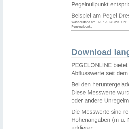
Pegelnullpunkt entspri
Beispiel am Pegel Dre
Wasserstand am 16.07.2013 08:00 Uhr: 
Pegelnullpunkt
Download lang
PEGELONLINE bietet d
Abflusswerte seit dem
Bei den heruntergela
Diese Messwerte wurde
oder andere Unregelmä
Die Messwerte sind re
Höhenangaben (m ü. N
addieren.