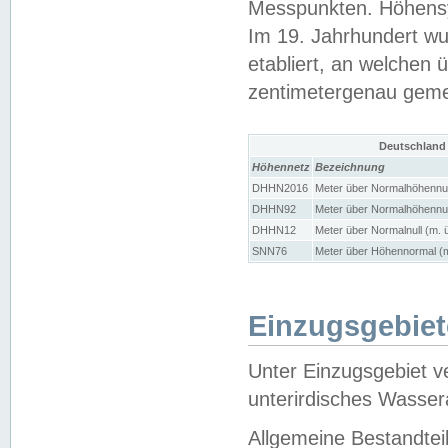
Messpunkten. Höhensy
Im 19. Jahrhundert wu
etabliert, an welchen 
zentimetergenau gem
Deutschland
Höhennetz
Bezeichnung
DHHN2016
Meter über Normalhöhennul
DHHN92
Meter über Normalhöhennul
DHHN12
Meter über Normalnull (m. 
SNN76
Meter über Höhennormal (m
Einzugsgebiet
Unter Einzugsgebiet v
unterirdisches Wasser
Allgemeine Bestandtei