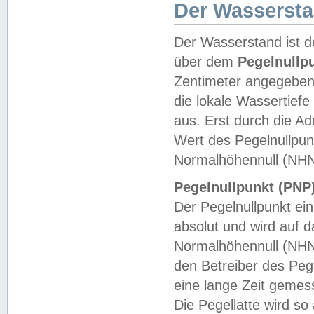
Der Wasserst
Der Wasserstand ist d
über dem
Pegelnullp
Zentimeter angegeben
die lokale Wassertie
aus. Erst durch die A
Wert des Pegelnullpun
Normalhöhennull (NHN
Pegelnullpunkt (PNP)
Der Pegelnullpunkt ei
absolut und wird auf
Normalhöhennull (NHN
den Betreiber des Pege
eine lange Zeit geme
Die Pegellatte wird s