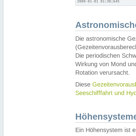
2000-01-01 01:30;645
Astronomische
Die astronomische Gez
(Gezeitenvorausberec
Die periodischen Schw
Wirkung von Mond und
Rotation verursacht.
Diese
Gezeitenvorau
Seeschifffahrt und Hy
Höhensystem
Ein Höhensystem ist e