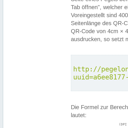
Tab öffnen", welcher 
Voreingestellt sind 4
Seitenlänge des QR-C
QR-Code von 4cm × 4c
ausdrucken, so setzt 
http://pegelo
uuid=a6ee8177
Die Formel zur Berech
lautet:
			(DPI × Druckkantenlänge in cm) ÷ 2,54 = Kantenlänge in Pixel
