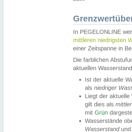
Grenzwertüber
In PEGELONLINE werde
mittleren niedrigsten
einer Zeitspanne in Be
Die farblichen Abstuf
aktuellen Wasserstand
Ist der aktuelle 
als
niedriger Was
Liegt der aktue
gilt dies als
mittle
mit
Grün
dargestel
Wasserstände obe
Wasserstand
und