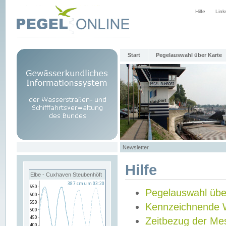
Hilfe
Link
Start
Pegelauswahl über Karte
Newsletter
Hilfe
Elbe - Cuxhaven Steubenhöft
Pegelauswahl übe
Kennzeichnende 
Zeitbezug der Me