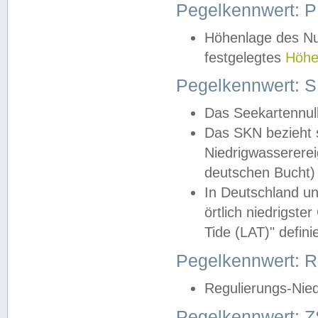
Pegelkennwert: 
Höhenlage des Nul
festgelegtes
Höhe
Pegelkennwert: 
Das Seekartennull
Das SKN bezieht s
Niedrigwassererei
deutschen Bucht) 
In Deutschland un
örtlich niedrigst
Tide (LAT)" definie
Pegelkennwert:
Regulierungs-Nie
Pegelkennwert: Z