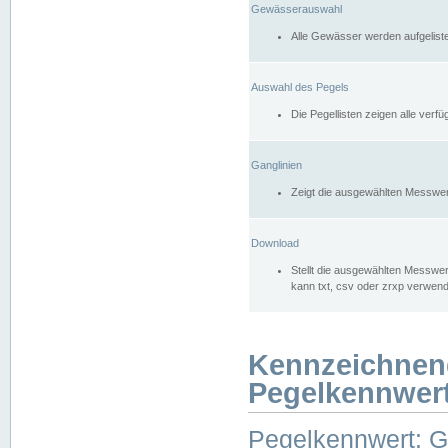
Gewässerauswahl
Alle Gewässer werden aufgelist
Auswahl des Pegels
Die Pegellisten zeigen alle ver
Ganglinien
Zeigt die ausgewählten Messwer
Download
Stellt die ausgewählten Messwer
kann txt, csv oder zrxp verwen
Kennzeichnen
Pegelkennwer
Pegelkennwert: 