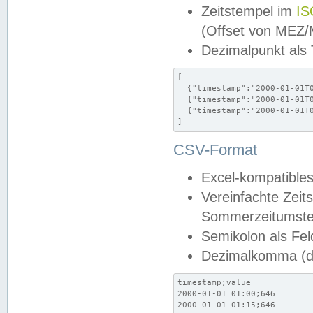
Zeitstempel im
IS
(Offset von MEZ
Dezimalpunkt als
[

  {"timestamp":"2000-01-01T0
  {"timestamp":"2000-01-01T0
  {"timestamp":"2000-01-01T0
]
CSV-Format
Excel-kompatibles
Vereinfachte Zeit
Sommerzeitumstel
Semikolon als Fel
Dezimalkomma (de
timestamp;value

2000-01-01 01:00;646

2000-01-01 01:15;646
