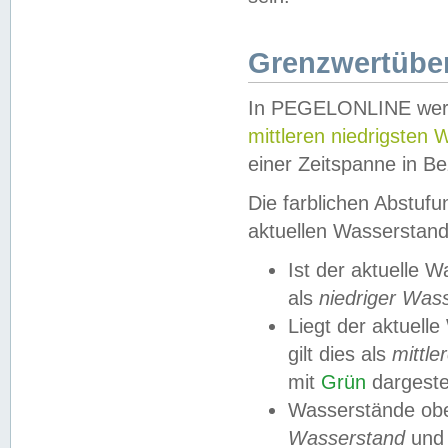
Grenzwertüber
In PEGELONLINE werde
mittleren niedrigsten
einer Zeitspanne in Be
Die farblichen Abstuf
aktuellen Wasserstand
Ist der aktuelle 
als
niedriger Was
Liegt der aktue
gilt dies als
mittle
mit
Grün
dargestel
Wasserstände obe
Wasserstand
und