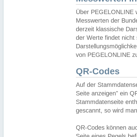
Über PEGELONLINE wer
Messwerten der Bundes
derzeit klassische Da
der Werte findet nicht 
Darstellungsmöglichkei
von PEGELONLINE zu 
QR-Codes
Auf der Stammdatensei
Seite anzeigen" ein Q
Stammdatenseite enthä
gescannt, so wird man
QR-Codes können auc
Seite eines Pegels be