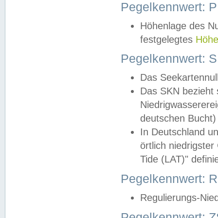
Pegelkennwert: 
Höhenlage des Nul
festgelegtes
Höhe
Pegelkennwert: 
Das Seekartennull
Das SKN bezieht s
Niedrigwassererei
deutschen Bucht) 
In Deutschland un
örtlich niedrigst
Tide (LAT)" definie
Pegelkennwert:
Regulierungs-Nie
Pegelkennwert: Z