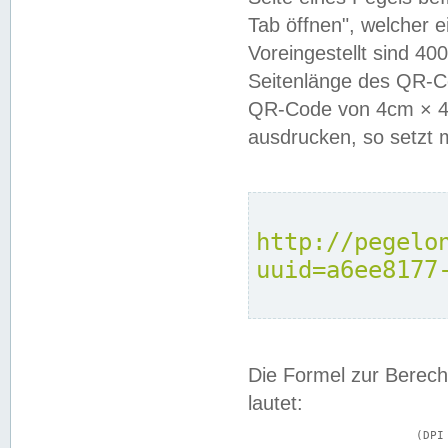
Tab öffnen", welcher 
Voreingestellt sind 4
Seitenlänge des QR-C
QR-Code von 4cm × 4c
ausdrucken, so setzt 
http://pegelo
uuid=a6ee8177
Die Formel zur Berech
lautet:
			(DPI × Druckkantenlänge in cm) ÷ 2,54 = Kantenlänge in Pixel
