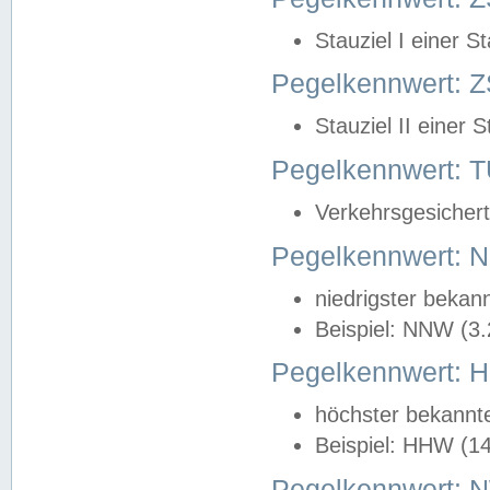
Stauziel I einer S
Pegelkennwert: Z
Stauziel II einer 
Pegelkennwert:
Verkehrsgesichert
Pegelkennwert:
niedrigster bekan
Beispiel: NNW (3
Pegelkennwert:
höchster bekannt
Beispiel: HHW (1
Pegelkennwert: 