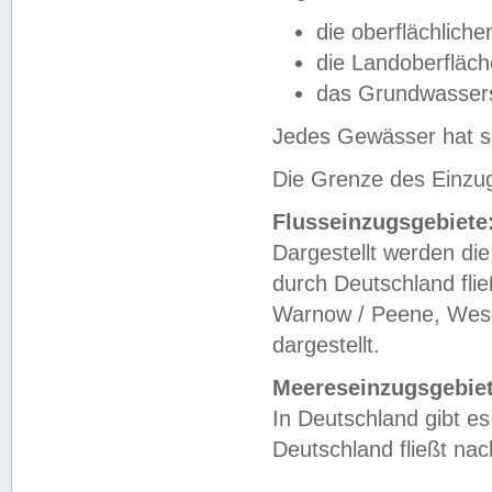
die oberflächlich
die Landoberfläc
das Grundwasser
Jedes Gewässer hat se
Die Grenze des Einzug
Flusseinzugsgebiete
Dargestellt werden die
durch Deutschland fli
Warnow / Peene, Weser
dargestellt.
Meereseinzugsgebiet
In Deutschland gibt 
Deutschland fließt n