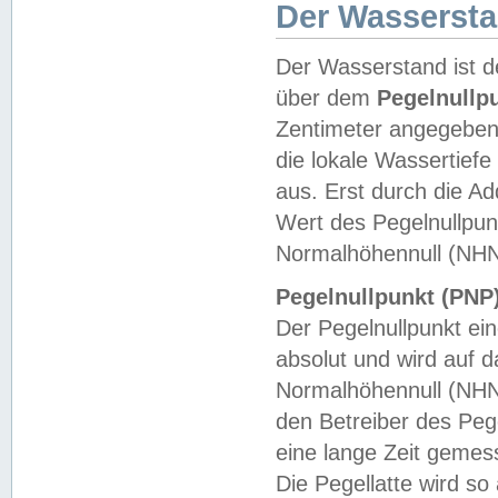
Der Wasserst
Der Wasserstand ist d
über dem
Pegelnullp
Zentimeter angegeben
die lokale Wassertie
aus. Erst durch die A
Wert des Pegelnullpun
Normalhöhennull (NHN
Pegelnullpunkt (PNP)
Der Pegelnullpunkt ei
absolut und wird auf
Normalhöhennull (NHN
den Betreiber des Pege
eine lange Zeit geme
Die Pegellatte wird s