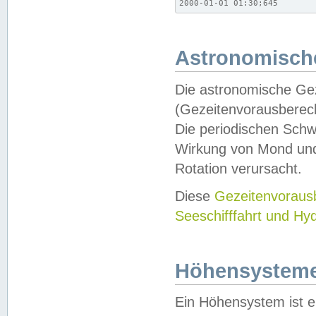
2000-01-01 01:30;645
Astronomische
Die astronomische Gez
(Gezeitenvorausberec
Die periodischen Schw
Wirkung von Mond und
Rotation verursacht.
Diese
Gezeitenvorau
Seeschifffahrt und Hy
Höhensystem
Ein Höhensystem ist e