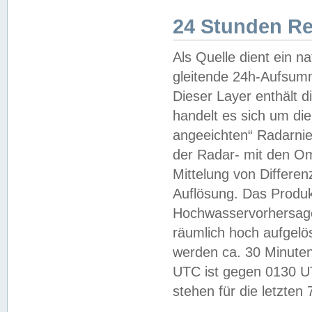
24 Stunden R
Als Quelle dient ein n
gleitende 24h-Aufsum
Dieser Layer enthält
handelt es sich um di
angeeichten“ Radarnie
der Radar- mit den O
Mittelung von Differe
Auflösung. Das Produk
Hochwasservorhersagez
räumlich hoch aufgelö
werden ca. 30 Minuten
UTC ist gegen 0130 UTC
stehen für die letzten