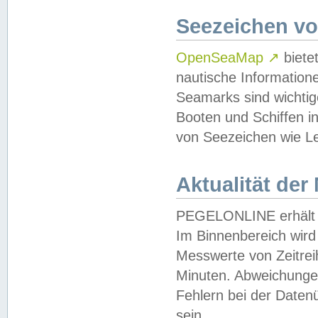
Seezeichen v
OpenSeaMap
↗
biete
nautische Information
Seamarks sind wichtig
Booten und Schiffen i
von Seezeichen wie Le
Aktualität der
PEGELONLINE erhält u
Im Binnenbereich wird 
Messwerte von Zeitreih
Minuten. Abweichungen
Fehlern bei der Daten
sein.