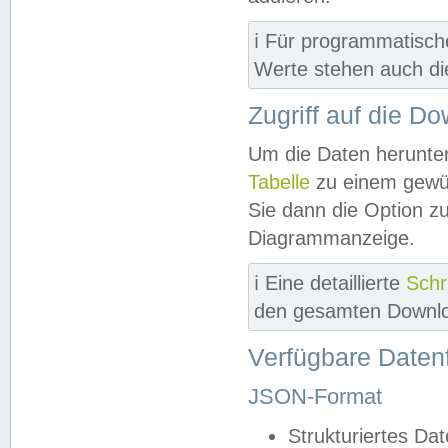
ℹ️ Für programmatisch
Werte stehen auch d
Zugriff auf die D
Um die Daten herunter
Tabelle
zu einem gewün
Sie dann die Option z
Diagrammanzeige.
ℹ️ Eine detaillierte
Schr
den gesamten Downlo
Verfügbare Daten
JSON-Format
Strukturiertes Da