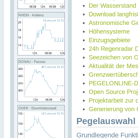
Der Wasserstand
Download langfris
RHEIN - Koblenz
Astronomische Gez
Höhensysteme
Einzugsgebiete
24h Regenradar
Seezeichen von 
DONAU - Passau
Aktualität der Me
Grenzwertübersch
PEGELONLINE-Di
Open Source Projek
Projektarbeit zur
Generierung von 
ODER - Eisenhüttenstadt
Pegelauswahl 
Grundlegende Funkti