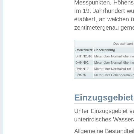
Messpunkten. Höhensy
Im 19. Jahrhundert wu
etabliert, an welchen 
zentimetergenau gem
Deutschland
Höhennetz
Bezeichnung
DHHN2016
Meter über Normalhöhennul
DHHN92
Meter über Normalhöhennul
DHHN12
Meter über Normalnull (m. 
SNN76
Meter über Höhennormal (m
Einzugsgebiet
Unter Einzugsgebiet v
unterirdisches Wasser
Allgemeine Bestandtei