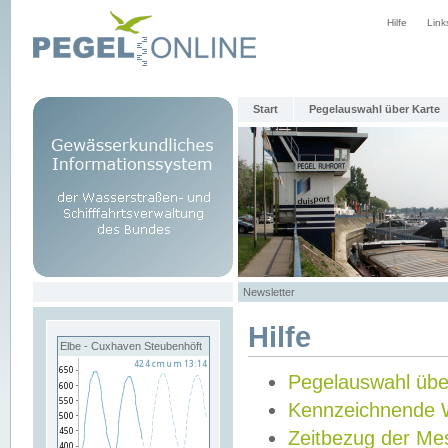
Hilfe
Link
Start
Pegelauswahl über Karte
Newsletter
Hilfe
Elbe - Cuxhaven Steubenhöft
Pegelauswahl übe
Kennzeichnende 
Zeitbezug der Me