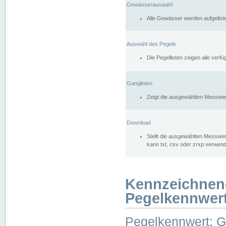
Gewässerauswahl
Alle Gewässer werden aufgelist
Auswahl des Pegels
Die Pegellisten zeigen alle ver
Ganglinien
Zeigt die ausgewählten Messwer
Download
Stellt die ausgewählten Messwer
kann txt, csv oder zrxp verwen
Kennzeichnen
Pegelkennwer
Pegelkennwert: 