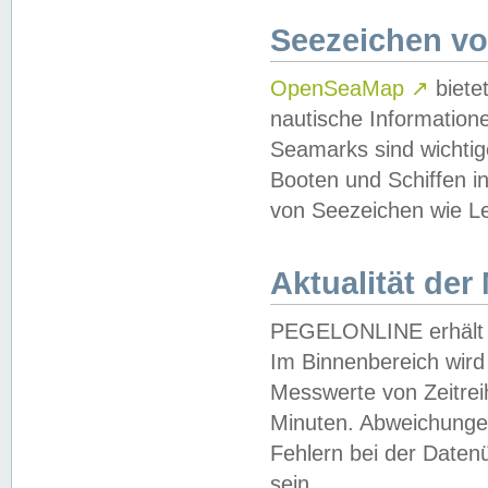
Seezeichen v
OpenSeaMap
↗
biete
nautische Information
Seamarks sind wichtig
Booten und Schiffen i
von Seezeichen wie Le
Aktualität der
PEGELONLINE erhält u
Im Binnenbereich wird 
Messwerte von Zeitreih
Minuten. Abweichungen
Fehlern bei der Daten
sein.