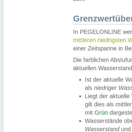
Grenzwertüber
In PEGELONLINE werde
mittleren niedrigsten
einer Zeitspanne in Be
Die farblichen Abstuf
aktuellen Wasserstand
Ist der aktuelle 
als
niedriger Was
Liegt der aktue
gilt dies als
mittle
mit
Grün
dargestel
Wasserstände obe
Wasserstand
und