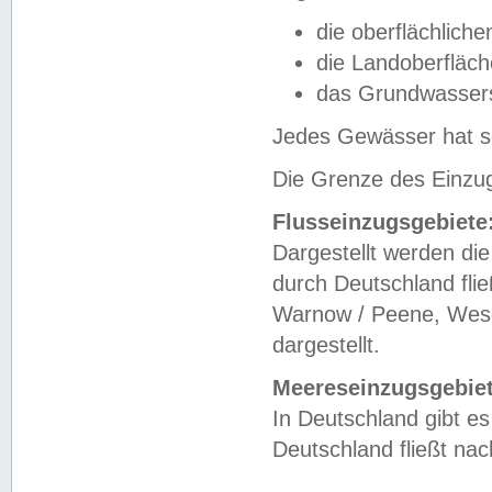
die oberflächlich
die Landoberfläc
das Grundwasser
Jedes Gewässer hat se
Die Grenze des Einzug
Flusseinzugsgebiete
Dargestellt werden die
durch Deutschland fli
Warnow / Peene, Weser
dargestellt.
Meereseinzugsgebiet
In Deutschland gibt 
Deutschland fließt n