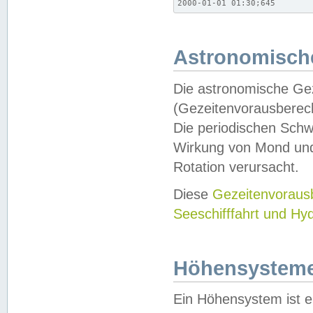
2000-01-01 01:30;645
Astronomische
Die astronomische Gez
(Gezeitenvorausberec
Die periodischen Schw
Wirkung von Mond und
Rotation verursacht.
Diese
Gezeitenvorau
Seeschifffahrt und Hy
Höhensystem
Ein Höhensystem ist e