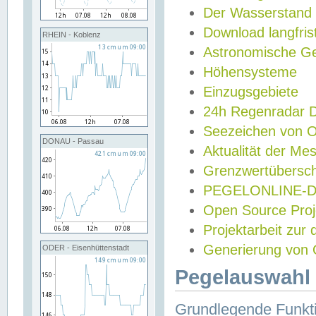
Der Wasserstand
Download langfris
RHEIN - Koblenz
Astronomische Gez
Höhensysteme
Einzugsgebiete
24h Regenradar
Seezeichen von 
DONAU - Passau
Aktualität der Me
Grenzwertübersch
PEGELONLINE-Di
Open Source Projek
Projektarbeit zur
Generierung von 
ODER - Eisenhüttenstadt
Pegelauswahl 
Grundlegende Funkti