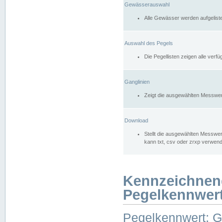
Gewässerauswahl
Alle Gewässer werden aufgelist
Auswahl des Pegels
Die Pegellisten zeigen alle ver
Ganglinien
Zeigt die ausgewählten Messwer
Download
Stellt die ausgewählten Messwer
kann txt, csv oder zrxp verwen
Kennzeichnen
Pegelkennwer
Pegelkennwert: 