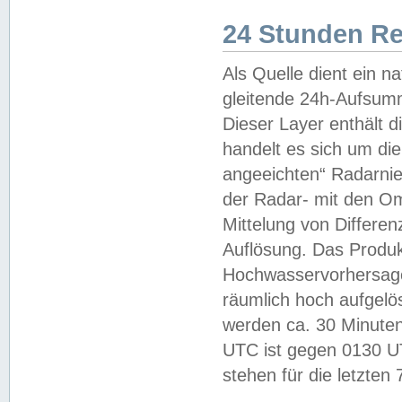
24 Stunden R
Als Quelle dient ein n
gleitende 24h-Aufsum
Dieser Layer enthält
handelt es sich um di
angeeichten“ Radarnie
der Radar- mit den O
Mittelung von Differe
Auflösung. Das Produk
Hochwasservorhersagez
räumlich hoch aufgelö
werden ca. 30 Minuten
UTC ist gegen 0130 UTC
stehen für die letzten