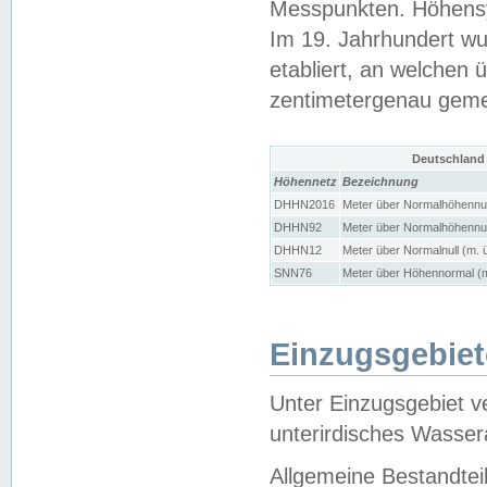
Messpunkten. Höhensy
Im 19. Jahrhundert wu
etabliert, an welchen 
zentimetergenau gem
Deutschland
Höhennetz
Bezeichnung
DHHN2016
Meter über Normalhöhennul
DHHN92
Meter über Normalhöhennul
DHHN12
Meter über Normalnull (m. 
SNN76
Meter über Höhennormal (m
Einzugsgebiet
Unter Einzugsgebiet v
unterirdisches Wasser
Allgemeine Bestandtei