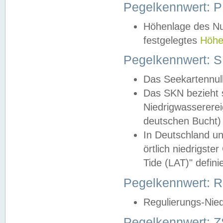
Pegelkennwert: 
Höhenlage des Nul
festgelegtes
Höhe
Pegelkennwert: 
Das Seekartennull
Das SKN bezieht s
Niedrigwassererei
deutschen Bucht) 
In Deutschland un
örtlich niedrigst
Tide (LAT)" definie
Pegelkennwert:
Regulierungs-Nie
Pegelkennwert: Z