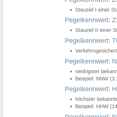
Stauziel I einer S
Pegelkennwert: Z
Stauziel II einer 
Pegelkennwert:
Verkehrsgesichert
Pegelkennwert:
niedrigster bekan
Beispiel: NNW (3
Pegelkennwert:
höchster bekannt
Beispiel: HHW (1
Pegelkennwert: 