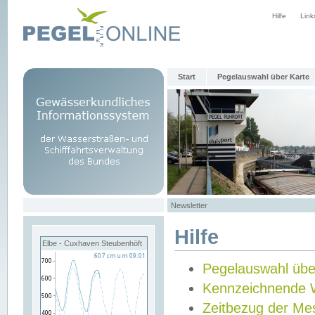
Hilfe
Link
Start
Pegelauswahl über Karte
Newsletter
Hilfe
Elbe - Cuxhaven Steubenhöft
Pegelauswahl übe
Kennzeichnende 
Zeitbezug der Me