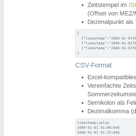
Zeitstempel im
IS
(Offset von MEZ
Dezimalpunkt als
[

  {"timestamp":"2000-01-01T0
  {"timestamp":"2000-01-01T0
  {"timestamp":"2000-01-01T0
]
CSV-Format
Excel-kompatibles
Vereinfachte Zeit
Sommerzeitumstel
Semikolon als Fel
Dezimalkomma (de
timestamp;value

2000-01-01 01:00;646

2000-01-01 01:15;646
