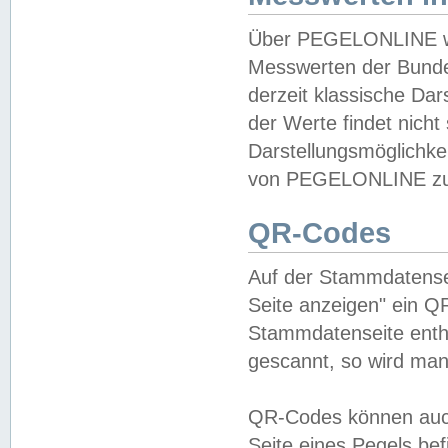
Über PEGELONLINE wer
Messwerten der Bundes
derzeit klassische Da
der Werte findet nicht 
Darstellungsmöglichkei
von PEGELONLINE zu 
QR-Codes
Auf der Stammdatensei
Seite anzeigen" ein Q
Stammdatenseite enthä
gescannt, so wird man
QR-Codes können auc
Seite eines Pegels be