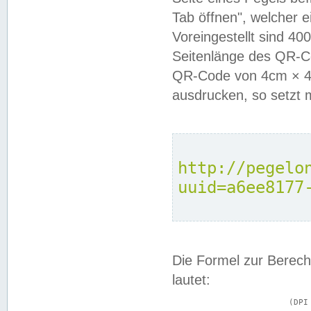
Tab öffnen", welcher 
Voreingestellt sind 4
Seitenlänge des QR-C
QR-Code von 4cm × 4c
ausdrucken, so setzt 
http://pegelo
uuid=a6ee8177
Die Formel zur Berech
lautet:
			(DPI × Druckkantenlänge in cm) ÷ 2,54 = Kantenlänge in Pixel
