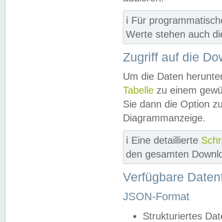
ℹ️ Für programmatisch
Werte stehen auch d
Zugriff auf die D
Um die Daten herunter
Tabelle
zu einem gewün
Sie dann die Option z
Diagrammanzeige.
ℹ️ Eine detaillierte
Schr
den gesamten Downlo
Verfügbare Daten
JSON-Format
Strukturiertes Da