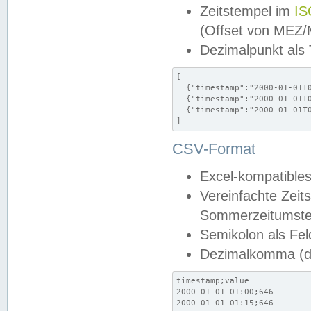
Zeitstempel im
IS
(Offset von MEZ
Dezimalpunkt als
[

  {"timestamp":"2000-01-01T0
  {"timestamp":"2000-01-01T0
  {"timestamp":"2000-01-01T0
]
CSV-Format
Excel-kompatibles
Vereinfachte Zeit
Sommerzeitumstel
Semikolon als Fel
Dezimalkomma (de
timestamp;value

2000-01-01 01:00;646

2000-01-01 01:15;646
