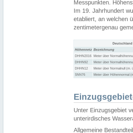
Messpunkten. Höhensy
Im 19. Jahrhundert wu
etabliert, an welchen 
zentimetergenau gem
Deutschland
Höhennetz
Bezeichnung
DHHN2016
Meter über Normalhöhennul
DHHN92
Meter über Normalhöhennul
DHHN12
Meter über Normalnull (m. 
SNN76
Meter über Höhennormal (m
Einzugsgebiet
Unter Einzugsgebiet v
unterirdisches Wasser
Allgemeine Bestandtei