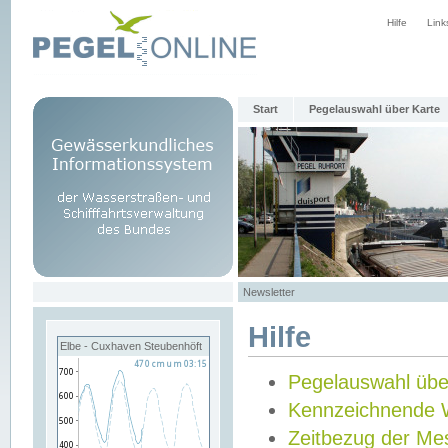
Hilfe
Link
Start
Pegelauswahl über Karte
Newsletter
Hilfe
Elbe - Cuxhaven Steubenhöft
Pegelauswahl übe
Kennzeichnende 
Zeitbezug der Me