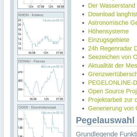
Der Wasserstand
Download langfris
RHEIN - Koblenz
Astronomische Gez
Höhensysteme
Einzugsgebiete
24h Regenradar
Seezeichen von 
DONAU - Passau
Aktualität der Me
Grenzwertübersch
PEGELONLINE-Di
Open Source Projek
Projektarbeit zur
Generierung von 
ODER - Eisenhüttenstadt
Pegelauswahl 
Grundlegende Funkti