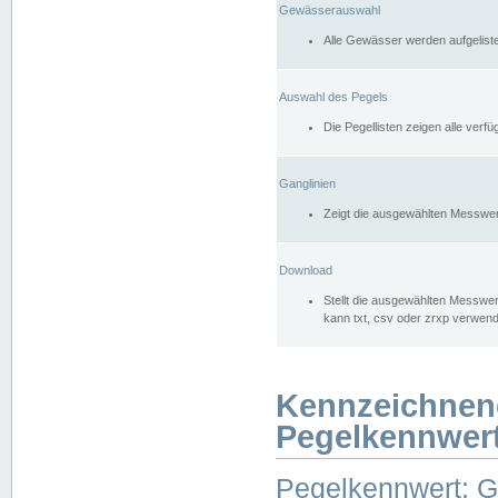
Gewässerauswahl
Alle Gewässer werden aufgelist
Auswahl des Pegels
Die Pegellisten zeigen alle ver
Ganglinien
Zeigt die ausgewählten Messwer
Download
Stellt die ausgewählten Messwer
kann txt, csv oder zrxp verwen
Kennzeichnen
Pegelkennwer
Pegelkennwert: 