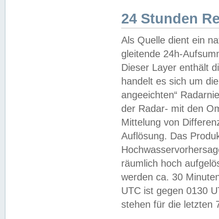
24 Stunden R
Als Quelle dient ein n
gleitende 24h-Aufsum
Dieser Layer enthält
handelt es sich um di
angeeichten“ Radarnie
der Radar- mit den O
Mittelung von Differe
Auflösung. Das Produk
Hochwasservorhersagez
räumlich hoch aufgelö
werden ca. 30 Minuten
UTC ist gegen 0130 UTC
stehen für die letzten