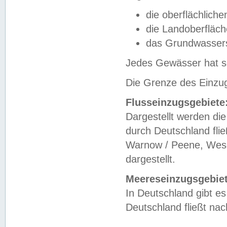
die oberflächlich
die Landoberfläc
das Grundwasser
Jedes Gewässer hat se
Die Grenze des Einzug
Flusseinzugsgebiete
Dargestellt werden die
durch Deutschland fli
Warnow / Peene, Weser
dargestellt.
Meereseinzugsgebiet
In Deutschland gibt 
Deutschland fließt n