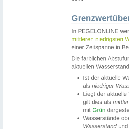
Grenzwertüber
In PEGELONLINE werde
mittleren niedrigsten
einer Zeitspanne in Be
Die farblichen Abstuf
aktuellen Wasserstand
Ist der aktuelle 
als
niedriger Was
Liegt der aktue
gilt dies als
mittle
mit
Grün
dargestel
Wasserstände obe
Wasserstand
und