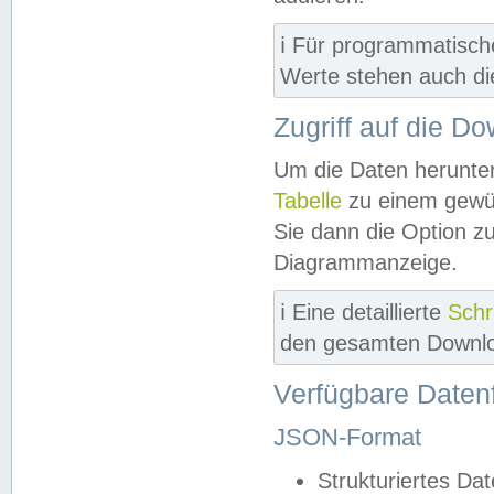
ℹ️ Für programmatisch
Werte stehen auch d
Zugriff auf die D
Um die Daten herunter
Tabelle
zu einem gewün
Sie dann die Option z
Diagrammanzeige.
ℹ️ Eine detaillierte
Schr
den gesamten Downlo
Verfügbare Daten
JSON-Format
Strukturiertes Da