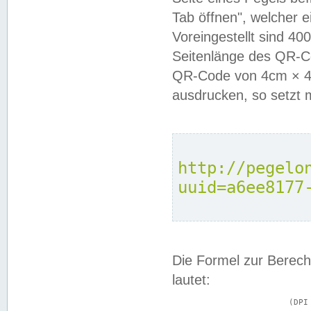
Tab öffnen", welcher 
Voreingestellt sind 4
Seitenlänge des QR-C
QR-Code von 4cm × 4c
ausdrucken, so setzt 
http://pegelo
uuid=a6ee8177
Die Formel zur Berech
lautet:
			(DPI × Druckkantenlänge in cm) ÷ 2,54 = Kantenlänge in Pixel
