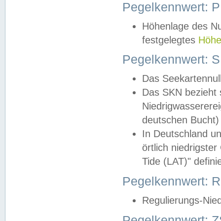
Pegelkennwert: 
Höhenlage des Nul
festgelegtes
Höhe
Pegelkennwert: 
Das Seekartennull
Das SKN bezieht s
Niedrigwassererei
deutschen Bucht) 
In Deutschland un
örtlich niedrigst
Tide (LAT)" definie
Pegelkennwert:
Regulierungs-Nie
Pegelkennwert: Z