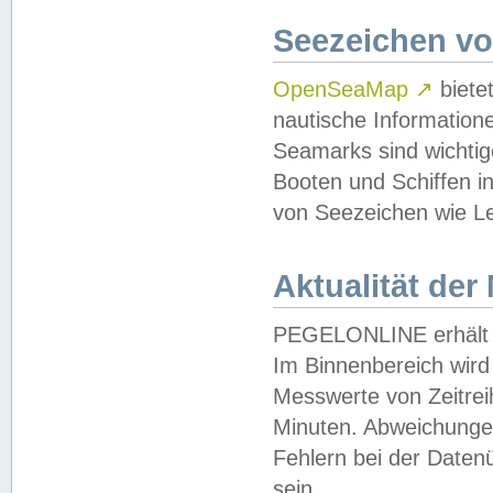
Seezeichen v
OpenSeaMap
↗
biete
nautische Information
Seamarks sind wichtig
Booten und Schiffen i
von Seezeichen wie Le
Aktualität der
PEGELONLINE erhält u
Im Binnenbereich wird 
Messwerte von Zeitreih
Minuten. Abweichungen
Fehlern bei der Daten
sein.