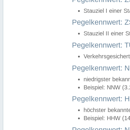
Stauziel I einer S
Pegelkennwert: Z
Stauziel II einer 
Pegelkennwert:
Verkehrsgesichert
Pegelkennwert:
niedrigster bekan
Beispiel: NNW (3
Pegelkennwert:
höchster bekannt
Beispiel: HHW (1
Pegelkennwert: 