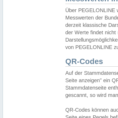
Über PEGELONLINE wer
Messwerten der Bundes
derzeit klassische Da
der Werte findet nicht 
Darstellungsmöglichkei
von PEGELONLINE zu 
QR-Codes
Auf der Stammdatensei
Seite anzeigen" ein Q
Stammdatenseite enthä
gescannt, so wird man
QR-Codes können auc
Seite eines Pegels be