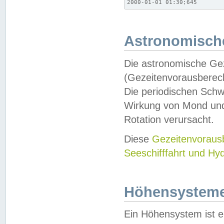
2000-01-01 01:30;645
Astronomische
Die astronomische Gez
(Gezeitenvorausberec
Die periodischen Schw
Wirkung von Mond und
Rotation verursacht.
Diese
Gezeitenvorau
Seeschifffahrt und Hy
Höhensystem
Ein Höhensystem ist e