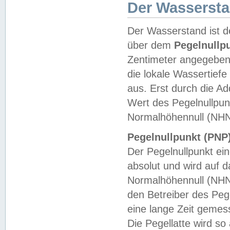
Der Wasserst
Der Wasserstand ist d
über dem
Pegelnullp
Zentimeter angegeben
die lokale Wassertie
aus. Erst durch die A
Wert des Pegelnullpun
Normalhöhennull (NHN
Pegelnullpunkt (PNP)
Der Pegelnullpunkt ei
absolut und wird auf
Normalhöhennull (NHN
den Betreiber des Pege
eine lange Zeit geme
Die Pegellatte wird s