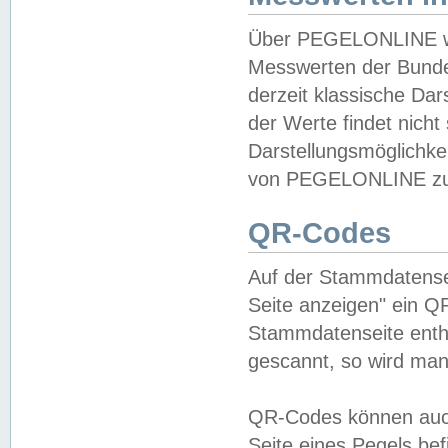
Über PEGELONLINE wer
Messwerten der Bundes
derzeit klassische Da
der Werte findet nicht 
Darstellungsmöglichkei
von PEGELONLINE zu 
QR-Codes
Auf der Stammdatensei
Seite anzeigen" ein Q
Stammdatenseite enthä
gescannt, so wird man
QR-Codes können auc
Seite eines Pegels be