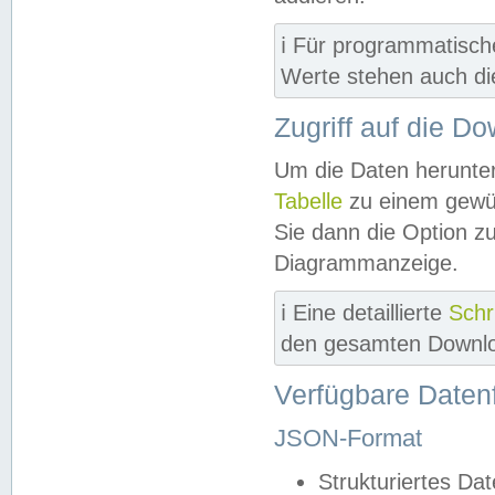
ℹ️ Für programmatisch
Werte stehen auch d
Zugriff auf die D
Um die Daten herunter
Tabelle
zu einem gewün
Sie dann die Option z
Diagrammanzeige.
ℹ️ Eine detaillierte
Schr
den gesamten Downlo
Verfügbare Daten
JSON-Format
Strukturiertes Da