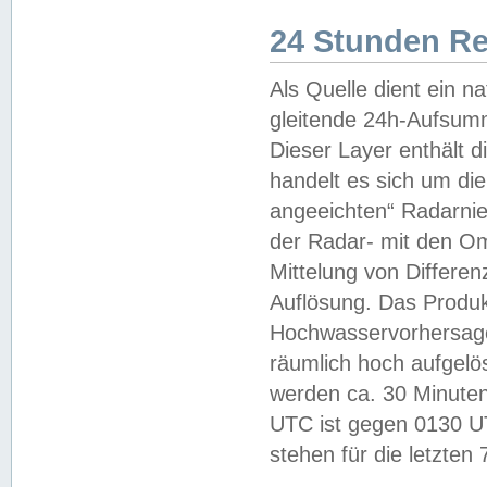
24 Stunden R
Als Quelle dient ein n
gleitende 24h-Aufsum
Dieser Layer enthält
handelt es sich um di
angeeichten“ Radarnie
der Radar- mit den O
Mittelung von Differe
Auflösung. Das Produk
Hochwasservorhersagez
räumlich hoch aufgelö
werden ca. 30 Minuten
UTC ist gegen 0130 UTC
stehen für die letzten