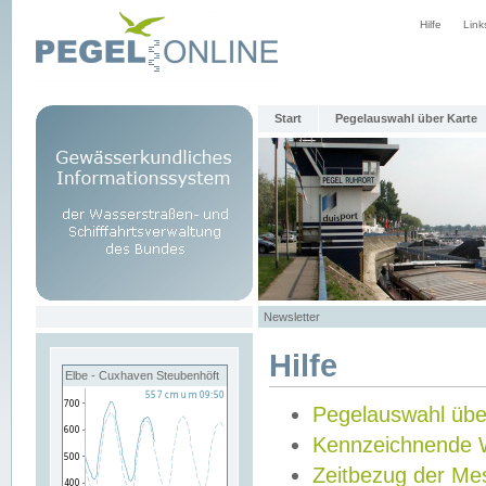
Hilfe
Link
Start
Pegelauswahl über Karte
Newsletter
Hilfe
Elbe - Cuxhaven Steubenhöft
Pegelauswahl übe
Kennzeichnende 
Zeitbezug der Me