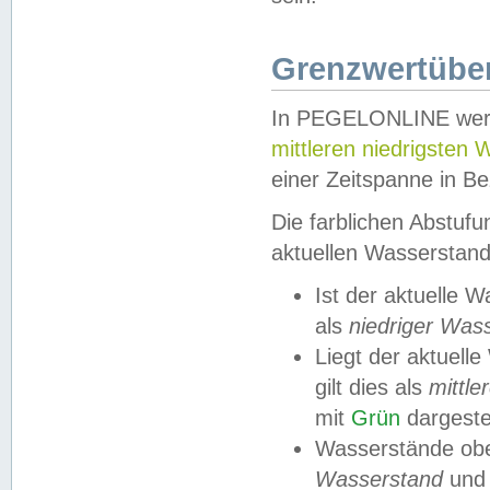
Grenzwertüber
In PEGELONLINE werde
mittleren niedrigsten
einer Zeitspanne in Be
Die farblichen Abstuf
aktuellen Wasserstand
Ist der aktuelle 
als
niedriger Was
Liegt der aktue
gilt dies als
mittle
mit
Grün
dargestel
Wasserstände obe
Wasserstand
und