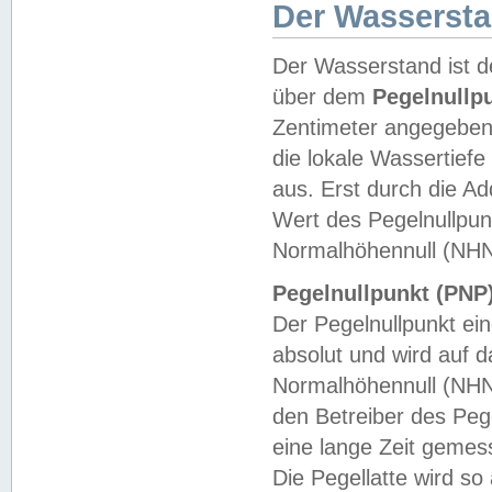
Der Wasserst
Der Wasserstand ist d
über dem
Pegelnullp
Zentimeter angegeben
die lokale Wassertie
aus. Erst durch die A
Wert des Pegelnullpun
Normalhöhennull (NHN
Pegelnullpunkt (PNP)
Der Pegelnullpunkt ei
absolut und wird auf
Normalhöhennull (NHN
den Betreiber des Pege
eine lange Zeit geme
Die Pegellatte wird s