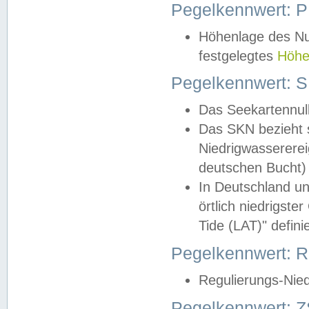
Pegelkennwert: 
Höhenlage des Nul
festgelegtes
Höhe
Pegelkennwert: 
Das Seekartennull
Das SKN bezieht s
Niedrigwassererei
deutschen Bucht) 
In Deutschland un
örtlich niedrigst
Tide (LAT)" definie
Pegelkennwert:
Regulierungs-Nie
Pegelkennwert: Z