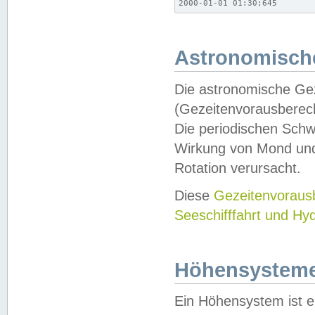
2000-01-01 01:30;645
Astronomische
Die astronomische Gez
(Gezeitenvorausberec
Die periodischen Schw
Wirkung von Mond und
Rotation verursacht.
Diese
Gezeitenvorau
Seeschifffahrt und Hy
Höhensystem
Ein Höhensystem ist e