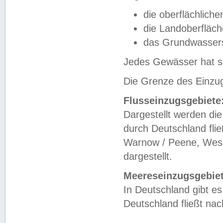
die oberflächlich
die Landoberfläc
das Grundwasser
Jedes Gewässer hat se
Die Grenze des Einzug
Flusseinzugsgebiete
Dargestellt werden die
durch Deutschland fli
Warnow / Peene, Weser
dargestellt.
Meereseinzugsgebiet
In Deutschland gibt 
Deutschland fließt n