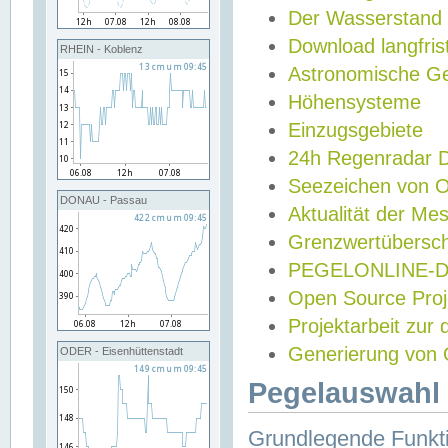
Der Wasserstand
Download langfris
RHEIN - Koblenz
Astronomische Gez
Höhensysteme
Einzugsgebiete
24h Regenradar
Seezeichen von 
DONAU - Passau
Aktualität der Me
Grenzwertübersch
PEGELONLINE-Di
Open Source Projek
Projektarbeit zur
Generierung von 
ODER - Eisenhüttenstadt
Pegelauswahl 
Grundlegende Funkti