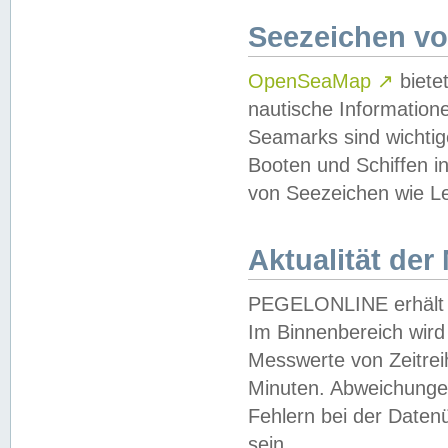
Seezeichen v
OpenSeaMap
↗
biete
nautische Information
Seamarks sind wichtig
Booten und Schiffen i
von Seezeichen wie Le
Aktualität der
PEGELONLINE erhält u
Im Binnenbereich wird 
Messwerte von Zeitreih
Minuten. Abweichungen
Fehlern bei der Daten
sein.