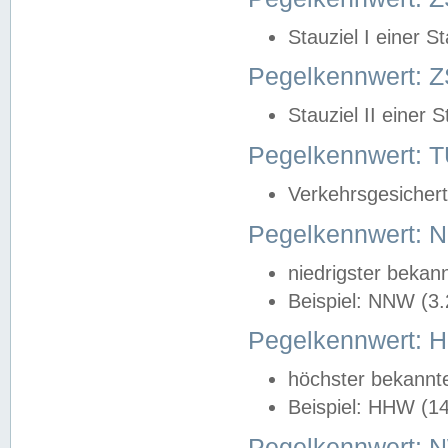
Stauziel I einer S
Pegelkennwert: Z
Stauziel II einer 
Pegelkennwert:
Verkehrsgesichert
Pegelkennwert:
niedrigster bekan
Beispiel: NNW (3
Pegelkennwert:
höchster bekannt
Beispiel: HHW (1
Pegelkennwert: 