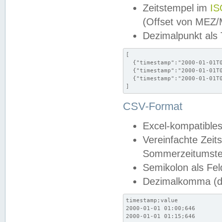
Zeitstempel im
IS
(Offset von MEZ
Dezimalpunkt als
[

  {"timestamp":"2000-01-01T0
  {"timestamp":"2000-01-01T0
  {"timestamp":"2000-01-01T0
]
CSV-Format
Excel-kompatibles
Vereinfachte Zeit
Sommerzeitumstel
Semikolon als Fel
Dezimalkomma (de
timestamp;value

2000-01-01 01:00;646

2000-01-01 01:15;646
