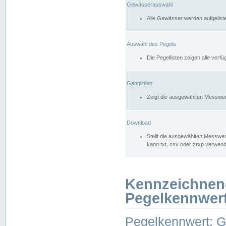
Gewässerauswahl
Alle Gewässer werden aufgelist
Auswahl des Pegels
Die Pegellisten zeigen alle ver
Ganglinien
Zeigt die ausgewählten Messwer
Download
Stellt die ausgewählten Messwer
kann txt, csv oder zrxp verwen
Kennzeichnen
Pegelkennwer
Pegelkennwert: 