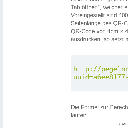
Tab öffnen", welcher 
Voreingestellt sind 4
Seitenlänge des QR-C
QR-Code von 4cm × 4c
ausdrucken, so setzt 
http://pegelo
uuid=a6ee8177
Die Formel zur Berech
lautet:
			(DPI × Druckkantenlänge in cm) ÷ 2,54 = Kantenlänge in Pixel
