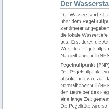
Der Wasserst
Der Wasserstand ist d
über dem
Pegelnullp
Zentimeter angegeben
die lokale Wassertie
aus. Erst durch die A
Wert des Pegelnullpun
Normalhöhennull (NHN
Pegelnullpunkt (PNP)
Der Pegelnullpunkt ei
absolut und wird auf
Normalhöhennull (NHN
den Betreiber des Pege
eine lange Zeit geme
Die Pegellatte wird s