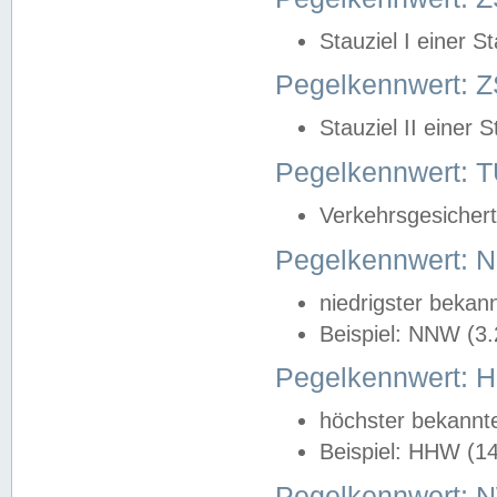
Stauziel I einer S
Pegelkennwert: Z
Stauziel II einer 
Pegelkennwert:
Verkehrsgesichert
Pegelkennwert:
niedrigster bekan
Beispiel: NNW (3
Pegelkennwert:
höchster bekannt
Beispiel: HHW (1
Pegelkennwert: 