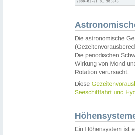
2000-01-01 01:30;645
Astronomische
Die astronomische Gez
(Gezeitenvorausberec
Die periodischen Schw
Wirkung von Mond und
Rotation verursacht.
Diese
Gezeitenvorau
Seeschifffahrt und Hy
Höhensystem
Ein Höhensystem ist e