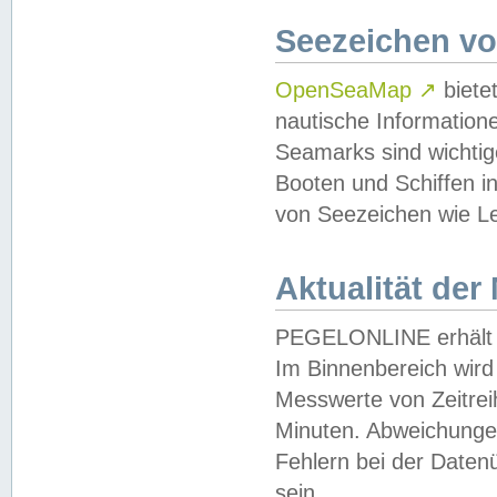
Seezeichen v
OpenSeaMap
↗
biete
nautische Information
Seamarks sind wichtig
Booten und Schiffen i
von Seezeichen wie Le
Aktualität der
PEGELONLINE erhält u
Im Binnenbereich wird 
Messwerte von Zeitreih
Minuten. Abweichungen
Fehlern bei der Daten
sein.