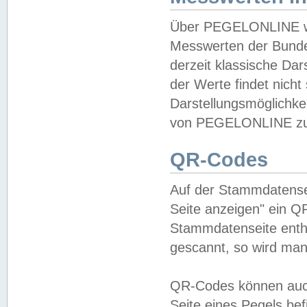
Über PEGELONLINE wer
Messwerten der Bundes
derzeit klassische Da
der Werte findet nicht 
Darstellungsmöglichkei
von PEGELONLINE zu 
QR-Codes
Auf der Stammdatensei
Seite anzeigen" ein Q
Stammdatenseite enthä
gescannt, so wird man
QR-Codes können auc
Seite eines Pegels be