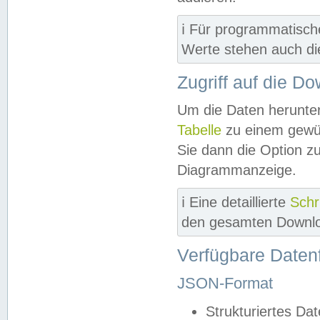
ℹ️ Für programmatisch
Werte stehen auch d
Zugriff auf die D
Um die Daten herunter
Tabelle
zu einem gewün
Sie dann die Option z
Diagrammanzeige.
ℹ️ Eine detaillierte
Schr
den gesamten Downlo
Verfügbare Daten
JSON-Format
Strukturiertes Da