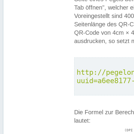
Tab öffnen", welcher 
Voreingestellt sind 4
Seitenlänge des QR-C
QR-Code von 4cm × 4c
ausdrucken, so setzt 
http://pegelo
uuid=a6ee8177
Die Formel zur Berech
lautet:
			(DPI × Druckkantenlänge in cm) ÷ 2,54 = Kantenlänge in Pixel
