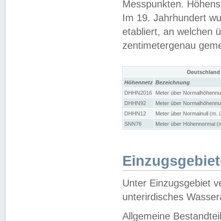
Messpunkten. Höhensy
Im 19. Jahrhundert wu
etabliert, an welchen 
zentimetergenau gem
Deutschland
Höhennetz
Bezeichnung
DHHN2016
Meter über Normalhöhennul
DHHN92
Meter über Normalhöhennul
DHHN12
Meter über Normalnull (m. 
SNN76
Meter über Höhennormal (m
Einzugsgebiet
Unter Einzugsgebiet v
unterirdisches Wasser
Allgemeine Bestandtei