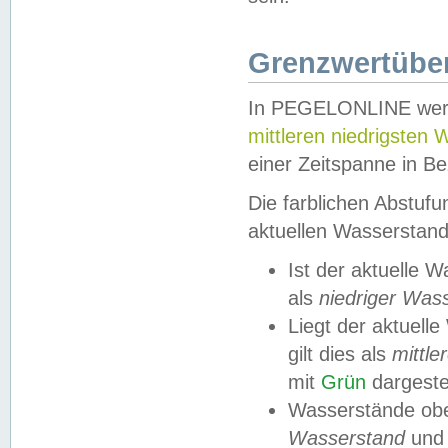
Grenzwertüber
In PEGELONLINE werde
mittleren niedrigsten
einer Zeitspanne in Be
Die farblichen Abstuf
aktuellen Wasserstand
Ist der aktuelle 
als
niedriger Was
Liegt der aktue
gilt dies als
mittle
mit
Grün
dargestel
Wasserstände obe
Wasserstand
und