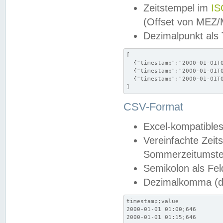
Zeitstempel im
IS
(Offset von MEZ
Dezimalpunkt als
[

  {"timestamp":"2000-01-01T0
  {"timestamp":"2000-01-01T0
  {"timestamp":"2000-01-01T0
]
CSV-Format
Excel-kompatibles
Vereinfachte Zeit
Sommerzeitumstel
Semikolon als Fel
Dezimalkomma (de
timestamp;value

2000-01-01 01:00;646

2000-01-01 01:15;646
