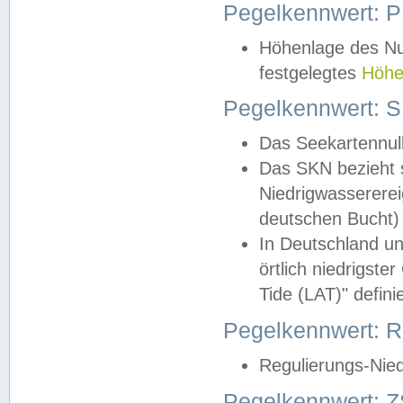
Pegelkennwert: 
Höhenlage des Nul
festgelegtes
Höhe
Pegelkennwert: 
Das Seekartennull
Das SKN bezieht s
Niedrigwassererei
deutschen Bucht) 
In Deutschland un
örtlich niedrigst
Tide (LAT)" definie
Pegelkennwert:
Regulierungs-Nie
Pegelkennwert: Z