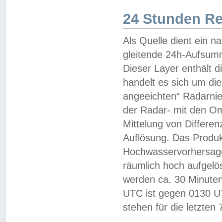
24 Stunden R
Als Quelle dient ein n
gleitende 24h-Aufsum
Dieser Layer enthält
handelt es sich um di
angeeichten“ Radarnie
der Radar- mit den O
Mittelung von Differe
Auflösung. Das Produk
Hochwasservorhersagez
räumlich hoch aufgelö
werden ca. 30 Minuten
UTC ist gegen 0130 UTC
stehen für die letzten