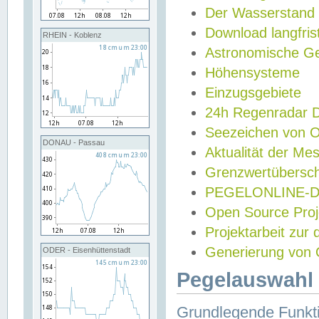
Der Wasserstand
Download langfris
RHEIN - Koblenz
Astronomische Gez
Höhensysteme
Einzugsgebiete
24h Regenradar
Seezeichen von 
DONAU - Passau
Aktualität der Me
Grenzwertübersch
PEGELONLINE-Di
Open Source Projek
Projektarbeit zur
Generierung von 
ODER - Eisenhüttenstadt
Pegelauswahl 
Grundlegende Funkti