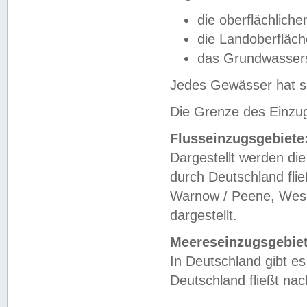
die oberflächlich
die Landoberfläc
das Grundwasser
Jedes Gewässer hat se
Die Grenze des Einzug
Flusseinzugsgebiete
Dargestellt werden die
durch Deutschland fli
Warnow / Peene, Weser
dargestellt.
Meereseinzugsgebiet
In Deutschland gibt 
Deutschland fließt n