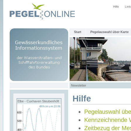
Hilfe
Link
Start
Pegelauswahl über Karte
Newsletter
Hilfe
Elbe - Cuxhaven Steubenhöft
Pegelauswahl übe
Kennzeichnende 
Zeitbezug der Me