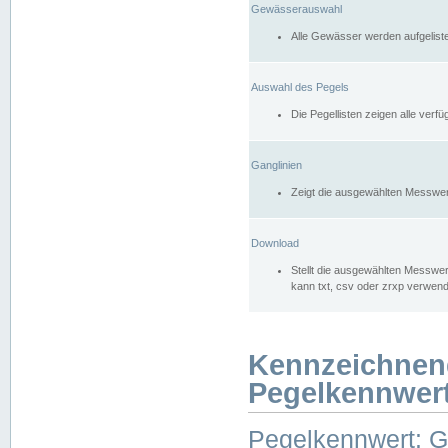
Gewässerauswahl
Alle Gewässer werden aufgelist
Auswahl des Pegels
Die Pegellisten zeigen alle ver
Ganglinien
Zeigt die ausgewählten Messwer
Download
Stellt die ausgewählten Messwer
kann txt, csv oder zrxp verwen
Kennzeichnen
Pegelkennwer
Pegelkennwert: 