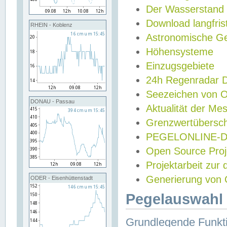
Der Wasserstand
Download langfris
RHEIN - Koblenz
Astronomische Gez
Höhensysteme
Einzugsgebiete
24h Regenradar
Seezeichen von 
DONAU - Passau
Aktualität der Me
Grenzwertübersch
PEGELONLINE-Di
Open Source Projek
Projektarbeit zur
Generierung von 
ODER - Eisenhüttenstadt
Pegelauswahl 
Grundlegende Funkti