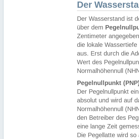
Der Wasserst
Der Wasserstand ist d
über dem
Pegelnullp
Zentimeter angegeben
die lokale Wassertie
aus. Erst durch die A
Wert des Pegelnullpun
Normalhöhennull (NHN
Pegelnullpunkt (PNP)
Der Pegelnullpunkt ei
absolut und wird auf
Normalhöhennull (NHN
den Betreiber des Pege
eine lange Zeit geme
Die Pegellatte wird s