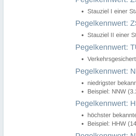
Stauziel I einer S
Pegelkennwert: Z
Stauziel II einer 
Pegelkennwert:
Verkehrsgesichert
Pegelkennwert:
niedrigster bekan
Beispiel: NNW (3
Pegelkennwert:
höchster bekannt
Beispiel: HHW (1
Pegelkennwert: 