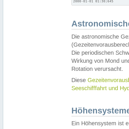
2000-01-01 01:30;645
Astronomische
Die astronomische Gez
(Gezeitenvorausberec
Die periodischen Schw
Wirkung von Mond und
Rotation verursacht.
Diese
Gezeitenvorau
Seeschifffahrt und Hy
Höhensystem
Ein Höhensystem ist e