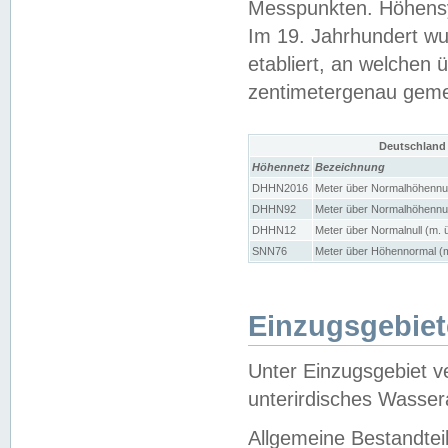
Messpunkten. Höhensy
Im 19. Jahrhundert wu
etabliert, an welchen 
zentimetergenau gem
Deutschland
Höhennetz
Bezeichnung
DHHN2016
Meter über Normalhöhennul
DHHN92
Meter über Normalhöhennul
DHHN12
Meter über Normalnull (m. 
SNN76
Meter über Höhennormal (m
Einzugsgebiet
Unter Einzugsgebiet v
unterirdisches Wasser
Allgemeine Bestandtei