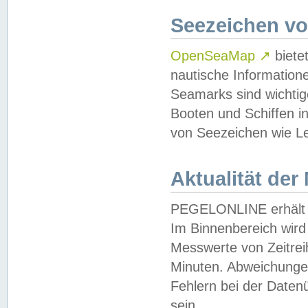
Seezeichen v
OpenSeaMap
↗
biete
nautische Information
Seamarks sind wichtig
Booten und Schiffen i
von Seezeichen wie Le
Aktualität der
PEGELONLINE erhält u
Im Binnenbereich wird 
Messwerte von Zeitreih
Minuten. Abweichungen
Fehlern bei der Daten
sein.