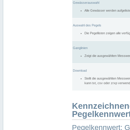
Gewässerauswahl
Alle Gewässer werden aufgelist
Auswahl des Pegels
Die Pegellisten zeigen alle ver
Ganglinien
Zeigt die ausgewählten Messwer
Download
Stellt die ausgewählten Messwer
kann txt, csv oder zrxp verwen
Kennzeichnen
Pegelkennwer
Pegelkennwert: 