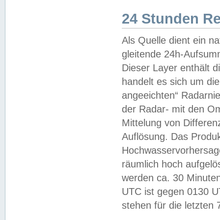
24 Stunden R
Als Quelle dient ein n
gleitende 24h-Aufsum
Dieser Layer enthält
handelt es sich um di
angeeichten“ Radarnie
der Radar- mit den O
Mittelung von Differe
Auflösung. Das Produk
Hochwasservorhersagez
räumlich hoch aufgelö
werden ca. 30 Minuten
UTC ist gegen 0130 UTC
stehen für die letzten