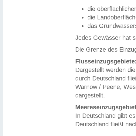
die oberflächlich
die Landoberfläc
das Grundwasser
Jedes Gewässer hat se
Die Grenze des Einzug
Flusseinzugsgebiete
Dargestellt werden die
durch Deutschland fli
Warnow / Peene, Weser
dargestellt.
Meereseinzugsgebiet
In Deutschland gibt 
Deutschland fließt n