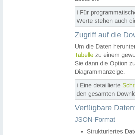
ℹ️ Für programmatisch
Werte stehen auch d
Zugriff auf die D
Um die Daten herunter
Tabelle
zu einem gewün
Sie dann die Option z
Diagrammanzeige.
ℹ️ Eine detaillierte
Schr
den gesamten Downlo
Verfügbare Daten
JSON-Format
Strukturiertes Da