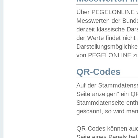
Über PEGELONLINE wer
Messwerten der Bundes
derzeit klassische Da
der Werte findet nicht 
Darstellungsmöglichkei
von PEGELONLINE zu 
QR-Codes
Auf der Stammdatensei
Seite anzeigen" ein Q
Stammdatenseite enthä
gescannt, so wird man
QR-Codes können auc
Seite eines Pegels be