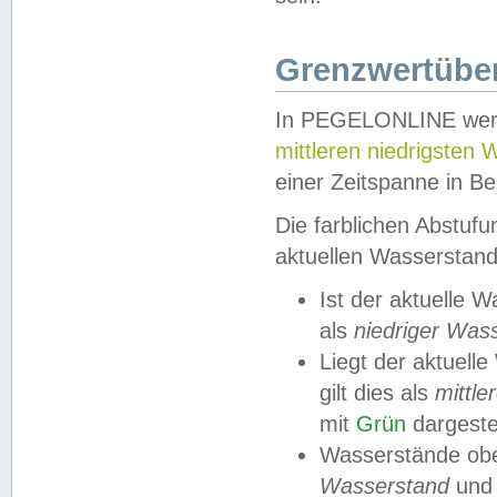
Grenzwertüber
In PEGELONLINE werde
mittleren niedrigsten
einer Zeitspanne in Be
Die farblichen Abstuf
aktuellen Wasserstand
Ist der aktuelle 
als
niedriger Was
Liegt der aktue
gilt dies als
mittle
mit
Grün
dargestel
Wasserstände obe
Wasserstand
und