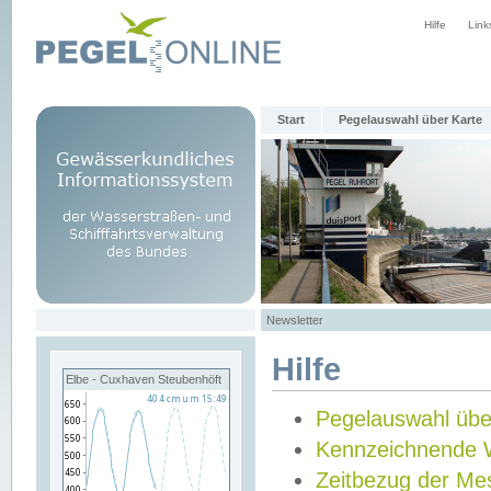
Hilfe
Link
Start
Pegelauswahl über Karte
Newsletter
Hilfe
Elbe - Cuxhaven Steubenhöft
Pegelauswahl übe
Kennzeichnende 
Zeitbezug der Me