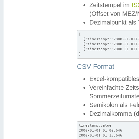
Zeitstempel im
IS
(Offset von MEZ
Dezimalpunkt als
[

  {"timestamp":"2000-01-01T0
  {"timestamp":"2000-01-01T0
  {"timestamp":"2000-01-01T0
]
CSV-Format
Excel-kompatibles
Vereinfachte Zeit
Sommerzeitumstel
Semikolon als Fel
Dezimalkomma (de
timestamp;value

2000-01-01 01:00;646

2000-01-01 01:15;646
