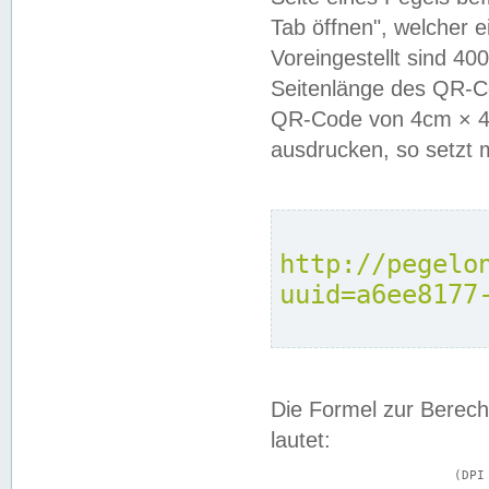
Tab öffnen", welcher 
Voreingestellt sind 4
Seitenlänge des QR-C
QR-Code von 4cm × 4c
ausdrucken, so setzt 
http://pegelo
uuid=a6ee8177
Die Formel zur Berech
lautet:
			(DPI × Druckkantenlänge in cm) ÷ 2,54 = Kantenlänge in Pixel
