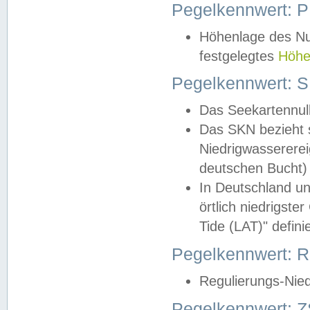
Pegelkennwert: 
Höhenlage des Nul
festgelegtes
Höhe
Pegelkennwert: 
Das Seekartennull
Das SKN bezieht s
Niedrigwassererei
deutschen Bucht) 
In Deutschland un
örtlich niedrigst
Tide (LAT)" definie
Pegelkennwert:
Regulierungs-Nie
Pegelkennwert: Z