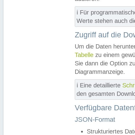
ℹ️ Für programmatisch
Werte stehen auch d
Zugriff auf die D
Um die Daten herunter
Tabelle
zu einem gewün
Sie dann die Option z
Diagrammanzeige.
ℹ️ Eine detaillierte
Schr
den gesamten Downlo
Verfügbare Daten
JSON-Format
Strukturiertes Da