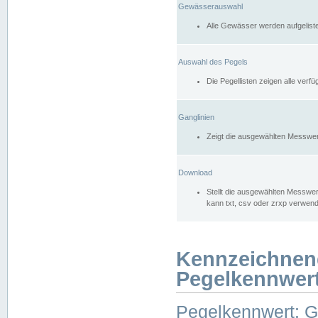
Gewässerauswahl
Alle Gewässer werden aufgelist
Auswahl des Pegels
Die Pegellisten zeigen alle ver
Ganglinien
Zeigt die ausgewählten Messwer
Download
Stellt die ausgewählten Messwer
kann txt, csv oder zrxp verwen
Kennzeichnen
Pegelkennwer
Pegelkennwert: 