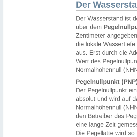
Der Wasserst
Der Wasserstand ist d
über dem
Pegelnullp
Zentimeter angegeben
die lokale Wassertie
aus. Erst durch die A
Wert des Pegelnullpun
Normalhöhennull (NHN
Pegelnullpunkt (PNP)
Der Pegelnullpunkt ei
absolut und wird auf
Normalhöhennull (NHN
den Betreiber des Pege
eine lange Zeit geme
Die Pegellatte wird s