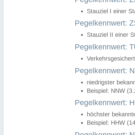
Stauziel I einer S
Pegelkennwert: Z
Stauziel II einer 
Pegelkennwert:
Verkehrsgesichert
Pegelkennwert:
niedrigster bekan
Beispiel: NNW (3
Pegelkennwert:
höchster bekannt
Beispiel: HHW (1
Pegelkennwert: 