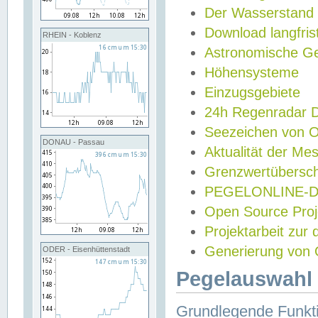
Der Wasserstand
Download langfris
RHEIN - Koblenz
Astronomische Gez
Höhensysteme
Einzugsgebiete
24h Regenradar
Seezeichen von 
DONAU - Passau
Aktualität der Me
Grenzwertübersch
PEGELONLINE-Di
Open Source Projek
Projektarbeit zur
Generierung von 
ODER - Eisenhüttenstadt
Pegelauswahl 
Grundlegende Funkti