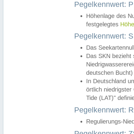
Pegelkennwert: 
Höhenlage des Nul
festgelegtes
Höhe
Pegelkennwert: 
Das Seekartennull
Das SKN bezieht s
Niedrigwassererei
deutschen Bucht) 
In Deutschland un
örtlich niedrigst
Tide (LAT)" definie
Pegelkennwert:
Regulierungs-Nie
Pegelkennwert: Z