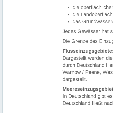
die oberflächlich
die Landoberfläc
das Grundwasser
Jedes Gewässer hat se
Die Grenze des Einzug
Flusseinzugsgebiete
Dargestellt werden die
durch Deutschland fli
Warnow / Peene, Weser
dargestellt.
Meereseinzugsgebiet
In Deutschland gibt 
Deutschland fließt n