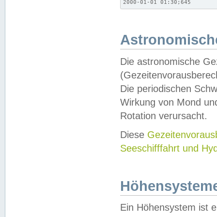
2000-01-01 01:30;645
Astronomische
Die astronomische Gez
(Gezeitenvorausberec
Die periodischen Schw
Wirkung von Mond und
Rotation verursacht.
Diese
Gezeitenvorau
Seeschifffahrt und Hy
Höhensystem
Ein Höhensystem ist e