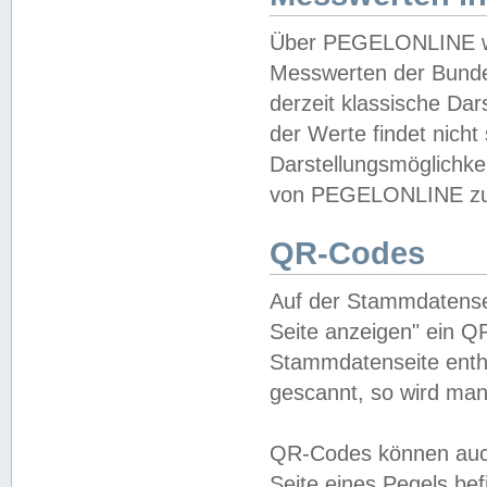
Über PEGELONLINE wer
Messwerten der Bundes
derzeit klassische Da
der Werte findet nicht 
Darstellungsmöglichkei
von PEGELONLINE zu 
QR-Codes
Auf der Stammdatensei
Seite anzeigen" ein Q
Stammdatenseite enthä
gescannt, so wird man
QR-Codes können auc
Seite eines Pegels be