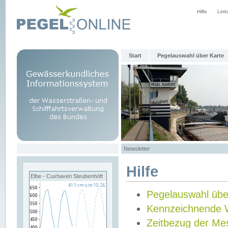
Hilfe
Link
Start
Pegelauswahl über Karte
Newsletter
Hilfe
Elbe - Cuxhaven Steubenhöft
Pegelauswahl übe
Kennzeichnende 
Zeitbezug der Me