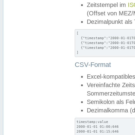
Zeitstempel im
IS
(Offset von MEZ
Dezimalpunkt als
[

  {"timestamp":"2000-01-01T0
  {"timestamp":"2000-01-01T0
  {"timestamp":"2000-01-01T0
]
CSV-Format
Excel-kompatibles
Vereinfachte Zeit
Sommerzeitumstel
Semikolon als Fel
Dezimalkomma (de
timestamp;value

2000-01-01 01:00;646

2000-01-01 01:15;646
