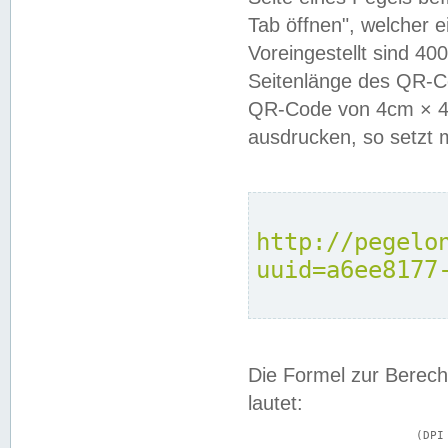
Tab öffnen", welcher 
Voreingestellt sind 4
Seitenlänge des QR-C
QR-Code von 4cm × 4c
ausdrucken, so setzt 
http://pegelo
uuid=a6ee8177
Die Formel zur Berech
lautet:
			(DPI × Druckkantenlänge in cm) ÷ 2,54 = Kantenlänge in Pixel
