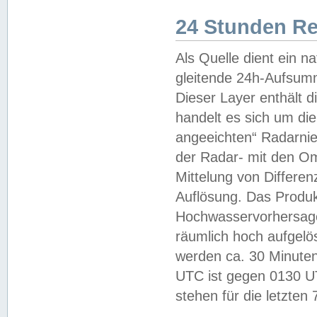
24 Stunden R
Als Quelle dient ein n
gleitende 24h-Aufsum
Dieser Layer enthält
handelt es sich um di
angeeichten“ Radarnie
der Radar- mit den O
Mittelung von Differe
Auflösung. Das Produk
Hochwasservorhersagez
räumlich hoch aufgelö
werden ca. 30 Minuten
UTC ist gegen 0130 UTC
stehen für die letzten