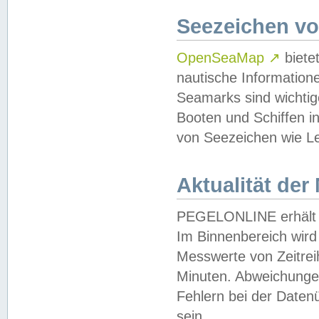
Seezeichen v
OpenSeaMap
↗
biete
nautische Information
Seamarks sind wichtig
Booten und Schiffen i
von Seezeichen wie Le
Aktualität der
PEGELONLINE erhält u
Im Binnenbereich wird 
Messwerte von Zeitreih
Minuten. Abweichungen
Fehlern bei der Daten
sein.