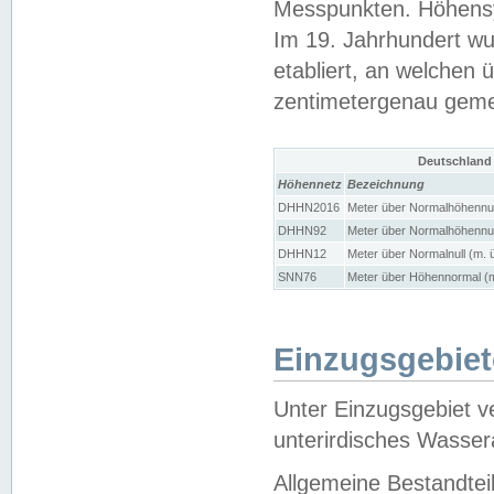
Messpunkten. Höhensy
Im 19. Jahrhundert wu
etabliert, an welchen 
zentimetergenau gem
Deutschland
Höhennetz
Bezeichnung
DHHN2016
Meter über Normalhöhennul
DHHN92
Meter über Normalhöhennul
DHHN12
Meter über Normalnull (m. 
SNN76
Meter über Höhennormal (m
Einzugsgebiet
Unter Einzugsgebiet v
unterirdisches Wasser
Allgemeine Bestandtei