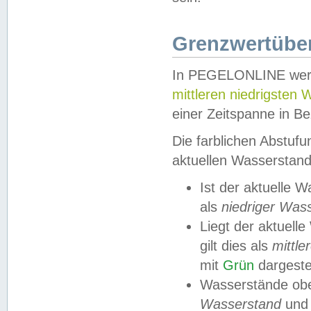
Grenzwertüber
In PEGELONLINE werde
mittleren niedrigsten
einer Zeitspanne in Be
Die farblichen Abstuf
aktuellen Wasserstand
Ist der aktuelle 
als
niedriger Was
Liegt der aktue
gilt dies als
mittle
mit
Grün
dargestel
Wasserstände obe
Wasserstand
und