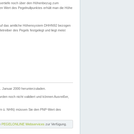
ssertiefe noch über den Höhenbezug zum
en Wert des Pegelnullpunktes erhält man die Höhe
d auf das amtliche Höhensystem DHHN92 bezogen
reiber des Pegels festgelegt und liegt meist
. Januar 2000 herunterzuladen.
den noch nicht validiert und können Ausreißer,
(m ü. NHN) müssen Sie den PNP-Wert des
ie
PEGELONLINE Webservices
zur Verfügung.