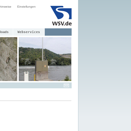
hinweise
Einstellungen
loads
Webservices