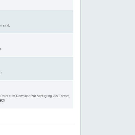
n sind.
n.
n.
p Datei zum Download zur Verfügung. Als Format
MEZ!