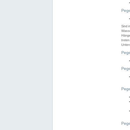
Pege
Sind 
Wasser
Hänge
treten
Unter
Pege
Pege
Pege
Pege