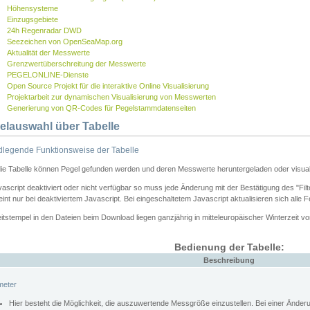
Höhensysteme
Einzugsgebiete
24h Regenradar DWD
Seezeichen von OpenSeaMap.org
Aktualität der Messwerte
Grenzwertüberschreitung der Messwerte
PEGELONLINE-Dienste
Open Source Projekt für die interaktive Online Visualisierung
Projektarbeit zur dynamischen Visualisierung von Messwerten
Generierung von QR-Codes für Pegelstammdatenseiten
elauswahl über Tabelle
legende Funktionsweise der Tabelle
die Tabelle können Pegel gefunden werden und deren Messwerte heruntergeladen oder visuali
vascript deaktiviert oder nicht verfügbar so muss jede Änderung mit der Bestätigung des "Filt
int nur bei deaktiviertem Javascript. Bei eingeschaltetem Javascript aktualisieren sich alle 
itstempel in den Dateien beim Download liegen ganzjährig in mitteleuropäischer Winterzeit vo
Bedienung der Tabelle:
Beschreibung
meter
Hier besteht die Möglichkeit, die auszuwertende Messgröße einzustellen. Bei einer Ände