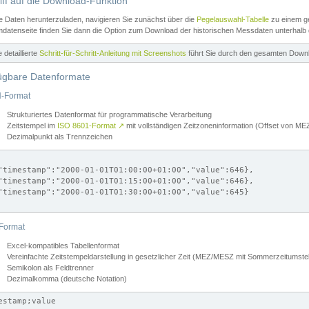
iff auf die Download-Funktion
e Daten herunterzuladen, navigieren Sie zunächst über die
Pegelauswahl-Tabelle
zu einem ge
datenseite finden Sie dann die Option zum Download der historischen Messdaten unterhalb
ne detaillierte
Schritt-für-Schritt-Anleitung mit Screenshots
führt Sie durch den gesamten Down
ügbare Datenformate
-Format
Strukturiertes Datenformat für programmatische Verarbeitung
Zeitstempel im
ISO 8601-Format
↗
mit vollständigen Zeitzoneninformation (Offset von 
Dezimalpunkt als Trennzeichen
"timestamp":"2000-01-01T01:00:00+01:00","value":646},

"timestamp":"2000-01-01T01:15:00+01:00","value":646},

"timestamp":"2000-01-01T01:30:00+01:00","value":645}

Format
Excel-kompatibles Tabellenformat
Vereinfachte Zeitstempeldarstellung in gesetzlicher Zeit (MEZ/MESZ mit Sommerzeitumstel
Semikolon als Feldtrenner
Dezimalkomma (deutsche Notation)
estamp;value
