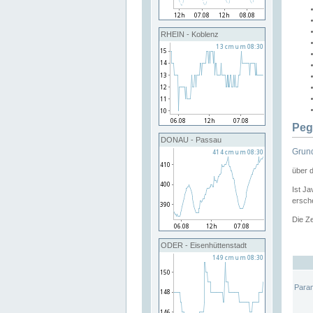
RHEIN - Koblenz
Peg
DONAU - Passau
Grund
über 
Ist Ja
ersche
Die Ze
ODER - Eisenhüttenstadt
Para