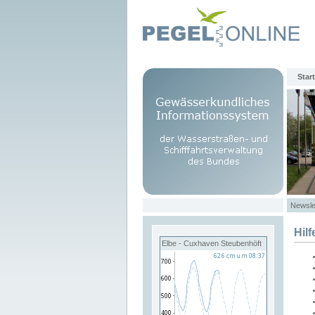
Start
Newsle
Hilf
Elbe - Cuxhaven Steubenhöft