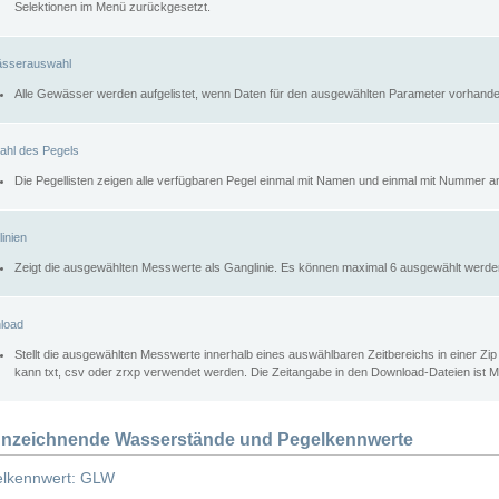
Selektionen im Menü zurückgesetzt.
sserauswahl
Alle Gewässer werden aufgelistet, wenn Daten für den ausgewählten Parameter vorhande
ahl des Pegels
Die Pegellisten zeigen alle verfügbaren Pegel einmal mit Namen und einmal mit Nummer a
inien
Zeigt die ausgewählten Messwerte als Ganglinie. Es können maximal 6 ausgewählt werde
load
Stellt die ausgewählten Messwerte innerhalb eines auswählbaren Zeitbereichs in einer Zi
kann txt, csv oder zrxp verwendet werden. Die Zeitangabe in den Download-Dateien ist 
nzeichnende Wasserstände und Pegelkennwerte
lkennwert: GLW