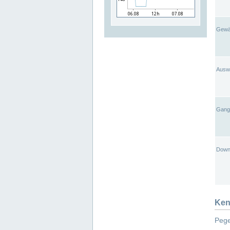
Gewä
Ausw
Gangl
Down
Ken
Pege