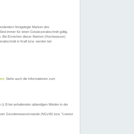
esländern festgelegte Marken des
Sind immer für einen Gewässerabschnitt gültig.
. Bei Erreichen dieser Marken (Hochwasser)
erabschnitt in Kraft bzw. werden bei
tem
. Siehe auch die Informationen zum
 (z.B bei anhaltenden ablandigen Winden in der
drigster Gezeitenwasserstande (NGzW) bzw. "Lowest