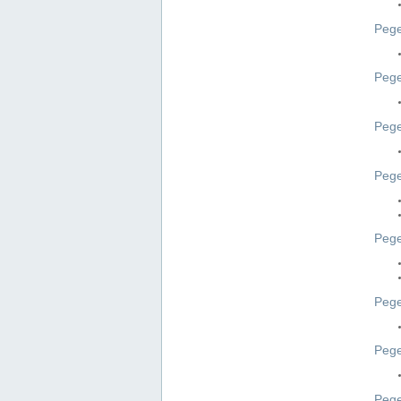
Pege
Pege
Peg
Pege
Pege
Pege
Pege
Peg