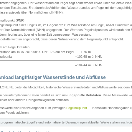
ntimeter angegeben. Der Wasserstand am Pegel sagt somit weder etwas über die lokale Wa
enden Terrain aus. Erst durch die Addition des Wasserstandes am Pegel mit dem zugehörig
asserspiegels über Normalhöhennull (NHN).
nullpunkt (PNP):
egelnullpunkt eines Pegels ist, im Gegensatz zum Wasserstand am Pegel, absolut und wir
ter über Normalhöhennull (NHN) angegeben. Der Wert des Pegelnullpunktes wird durch den Bet
 dem niedrigsten, über eine lange Zeit gemessenen Wasserstand.
gellatte wird so angebracht, dass deren Nullmarkierung dem Pegelnullpunkt entspricht.
iel am Pegel Dresden:
rstand am 16.07.2013 08:00 Uhr: 176 cm am Pegel
1,76
m
ullpunkt
+
102,68
m ü. NHN
=
104,44
m ü. NHN
nload langfristiger Wasserstände und Abflüsse
ONLINE bietet die Möglichkeit, historische Wasserstandsdaten und Abflusswerte seit dem 1
en heruntergeladenen Daten handelt es sich um
ungeprüfte Rohdaten
. Diese Messwerte wur
ehler oder andere Unregelmäßigkeiten enthalten.
esswerte sind relative Angaben zum jeweiligen
Pegelnullpunkt
. Für absolute Höhenangaben 
igen Pegels addieren.
ür programmatische Zugriffe und automatisierte Datenabfragen aktueller Werte stehen auch d