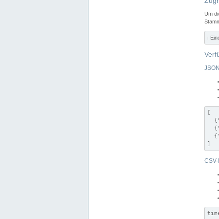
Zugr
Um di
Stamm
ℹ️ Ei
Verf
JSON
[

  {
  {
  {
]
CSV-
tim