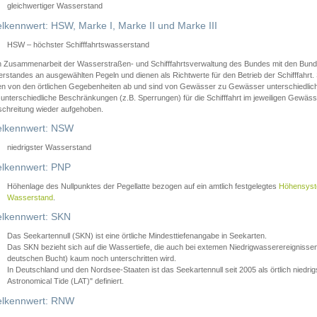
gleichwertiger Wasserstand
lkennwert: HSW, Marke I, Marke II und Marke III
HSW – höchster Schifffahrtswasserstand
in Zusammenarbeit der Wasserstraßen- und Schifffahrtsverwaltung des Bundes mit den Bund
standes an ausgewählten Pegeln und dienen als Richtwerte für den Betrieb der Schifffahrt. 
n von den örtlichen Gegebenheiten ab und sind von Gewässer zu Gewässer unterschiedlich
 unterschiedliche Beschränkungen (z.B. Sperrungen) für die Schifffahrt im jeweiligen Gewäss
schreitung wieder aufgehoben.
lkennwert: NSW
niedrigster Wasserstand
lkennwert: PNP
Höhenlage des Nullpunktes der Pegellatte bezogen auf ein amtlich festgelegtes
Höhensys
Wasserstand
.
lkennwert: SKN
Das Seekartennull (SKN) ist eine örtliche Mindesttiefenangabe in Seekarten.
Das SKN bezieht sich auf die Wassertiefe, die auch bei extemen Niedrigwasserereignissen
deutschen Bucht) kaum noch unterschritten wird.
In Deutschland und den Nordsee-Staaten ist das Seekartennull seit 2005 als örtlich nie
Astronomical Tide (LAT)" definiert.
lkennwert: RNW