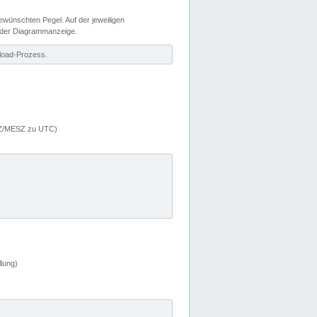
wünschten Pegel. Auf der jeweiligen
 der Diagrammanzeige.
load-Prozess.
MEZ/MESZ zu UTC)
lung)