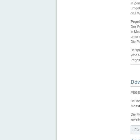
in Ze
umgeb
des W
Pegel
Der P
in Me
unter
Die Pe
Beisp
Wasse
Pegeln
Dow
PEGEL
Bei d
Messf
Die M
jeweil
ℹ️ F