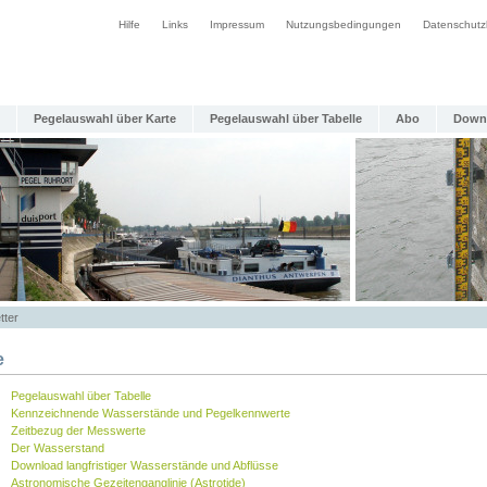
Hilfe
Links
Impressum
Nutzungsbedingungen
Datenschutz
Pegelauswahl über Karte
Pegelauswahl über Tabelle
Abo
Down
tter
e
Pegelauswahl über Tabelle
Kennzeichnende Wasserstände und Pegelkennwerte
Zeitbezug der Messwerte
Der Wasserstand
Download langfristiger Wasserstände und Abflüsse
Astronomische Gezeitenganglinie (Astrotide)