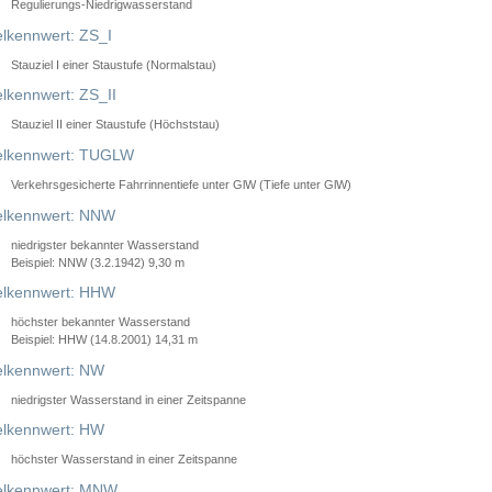
Regulierungs-Niedrigwasserstand
lkennwert: ZS_I
Stauziel I einer Staustufe (Normalstau)
lkennwert: ZS_II
Stauziel II einer Staustufe (Höchststau)
elkennwert: TUGLW
Verkehrsgesicherte Fahrrinnentiefe unter GlW (Tiefe unter GlW)
lkennwert: NNW
niedrigster bekannter Wasserstand
Beispiel: NNW (3.2.1942) 9,30 m
lkennwert: HHW
höchster bekannter Wasserstand
Beispiel: HHW (14.8.2001) 14,31 m
lkennwert: NW
niedrigster Wasserstand in einer Zeitspanne
lkennwert: HW
höchster Wasserstand in einer Zeitspanne
elkennwert: MNW