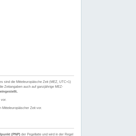
ies sind die Mitteleuropäische Zeit (MEZ, UTC+1)
ie Zeitangaben auch auf ganzjährige MEZ-
ingestellt.
 vor.
 Mitteleuropäischer Zeit vor.
lpunkt (PNP)
der Pegellatte und wird in der Regel