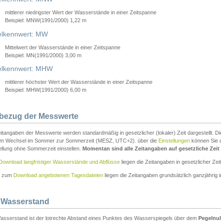
mittlerer niedrigster Wert der Wasserstände in einer Zeitspanne
Beispiel: MNW(1991/2000) 1,22 m
lkennwert: MW
Mittelwert der Wasserstände in einer Zeitspanne
Beispiel: MN(1991/2000) 3,00 m
elkennwert: MHW
mittlerer höchster Wert der Wasserstände in einer Zeitspanne
Beispiel: MHW(1991/2000) 6,00 m
tbezug der Messwerte
itangaben der Messwerte werden standardmäßig in gesetzlicher (lokaler) Zeit dargestellt. D
em Wechsel im Sommer zur Sommerzeit (MESZ, UTC+2). über die
Einstellungen
können Sie d
ellung ohne Sommerzeit einstellen.
Momentan sind alle Zeitangaben auf gesetzliche Zeit e
Download langfristiger Wasserstände und Abflüsse
liegen die Zeitangaben in gesetzlicher Zeit
n zum
Download angebotenen Tagesdateien
liegen die Zeitangaben grundsätzlich ganzjährig in
 Wasserstand
asserstand ist der lotrechte Abstand eines Punktes des Wasserspiegels über dem
Pegelnul