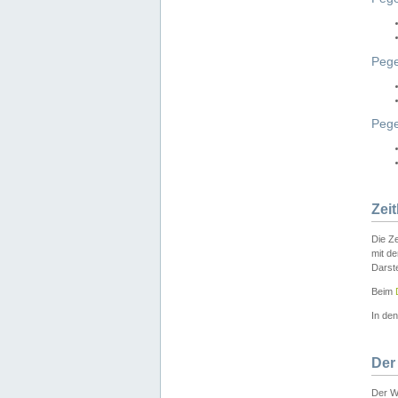
Pege
Peg
Zei
Die Ze
mit d
Darst
Beim
In de
Der
Der W