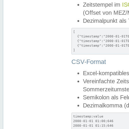
Zeitstempel im
IS
(Offset von MEZ
Dezimalpunkt als
[

  {"timestamp":"2000-01-01T0
  {"timestamp":"2000-01-01T0
  {"timestamp":"2000-01-01T0
]
CSV-Format
Excel-kompatibles
Vereinfachte Zeit
Sommerzeitumstel
Semikolon als Fel
Dezimalkomma (de
timestamp;value

2000-01-01 01:00;646

2000-01-01 01:15;646
