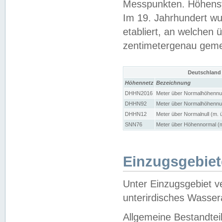
Messpunkten. Höhensy
Im 19. Jahrhundert wu
etabliert, an welchen 
zentimetergenau gem
Deutschland
Höhennetz
Bezeichnung
DHHN2016
Meter über Normalhöhennul
DHHN92
Meter über Normalhöhennul
DHHN12
Meter über Normalnull (m. 
SNN76
Meter über Höhennormal (m
Einzugsgebiet
Unter Einzugsgebiet v
unterirdisches Wasser
Allgemeine Bestandtei