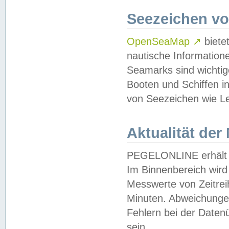
Seezeichen v
OpenSeaMap
↗
biete
nautische Information
Seamarks sind wichtig
Booten und Schiffen i
von Seezeichen wie Le
Aktualität der
PEGELONLINE erhält u
Im Binnenbereich wird 
Messwerte von Zeitreih
Minuten. Abweichungen
Fehlern bei der Daten
sein.