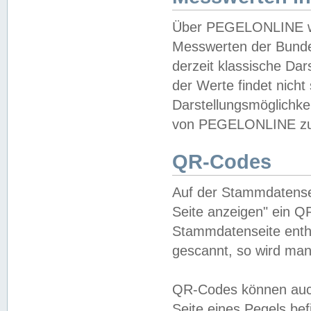
Über PEGELONLINE wer
Messwerten der Bundes
derzeit klassische Da
der Werte findet nicht 
Darstellungsmöglichkei
von PEGELONLINE zu 
QR-Codes
Auf der Stammdatensei
Seite anzeigen" ein Q
Stammdatenseite enthä
gescannt, so wird man
QR-Codes können auc
Seite eines Pegels be