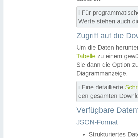
ℹ️ Für programmatisch
Werte stehen auch d
Zugriff auf die D
Um die Daten herunter
Tabelle
zu einem gewün
Sie dann die Option z
Diagrammanzeige.
ℹ️ Eine detaillierte
Schr
den gesamten Downlo
Verfügbare Daten
JSON-Format
Strukturiertes Da