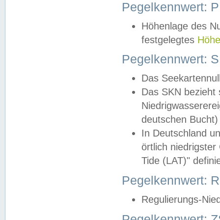
Pegelkennwert: 
Höhenlage des Nul
festgelegtes
Höhe
Pegelkennwert: 
Das Seekartennull
Das SKN bezieht s
Niedrigwassererei
deutschen Bucht) 
In Deutschland un
örtlich niedrigst
Tide (LAT)" definie
Pegelkennwert:
Regulierungs-Nie
Pegelkennwert: Z