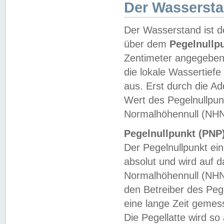
Der Wasserst
Der Wasserstand ist d
über dem
Pegelnullp
Zentimeter angegeben
die lokale Wassertie
aus. Erst durch die A
Wert des Pegelnullpun
Normalhöhennull (NHN
Pegelnullpunkt (PNP)
Der Pegelnullpunkt ei
absolut und wird auf
Normalhöhennull (NHN
den Betreiber des Pege
eine lange Zeit geme
Die Pegellatte wird s