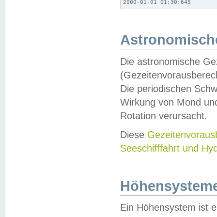
2000-01-01 01:30;645
Astronomische
Die astronomische Gez
(Gezeitenvorausberec
Die periodischen Schw
Wirkung von Mond und
Rotation verursacht.
Diese
Gezeitenvorau
Seeschifffahrt und Hy
Höhensystem
Ein Höhensystem ist e