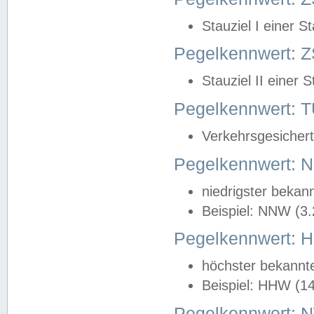
Stauziel I einer S
Pegelkennwert: Z
Stauziel II einer 
Pegelkennwert:
Verkehrsgesichert
Pegelkennwert:
niedrigster bekan
Beispiel: NNW (3
Pegelkennwert:
höchster bekannt
Beispiel: HHW (1
Pegelkennwert: 