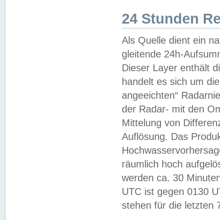
24 Stunden R
Als Quelle dient ein n
gleitende 24h-Aufsum
Dieser Layer enthält
handelt es sich um di
angeeichten“ Radarnie
der Radar- mit den O
Mittelung von Differe
Auflösung. Das Produk
Hochwasservorhersagez
räumlich hoch aufgelö
werden ca. 30 Minuten
UTC ist gegen 0130 UTC
stehen für die letzten