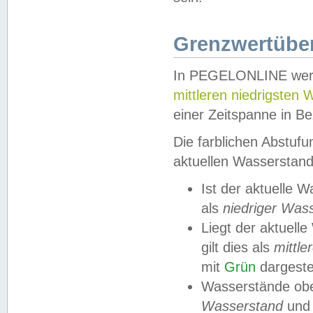
Grenzwertüber
In PEGELONLINE werde
mittleren niedrigsten
einer Zeitspanne in Be
Die farblichen Abstuf
aktuellen Wasserstand
Ist der aktuelle 
als
niedriger Was
Liegt der aktue
gilt dies als
mittle
mit
Grün
dargestel
Wasserstände obe
Wasserstand
und