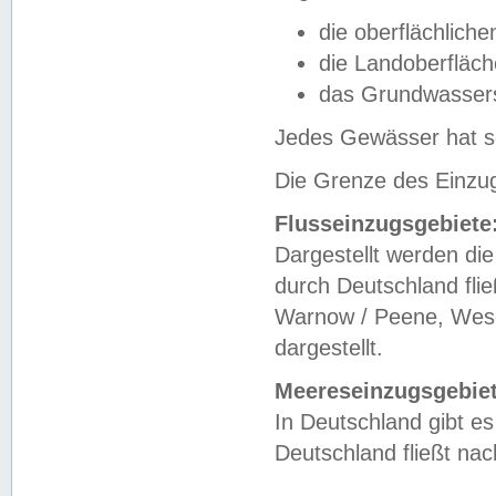
die oberflächlich
die Landoberfläc
das Grundwasser
Jedes Gewässer hat se
Die Grenze des Einzug
Flusseinzugsgebiete
Dargestellt werden die
durch Deutschland fli
Warnow / Peene, Weser
dargestellt.
Meereseinzugsgebiet
In Deutschland gibt 
Deutschland fließt n