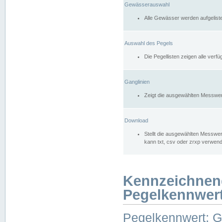
Gewässerauswahl
Alle Gewässer werden aufgelist
Auswahl des Pegels
Die Pegellisten zeigen alle ver
Ganglinien
Zeigt die ausgewählten Messwer
Download
Stellt die ausgewählten Messwer
kann txt, csv oder zrxp verwen
Kennzeichnen
Pegelkennwer
Pegelkennwert: 