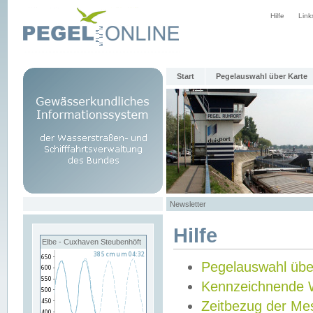
Hilfe
Link
Start
Pegelauswahl über Karte
Newsletter
Hilfe
Elbe - Cuxhaven Steubenhöft
Pegelauswahl übe
Kennzeichnende 
Zeitbezug der Me