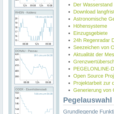
Der Wasserstand
Download langfris
RHEIN - Koblenz
Astronomische Gez
Höhensysteme
Einzugsgebiete
24h Regenradar
Seezeichen von 
DONAU - Passau
Aktualität der Me
Grenzwertübersch
PEGELONLINE-Di
Open Source Projek
Projektarbeit zur
Generierung von 
ODER - Eisenhüttenstadt
Pegelauswahl 
Grundlegende Funkti