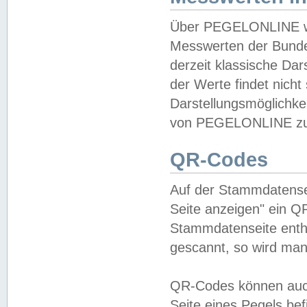
Über PEGELONLINE wer
Messwerten der Bundes
derzeit klassische Da
der Werte findet nicht 
Darstellungsmöglichkei
von PEGELONLINE zu 
QR-Codes
Auf der Stammdatensei
Seite anzeigen" ein Q
Stammdatenseite enthä
gescannt, so wird man
QR-Codes können auc
Seite eines Pegels be