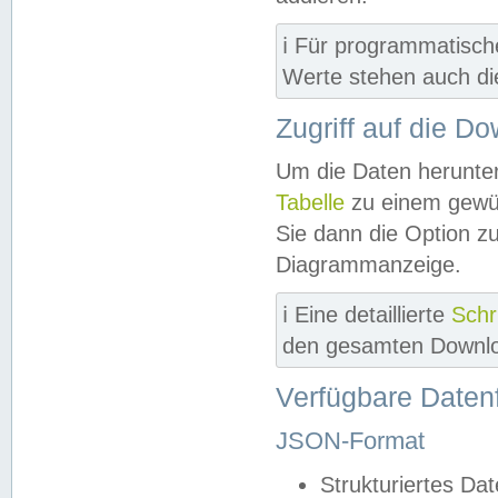
ℹ️ Für programmatisch
Werte stehen auch d
Zugriff auf die D
Um die Daten herunter
Tabelle
zu einem gewün
Sie dann die Option z
Diagrammanzeige.
ℹ️ Eine detaillierte
Schr
den gesamten Downlo
Verfügbare Daten
JSON-Format
Strukturiertes Da