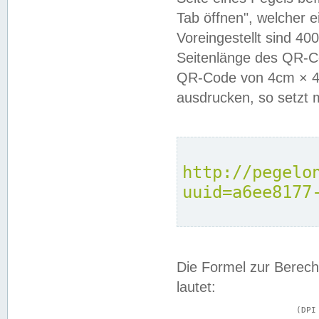
Tab öffnen", welcher 
Voreingestellt sind 4
Seitenlänge des QR-C
QR-Code von 4cm × 4c
ausdrucken, so setzt 
http://pegelo
uuid=a6ee8177
Die Formel zur Berech
lautet:
			(DPI × Druckkantenlänge in cm) ÷ 2,54 = Kantenlänge in Pixel
