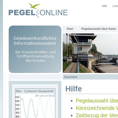
Hilfe
Link
Start
Pegelauswahl über Karte
Newsletter
Hilfe
Elbe - Cuxhaven Steubenhöft
Pegelauswahl übe
Kennzeichnende 
Zeitbezug der Me