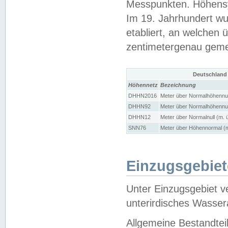
Messpunkten. Höhensy
Im 19. Jahrhundert wu
etabliert, an welchen 
zentimetergenau gem
Deutschland
Höhennetz
Bezeichnung
DHHN2016
Meter über Normalhöhennul
DHHN92
Meter über Normalhöhennul
DHHN12
Meter über Normalnull (m. 
SNN76
Meter über Höhennormal (m
Einzugsgebiet
Unter Einzugsgebiet v
unterirdisches Wasser
Allgemeine Bestandtei