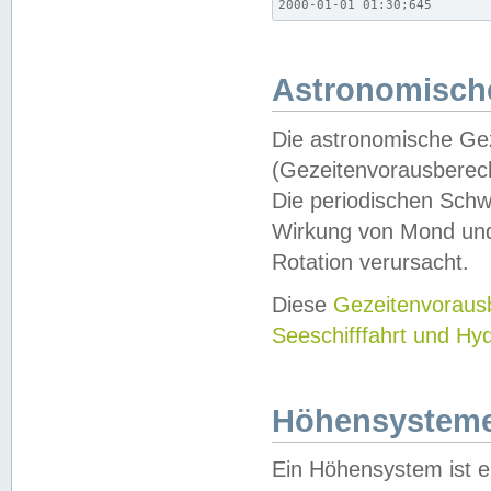
2000-01-01 01:30;645
Astronomische
Die astronomische Gez
(Gezeitenvorausberec
Die periodischen Schw
Wirkung von Mond und
Rotation verursacht.
Diese
Gezeitenvorau
Seeschifffahrt und Hy
Höhensystem
Ein Höhensystem ist e