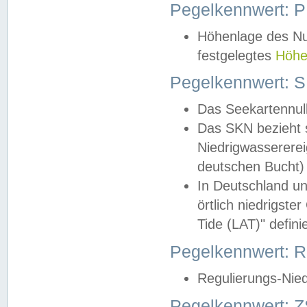
Pegelkennwert: 
Höhenlage des Nul
festgelegtes
Höhe
Pegelkennwert: 
Das Seekartennull
Das SKN bezieht s
Niedrigwassererei
deutschen Bucht) 
In Deutschland un
örtlich niedrigst
Tide (LAT)" definie
Pegelkennwert:
Regulierungs-Nie
Pegelkennwert: Z