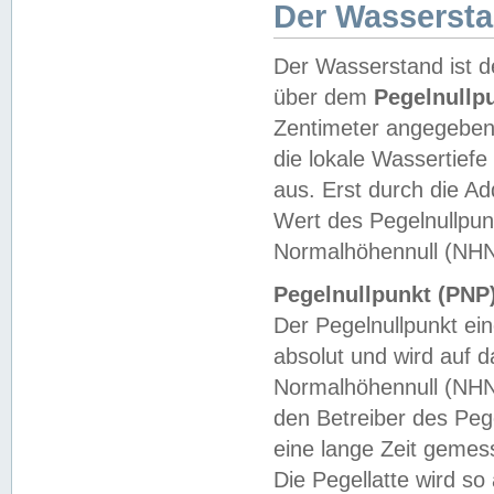
Der Wasserst
Der Wasserstand ist d
über dem
Pegelnullp
Zentimeter angegeben
die lokale Wassertie
aus. Erst durch die A
Wert des Pegelnullpun
Normalhöhennull (NHN
Pegelnullpunkt (PNP)
Der Pegelnullpunkt ei
absolut und wird auf
Normalhöhennull (NHN
den Betreiber des Pege
eine lange Zeit geme
Die Pegellatte wird s