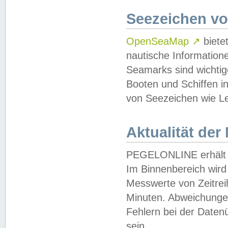
Seezeichen v
OpenSeaMap
↗
biete
nautische Information
Seamarks sind wichtig
Booten und Schiffen i
von Seezeichen wie Le
Aktualität der
PEGELONLINE erhält u
Im Binnenbereich wird 
Messwerte von Zeitreih
Minuten. Abweichungen
Fehlern bei der Daten
sein.