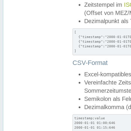
Zeitstempel im
IS
(Offset von MEZ
Dezimalpunkt als
[

  {"timestamp":"2000-01-01T0
  {"timestamp":"2000-01-01T0
  {"timestamp":"2000-01-01T0
]
CSV-Format
Excel-kompatibles
Vereinfachte Zeit
Sommerzeitumstel
Semikolon als Fel
Dezimalkomma (de
timestamp;value

2000-01-01 01:00;646

2000-01-01 01:15;646
