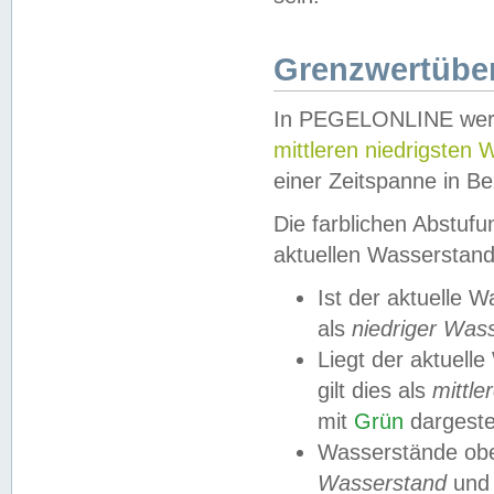
Grenzwertüber
In PEGELONLINE werde
mittleren niedrigsten
einer Zeitspanne in Be
Die farblichen Abstuf
aktuellen Wasserstand
Ist der aktuelle 
als
niedriger Was
Liegt der aktue
gilt dies als
mittle
mit
Grün
dargestel
Wasserstände obe
Wasserstand
und