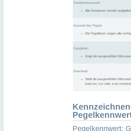
Gewässerauswahl
Alle Gewässer werden aufgelist
Auswahl des Pegels
Die Pegellisten zeigen alle ver
Ganglinien
Zeigt die ausgewählten Messwer
Download
Stellt die ausgewählten Messwer
kann txt, csv oder zrxp verwen
Kennzeichnen
Pegelkennwer
Pegelkennwert: 