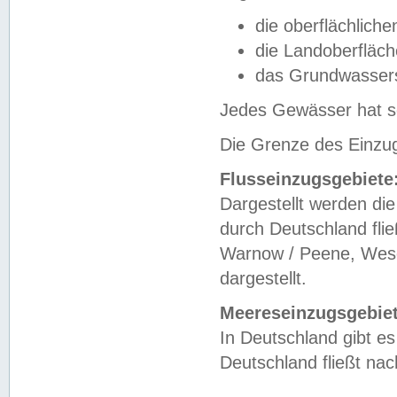
die oberflächlich
die Landoberfläc
das Grundwasser
Jedes Gewässer hat se
Die Grenze des Einzug
Flusseinzugsgebiete
Dargestellt werden die
durch Deutschland fli
Warnow / Peene, Weser
dargestellt.
Meereseinzugsgebiet
In Deutschland gibt 
Deutschland fließt n