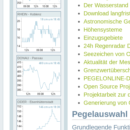
Der Wasserstand
Download langfris
RHEIN - Koblenz
Astronomische Gez
Höhensysteme
Einzugsgebiete
24h Regenradar
Seezeichen von 
DONAU - Passau
Aktualität der Me
Grenzwertübersch
PEGELONLINE-Di
Open Source Projek
Projektarbeit zur
Generierung von 
ODER - Eisenhüttenstadt
Pegelauswahl 
Grundlegende Funkti