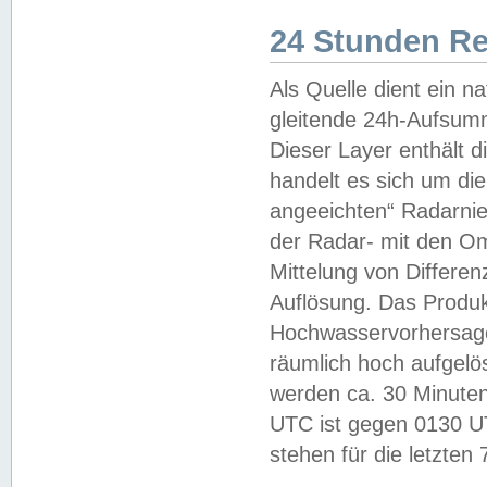
24 Stunden R
Als Quelle dient ein n
gleitende 24h-Aufsum
Dieser Layer enthält
handelt es sich um di
angeeichten“ Radarnie
der Radar- mit den O
Mittelung von Differe
Auflösung. Das Produk
Hochwasservorhersagez
räumlich hoch aufgelö
werden ca. 30 Minuten
UTC ist gegen 0130 UTC
stehen für die letzten