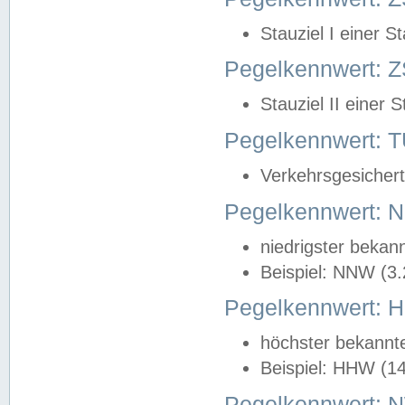
Stauziel I einer S
Pegelkennwert: Z
Stauziel II einer 
Pegelkennwert:
Verkehrsgesichert
Pegelkennwert:
niedrigster bekan
Beispiel: NNW (3
Pegelkennwert:
höchster bekannt
Beispiel: HHW (1
Pegelkennwert: 