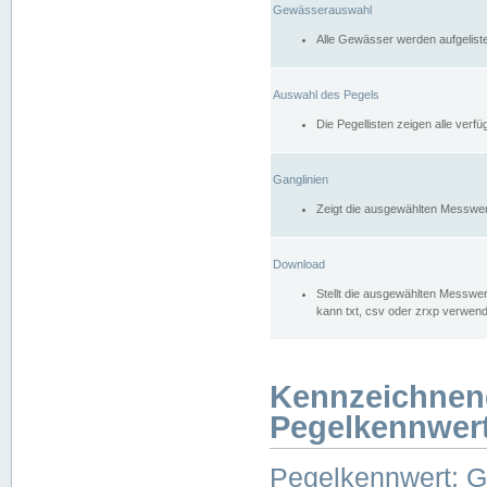
Gewässerauswahl
Alle Gewässer werden aufgelist
Auswahl des Pegels
Die Pegellisten zeigen alle ver
Ganglinien
Zeigt die ausgewählten Messwer
Download
Stellt die ausgewählten Messwer
kann txt, csv oder zrxp verwen
Kennzeichnen
Pegelkennwer
Pegelkennwert: 