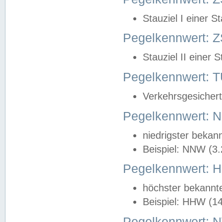
Stauziel I einer S
Pegelkennwert: Z
Stauziel II einer 
Pegelkennwert:
Verkehrsgesichert
Pegelkennwert:
niedrigster bekan
Beispiel: NNW (3
Pegelkennwert:
höchster bekannt
Beispiel: HHW (1
Pegelkennwert: 