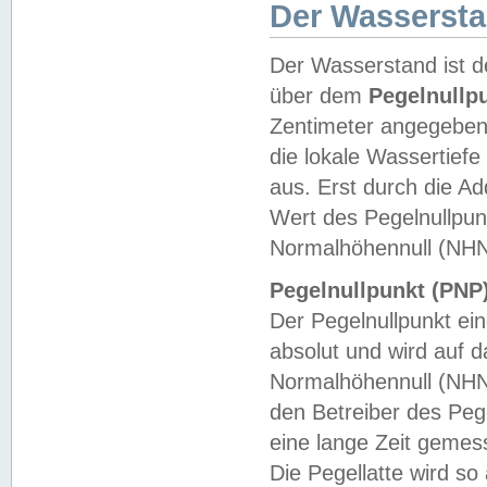
Der Wasserst
Der Wasserstand ist d
über dem
Pegelnullp
Zentimeter angegeben
die lokale Wassertie
aus. Erst durch die A
Wert des Pegelnullpun
Normalhöhennull (NHN
Pegelnullpunkt (PNP)
Der Pegelnullpunkt ei
absolut und wird auf
Normalhöhennull (NHN
den Betreiber des Pege
eine lange Zeit geme
Die Pegellatte wird s