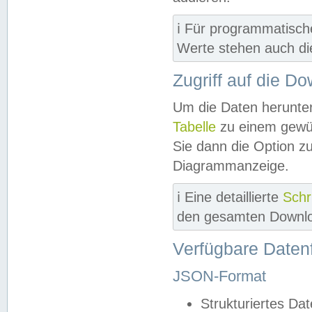
ℹ️ Für programmatisch
Werte stehen auch d
Zugriff auf die D
Um die Daten herunter
Tabelle
zu einem gewün
Sie dann die Option z
Diagrammanzeige.
ℹ️ Eine detaillierte
Schr
den gesamten Downlo
Verfügbare Daten
JSON-Format
Strukturiertes Da