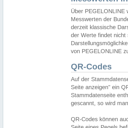
Über PEGELONLINE wer
Messwerten der Bundes
derzeit klassische Da
der Werte findet nicht 
Darstellungsmöglichkei
von PEGELONLINE zu 
QR-Codes
Auf der Stammdatensei
Seite anzeigen" ein Q
Stammdatenseite enthä
gescannt, so wird man
QR-Codes können auc
Seite eines Pegels be