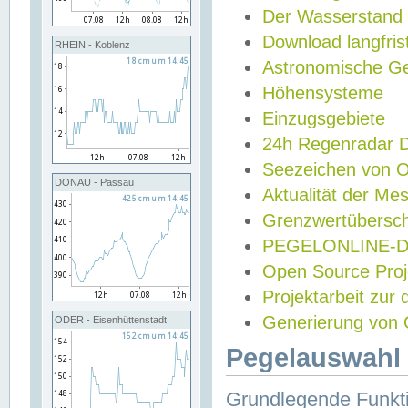
Der Wasserstand
Download langfris
RHEIN - Koblenz
Astronomische Gez
Höhensysteme
Einzugsgebiete
24h Regenradar
Seezeichen von 
DONAU - Passau
Aktualität der Me
Grenzwertübersch
PEGELONLINE-Di
Open Source Projek
Projektarbeit zur
Generierung von 
ODER - Eisenhüttenstadt
Pegelauswahl 
Grundlegende Funkti