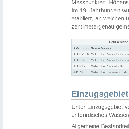
Messpunkten. Höhensy
Im 19. Jahrhundert wu
etabliert, an welchen 
zentimetergenau gem
Deutschland
Höhennetz
Bezeichnung
DHHN2016
Meter über Normalhöhennul
DHHN92
Meter über Normalhöhennul
DHHN12
Meter über Normalnull (m. 
SNN76
Meter über Höhennormal (m
Einzugsgebiet
Unter Einzugsgebiet v
unterirdisches Wasser
Allgemeine Bestandtei