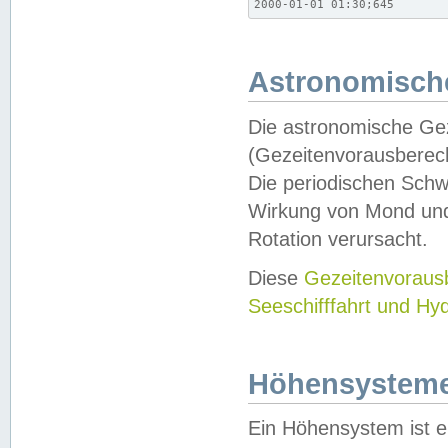
2000-01-01 01:30;645
Astronomische
Die astronomische Gez
(Gezeitenvorausberec
Die periodischen Schw
Wirkung von Mond und
Rotation verursacht.
Diese
Gezeitenvorau
Seeschifffahrt und Hy
Höhensystem
Ein Höhensystem ist e