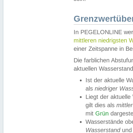
Grenzwertüber
In PEGELONLINE werde
mittleren niedrigsten
einer Zeitspanne in Be
Die farblichen Abstuf
aktuellen Wasserstand
Ist der aktuelle 
als
niedriger Was
Liegt der aktue
gilt dies als
mittle
mit
Grün
dargestel
Wasserstände obe
Wasserstand
und