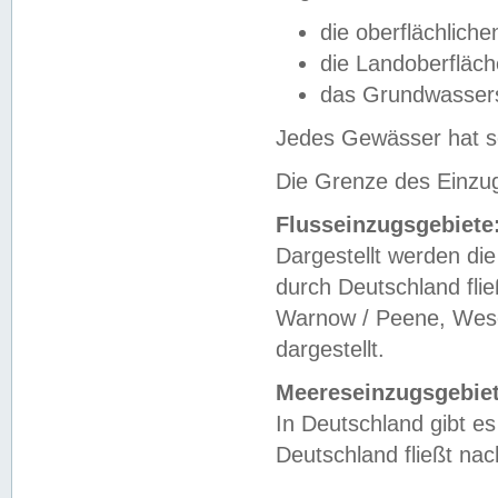
die oberflächlich
die Landoberfläc
das Grundwasser
Jedes Gewässer hat se
Die Grenze des Einzug
Flusseinzugsgebiete
Dargestellt werden die
durch Deutschland fli
Warnow / Peene, Weser
dargestellt.
Meereseinzugsgebiet
In Deutschland gibt 
Deutschland fließt n