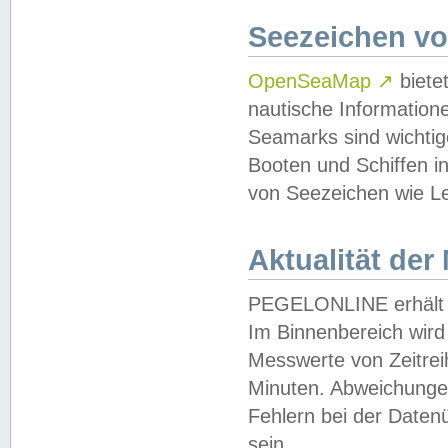
Seezeichen v
OpenSeaMap
↗
biete
nautische Information
Seamarks sind wichtig
Booten und Schiffen i
von Seezeichen wie Le
Aktualität der
PEGELONLINE erhält u
Im Binnenbereich wird 
Messwerte von Zeitreih
Minuten. Abweichungen
Fehlern bei der Daten
sein.