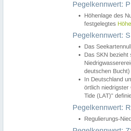
Pegelkennwert: 
Höhenlage des Nul
festgelegtes
Höhe
Pegelkennwert: 
Das Seekartennull
Das SKN bezieht s
Niedrigwassererei
deutschen Bucht) 
In Deutschland un
örtlich niedrigst
Tide (LAT)" definie
Pegelkennwert:
Regulierungs-Nie
Pegelkennwert: Z