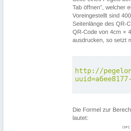
Tab öffnen", welcher 
Voreingestellt sind 4
Seitenlänge des QR-C
QR-Code von 4cm × 4c
ausdrucken, so setzt 
http://pegelo
uuid=a6ee8177
Die Formel zur Berech
lautet:
			(DPI × Druckkantenlänge in cm) ÷ 2,54 = Kantenlänge in Pixel
