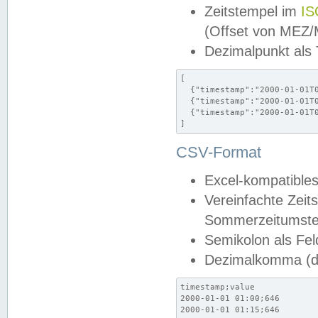
Zeitstempel im
IS
(Offset von MEZ
Dezimalpunkt als
[

  {"timestamp":"2000-01-01T0
  {"timestamp":"2000-01-01T0
  {"timestamp":"2000-01-01T0
]
CSV-Format
Excel-kompatibles
Vereinfachte Zeit
Sommerzeitumstel
Semikolon als Fel
Dezimalkomma (de
timestamp;value

2000-01-01 01:00;646

2000-01-01 01:15;646
