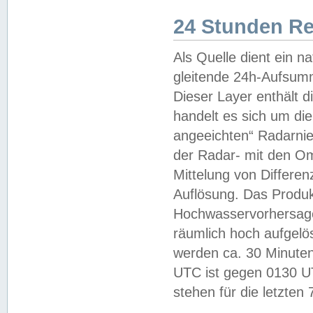
24 Stunden R
Als Quelle dient ein n
gleitende 24h-Aufsum
Dieser Layer enthält
handelt es sich um di
angeeichten“ Radarnie
der Radar- mit den O
Mittelung von Differe
Auflösung. Das Produk
Hochwasservorhersagez
räumlich hoch aufgelö
werden ca. 30 Minuten
UTC ist gegen 0130 UTC
stehen für die letzten