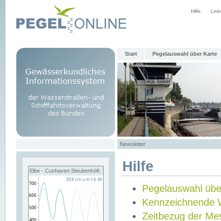
Hilfe
Link
Start
Pegelauswahl über Karte
Newsletter
Hilfe
Elbe - Cuxhaven Steubenhöft
Pegelauswahl übe
Kennzeichnende 
Zeitbezug der Me