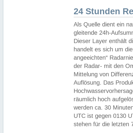
24 Stunden R
Als Quelle dient ein n
gleitende 24h-Aufsum
Dieser Layer enthält
handelt es sich um di
angeeichten“ Radarnie
der Radar- mit den O
Mittelung von Differe
Auflösung. Das Produk
Hochwasservorhersagez
räumlich hoch aufgelö
werden ca. 30 Minuten
UTC ist gegen 0130 UTC
stehen für die letzten