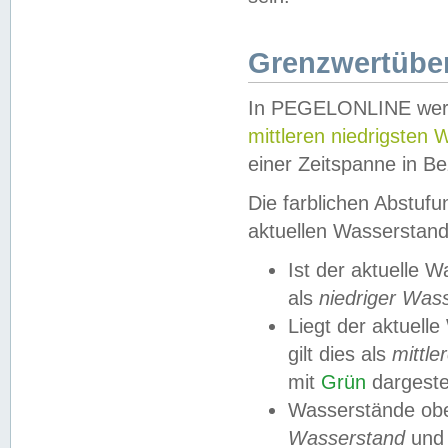
Grenzwertüber
In PEGELONLINE werde
mittleren niedrigsten
einer Zeitspanne in Be
Die farblichen Abstuf
aktuellen Wasserstand
Ist der aktuelle 
als
niedriger Was
Liegt der aktue
gilt dies als
mittle
mit
Grün
dargestel
Wasserstände obe
Wasserstand
und