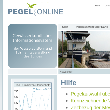
Hilfe
Link
Start
Pegelauswahl über Karte
Newsletter
Hilfe
Elbe - Cuxhaven Steubenhöft
Pegelauswahl übe
Kennzeichnende 
Zeitbezug der Me