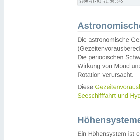
2000-01-01 01:30;645
Astronomische
Die astronomische Gez
(Gezeitenvorausberec
Die periodischen Schw
Wirkung von Mond und
Rotation verursacht.
Diese
Gezeitenvorau
Seeschifffahrt und Hy
Höhensystem
Ein Höhensystem ist e