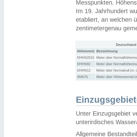
Messpunkten. Höhensy
Im 19. Jahrhundert wu
etabliert, an welchen 
zentimetergenau gem
Deutschland
Höhennetz
Bezeichnung
DHHN2016
Meter über Normalhöhennul
DHHN92
Meter über Normalhöhennul
DHHN12
Meter über Normalnull (m. 
SNN76
Meter über Höhennormal (m
Einzugsgebiet
Unter Einzugsgebiet v
unterirdisches Wasser
Allgemeine Bestandtei