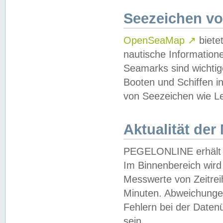
Seezeichen v
OpenSeaMap
↗
biete
nautische Information
Seamarks sind wichtig
Booten und Schiffen i
von Seezeichen wie Le
Aktualität der
PEGELONLINE erhält u
Im Binnenbereich wird 
Messwerte von Zeitreih
Minuten. Abweichungen
Fehlern bei der Daten
sein.