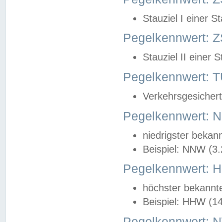
Stauziel I einer S
Pegelkennwert: Z
Stauziel II einer 
Pegelkennwert:
Verkehrsgesichert
Pegelkennwert:
niedrigster bekan
Beispiel: NNW (3
Pegelkennwert:
höchster bekannt
Beispiel: HHW (1
Pegelkennwert: 