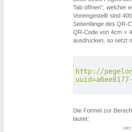
Tab öffnen", welcher 
Voreingestellt sind 4
Seitenlänge des QR-C
QR-Code von 4cm × 4c
ausdrucken, so setzt 
http://pegelo
uuid=a6ee8177
Die Formel zur Berech
lautet:
			(DPI × Druckkantenlänge in cm) ÷ 2,54 = Kantenlänge in Pixel
