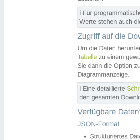
ℹ️ Für programmatisch
Werte stehen auch d
Zugriff auf die D
Um die Daten herunter
Tabelle
zu einem gewün
Sie dann die Option z
Diagrammanzeige.
ℹ️ Eine detaillierte
Schr
den gesamten Downlo
Verfügbare Daten
JSON-Format
Strukturiertes Da