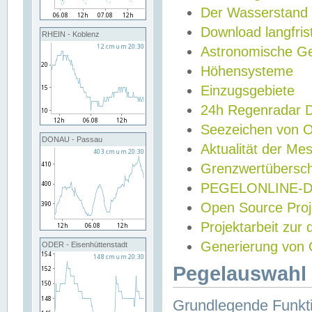
Der Wasserstand
Download langfris
RHEIN - Koblenz
Astronomische Gez
Höhensysteme
Einzugsgebiete
24h Regenradar
Seezeichen von 
DONAU - Passau
Aktualität der Me
Grenzwertübersch
PEGELONLINE-Di
Open Source Projek
Projektarbeit zur
Generierung von 
ODER - Eisenhüttenstadt
Pegelauswahl 
Grundlegende Funkti