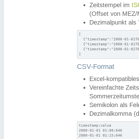
Zeitstempel im
IS
(Offset von MEZ
Dezimalpunkt als
[

  {"timestamp":"2000-01-01T0
  {"timestamp":"2000-01-01T0
  {"timestamp":"2000-01-01T0
]
CSV-Format
Excel-kompatibles
Vereinfachte Zeit
Sommerzeitumstel
Semikolon als Fel
Dezimalkomma (de
timestamp;value

2000-01-01 01:00;646

2000-01-01 01:15;646
