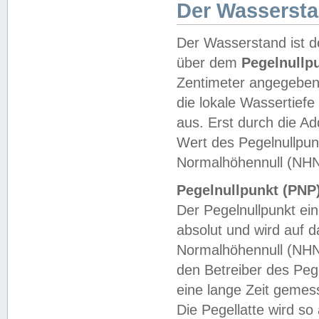
Der Wasserst
Der Wasserstand ist d
über dem
Pegelnullp
Zentimeter angegeben
die lokale Wassertie
aus. Erst durch die A
Wert des Pegelnullpun
Normalhöhennull (NHN
Pegelnullpunkt (PNP)
Der Pegelnullpunkt ei
absolut und wird auf
Normalhöhennull (NHN
den Betreiber des Pege
eine lange Zeit geme
Die Pegellatte wird s