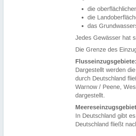
die oberflächlich
die Landoberfläc
das Grundwasser
Jedes Gewässer hat se
Die Grenze des Einzug
Flusseinzugsgebiete
Dargestellt werden die
durch Deutschland fli
Warnow / Peene, Weser
dargestellt.
Meereseinzugsgebiet
In Deutschland gibt 
Deutschland fließt n