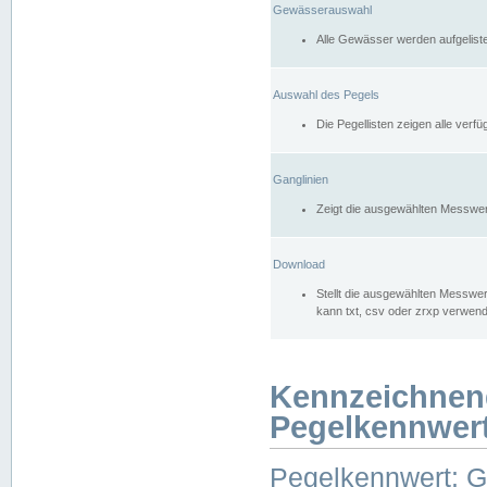
Gewässerauswahl
Alle Gewässer werden aufgelist
Auswahl des Pegels
Die Pegellisten zeigen alle ver
Ganglinien
Zeigt die ausgewählten Messwer
Download
Stellt die ausgewählten Messwer
kann txt, csv oder zrxp verwen
Kennzeichnen
Pegelkennwer
Pegelkennwert: 