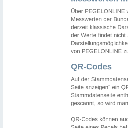
Über PEGELONLINE wer
Messwerten der Bundes
derzeit klassische Da
der Werte findet nicht 
Darstellungsmöglichkei
von PEGELONLINE zu 
QR-Codes
Auf der Stammdatensei
Seite anzeigen" ein Q
Stammdatenseite enthä
gescannt, so wird man
QR-Codes können auc
Seite eines Pegels be