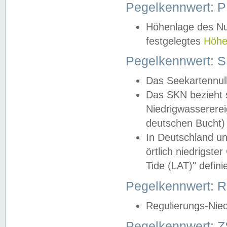
Pegelkennwert: 
Höhenlage des Nul
festgelegtes
Höhe
Pegelkennwert: 
Das Seekartennull
Das SKN bezieht s
Niedrigwassererei
deutschen Bucht) 
In Deutschland un
örtlich niedrigst
Tide (LAT)" definie
Pegelkennwert:
Regulierungs-Nie
Pegelkennwert: Z