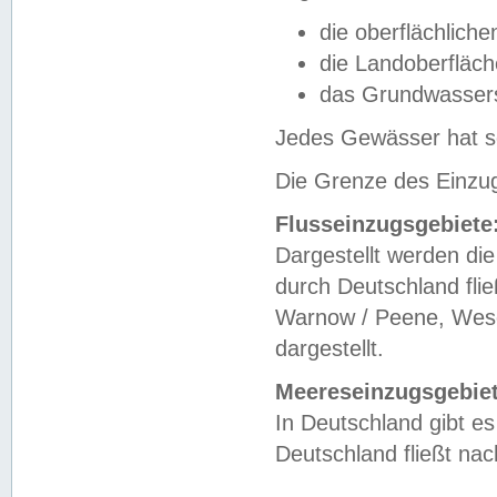
die oberflächlich
die Landoberfläc
das Grundwasser
Jedes Gewässer hat se
Die Grenze des Einzug
Flusseinzugsgebiete
Dargestellt werden die
durch Deutschland fli
Warnow / Peene, Weser
dargestellt.
Meereseinzugsgebiet
In Deutschland gibt 
Deutschland fließt n