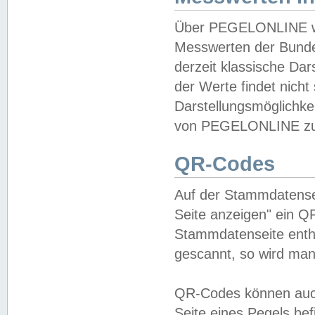
Über PEGELONLINE wer
Messwerten der Bundes
derzeit klassische Da
der Werte findet nicht 
Darstellungsmöglichkei
von PEGELONLINE zu 
QR-Codes
Auf der Stammdatensei
Seite anzeigen" ein Q
Stammdatenseite enthä
gescannt, so wird man
QR-Codes können auc
Seite eines Pegels be