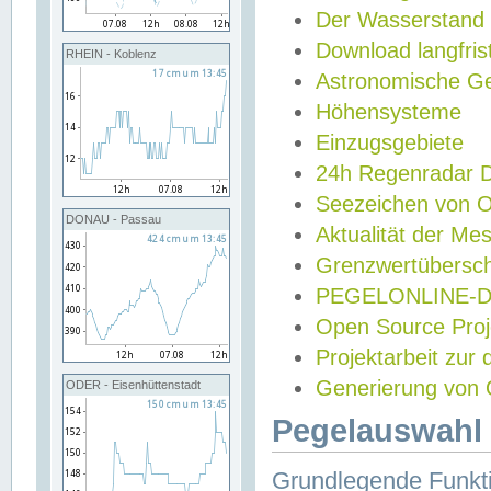
Der Wasserstand
Download langfris
RHEIN - Koblenz
Astronomische Gez
Höhensysteme
Einzugsgebiete
24h Regenradar
Seezeichen von 
DONAU - Passau
Aktualität der Me
Grenzwertübersch
PEGELONLINE-Di
Open Source Projek
Projektarbeit zur
Generierung von 
ODER - Eisenhüttenstadt
Pegelauswahl 
Grundlegende Funkti