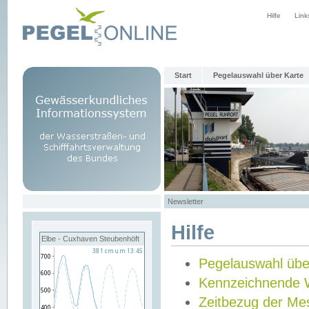
Hilfe
Link
Start
Pegelauswahl über Karte
Newsletter
Hilfe
Elbe - Cuxhaven Steubenhöft
Pegelauswahl übe
Kennzeichnende 
Zeitbezug der Me