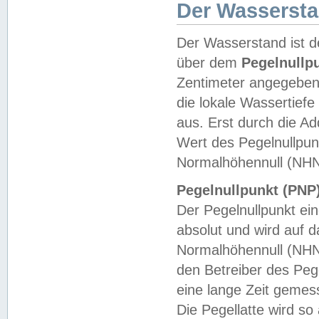
Der Wasserst
Der Wasserstand ist d
über dem
Pegelnullp
Zentimeter angegeben
die lokale Wassertie
aus. Erst durch die A
Wert des Pegelnullpun
Normalhöhennull (NHN
Pegelnullpunkt (PNP)
Der Pegelnullpunkt ei
absolut und wird auf
Normalhöhennull (NHN
den Betreiber des Pege
eine lange Zeit geme
Die Pegellatte wird s