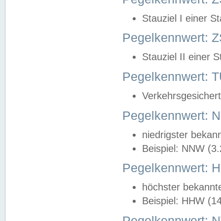
Stauziel I einer S
Pegelkennwert: Z
Stauziel II einer 
Pegelkennwert:
Verkehrsgesichert
Pegelkennwert:
niedrigster bekan
Beispiel: NNW (3
Pegelkennwert:
höchster bekannt
Beispiel: HHW (1
Pegelkennwert: 