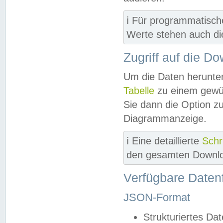
ℹ️ Für programmatisch
Werte stehen auch d
Zugriff auf die D
Um die Daten herunter
Tabelle
zu einem gewün
Sie dann die Option z
Diagrammanzeige.
ℹ️ Eine detaillierte
Schr
den gesamten Downlo
Verfügbare Daten
JSON-Format
Strukturiertes Da