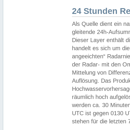
24 Stunden R
Als Quelle dient ein n
gleitende 24h-Aufsum
Dieser Layer enthält
handelt es sich um di
angeeichten“ Radarnie
der Radar- mit den O
Mittelung von Differe
Auflösung. Das Produk
Hochwasservorhersagez
räumlich hoch aufgelö
werden ca. 30 Minuten
UTC ist gegen 0130 UTC
stehen für die letzten