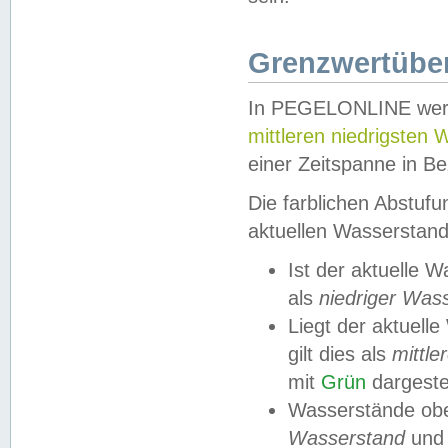
Grenzwertüber
In PEGELONLINE werde
mittleren niedrigsten
einer Zeitspanne in Be
Die farblichen Abstuf
aktuellen Wasserstand
Ist der aktuelle 
als
niedriger Was
Liegt der aktue
gilt dies als
mittle
mit
Grün
dargestel
Wasserstände obe
Wasserstand
und