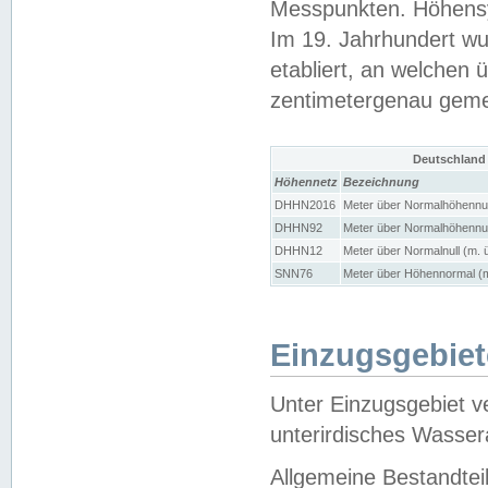
Messpunkten. Höhensy
Im 19. Jahrhundert wu
etabliert, an welchen 
zentimetergenau gem
Deutschland
Höhennetz
Bezeichnung
DHHN2016
Meter über Normalhöhennul
DHHN92
Meter über Normalhöhennul
DHHN12
Meter über Normalnull (m. 
SNN76
Meter über Höhennormal (m
Einzugsgebiet
Unter Einzugsgebiet v
unterirdisches Wasser
Allgemeine Bestandtei