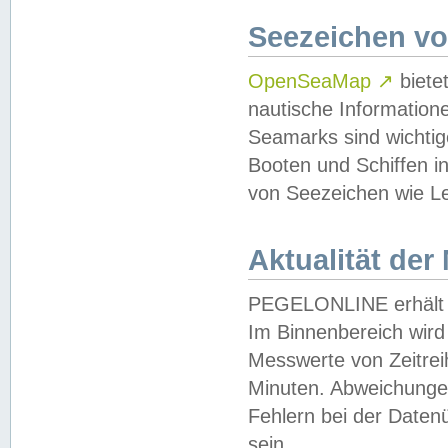
Seezeichen v
OpenSeaMap
↗
biete
nautische Information
Seamarks sind wichtig
Booten und Schiffen i
von Seezeichen wie Le
Aktualität der
PEGELONLINE erhält u
Im Binnenbereich wird 
Messwerte von Zeitreih
Minuten. Abweichungen
Fehlern bei der Daten
sein.