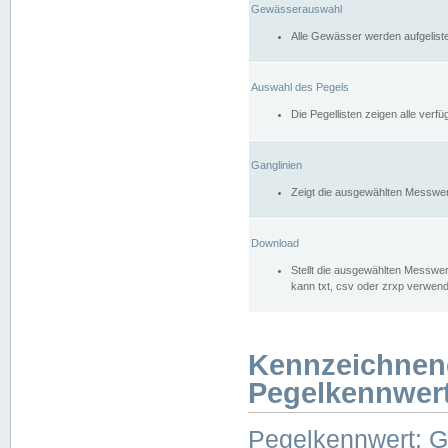
Gewässerauswahl
Alle Gewässer werden aufgelist
Auswahl des Pegels
Die Pegellisten zeigen alle ver
Ganglinien
Zeigt die ausgewählten Messwer
Download
Stellt die ausgewählten Messwer
kann txt, csv oder zrxp verwen
Kennzeichnen
Pegelkennwer
Pegelkennwert: 