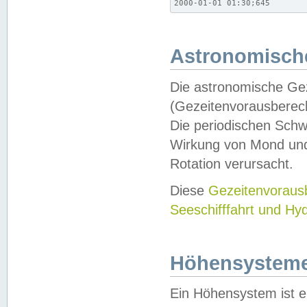
2000-01-01 01:30;645
Astronomische
Die astronomische Gez
(Gezeitenvorausberec
Die periodischen Schw
Wirkung von Mond und
Rotation verursacht.
Diese
Gezeitenvorau
Seeschifffahrt und Hy
Höhensystem
Ein Höhensystem ist e