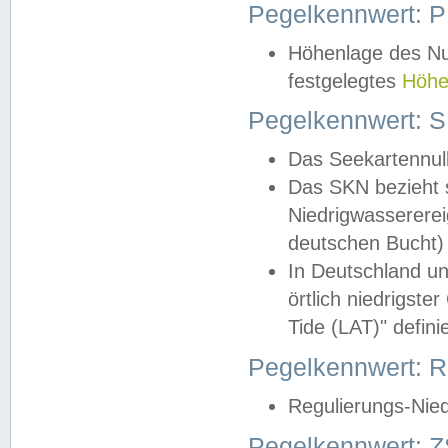
Pegelkennwert: 
Höhenlage des Nul
festgelegtes
Höhe
Pegelkennwert: 
Das Seekartennull
Das SKN bezieht s
Niedrigwassererei
deutschen Bucht) 
In Deutschland un
örtlich niedrigst
Tide (LAT)" definie
Pegelkennwert:
Regulierungs-Nie
Pegelkennwert: Z