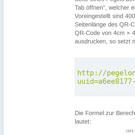
Tab öffnen", welcher 
Voreingestellt sind 4
Seitenlänge des QR-C
QR-Code von 4cm × 4c
ausdrucken, so setzt 
http://pegelo
uuid=a6ee8177
Die Formel zur Berech
lautet:
			(DPI × Druckkantenlänge in cm) ÷ 2,54 = Kantenlänge in Pixel
