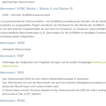
gleichwertiger Wasserstand
lkennwert: HSW, Marke I, Marke II und Marke III
HSW – höchster Schifffahrtswasserstand
in Zusammenarbeit der Wasserstraßen- und Schifffahrtsverwaltung des Bundes mit den Bund
standes an ausgewählten Pegeln und dienen als Richtwerte für den Betrieb der Schifffahrt. 
n von den örtlichen Gegebenheiten ab und sind von Gewässer zu Gewässer unterschiedlich
 unterschiedliche Beschränkungen (z.B. Sperrungen) für die Schifffahrt im jeweiligen Gewäss
schreitung wieder aufgehoben.
lkennwert: NSW
niedrigster Wasserstand
lkennwert: PNP
Höhenlage des Nullpunktes der Pegellatte bezogen auf ein amtlich festgelegtes
Höhensys
Wasserstand
.
lkennwert: SKN
Das Seekartennull (SKN) ist eine örtliche Mindesttiefenangabe in Seekarten.
Das SKN bezieht sich auf die Wassertiefe, die auch bei extemen Niedrigwasserereignissen
deutschen Bucht) kaum noch unterschritten wird.
In Deutschland und den Nordsee-Staaten ist das Seekartennull seit 2005 als örtlich nie
Astronomical Tide (LAT)" definiert.
lkennwert: RNW