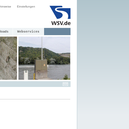
hinweise
Einstellungen
loads
Webservices