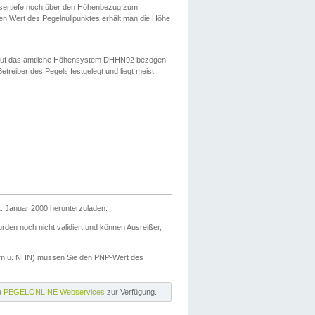
ssertiefe noch über den Höhenbezug zum
en Wert des Pegelnullpunktes erhält man die Höhe
d auf das amtliche Höhensystem DHHN92 bezogen
reiber des Pegels festgelegt und liegt meist
. Januar 2000 herunterzuladen.
den noch nicht validiert und können Ausreißer,
(m ü. NHN) müssen Sie den PNP-Wert des
ie
PEGELONLINE Webservices
zur Verfügung.