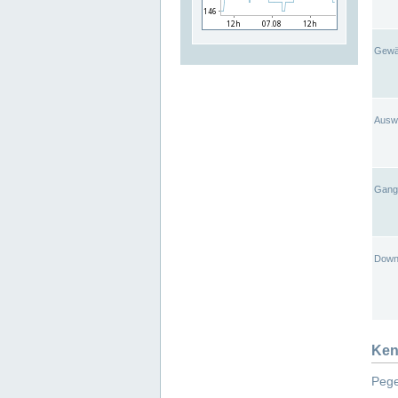
Gewä
Ausw
Gangl
Down
Ken
Pege