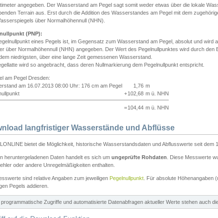
ntimeter angegeben. Der Wasserstand am Pegel sagt somit weder etwas über die lokale Wa
enden Terrain aus. Erst durch die Addition des Wasserstandes am Pegel mit dem zugehörig
asserspiegels über Normalhöhennull (NHN).
nullpunkt (PNP):
egelnullpunkt eines Pegels ist, im Gegensatz zum Wasserstand am Pegel, absolut und wir
ter über Normalhöhennull (NHN) angegeben. Der Wert des Pegelnullpunktes wird durch den Bet
 dem niedrigsten, über eine lange Zeit gemessenen Wasserstand.
gellatte wird so angebracht, dass deren Nullmarkierung dem Pegelnullpunkt entspricht.
iel am Pegel Dresden:
rstand am 16.07.2013 08:00 Uhr: 176 cm am Pegel
1,76
m
ullpunkt
+
102,68
m ü. NHN
=
104,44
m ü. NHN
nload langfristiger Wasserstände und Abflüsse
ONLINE bietet die Möglichkeit, historische Wasserstandsdaten und Abflusswerte seit dem 1
en heruntergeladenen Daten handelt es sich um
ungeprüfte Rohdaten
. Diese Messwerte wur
ehler oder andere Unregelmäßigkeiten enthalten.
esswerte sind relative Angaben zum jeweiligen
Pegelnullpunkt
. Für absolute Höhenangaben 
igen Pegels addieren.
ür programmatische Zugriffe und automatisierte Datenabfragen aktueller Werte stehen auch d