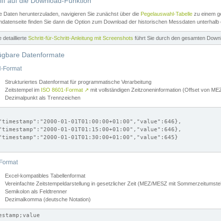
iff auf die Download-Funktion
e Daten herunterzuladen, navigieren Sie zunächst über die
Pegelauswahl-Tabelle
zu einem ge
datenseite finden Sie dann die Option zum Download der historischen Messdaten unterhalb
ne detaillierte
Schritt-für-Schritt-Anleitung mit Screenshots
führt Sie durch den gesamten Down
ügbare Datenformate
-Format
Strukturiertes Datenformat für programmatische Verarbeitung
Zeitstempel im
ISO 8601-Format
↗
mit vollständigen Zeitzoneninformation (Offset von 
Dezimalpunkt als Trennzeichen
"timestamp":"2000-01-01T01:00:00+01:00","value":646},

"timestamp":"2000-01-01T01:15:00+01:00","value":646},

"timestamp":"2000-01-01T01:30:00+01:00","value":645}

Format
Excel-kompatibles Tabellenformat
Vereinfachte Zeitstempeldarstellung in gesetzlicher Zeit (MEZ/MESZ mit Sommerzeitumstel
Semikolon als Feldtrenner
Dezimalkomma (deutsche Notation)
estamp;value
