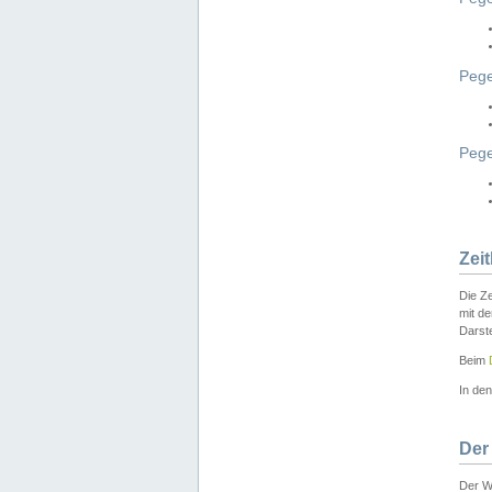
Pege
Peg
Zei
Die Ze
mit d
Darst
Beim
In de
Der
Der W