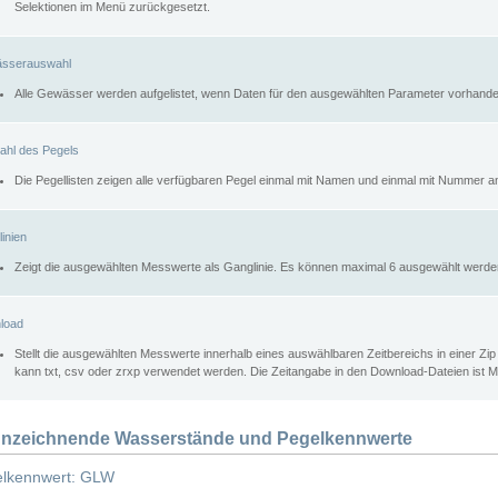
Selektionen im Menü zurückgesetzt.
sserauswahl
Alle Gewässer werden aufgelistet, wenn Daten für den ausgewählten Parameter vorhande
ahl des Pegels
Die Pegellisten zeigen alle verfügbaren Pegel einmal mit Namen und einmal mit Nummer a
inien
Zeigt die ausgewählten Messwerte als Ganglinie. Es können maximal 6 ausgewählt werde
load
Stellt die ausgewählten Messwerte innerhalb eines auswählbaren Zeitbereichs in einer Zi
kann txt, csv oder zrxp verwendet werden. Die Zeitangabe in den Download-Dateien ist 
nzeichnende Wasserstände und Pegelkennwerte
lkennwert: GLW