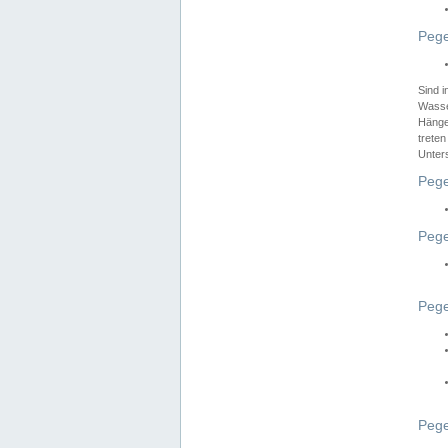
Pege
Sind 
Wasser
Hänge
treten
Unter
Pege
Pege
Pege
Pege