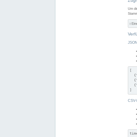
Zugr
Um di
Stamm
ℹ️ Ei
Verf
JSON
[

  {
  {
  {
]
CSV-
tim