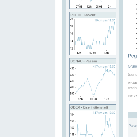
RHEIN - Koblenz
Peg
DONAU - Passau
Grund
über 
Ist Ja
ersche
Die Ze
ODER - Eisenhüttenstadt
Para