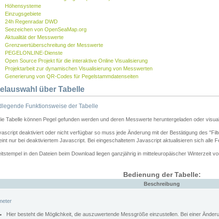
Höhensysteme
Einzugsgebiete
24h Regenradar DWD
Seezeichen von OpenSeaMap.org
Aktualität der Messwerte
Grenzwertüberschreitung der Messwerte
PEGELONLINE-Dienste
Open Source Projekt für die interaktive Online Visualisierung
Projektarbeit zur dynamischen Visualisierung von Messwerten
Generierung von QR-Codes für Pegelstammdatenseiten
elauswahl über Tabelle
legende Funktionsweise der Tabelle
die Tabelle können Pegel gefunden werden und deren Messwerte heruntergeladen oder visuali
vascript deaktiviert oder nicht verfügbar so muss jede Änderung mit der Bestätigung des "Filt
int nur bei deaktiviertem Javascript. Bei eingeschaltetem Javascript aktualisieren sich alle 
itstempel in den Dateien beim Download liegen ganzjährig in mitteleuropäischer Winterzeit vo
Bedienung der Tabelle:
Beschreibung
meter
Hier besteht die Möglichkeit, die auszuwertende Messgröße einzustellen. Bei einer Ände