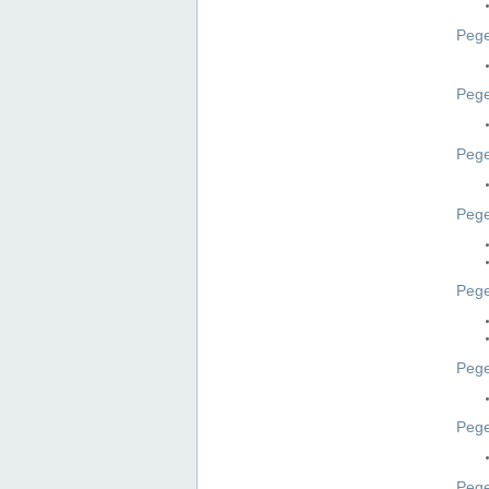
Pege
Pege
Peg
Pege
Pege
Pege
Pege
Peg