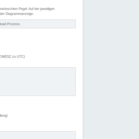
wünschten Pegel. Auf der jeweiligen
 der Diagrammanzeige.
load-Prozess.
MEZ/MESZ zu UTC)
lung)