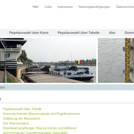
Hilfe
Links
Impressum
Nutzungsbedingungen
Datenschutz
Pegelauswahl über Karte
Pegelauswahl über Tabelle
Abo
Down
tter
e
Pegelauswahl über Tabelle
Kennzeichnende Wasserstände und Pegelkennwerte
Zeitbezug der Messwerte
Der Wasserstand
Download langfristiger Wasserstände und Abflüsse
Astronomische Gezeitenganglinie (Astrotide)