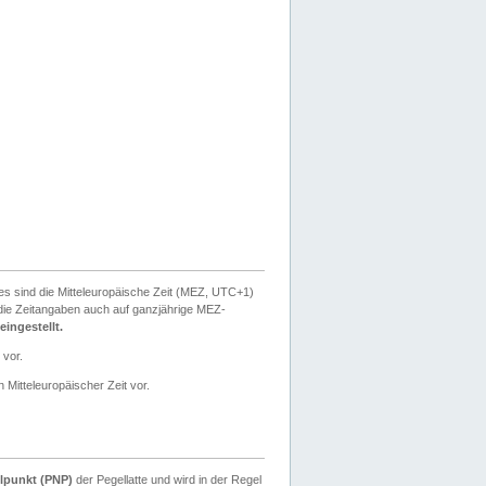
ies sind die Mitteleuropäische Zeit (MEZ, UTC+1)
ie Zeitangaben auch auf ganzjährige MEZ-
ingestellt.
 vor.
 Mitteleuropäischer Zeit vor.
lpunkt (PNP)
der Pegellatte und wird in der Regel