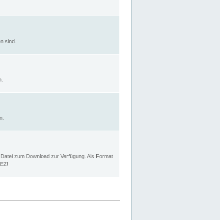
n sind.
n.
n.
p Datei zum Download zur Verfügung. Als Format
MEZ!