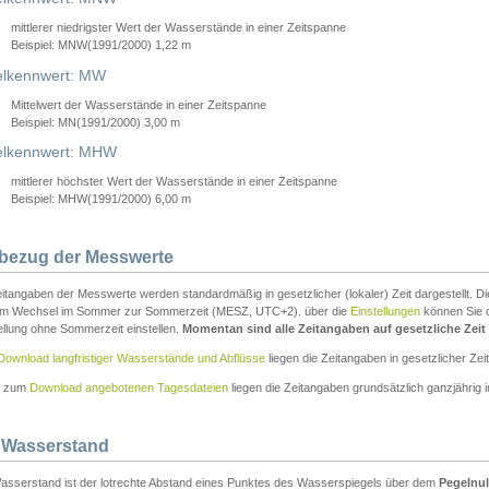
mittlerer niedrigster Wert der Wasserstände in einer Zeitspanne
Beispiel: MNW(1991/2000) 1,22 m
lkennwert: MW
Mittelwert der Wasserstände in einer Zeitspanne
Beispiel: MN(1991/2000) 3,00 m
elkennwert: MHW
mittlerer höchster Wert der Wasserstände in einer Zeitspanne
Beispiel: MHW(1991/2000) 6,00 m
tbezug der Messwerte
itangaben der Messwerte werden standardmäßig in gesetzlicher (lokaler) Zeit dargestellt. D
em Wechsel im Sommer zur Sommerzeit (MESZ, UTC+2). über die
Einstellungen
können Sie d
ellung ohne Sommerzeit einstellen.
Momentan sind alle Zeitangaben auf gesetzliche Zeit e
Download langfristiger Wasserstände und Abflüsse
liegen die Zeitangaben in gesetzlicher Zeit
n zum
Download angebotenen Tagesdateien
liegen die Zeitangaben grundsätzlich ganzjährig in
 Wasserstand
asserstand ist der lotrechte Abstand eines Punktes des Wasserspiegels über dem
Pegelnul