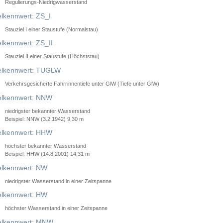
Regulierungs-Niedrigwasserstand
lkennwert: ZS_I
Stauziel I einer Staustufe (Normalstau)
lkennwert: ZS_II
Stauziel II einer Staustufe (Höchststau)
elkennwert: TUGLW
Verkehrsgesicherte Fahrrinnentiefe unter GlW (Tiefe unter GlW)
lkennwert: NNW
niedrigster bekannter Wasserstand
Beispiel: NNW (3.2.1942) 9,30 m
lkennwert: HHW
höchster bekannter Wasserstand
Beispiel: HHW (14.8.2001) 14,31 m
lkennwert: NW
niedrigster Wasserstand in einer Zeitspanne
lkennwert: HW
höchster Wasserstand in einer Zeitspanne
elkennwert: MNW