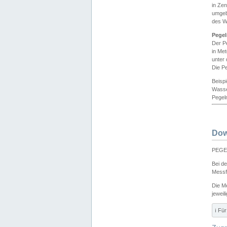
in Ze
umgeb
des W
Pegel
Der P
in Me
unter
Die Pe
Beisp
Wasse
Pegeln
Dow
PEGEL
Bei d
Messf
Die M
jeweil
ℹ️ F