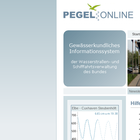
Start
Newsle
Hilf
Elbe - Cuxhaven Steubenhöft