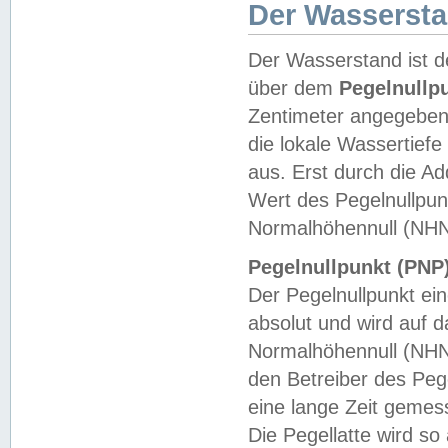
Der Wasserst
Der Wasserstand ist d
über dem
Pegelnullp
Zentimeter angegeben
die lokale Wassertie
aus. Erst durch die A
Wert des Pegelnullpun
Normalhöhennull (NHN
Pegelnullpunkt (PNP)
Der Pegelnullpunkt ei
absolut und wird auf
Normalhöhennull (NHN
den Betreiber des Pege
eine lange Zeit geme
Die Pegellatte wird s