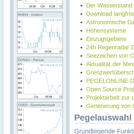
Der Wasserstand
Download langfris
RHEIN - Koblenz
Astronomische Gez
Höhensysteme
Einzugsgebiete
24h Regenradar
Seezeichen von 
DONAU - Passau
Aktualität der Me
Grenzwertübersch
PEGELONLINE-Di
Open Source Projek
Projektarbeit zur
Generierung von 
ODER - Eisenhüttenstadt
Pegelauswahl 
Grundlegende Funkti