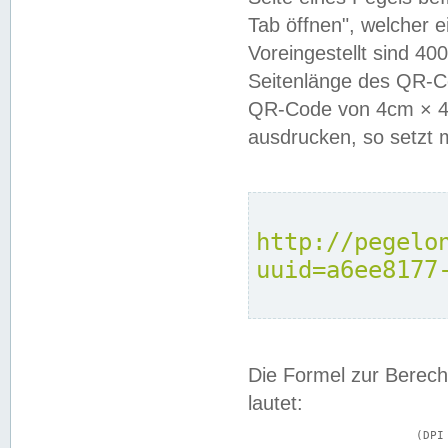
Tab öffnen", welcher 
Voreingestellt sind 4
Seitenlänge des QR-C
QR-Code von 4cm × 4c
ausdrucken, so setzt 
http://pegelo
uuid=a6ee8177
Die Formel zur Berech
lautet:
			(DPI × Druckkantenlänge in cm) ÷ 2,54 = Kantenlänge in Pixel
