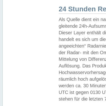
24 Stunden R
Als Quelle dient ein n
gleitende 24h-Aufsum
Dieser Layer enthält
handelt es sich um di
angeeichten“ Radarnie
der Radar- mit den O
Mittelung von Differe
Auflösung. Das Produk
Hochwasservorhersagez
räumlich hoch aufgelö
werden ca. 30 Minuten
UTC ist gegen 0130 UTC
stehen für die letzten