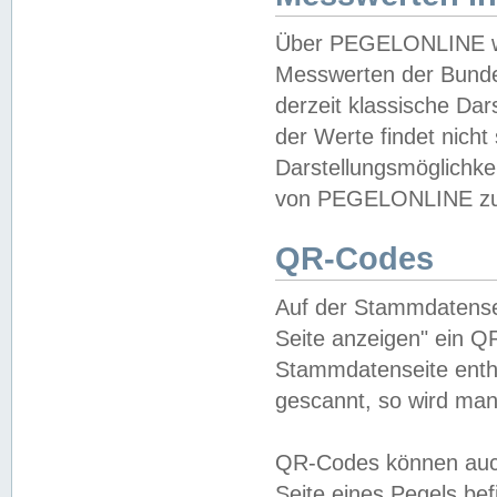
Über PEGELONLINE wer
Messwerten der Bundes
derzeit klassische Da
der Werte findet nicht 
Darstellungsmöglichkei
von PEGELONLINE zu 
QR-Codes
Auf der Stammdatensei
Seite anzeigen" ein Q
Stammdatenseite enthä
gescannt, so wird man
QR-Codes können auc
Seite eines Pegels be