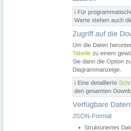
ℹ️ Für programmatisch
Werte stehen auch d
Zugriff auf die D
Um die Daten herunter
Tabelle
zu einem gewün
Sie dann die Option z
Diagrammanzeige.
ℹ️ Eine detaillierte
Schr
den gesamten Downlo
Verfügbare Daten
JSON-Format
Strukturiertes Da