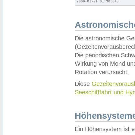
2000-01-01 01:30;645
Astronomische
Die astronomische Gez
(Gezeitenvorausberec
Die periodischen Schw
Wirkung von Mond und
Rotation verursacht.
Diese
Gezeitenvorau
Seeschifffahrt und Hy
Höhensystem
Ein Höhensystem ist e