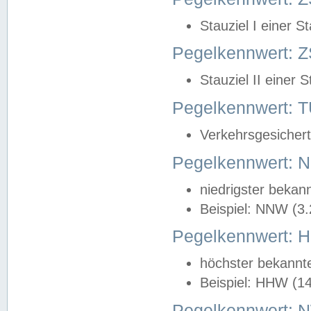
Stauziel I einer S
Pegelkennwert: Z
Stauziel II einer 
Pegelkennwert:
Verkehrsgesichert
Pegelkennwert:
niedrigster bekan
Beispiel: NNW (3
Pegelkennwert:
höchster bekannt
Beispiel: HHW (1
Pegelkennwert: 