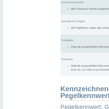
Gewässerauswahl
Alle Gewässer werden aufgelist
Auswahl des Pegels
Die Pegellisten zeigen alle ver
Ganglinien
Zeigt die ausgewählten Messwer
Download
Stellt die ausgewählten Messwer
kann txt, csv oder zrxp verwen
Kennzeichnen
Pegelkennwer
Pegelkennwert: 