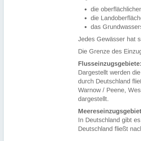
die oberflächlich
die Landoberfläc
das Grundwasser
Jedes Gewässer hat se
Die Grenze des Einzug
Flusseinzugsgebiete
Dargestellt werden die
durch Deutschland fli
Warnow / Peene, Weser
dargestellt.
Meereseinzugsgebiet
In Deutschland gibt 
Deutschland fließt n