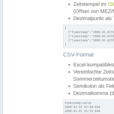
Zeitstempel im
IS
(Offset von MEZ
Dezimalpunkt als
[

  {"timestamp":"2000-01-01T0
  {"timestamp":"2000-01-01T0
  {"timestamp":"2000-01-01T0
]
CSV-Format
Excel-kompatibles
Vereinfachte Zeit
Sommerzeitumstel
Semikolon als Fel
Dezimalkomma (de
timestamp;value

2000-01-01 01:00;646

2000-01-01 01:15;646
