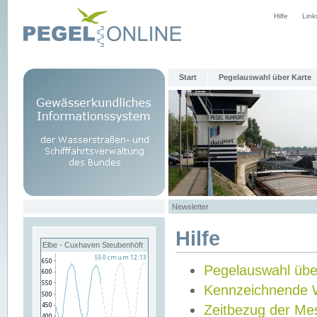
Hilfe
Link
Start
Pegelauswahl über Karte
Newsletter
Hilfe
Elbe - Cuxhaven Steubenhöft
Pegelauswahl übe
Kennzeichnende 
Zeitbezug der Me