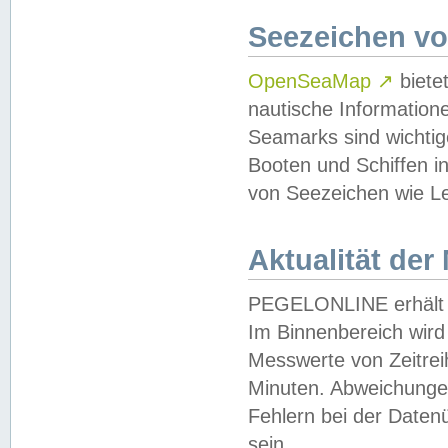
Seezeichen v
OpenSeaMap
↗
biete
nautische Information
Seamarks sind wichtig
Booten und Schiffen i
von Seezeichen wie Le
Aktualität der
PEGELONLINE erhält u
Im Binnenbereich wird 
Messwerte von Zeitreih
Minuten. Abweichungen
Fehlern bei der Daten
sein.