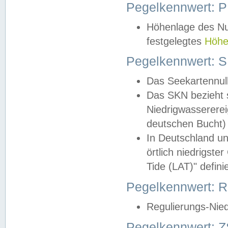
Pegelkennwert: 
Höhenlage des Nul
festgelegtes
Höhe
Pegelkennwert: 
Das Seekartennull
Das SKN bezieht s
Niedrigwassererei
deutschen Bucht) 
In Deutschland un
örtlich niedrigst
Tide (LAT)" definie
Pegelkennwert:
Regulierungs-Nie
Pegelkennwert: Z