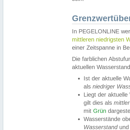
Grenzwertüber
In PEGELONLINE werde
mittleren niedrigsten
einer Zeitspanne in Be
Die farblichen Abstuf
aktuellen Wasserstand
Ist der aktuelle 
als
niedriger Was
Liegt der aktue
gilt dies als
mittle
mit
Grün
dargestel
Wasserstände obe
Wasserstand
und