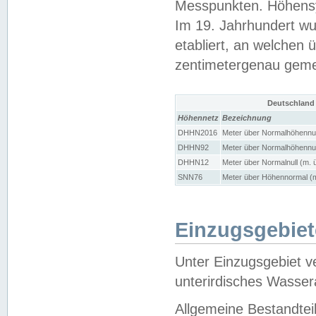
Messpunkten. Höhensy
Im 19. Jahrhundert wu
etabliert, an welchen 
zentimetergenau gem
Deutschland
Höhennetz
Bezeichnung
DHHN2016
Meter über Normalhöhennul
DHHN92
Meter über Normalhöhennul
DHHN12
Meter über Normalnull (m. 
SNN76
Meter über Höhennormal (m
Einzugsgebiet
Unter Einzugsgebiet v
unterirdisches Wasser
Allgemeine Bestandtei