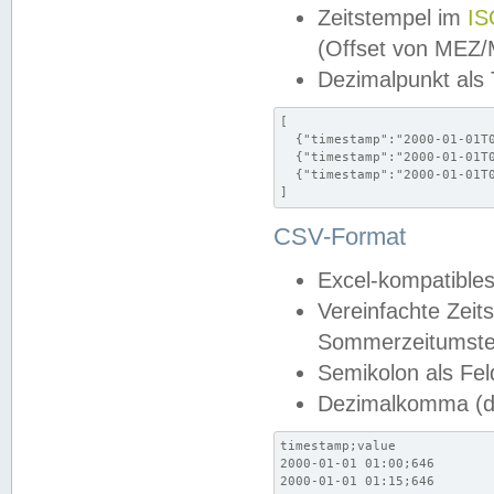
Zeitstempel im
IS
(Offset von MEZ
Dezimalpunkt als
[

  {"timestamp":"2000-01-01T0
  {"timestamp":"2000-01-01T0
  {"timestamp":"2000-01-01T0
]
CSV-Format
Excel-kompatibles
Vereinfachte Zeit
Sommerzeitumstel
Semikolon als Fel
Dezimalkomma (de
timestamp;value

2000-01-01 01:00;646

2000-01-01 01:15;646
