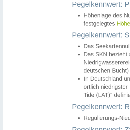
Pegelkennwert: 
Höhenlage des Nul
festgelegtes
Höhe
Pegelkennwert: 
Das Seekartennull
Das SKN bezieht s
Niedrigwassererei
deutschen Bucht) 
In Deutschland un
örtlich niedrigst
Tide (LAT)" definie
Pegelkennwert:
Regulierungs-Nie
Pegelkennwert: Z