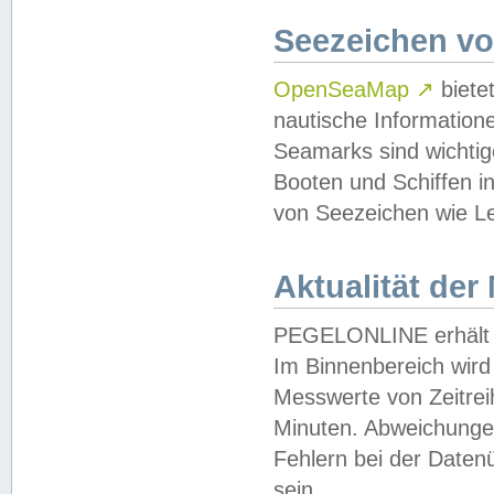
Seezeichen v
OpenSeaMap
↗
biete
nautische Information
Seamarks sind wichtig
Booten und Schiffen i
von Seezeichen wie Le
Aktualität der
PEGELONLINE erhält u
Im Binnenbereich wird 
Messwerte von Zeitreih
Minuten. Abweichungen
Fehlern bei der Daten
sein.