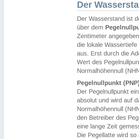
Der Wasserst
Der Wasserstand ist d
über dem
Pegelnullp
Zentimeter angegeben
die lokale Wassertie
aus. Erst durch die A
Wert des Pegelnullpun
Normalhöhennull (NHN
Pegelnullpunkt (PNP)
Der Pegelnullpunkt ei
absolut und wird auf
Normalhöhennull (NHN
den Betreiber des Pege
eine lange Zeit geme
Die Pegellatte wird s