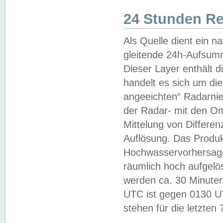
24 Stunden R
Als Quelle dient ein n
gleitende 24h-Aufsum
Dieser Layer enthält
handelt es sich um di
angeeichten“ Radarnie
der Radar- mit den O
Mittelung von Differe
Auflösung. Das Produk
Hochwasservorhersagez
räumlich hoch aufgelö
werden ca. 30 Minuten
UTC ist gegen 0130 UTC
stehen für die letzten