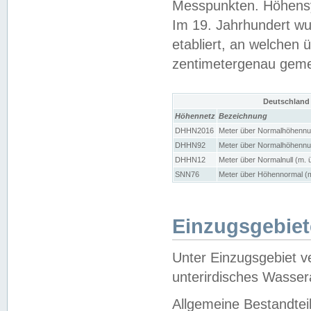
Messpunkten. Höhensy
Im 19. Jahrhundert wu
etabliert, an welchen 
zentimetergenau gem
Deutschland
Höhennetz
Bezeichnung
DHHN2016
Meter über Normalhöhennul
DHHN92
Meter über Normalhöhennul
DHHN12
Meter über Normalnull (m. 
SNN76
Meter über Höhennormal (m
Einzugsgebiet
Unter Einzugsgebiet v
unterirdisches Wasser
Allgemeine Bestandtei