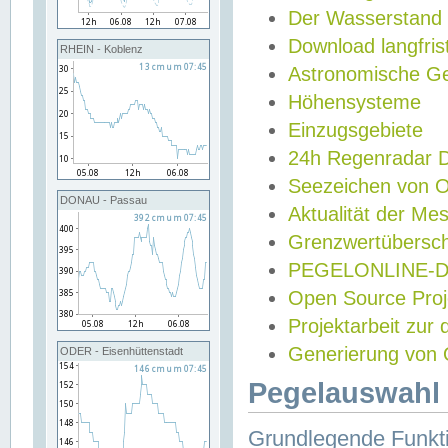
Der Wasserstand
Download langfris
RHEIN - Koblenz
Astronomische Gez
Höhensysteme
Einzugsgebiete
24h Regenradar
Seezeichen von 
DONAU - Passau
Aktualität der Me
Grenzwertübersch
PEGELONLINE-Di
Open Source Projek
Projektarbeit zur
Generierung von 
ODER - Eisenhüttenstadt
Pegelauswahl 
Grundlegende Funkti