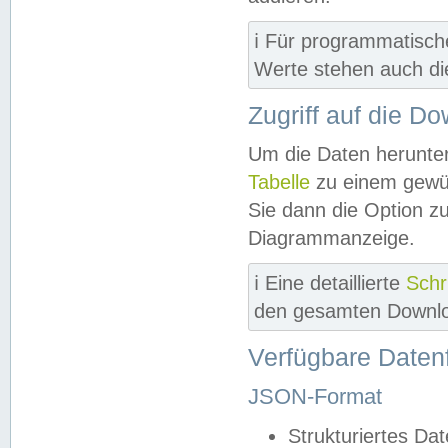
ℹ️ Für programmatisch
Werte stehen auch d
Zugriff auf die D
Um die Daten herunter
Tabelle
zu einem gewün
Sie dann die Option z
Diagrammanzeige.
ℹ️ Eine detaillierte
Schr
den gesamten Downlo
Verfügbare Daten
JSON-Format
Strukturiertes Da