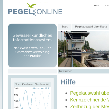
Hilfe
Link
Start
Pegelauswahl über Karte
Newsletter
Hilfe
Elbe - Cuxhaven Steubenhöft
Pegelauswahl übe
Kennzeichnende 
Zeitbezug der Me