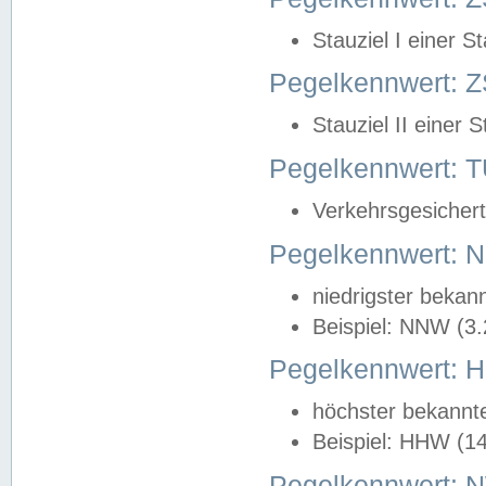
Stauziel I einer S
Pegelkennwert: Z
Stauziel II einer 
Pegelkennwert:
Verkehrsgesichert
Pegelkennwert:
niedrigster bekan
Beispiel: NNW (3
Pegelkennwert:
höchster bekannt
Beispiel: HHW (1
Pegelkennwert: 