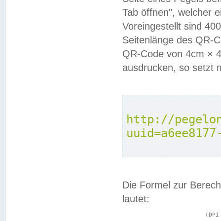
Tab öffnen", welcher 
Voreingestellt sind 4
Seitenlänge des QR-C
QR-Code von 4cm × 4c
ausdrucken, so setzt 
http://pegelo
uuid=a6ee8177
Die Formel zur Berech
lautet:
			(DPI × Druckkantenlänge in cm) ÷ 2,54 = Kantenlänge in Pixel
