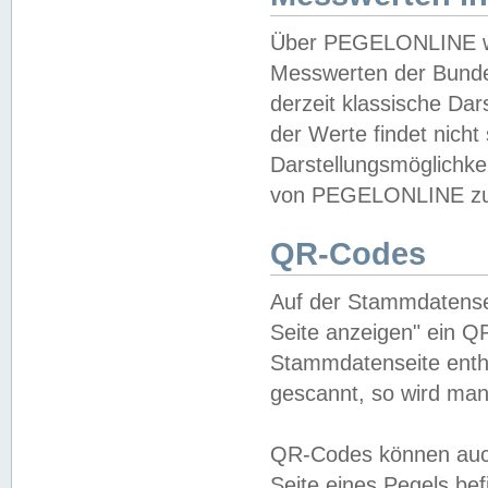
Über PEGELONLINE wer
Messwerten der Bundes
derzeit klassische Da
der Werte findet nicht 
Darstellungsmöglichkei
von PEGELONLINE zu 
QR-Codes
Auf der Stammdatensei
Seite anzeigen" ein Q
Stammdatenseite enthä
gescannt, so wird man
QR-Codes können auc
Seite eines Pegels be