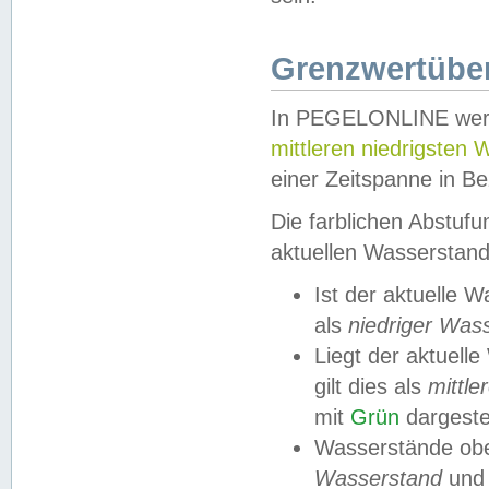
Grenzwertüber
In PEGELONLINE werde
mittleren niedrigsten
einer Zeitspanne in Be
Die farblichen Abstuf
aktuellen Wasserstand
Ist der aktuelle 
als
niedriger Was
Liegt der aktue
gilt dies als
mittle
mit
Grün
dargestel
Wasserstände obe
Wasserstand
und