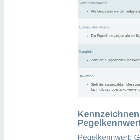
Gewässerauswahl
Alle Gewässer werden aufgelist
Auswahl des Pegels
Die Pegellisten zeigen alle ver
Ganglinien
Zeigt die ausgewählten Messwer
Download
Stellt die ausgewählten Messwer
kann txt, csv oder zrxp verwen
Kennzeichnen
Pegelkennwer
Pegelkennwert: 