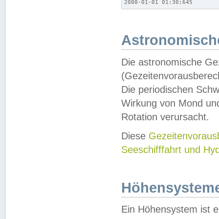
2000-01-01 01:30;645
Astronomische
Die astronomische Gez
(Gezeitenvorausberec
Die periodischen Schw
Wirkung von Mond und
Rotation verursacht.
Diese
Gezeitenvorau
Seeschifffahrt und Hy
Höhensystem
Ein Höhensystem ist e