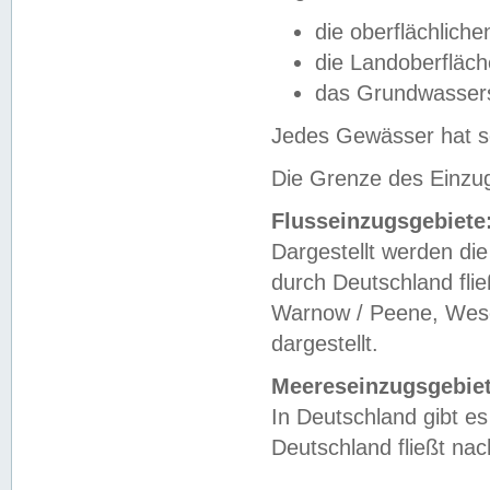
die oberflächlich
die Landoberfläc
das Grundwasser
Jedes Gewässer hat se
Die Grenze des Einzug
Flusseinzugsgebiete
Dargestellt werden die
durch Deutschland fli
Warnow / Peene, Weser
dargestellt.
Meereseinzugsgebiet
In Deutschland gibt 
Deutschland fließt n