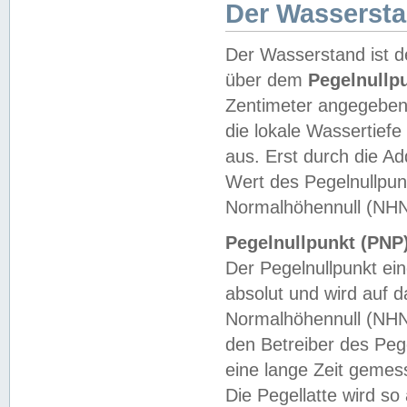
Der Wasserst
Der Wasserstand ist d
über dem
Pegelnullp
Zentimeter angegeben
die lokale Wassertie
aus. Erst durch die A
Wert des Pegelnullpun
Normalhöhennull (NHN
Pegelnullpunkt (PNP)
Der Pegelnullpunkt ei
absolut und wird auf
Normalhöhennull (NHN
den Betreiber des Pege
eine lange Zeit geme
Die Pegellatte wird s