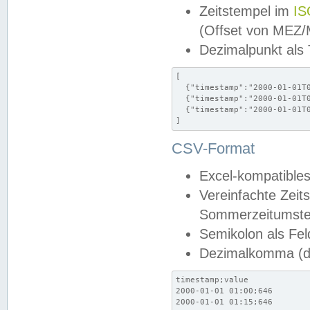
Zeitstempel im
IS
(Offset von MEZ
Dezimalpunkt als
[

  {"timestamp":"2000-01-01T0
  {"timestamp":"2000-01-01T0
  {"timestamp":"2000-01-01T0
]
CSV-Format
Excel-kompatibles
Vereinfachte Zeit
Sommerzeitumstel
Semikolon als Fel
Dezimalkomma (de
timestamp;value

2000-01-01 01:00;646

2000-01-01 01:15;646
