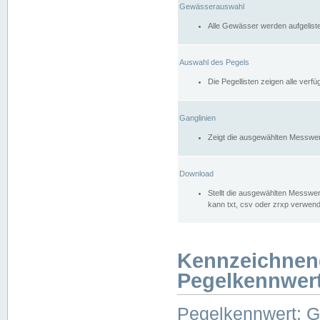
Gewässerauswahl
Alle Gewässer werden aufgelist
Auswahl des Pegels
Die Pegellisten zeigen alle ver
Ganglinien
Zeigt die ausgewählten Messwer
Download
Stellt die ausgewählten Messwer
kann txt, csv oder zrxp verwen
Kennzeichnen
Pegelkennwer
Pegelkennwert: 