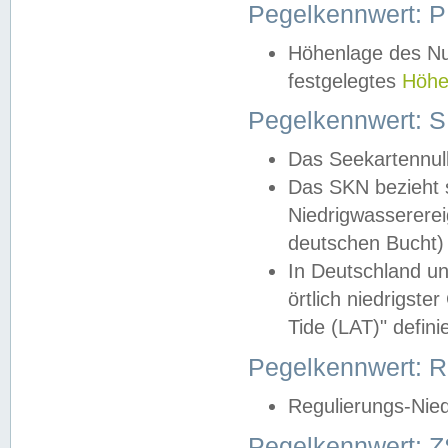
Pegelkennwert: 
Höhenlage des Nul
festgelegtes
Höhe
Pegelkennwert: 
Das Seekartennull
Das SKN bezieht s
Niedrigwassererei
deutschen Bucht) 
In Deutschland un
örtlich niedrigst
Tide (LAT)" definie
Pegelkennwert:
Regulierungs-Nie
Pegelkennwert: Z