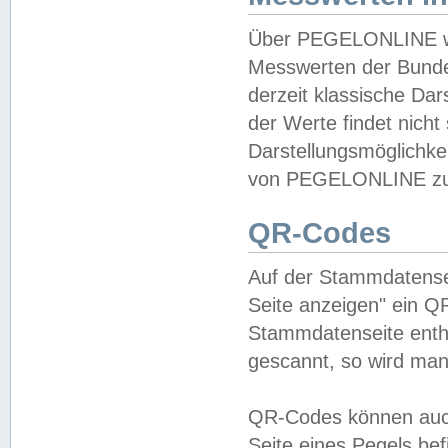
Über PEGELONLINE wer
Messwerten der Bundes
derzeit klassische Da
der Werte findet nicht 
Darstellungsmöglichkei
von PEGELONLINE zu 
QR-Codes
Auf der Stammdatensei
Seite anzeigen" ein Q
Stammdatenseite enthä
gescannt, so wird man
QR-Codes können auc
Seite eines Pegels be