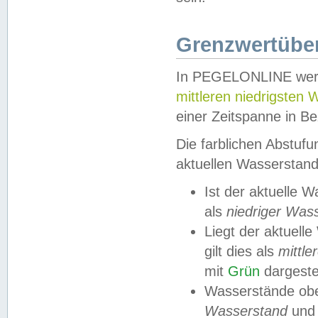
Grenzwertüber
In PEGELONLINE werde
mittleren niedrigsten
einer Zeitspanne in Be
Die farblichen Abstuf
aktuellen Wasserstand
Ist der aktuelle 
als
niedriger Was
Liegt der aktue
gilt dies als
mittle
mit
Grün
dargestel
Wasserstände obe
Wasserstand
und