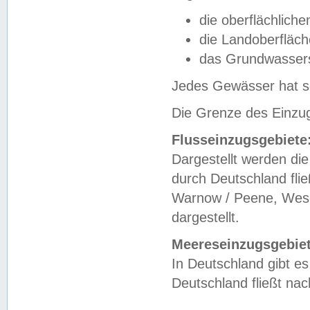
die oberflächlich
die Landoberfläc
das Grundwasser
Jedes Gewässer hat se
Die Grenze des Einzug
Flusseinzugsgebiete
Dargestellt werden die
durch Deutschland fli
Warnow / Peene, Weser
dargestellt.
Meereseinzugsgebiet
In Deutschland gibt 
Deutschland fließt n