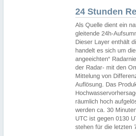
24 Stunden R
Als Quelle dient ein n
gleitende 24h-Aufsum
Dieser Layer enthält
handelt es sich um di
angeeichten“ Radarnie
der Radar- mit den O
Mittelung von Differe
Auflösung. Das Produk
Hochwasservorhersagez
räumlich hoch aufgelö
werden ca. 30 Minuten
UTC ist gegen 0130 UTC
stehen für die letzten