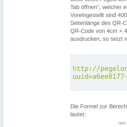
Tab öffnen", welcher 
Voreingestellt sind 4
Seitenlänge des QR-C
QR-Code von 4cm × 4c
ausdrucken, so setzt 
http://pegelo
uuid=a6ee8177
Die Formel zur Berech
lautet:
			(DPI × Druckkantenlänge in cm) ÷ 2,54 = Kantenlänge in Pixel
