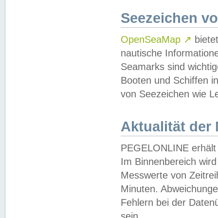
Seezeichen v
OpenSeaMap
↗
biete
nautische Information
Seamarks sind wichtig
Booten und Schiffen i
von Seezeichen wie Le
Aktualität der
PEGELONLINE erhält u
Im Binnenbereich wird 
Messwerte von Zeitreih
Minuten. Abweichungen
Fehlern bei der Daten
sein.