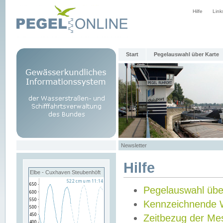
Hilfe
Link
Start
Pegelauswahl über Karte
Newsletter
Hilfe
Elbe - Cuxhaven Steubenhöft
Pegelauswahl übe
Kennzeichnende 
Zeitbezug der Me