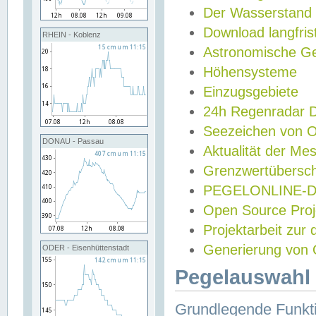
Der Wasserstand
Download langfris
RHEIN - Koblenz
Astronomische Gez
Höhensysteme
Einzugsgebiete
24h Regenradar
Seezeichen von 
DONAU - Passau
Aktualität der Me
Grenzwertübersch
PEGELONLINE-Di
Open Source Projek
Projektarbeit zur
Generierung von 
ODER - Eisenhüttenstadt
Pegelauswahl 
Grundlegende Funkti