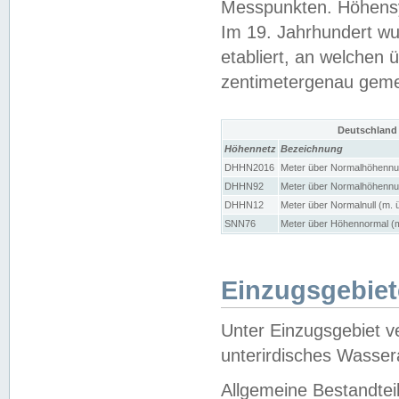
Messpunkten. Höhensy
Im 19. Jahrhundert wu
etabliert, an welchen 
zentimetergenau gem
Deutschland
Höhennetz
Bezeichnung
DHHN2016
Meter über Normalhöhennul
DHHN92
Meter über Normalhöhennul
DHHN12
Meter über Normalnull (m. 
SNN76
Meter über Höhennormal (m
Einzugsgebiet
Unter Einzugsgebiet v
unterirdisches Wasser
Allgemeine Bestandtei