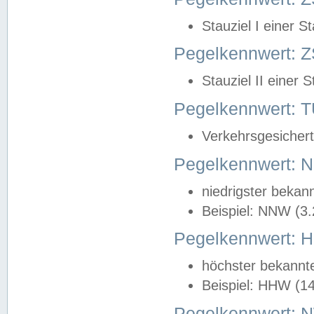
Stauziel I einer S
Pegelkennwert: Z
Stauziel II einer 
Pegelkennwert:
Verkehrsgesichert
Pegelkennwert:
niedrigster bekan
Beispiel: NNW (3
Pegelkennwert:
höchster bekannt
Beispiel: HHW (1
Pegelkennwert: 