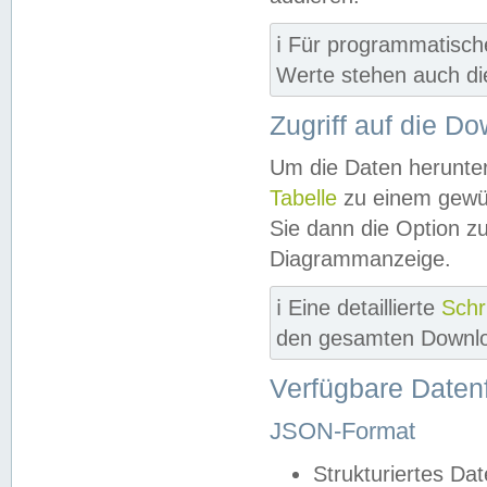
ℹ️ Für programmatisch
Werte stehen auch d
Zugriff auf die D
Um die Daten herunter
Tabelle
zu einem gewün
Sie dann die Option z
Diagrammanzeige.
ℹ️ Eine detaillierte
Schr
den gesamten Downlo
Verfügbare Daten
JSON-Format
Strukturiertes Da