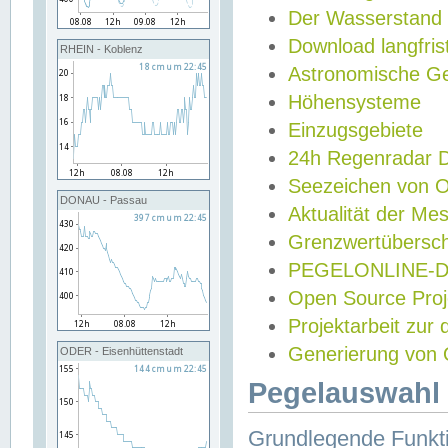
Der Wasserstand
Download langfris
RHEIN - Koblenz
Astronomische Gez
Höhensysteme
Einzugsgebiete
24h Regenradar
Seezeichen von 
DONAU - Passau
Aktualität der Me
Grenzwertübersch
PEGELONLINE-Di
Open Source Projek
Projektarbeit zur
Generierung von 
ODER - Eisenhüttenstadt
Pegelauswahl 
Grundlegende Funkti