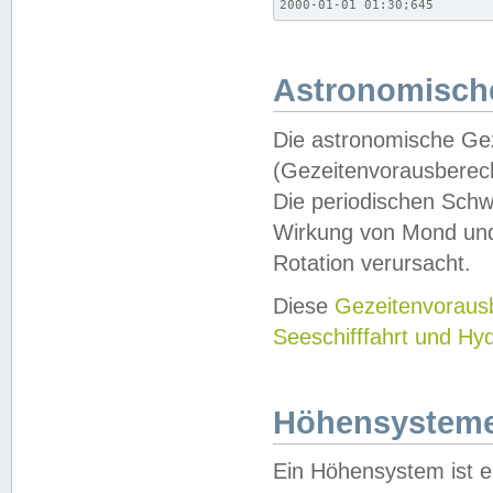
2000-01-01 01:30;645
Astronomische
Die astronomische Gez
(Gezeitenvorausberec
Die periodischen Schw
Wirkung von Mond und
Rotation verursacht.
Diese
Gezeitenvorau
Seeschifffahrt und Hy
Höhensystem
Ein Höhensystem ist e