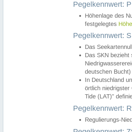
Pegelkennwert: 
Höhenlage des Nul
festgelegtes
Höhe
Pegelkennwert: 
Das Seekartennull
Das SKN bezieht s
Niedrigwassererei
deutschen Bucht) 
In Deutschland un
örtlich niedrigst
Tide (LAT)" definie
Pegelkennwert:
Regulierungs-Nie
Pegelkennwert: Z