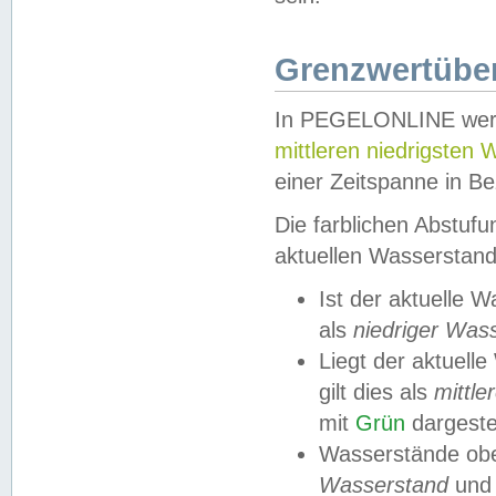
Grenzwertüber
In PEGELONLINE werde
mittleren niedrigsten
einer Zeitspanne in Be
Die farblichen Abstuf
aktuellen Wasserstand
Ist der aktuelle 
als
niedriger Was
Liegt der aktue
gilt dies als
mittle
mit
Grün
dargestel
Wasserstände obe
Wasserstand
und