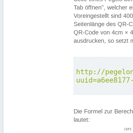
Tab öffnen", welcher 
Voreingestellt sind 4
Seitenlänge des QR-C
QR-Code von 4cm × 4c
ausdrucken, so setzt 
http://pegelo
uuid=a6ee8177
Die Formel zur Berech
lautet:
			(DPI × Druckkantenlänge in cm) ÷ 2,54 = Kantenlänge in Pixel
