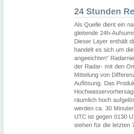
24 Stunden R
Als Quelle dient ein n
gleitende 24h-Aufsum
Dieser Layer enthält
handelt es sich um di
angeeichten“ Radarnie
der Radar- mit den O
Mittelung von Differe
Auflösung. Das Produk
Hochwasservorhersagez
räumlich hoch aufgelö
werden ca. 30 Minuten
UTC ist gegen 0130 UTC
stehen für die letzten