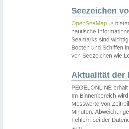
Seezeichen v
OpenSeaMap
↗
biete
nautische Information
Seamarks sind wichtig
Booten und Schiffen i
von Seezeichen wie Le
Aktualität der
PEGELONLINE erhält u
Im Binnenbereich wird 
Messwerte von Zeitreih
Minuten. Abweichungen
Fehlern bei der Daten
sein.