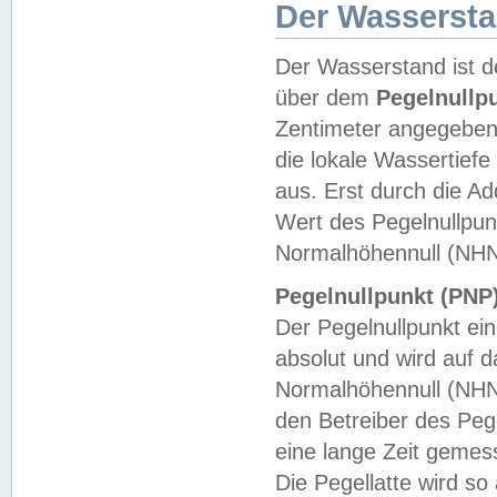
Der Wasserst
Der Wasserstand ist d
über dem
Pegelnullp
Zentimeter angegeben
die lokale Wassertie
aus. Erst durch die A
Wert des Pegelnullpun
Normalhöhennull (NHN
Pegelnullpunkt (PNP)
Der Pegelnullpunkt ei
absolut und wird auf
Normalhöhennull (NHN
den Betreiber des Pege
eine lange Zeit geme
Die Pegellatte wird s