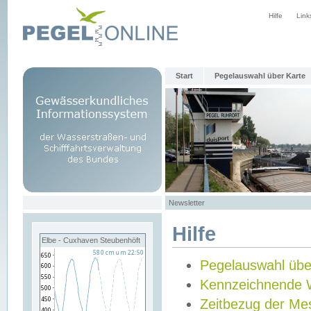
Hilfe
Link
Start
Pegelauswahl über Karte
Newsletter
Hilfe
Elbe - Cuxhaven Steubenhöft
Pegelauswahl übe
Kennzeichnende 
Zeitbezug der Me