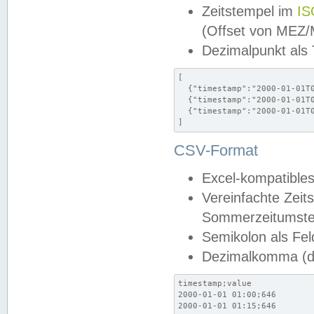
Zeitstempel im
IS
(Offset von MEZ
Dezimalpunkt als
[

  {"timestamp":"2000-01-01T0
  {"timestamp":"2000-01-01T0
  {"timestamp":"2000-01-01T0
]
CSV-Format
Excel-kompatibles
Vereinfachte Zeit
Sommerzeitumstel
Semikolon als Fel
Dezimalkomma (de
timestamp;value

2000-01-01 01:00;646

2000-01-01 01:15;646
