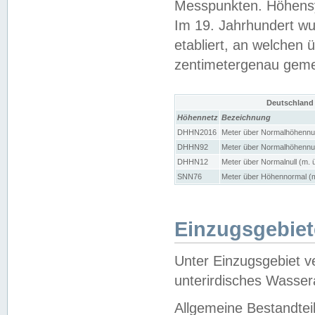
Messpunkten. Höhensy
Im 19. Jahrhundert wu
etabliert, an welchen 
zentimetergenau gem
Deutschland
Höhennetz
Bezeichnung
DHHN2016
Meter über Normalhöhennul
DHHN92
Meter über Normalhöhennul
DHHN12
Meter über Normalnull (m. 
SNN76
Meter über Höhennormal (m
Einzugsgebiet
Unter Einzugsgebiet v
unterirdisches Wasser
Allgemeine Bestandtei