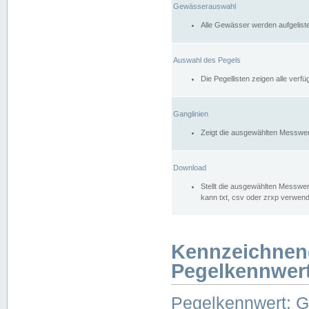
Gewässerauswahl
Alle Gewässer werden aufgelist
Auswahl des Pegels
Die Pegellisten zeigen alle ver
Ganglinien
Zeigt die ausgewählten Messwer
Download
Stellt die ausgewählten Messwer
kann txt, csv oder zrxp verwen
Kennzeichnen
Pegelkennwer
Pegelkennwert: 