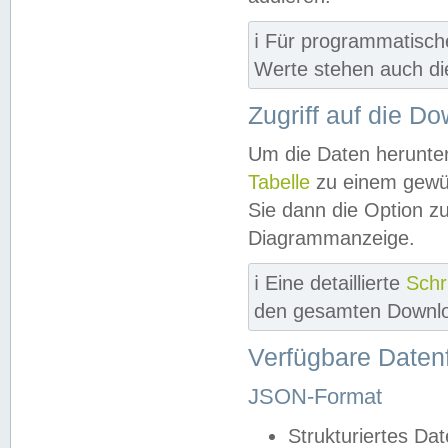
ℹ️ Für programmatisch
Werte stehen auch d
Zugriff auf die D
Um die Daten herunter
Tabelle
zu einem gewün
Sie dann die Option z
Diagrammanzeige.
ℹ️ Eine detaillierte
Schr
den gesamten Downlo
Verfügbare Daten
JSON-Format
Strukturiertes Da