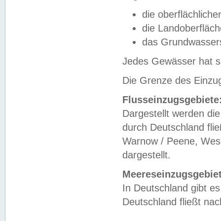
die oberflächlich
die Landoberfläc
das Grundwasser
Jedes Gewässer hat se
Die Grenze des Einzug
Flusseinzugsgebiete
Dargestellt werden die
durch Deutschland fli
Warnow / Peene, Weser
dargestellt.
Meereseinzugsgebiet
In Deutschland gibt 
Deutschland fließt n