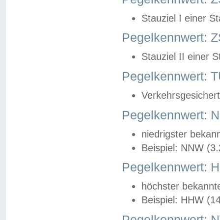
Stauziel I einer S
Pegelkennwert: Z
Stauziel II einer 
Pegelkennwert:
Verkehrsgesichert
Pegelkennwert:
niedrigster bekan
Beispiel: NNW (3
Pegelkennwert:
höchster bekannt
Beispiel: HHW (1
Pegelkennwert: 