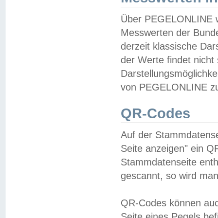
Über PEGELONLINE wer
Messwerten der Bundes
derzeit klassische Da
der Werte findet nicht 
Darstellungsmöglichkei
von PEGELONLINE zu 
QR-Codes
Auf der Stammdatensei
Seite anzeigen" ein Q
Stammdatenseite enthä
gescannt, so wird man
QR-Codes können auc
Seite eines Pegels be