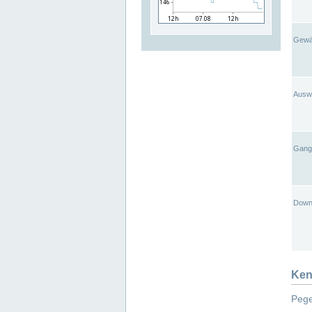
Gewä
Ausw
Gangl
Down
Ken
Pege