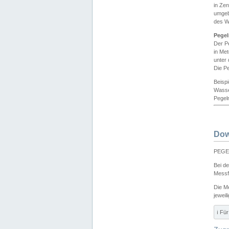
in Ze
umgeb
des W
Pegel
Der P
in Me
unter
Die Pe
Beisp
Wasse
Pegeln
Dow
PEGEL
Bei d
Messf
Die M
jeweil
ℹ️ F