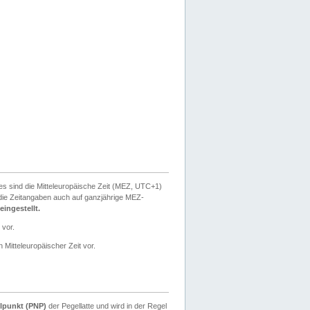
ies sind die Mitteleuropäische Zeit (MEZ, UTC+1)
ie Zeitangaben auch auf ganzjährige MEZ-
ingestellt.
 vor.
 Mitteleuropäischer Zeit vor.
lpunkt (PNP)
der Pegellatte und wird in der Regel