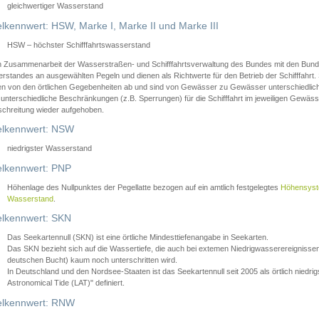
gleichwertiger Wasserstand
lkennwert: HSW, Marke I, Marke II und Marke III
HSW – höchster Schifffahrtswasserstand
in Zusammenarbeit der Wasserstraßen- und Schifffahrtsverwaltung des Bundes mit den Bund
standes an ausgewählten Pegeln und dienen als Richtwerte für den Betrieb der Schifffahrt. 
n von den örtlichen Gegebenheiten ab und sind von Gewässer zu Gewässer unterschiedlich
 unterschiedliche Beschränkungen (z.B. Sperrungen) für die Schifffahrt im jeweiligen Gewäss
schreitung wieder aufgehoben.
lkennwert: NSW
niedrigster Wasserstand
lkennwert: PNP
Höhenlage des Nullpunktes der Pegellatte bezogen auf ein amtlich festgelegtes
Höhensys
Wasserstand
.
lkennwert: SKN
Das Seekartennull (SKN) ist eine örtliche Mindesttiefenangabe in Seekarten.
Das SKN bezieht sich auf die Wassertiefe, die auch bei extemen Niedrigwasserereignissen
deutschen Bucht) kaum noch unterschritten wird.
In Deutschland und den Nordsee-Staaten ist das Seekartennull seit 2005 als örtlich nie
Astronomical Tide (LAT)" definiert.
lkennwert: RNW