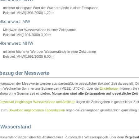
mittlerer niedrigster Wert der Wasserstände in einer Zeitspanne
Beispiel: MNW(1991/2000) 1,22 m
lkennwert: MW
Mittelwert der Wasserstände in einer Zeitspanne
Beispiel: MN(1991/2000) 3,00 m
elkennwert: MHW
mittlerer höchster Wert der Wasserstände in einer Zeitspanne
Beispiel: MHW(1991/2000) 6,00 m
tbezug der Messwerte
itangaben der Messwerte werden standardmäßig in gesetzlicher (lokaler) Zeit dargestellt. D
em Wechsel im Sommer zur Sommerzeit (MESZ, UTC+2). über die
Einstellungen
können Sie d
ellung ohne Sommerzeit einstellen.
Momentan sind alle Zeitangaben auf gesetzliche Zeit e
Download langfristiger Wasserstände und Abflüsse
liegen die Zeitangaben in gesetzlicher Zeit
n zum
Download angebotenen Tagesdateien
liegen die Zeitangaben grundsätzlich ganzjährig in
 Wasserstand
asserstand ist der lotrechte Abstand eines Punktes des Wasserspiegels über dem
Pegelnul