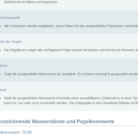
Selektionen im Menü zurückgesetzt.
sserauswahl
Alle Gewässer werden aufgelistet, wenn Daten für den ausgewählten Parameter vorhande
ahl des Pegels
Die Pegellisten zeigen alle verfügbaren Pegel einmal mit Namen und einmal mit Nummer a
inien
Zeigt die ausgewählten Messwerte als Ganglinie. Es können maximal 6 ausgewählt werde
load
Stellt die ausgewählten Messwerte innerhalb eines auswählbaren Zeitbereichs in einer Zi
kann txt, csv oder zrxp verwendet werden. Die Zeitangabe in den Download-Dateien ist 
nzeichnende Wasserstände und Pegelkennwerte
lkennwert: GLW