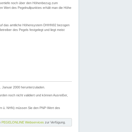
ssertiefe noch über den Höhenbezug zum
en Wert des Pegelnullpunktes erhält man die Höhe
d auf das amtliche Höhensystem DHHN92 bezogen
reiber des Pegels festgelegt und liegt meist
. Januar 2000 herunterzuladen.
den noch nicht validiert und können Ausreißer,
(m ü. NHN) müssen Sie den PNP-Wert des
ie
PEGELONLINE Webservices
zur Verfügung.