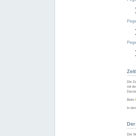
Pege
Peg
Zei
Die Ze
mit d
Darst
Beim
In de
Der
Der W