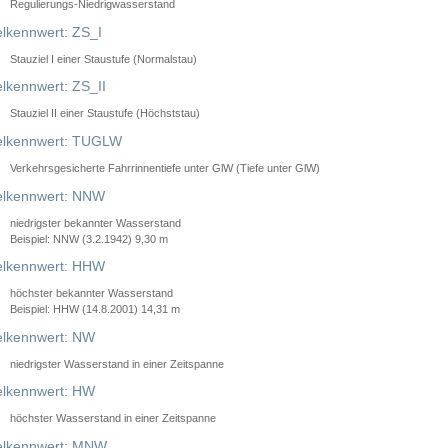
Regulierungs-Niedrigwasserstand
lkennwert: ZS_I
Stauziel I einer Staustufe (Normalstau)
lkennwert: ZS_II
Stauziel II einer Staustufe (Höchststau)
elkennwert: TUGLW
Verkehrsgesicherte Fahrrinnentiefe unter GlW (Tiefe unter GlW)
lkennwert: NNW
niedrigster bekannter Wasserstand
Beispiel: NNW (3.2.1942) 9,30 m
lkennwert: HHW
höchster bekannter Wasserstand
Beispiel: HHW (14.8.2001) 14,31 m
lkennwert: NW
niedrigster Wasserstand in einer Zeitspanne
lkennwert: HW
höchster Wasserstand in einer Zeitspanne
elkennwert: MNW