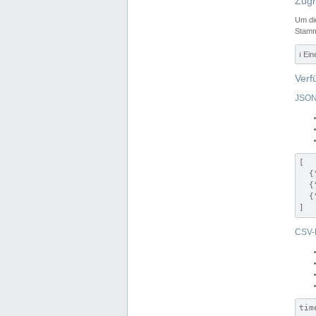
Zugr
Um di
Stamm
ℹ️ Ei
Verf
JSON
[

  {
  {
  {
]
CSV-
tim