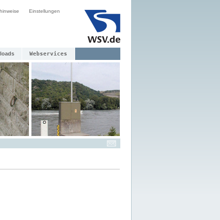
hinweise
Einstellungen
loads
Webservices