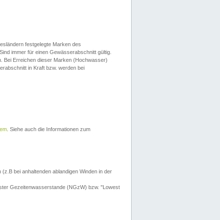
esländern festgelegte Marken des
Sind immer für einen Gewässerabschnitt gültig.
. Bei Erreichen dieser Marken (Hochwasser)
erabschnitt in Kraft bzw. werden bei
tem
. Siehe auch die Informationen zum
 (z.B bei anhaltenden ablandigen Winden in der
drigster Gezeitenwasserstande (NGzW) bzw. "Lowest