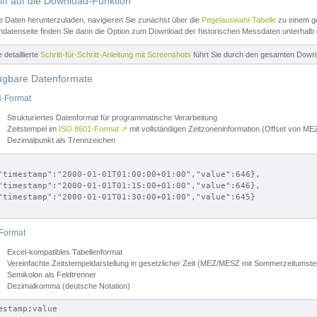
iff auf die Download-Funktion
e Daten herunterzuladen, navigieren Sie zunächst über die
Pegelauswahl-Tabelle
zu einem ge
datenseite finden Sie dann die Option zum Download der historischen Messdaten unterhalb
ne detaillierte
Schritt-für-Schritt-Anleitung mit Screenshots
führt Sie durch den gesamten Down
ügbare Datenformate
-Format
Strukturiertes Datenformat für programmatische Verarbeitung
Zeitstempel im
ISO 8601-Format
↗
mit vollständigen Zeitzoneninformation (Offset von 
Dezimalpunkt als Trennzeichen
"timestamp":"2000-01-01T01:00:00+01:00","value":646},

"timestamp":"2000-01-01T01:15:00+01:00","value":646},

"timestamp":"2000-01-01T01:30:00+01:00","value":645}

Format
Excel-kompatibles Tabellenformat
Vereinfachte Zeitstempeldarstellung in gesetzlicher Zeit (MEZ/MESZ mit Sommerzeitumstel
Semikolon als Feldtrenner
Dezimalkomma (deutsche Notation)
estamp;value
