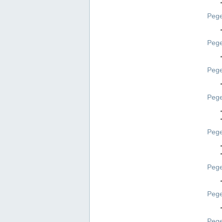
Pege
Pege
Peg
Pege
Pege
Pege
Pege
Peg