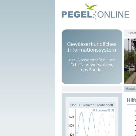
Start
Newsle
Hilf
Elbe - Cuxhaven Steubenhöft