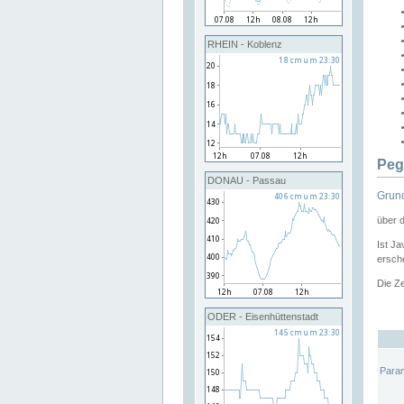
RHEIN - Koblenz
Peg
DONAU - Passau
Grund
über 
Ist Ja
ersche
Die Ze
ODER - Eisenhüttenstadt
Para