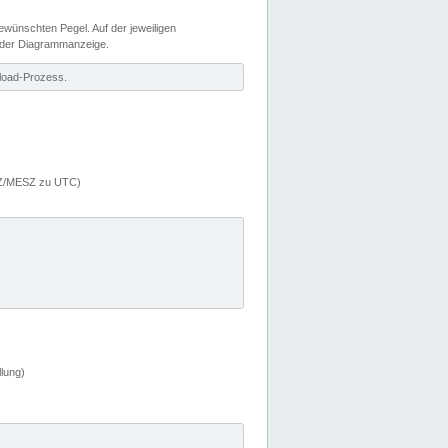
wünschten Pegel. Auf der jeweiligen
 der Diagrammanzeige.
load-Prozess.
MEZ/MESZ zu UTC)
lung)