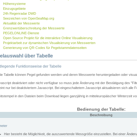
Höhensysteme
Einzugsgebiete
24h Regenradar DWD
Seezeichen von OpenSeaMap.org
Aktualität der Messwerte
Grenzwertüberschreitung der Messwerte
PEGELONLINE-Dienste
Open Source Projekt für die interaktive Online Visualisierung
Projektarbeit zur dynamischen Visualisierung von Messwerten
Generierung von QR-Codes für Pegelstammdatenseiten
elauswahl über Tabelle
legende Funktionsweise der Tabelle
die Tabelle können Pegel gefunden werden und deren Messwerte heruntergeladen oder visuali
vascript deaktiviert oder nicht verfügbar so muss jede Änderung mit der Bestätigung des "Filt
int nur bei deaktiviertem Javascript. Bei eingeschaltetem Javascript aktualisieren sich alle 
itstempel in den Dateien beim Download liegen ganzjährig in mitteleuropäischer Winterzeit vo
Bedienung der Tabelle:
Beschreibung
meter
Hier besteht die Möglichkeit, die auszuwertende Messgröße einzustellen. Bei einer Ände