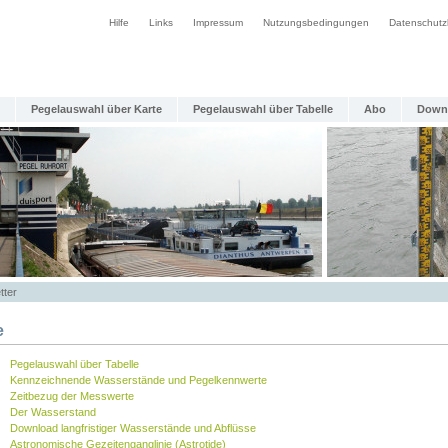
Hilfe
Links
Impressum
Nutzungsbedingungen
Datenschutz
Pegelauswahl über Karte
Pegelauswahl über Tabelle
Abo
Down
tter
e
Pegelauswahl über Tabelle
Kennzeichnende Wasserstände und Pegelkennwerte
Zeitbezug der Messwerte
Der Wasserstand
Download langfristiger Wasserstände und Abflüsse
Astronomische Gezeitenganglinie (Astrotide)