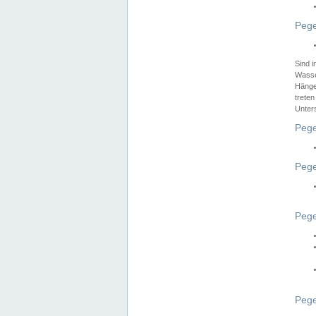
Pege
Sind 
Wasser
Hänge
treten
Unter
Pege
Pege
Pege
Pege