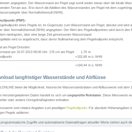
ntimeter angegeben. Der Wasserstand am Pegel sagt somit weder etwas über die lokale Wa
enden Terrain aus. Erst durch die Addition des Wasserstandes am Pegel mit dem zugehörig
asserspiegels über Normalhöhennull (NHN).
nullpunkt (PNP):
egelnullpunkt eines Pegels ist, im Gegensatz zum Wasserstand am Pegel, absolut und wir
ter über Normalhöhennull (NHN) angegeben. Der Wert des Pegelnullpunktes wird durch den Bet
 dem niedrigsten, über eine lange Zeit gemessenen Wasserstand.
gellatte wird so angebracht, dass deren Nullmarkierung dem Pegelnullpunkt entspricht.
iel am Pegel Dresden:
rstand am 16.07.2013 08:00 Uhr: 176 cm am Pegel
1,76
m
ullpunkt
+
102,68
m ü. NHN
=
104,44
m ü. NHN
nload langfristiger Wasserstände und Abflüsse
ONLINE bietet die Möglichkeit, historische Wasserstandsdaten und Abflusswerte seit dem 1
en heruntergeladenen Daten handelt es sich um
ungeprüfte Rohdaten
. Diese Messwerte wur
ehler oder andere Unregelmäßigkeiten enthalten.
esswerte sind relative Angaben zum jeweiligen
Pegelnullpunkt
. Für absolute Höhenangaben 
igen Pegels addieren.
ür programmatische Zugriffe und automatisierte Datenabfragen aktueller Werte stehen auch d