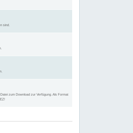
n sind.
n.
n.
p Datei zum Download zur Verfügung. Als Format
MEZ!