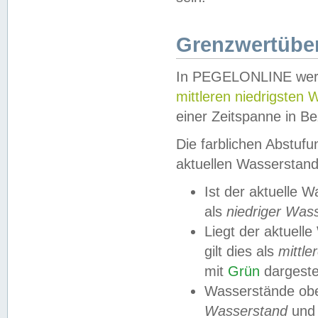
Grenzwertüber
In PEGELONLINE werde
mittleren niedrigsten
einer Zeitspanne in Be
Die farblichen Abstuf
aktuellen Wasserstand
Ist der aktuelle 
als
niedriger Was
Liegt der aktue
gilt dies als
mittle
mit
Grün
dargestel
Wasserstände obe
Wasserstand
und