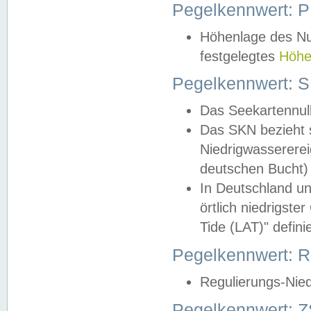
Pegelkennwert: 
Höhenlage des Nul
festgelegtes
Höhe
Pegelkennwert: 
Das Seekartennull
Das SKN bezieht s
Niedrigwassererei
deutschen Bucht) 
In Deutschland un
örtlich niedrigst
Tide (LAT)" definie
Pegelkennwert:
Regulierungs-Nie
Pegelkennwert: Z