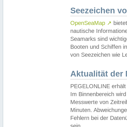
Seezeichen v
OpenSeaMap
↗
biete
nautische Information
Seamarks sind wichtig
Booten und Schiffen i
von Seezeichen wie Le
Aktualität der
PEGELONLINE erhält u
Im Binnenbereich wird 
Messwerte von Zeitreih
Minuten. Abweichungen
Fehlern bei der Daten
sein.