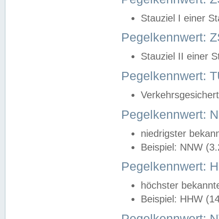
Stauziel I einer S
Pegelkennwert: Z
Stauziel II einer 
Pegelkennwert:
Verkehrsgesichert
Pegelkennwert:
niedrigster bekan
Beispiel: NNW (3
Pegelkennwert:
höchster bekannt
Beispiel: HHW (1
Pegelkennwert: 