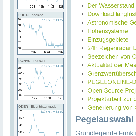
Der Wasserstand
Download langfris
RHEIN - Koblenz
Astronomische Gez
Höhensysteme
Einzugsgebiete
24h Regenradar
Seezeichen von 
DONAU - Passau
Aktualität der Me
Grenzwertübersch
PEGELONLINE-Di
Open Source Projek
Projektarbeit zur
Generierung von 
ODER - Eisenhüttenstadt
Pegelauswahl 
Grundlegende Funkti