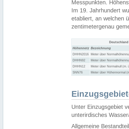
Messpunkten. Höhensy
Im 19. Jahrhundert wu
etabliert, an welchen 
zentimetergenau gem
Deutschland
Höhennetz
Bezeichnung
DHHN2016
Meter über Normalhöhennul
DHHN92
Meter über Normalhöhennul
DHHN12
Meter über Normalnull (m. 
SNN76
Meter über Höhennormal (m
Einzugsgebiet
Unter Einzugsgebiet v
unterirdisches Wasser
Allgemeine Bestandtei