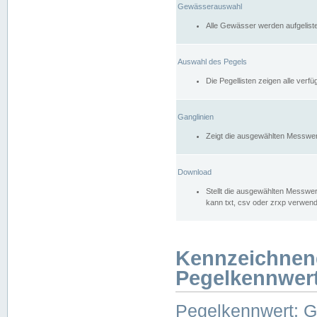
Gewässerauswahl
Alle Gewässer werden aufgelist
Auswahl des Pegels
Die Pegellisten zeigen alle ver
Ganglinien
Zeigt die ausgewählten Messwer
Download
Stellt die ausgewählten Messwer
kann txt, csv oder zrxp verwen
Kennzeichnen
Pegelkennwer
Pegelkennwert: 