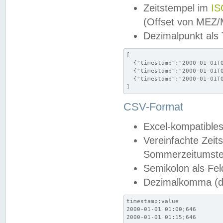
Zeitstempel im
IS
(Offset von MEZ
Dezimalpunkt als
[

  {"timestamp":"2000-01-01T0
  {"timestamp":"2000-01-01T0
  {"timestamp":"2000-01-01T0
]
CSV-Format
Excel-kompatibles
Vereinfachte Zeit
Sommerzeitumstel
Semikolon als Fel
Dezimalkomma (de
timestamp;value

2000-01-01 01:00;646

2000-01-01 01:15;646
