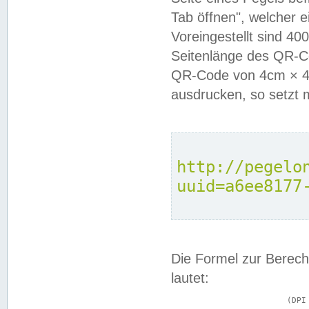
Tab öffnen", welcher 
Voreingestellt sind 4
Seitenlänge des QR-C
QR-Code von 4cm × 4c
ausdrucken, so setzt 
http://pegelo
uuid=a6ee8177
Die Formel zur Berech
lautet:
			(DPI × Druckkantenlänge in cm) ÷ 2,54 = Kantenlänge in Pixel
