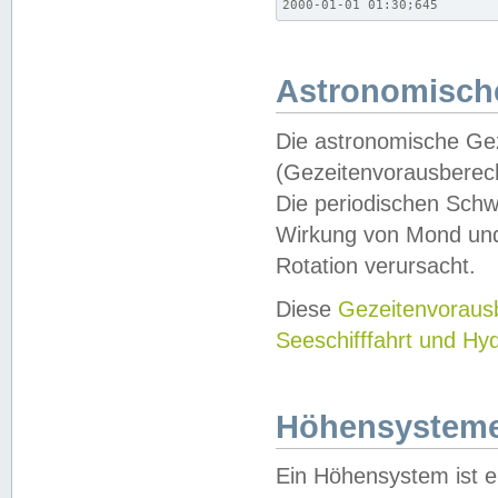
2000-01-01 01:30;645
Astronomische
Die astronomische Gez
(Gezeitenvorausberec
Die periodischen Schw
Wirkung von Mond und
Rotation verursacht.
Diese
Gezeitenvorau
Seeschifffahrt und Hy
Höhensystem
Ein Höhensystem ist e