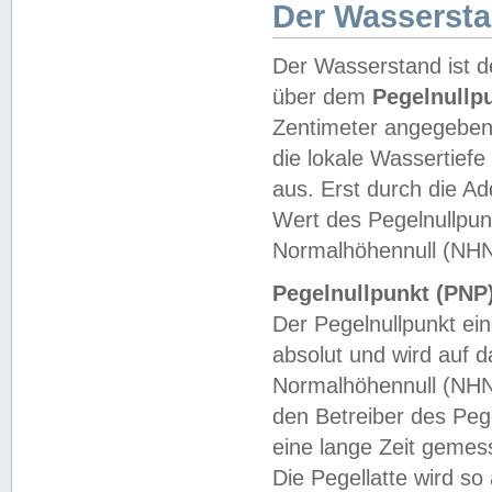
Der Wasserst
Der Wasserstand ist d
über dem
Pegelnullp
Zentimeter angegeben
die lokale Wassertie
aus. Erst durch die A
Wert des Pegelnullpun
Normalhöhennull (NHN
Pegelnullpunkt (PNP)
Der Pegelnullpunkt ei
absolut und wird auf
Normalhöhennull (NHN
den Betreiber des Pege
eine lange Zeit geme
Die Pegellatte wird s