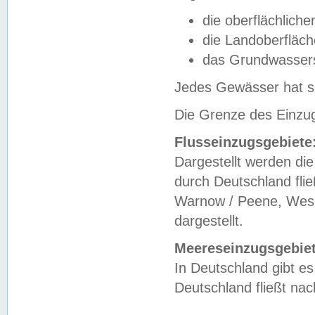
die oberflächlich
die Landoberfläc
das Grundwasser
Jedes Gewässer hat se
Die Grenze des Einzug
Flusseinzugsgebiete
Dargestellt werden die
durch Deutschland fli
Warnow / Peene, Weser
dargestellt.
Meereseinzugsgebiet
In Deutschland gibt 
Deutschland fließt n