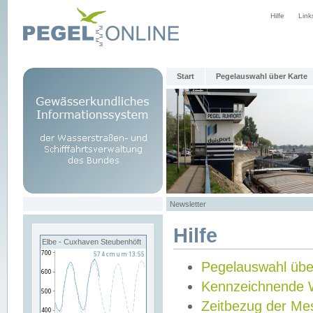
Hilfe
Link
Start
Pegelauswahl über Karte
Newsletter
Hilfe
Elbe - Cuxhaven Steubenhöft
Pegelauswahl übe
Kennzeichnende 
Zeitbezug der Me