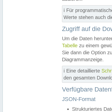
ℹ️ Für programmatisch
Werte stehen auch d
Zugriff auf die D
Um die Daten herunter
Tabelle
zu einem gewün
Sie dann die Option z
Diagrammanzeige.
ℹ️ Eine detaillierte
Schr
den gesamten Downlo
Verfügbare Daten
JSON-Format
Strukturiertes Da