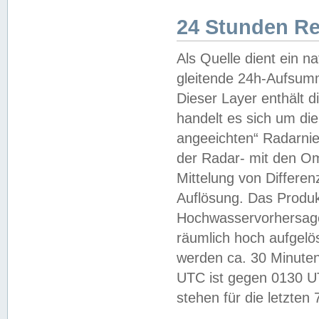
24 Stunden R
Als Quelle dient ein n
gleitende 24h-Aufsum
Dieser Layer enthält
handelt es sich um di
angeeichten“ Radarnie
der Radar- mit den O
Mittelung von Differe
Auflösung. Das Produk
Hochwasservorhersagez
räumlich hoch aufgelö
werden ca. 30 Minuten
UTC ist gegen 0130 UTC
stehen für die letzten