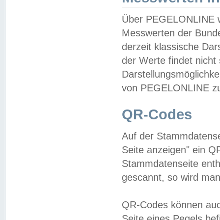
Über PEGELONLINE wer
Messwerten der Bundes
derzeit klassische Da
der Werte findet nicht 
Darstellungsmöglichkei
von PEGELONLINE zu 
QR-Codes
Auf der Stammdatensei
Seite anzeigen" ein Q
Stammdatenseite enthä
gescannt, so wird man
QR-Codes können auc
Seite eines Pegels be