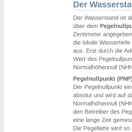
Der Wasserst
Der Wasserstand ist d
über dem
Pegelnullp
Zentimeter angegeben
die lokale Wassertie
aus. Erst durch die A
Wert des Pegelnullpun
Normalhöhennull (NHN
Pegelnullpunkt (PNP)
Der Pegelnullpunkt ei
absolut und wird auf
Normalhöhennull (NHN
den Betreiber des Pege
eine lange Zeit geme
Die Pegellatte wird s