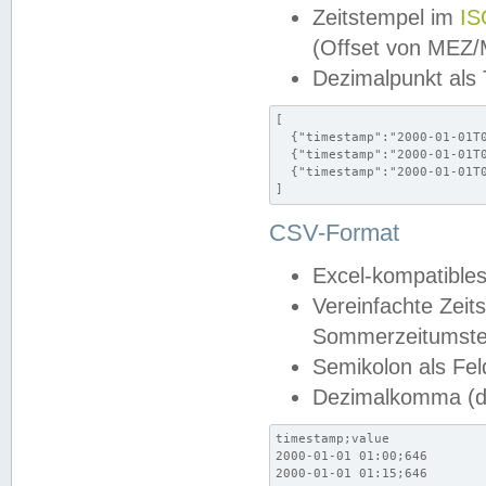
Zeitstempel im
IS
(Offset von MEZ
Dezimalpunkt als
[

  {"timestamp":"2000-01-01T0
  {"timestamp":"2000-01-01T0
  {"timestamp":"2000-01-01T0
]
CSV-Format
Excel-kompatibles
Vereinfachte Zeit
Sommerzeitumstel
Semikolon als Fel
Dezimalkomma (de
timestamp;value

2000-01-01 01:00;646

2000-01-01 01:15;646
