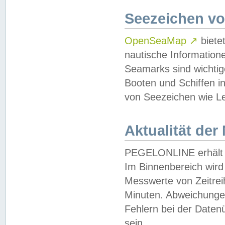
Seezeichen v
OpenSeaMap
↗
biete
nautische Information
Seamarks sind wichtig
Booten und Schiffen i
von Seezeichen wie Le
Aktualität der
PEGELONLINE erhält u
Im Binnenbereich wird 
Messwerte von Zeitreih
Minuten. Abweichungen
Fehlern bei der Daten
sein.