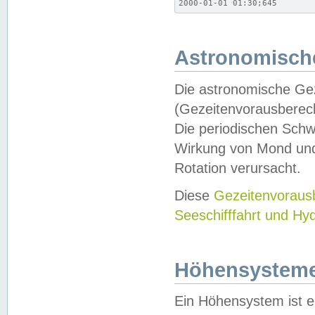
2000-01-01 01:30;645
Astronomische
Die astronomische Gez
(Gezeitenvorausberec
Die periodischen Schw
Wirkung von Mond und
Rotation verursacht.
Diese
Gezeitenvorau
Seeschifffahrt und Hy
Höhensystem
Ein Höhensystem ist e