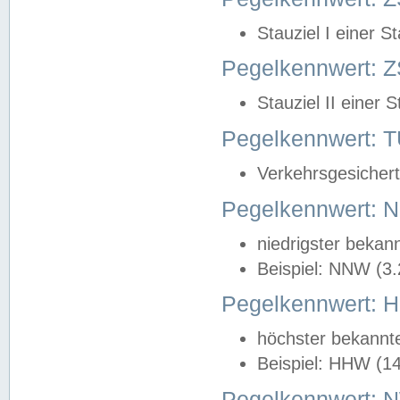
Stauziel I einer S
Pegelkennwert: Z
Stauziel II einer 
Pegelkennwert:
Verkehrsgesichert
Pegelkennwert:
niedrigster bekan
Beispiel: NNW (3
Pegelkennwert:
höchster bekannt
Beispiel: HHW (1
Pegelkennwert: 