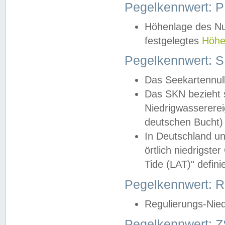
Pegelkennwert: 
Höhenlage des Nul
festgelegtes
Höhe
Pegelkennwert: 
Das Seekartennull
Das SKN bezieht s
Niedrigwassererei
deutschen Bucht) 
In Deutschland un
örtlich niedrigst
Tide (LAT)" definie
Pegelkennwert:
Regulierungs-Nie
Pegelkennwert: Z