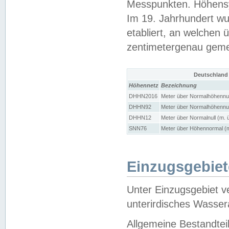
Messpunkten. Höhensy
Im 19. Jahrhundert wu
etabliert, an welchen 
zentimetergenau gem
Deutschland
Höhennetz
Bezeichnung
DHHN2016
Meter über Normalhöhennul
DHHN92
Meter über Normalhöhennul
DHHN12
Meter über Normalnull (m. 
SNN76
Meter über Höhennormal (m
Einzugsgebiet
Unter Einzugsgebiet v
unterirdisches Wasser
Allgemeine Bestandtei