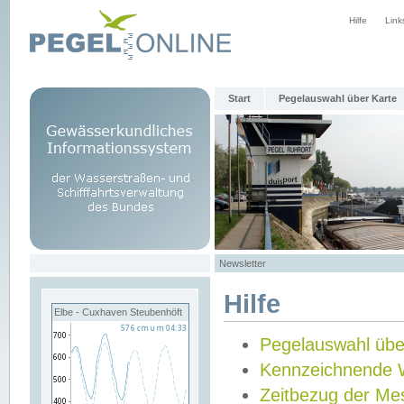
Hilfe
Link
Start
Pegelauswahl über Karte
Newsletter
Hilfe
Elbe - Cuxhaven Steubenhöft
Pegelauswahl übe
Kennzeichnende 
Zeitbezug der Me