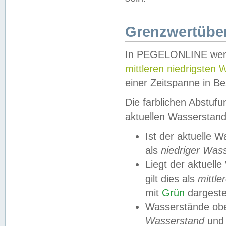
Grenzwertüber
In PEGELONLINE werde
mittleren niedrigsten
einer Zeitspanne in Be
Die farblichen Abstuf
aktuellen Wasserstand
Ist der aktuelle 
als
niedriger Was
Liegt der aktue
gilt dies als
mittle
mit
Grün
dargestel
Wasserstände obe
Wasserstand
und