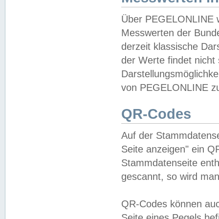
Über PEGELONLINE wer
Messwerten der Bundes
derzeit klassische Da
der Werte findet nicht 
Darstellungsmöglichkei
von PEGELONLINE zu 
QR-Codes
Auf der Stammdatensei
Seite anzeigen" ein Q
Stammdatenseite enthä
gescannt, so wird man
QR-Codes können auc
Seite eines Pegels be