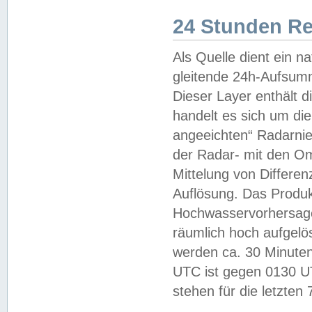
24 Stunden R
Als Quelle dient ein n
gleitende 24h-Aufsum
Dieser Layer enthält
handelt es sich um di
angeeichten“ Radarnie
der Radar- mit den O
Mittelung von Differe
Auflösung. Das Produk
Hochwasservorhersagez
räumlich hoch aufgelö
werden ca. 30 Minuten
UTC ist gegen 0130 UTC
stehen für die letzten