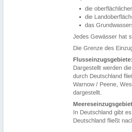
die oberflächlich
die Landoberfläc
das Grundwasser
Jedes Gewässer hat se
Die Grenze des Einzug
Flusseinzugsgebiete
Dargestellt werden die
durch Deutschland fli
Warnow / Peene, Weser
dargestellt.
Meereseinzugsgebiet
In Deutschland gibt 
Deutschland fließt n