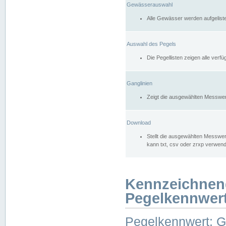
Gewässerauswahl
Alle Gewässer werden aufgelist
Auswahl des Pegels
Die Pegellisten zeigen alle ver
Ganglinien
Zeigt die ausgewählten Messwer
Download
Stellt die ausgewählten Messwer
kann txt, csv oder zrxp verwen
Kennzeichnen
Pegelkennwer
Pegelkennwert: 