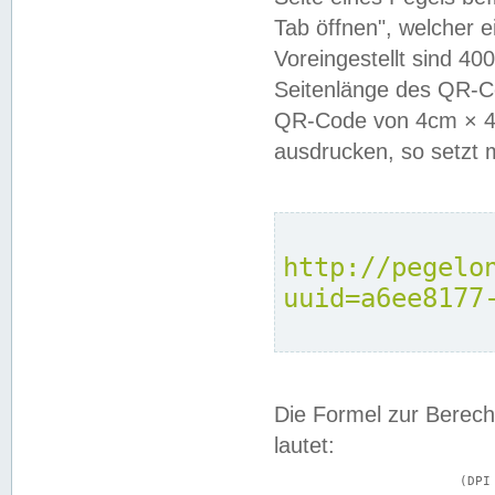
Tab öffnen", welcher 
Voreingestellt sind 4
Seitenlänge des QR-C
QR-Code von 4cm × 4c
ausdrucken, so setzt 
http://pegelo
uuid=a6ee8177
Die Formel zur Berech
lautet:
			(DPI × Druckkantenlänge in cm) ÷ 2,54 = Kantenlänge in Pixel
