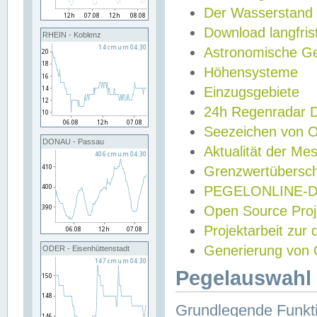
Der Wasserstand
Download langfris
RHEIN - Koblenz
Astronomische Gez
Höhensysteme
Einzugsgebiete
24h Regenradar
Seezeichen von 
DONAU - Passau
Aktualität der Me
Grenzwertübersch
PEGELONLINE-Di
Open Source Projek
Projektarbeit zur
Generierung von 
ODER - Eisenhüttenstadt
Pegelauswahl 
Grundlegende Funkti