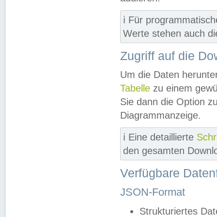
ℹ️ Für programmatisch
Werte stehen auch d
Zugriff auf die D
Um die Daten herunter
Tabelle
zu einem gewün
Sie dann die Option z
Diagrammanzeige.
ℹ️ Eine detaillierte
Schr
den gesamten Downlo
Verfügbare Daten
JSON-Format
Strukturiertes Da