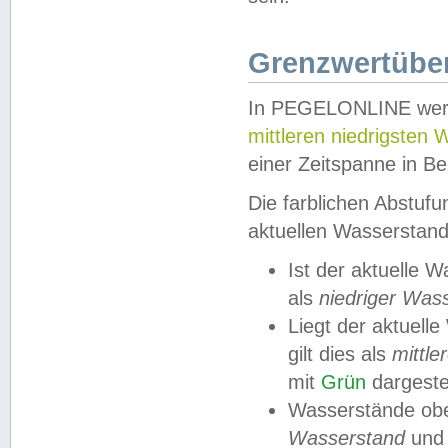
Grenzwertüber
In PEGELONLINE werde
mittleren niedrigsten
einer Zeitspanne in Be
Die farblichen Abstuf
aktuellen Wasserstand
Ist der aktuelle 
als
niedriger Was
Liegt der aktue
gilt dies als
mittle
mit
Grün
dargestel
Wasserstände obe
Wasserstand
und