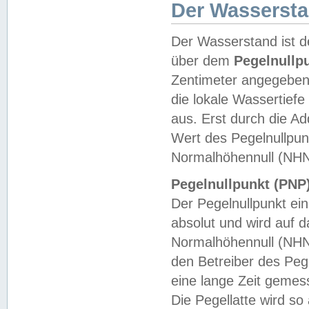
Der Wasserst
Der Wasserstand ist d
über dem
Pegelnullp
Zentimeter angegeben
die lokale Wassertie
aus. Erst durch die A
Wert des Pegelnullpun
Normalhöhennull (NHN
Pegelnullpunkt (PNP)
Der Pegelnullpunkt ei
absolut und wird auf
Normalhöhennull (NHN
den Betreiber des Pege
eine lange Zeit geme
Die Pegellatte wird s