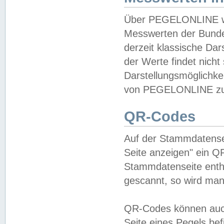
Über PEGELONLINE wer
Messwerten der Bundes
derzeit klassische Da
der Werte findet nicht 
Darstellungsmöglichkei
von PEGELONLINE zu 
QR-Codes
Auf der Stammdatensei
Seite anzeigen" ein Q
Stammdatenseite enthä
gescannt, so wird man
QR-Codes können auc
Seite eines Pegels be