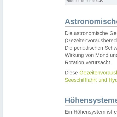
2000-01-01 01:30;645
Astronomische
Die astronomische Gez
(Gezeitenvorausberec
Die periodischen Schw
Wirkung von Mond und
Rotation verursacht.
Diese
Gezeitenvorau
Seeschifffahrt und Hy
Höhensystem
Ein Höhensystem ist e