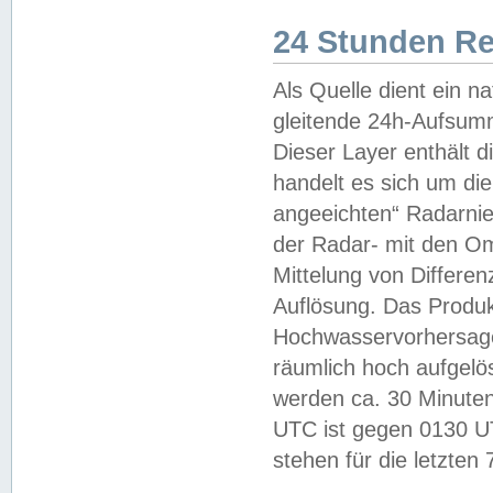
24 Stunden R
Als Quelle dient ein n
gleitende 24h-Aufsum
Dieser Layer enthält
handelt es sich um di
angeeichten“ Radarnie
der Radar- mit den O
Mittelung von Differe
Auflösung. Das Produk
Hochwasservorhersagez
räumlich hoch aufgelö
werden ca. 30 Minuten
UTC ist gegen 0130 UTC
stehen für die letzten