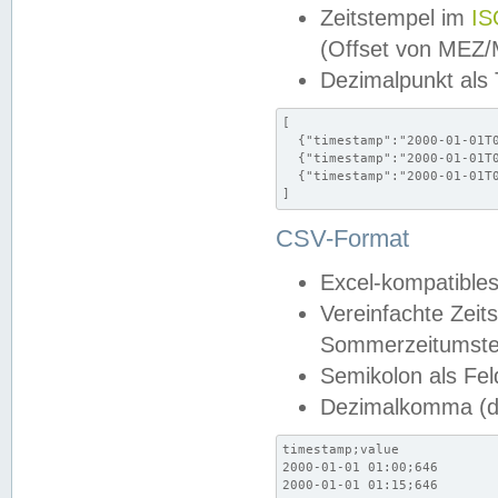
Zeitstempel im
IS
(Offset von MEZ
Dezimalpunkt als
[

  {"timestamp":"2000-01-01T0
  {"timestamp":"2000-01-01T0
  {"timestamp":"2000-01-01T0
]
CSV-Format
Excel-kompatibles
Vereinfachte Zeit
Sommerzeitumstel
Semikolon als Fel
Dezimalkomma (de
timestamp;value

2000-01-01 01:00;646

2000-01-01 01:15;646
