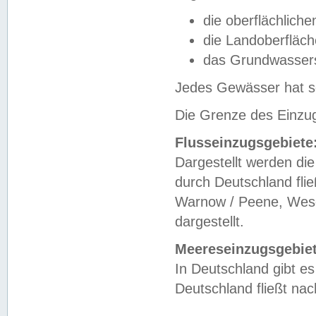
die oberflächlich
die Landoberfläc
das Grundwasser
Jedes Gewässer hat se
Die Grenze des Einzug
Flusseinzugsgebiete
Dargestellt werden die
durch Deutschland fli
Warnow / Peene, Weser
dargestellt.
Meereseinzugsgebiet
In Deutschland gibt 
Deutschland fließt n