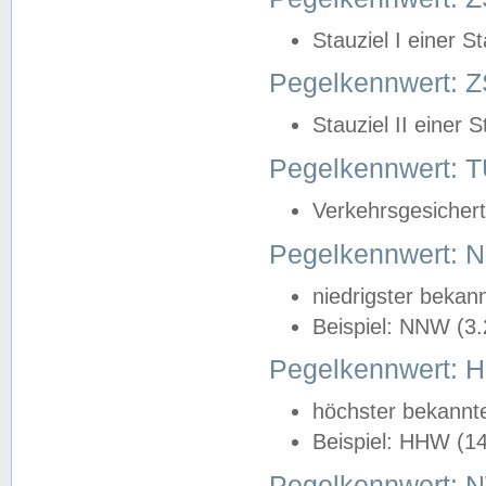
Stauziel I einer S
Pegelkennwert: Z
Stauziel II einer 
Pegelkennwert:
Verkehrsgesichert
Pegelkennwert:
niedrigster bekan
Beispiel: NNW (3
Pegelkennwert:
höchster bekannt
Beispiel: HHW (1
Pegelkennwert: 