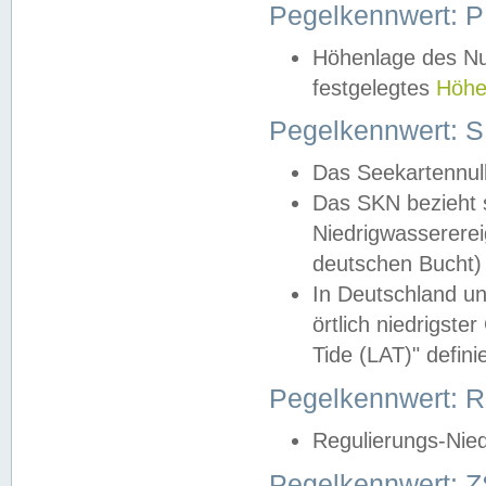
Pegelkennwert: 
Höhenlage des Nul
festgelegtes
Höhe
Pegelkennwert: 
Das Seekartennull
Das SKN bezieht s
Niedrigwassererei
deutschen Bucht) 
In Deutschland un
örtlich niedrigst
Tide (LAT)" definie
Pegelkennwert:
Regulierungs-Nie
Pegelkennwert: Z