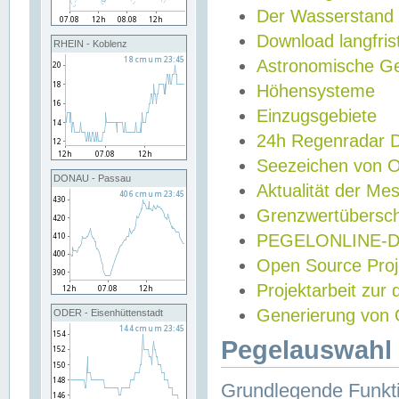
Der Wasserstand
Download langfris
RHEIN - Koblenz
Astronomische Gez
Höhensysteme
Einzugsgebiete
24h Regenradar
Seezeichen von 
DONAU - Passau
Aktualität der Me
Grenzwertübersch
PEGELONLINE-Di
Open Source Projek
Projektarbeit zur
Generierung von 
ODER - Eisenhüttenstadt
Pegelauswahl 
Grundlegende Funkti