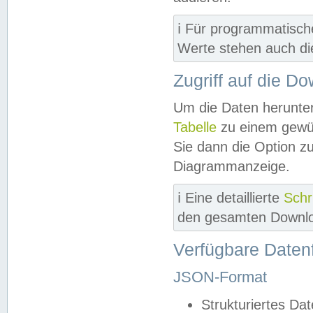
ℹ️ Für programmatisch
Werte stehen auch d
Zugriff auf die D
Um die Daten herunter
Tabelle
zu einem gewün
Sie dann die Option z
Diagrammanzeige.
ℹ️ Eine detaillierte
Schr
den gesamten Downlo
Verfügbare Daten
JSON-Format
Strukturiertes Da