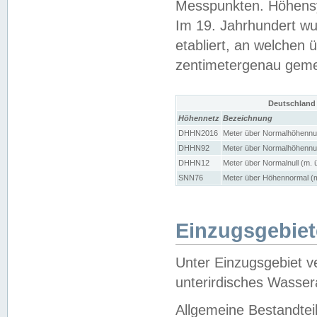
Messpunkten. Höhensy
Im 19. Jahrhundert wu
etabliert, an welchen 
zentimetergenau gem
Deutschland
Höhennetz
Bezeichnung
DHHN2016
Meter über Normalhöhennul
DHHN92
Meter über Normalhöhennul
DHHN12
Meter über Normalnull (m. 
SNN76
Meter über Höhennormal (m
Einzugsgebiet
Unter Einzugsgebiet v
unterirdisches Wasser
Allgemeine Bestandtei