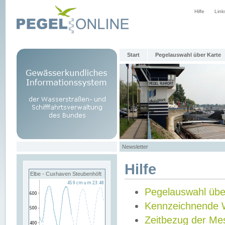
Hilfe
Link
Start
Pegelauswahl über Karte
Newsletter
Hilfe
Elbe - Cuxhaven Steubenhöft
Pegelauswahl übe
Kennzeichnende 
Zeitbezug der Me