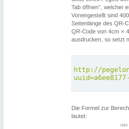
Tab öffnen", welcher 
Voreingestellt sind 4
Seitenlänge des QR-C
QR-Code von 4cm × 4c
ausdrucken, so setzt 
http://pegelo
uuid=a6ee8177
Die Formel zur Berech
lautet:
			(DPI × Druckkantenlänge in cm) ÷ 2,54 = Kantenlänge in Pixel
