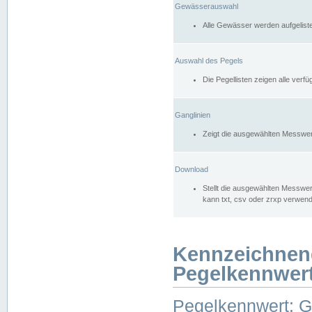
Gewässerauswahl
Alle Gewässer werden aufgelist
Auswahl des Pegels
Die Pegellisten zeigen alle ver
Ganglinien
Zeigt die ausgewählten Messwer
Download
Stellt die ausgewählten Messwer
kann txt, csv oder zrxp verwen
Kennzeichnen
Pegelkennwer
Pegelkennwert: 