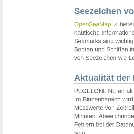
Seezeichen v
OpenSeaMap
↗
biete
nautische Information
Seamarks sind wichtig
Booten und Schiffen i
von Seezeichen wie Le
Aktualität der
PEGELONLINE erhält u
Im Binnenbereich wird 
Messwerte von Zeitreih
Minuten. Abweichungen
Fehlern bei der Daten
sein.