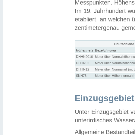
Messpunkten. Höhensy
Im 19. Jahrhundert wu
etabliert, an welchen 
zentimetergenau gem
Deutschland
Höhennetz
Bezeichnung
DHHN2016
Meter über Normalhöhennul
DHHN92
Meter über Normalhöhennul
DHHN12
Meter über Normalnull (m. 
SNN76
Meter über Höhennormal (m
Einzugsgebiet
Unter Einzugsgebiet v
unterirdisches Wasser
Allgemeine Bestandtei