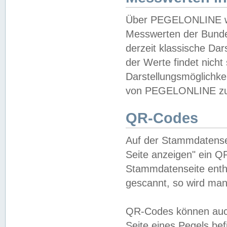
Über PEGELONLINE wer
Messwerten der Bundes
derzeit klassische Da
der Werte findet nicht 
Darstellungsmöglichkei
von PEGELONLINE zu 
QR-Codes
Auf der Stammdatensei
Seite anzeigen" ein Q
Stammdatenseite enthä
gescannt, so wird man
QR-Codes können auc
Seite eines Pegels be