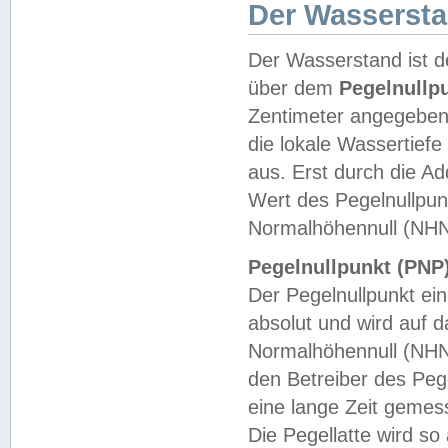
Der Wasserst
Der Wasserstand ist d
über dem
Pegelnullp
Zentimeter angegeben
die lokale Wassertie
aus. Erst durch die A
Wert des Pegelnullpun
Normalhöhennull (NHN
Pegelnullpunkt (PNP)
Der Pegelnullpunkt ei
absolut und wird auf
Normalhöhennull (NHN
den Betreiber des Pege
eine lange Zeit geme
Die Pegellatte wird s