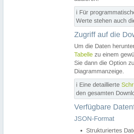
ℹ️ Für programmatisch
Werte stehen auch d
Zugriff auf die D
Um die Daten herunter
Tabelle
zu einem gewün
Sie dann die Option z
Diagrammanzeige.
ℹ️ Eine detaillierte
Schr
den gesamten Downlo
Verfügbare Daten
JSON-Format
Strukturiertes Da