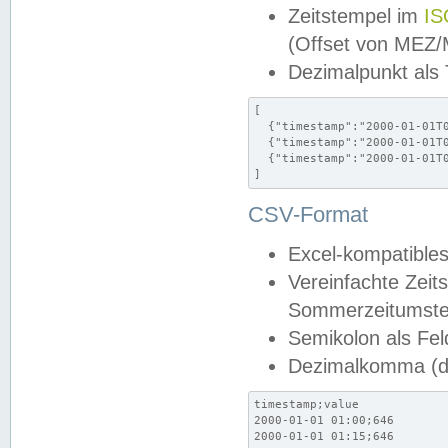
Zeitstempel im
IS
(Offset von MEZ
Dezimalpunkt als
[

  {"timestamp":"2000-01-01T0
  {"timestamp":"2000-01-01T0
  {"timestamp":"2000-01-01T0
]
CSV-Format
Excel-kompatibles
Vereinfachte Zeit
Sommerzeitumstel
Semikolon als Fel
Dezimalkomma (de
timestamp;value

2000-01-01 01:00;646

2000-01-01 01:15;646
