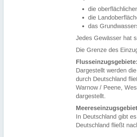
die oberflächlich
die Landoberfläc
das Grundwasser
Jedes Gewässer hat se
Die Grenze des Einzug
Flusseinzugsgebiete
Dargestellt werden die
durch Deutschland fli
Warnow / Peene, Weser
dargestellt.
Meereseinzugsgebiet
In Deutschland gibt 
Deutschland fließt n