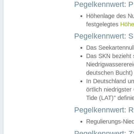
Pegelkennwert: 
Höhenlage des Nul
festgelegtes
Höhe
Pegelkennwert: 
Das Seekartennull
Das SKN bezieht s
Niedrigwassererei
deutschen Bucht) 
In Deutschland un
örtlich niedrigst
Tide (LAT)" definie
Pegelkennwert:
Regulierungs-Nie
Pegelkennwert: Z