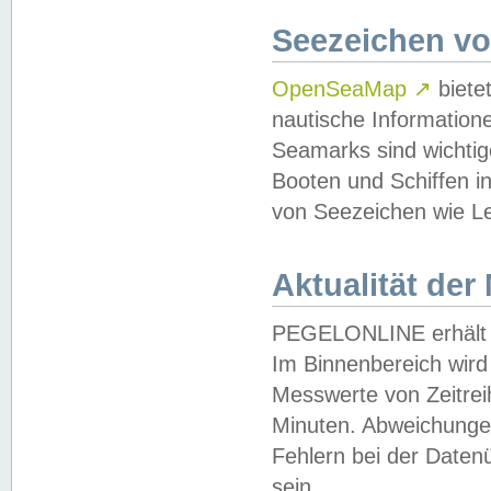
Seezeichen v
OpenSeaMap
↗
biete
nautische Information
Seamarks sind wichtig
Booten und Schiffen i
von Seezeichen wie Le
Aktualität der
PEGELONLINE erhält u
Im Binnenbereich wird 
Messwerte von Zeitreih
Minuten. Abweichungen
Fehlern bei der Daten
sein.