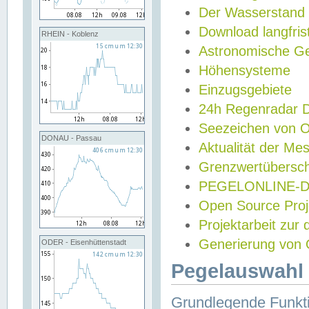
Der Wasserstand
Download langfris
RHEIN - Koblenz
Astronomische Gez
Höhensysteme
Einzugsgebiete
24h Regenradar
Seezeichen von 
DONAU - Passau
Aktualität der Me
Grenzwertübersch
PEGELONLINE-Di
Open Source Projek
Projektarbeit zur
Generierung von 
ODER - Eisenhüttenstadt
Pegelauswahl 
Grundlegende Funkti