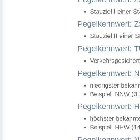
Stauziel I einer S
Pegelkennwert: Z
Stauziel II einer 
Pegelkennwert:
Verkehrsgesichert
Pegelkennwert:
niedrigster bekan
Beispiel: NNW (3
Pegelkennwert:
höchster bekannt
Beispiel: HHW (1
Pegelkennwert: 