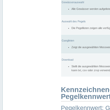
Gewässerauswahl
Alle Gewässer werden aufgelist
Auswahl des Pegels
Die Pegellisten zeigen alle ver
Ganglinien
Zeigt die ausgewählten Messwer
Download
Stellt die ausgewählten Messwer
kann txt, csv oder zrxp verwen
Kennzeichnen
Pegelkennwer
Pegelkennwert: 