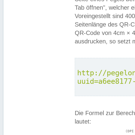
Tab öffnen", welcher 
Voreingestellt sind 4
Seitenlänge des QR-C
QR-Code von 4cm × 4c
ausdrucken, so setzt 
http://pegelo
uuid=a6ee8177
Die Formel zur Berech
lautet:
			(DPI × Druckkantenlänge in cm) ÷ 2,54 = Kantenlänge in Pixel
