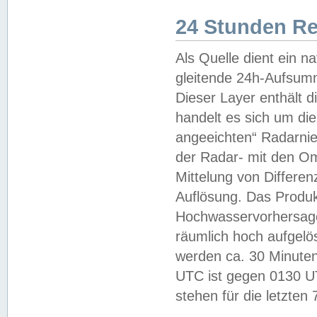
24 Stunden R
Als Quelle dient ein n
gleitende 24h-Aufsum
Dieser Layer enthält
handelt es sich um di
angeeichten“ Radarnie
der Radar- mit den O
Mittelung von Differe
Auflösung. Das Produk
Hochwasservorhersagez
räumlich hoch aufgelö
werden ca. 30 Minuten
UTC ist gegen 0130 UTC
stehen für die letzten