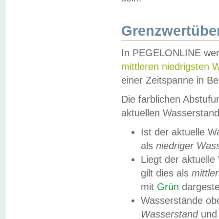
Grenzwertüber
In PEGELONLINE werde
mittleren niedrigsten
einer Zeitspanne in Be
Die farblichen Abstuf
aktuellen Wasserstand
Ist der aktuelle 
als
niedriger Was
Liegt der aktue
gilt dies als
mittle
mit
Grün
dargestel
Wasserstände obe
Wasserstand
und