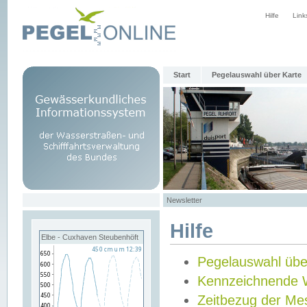
Hilfe
Link
Start
Pegelauswahl über Karte
Newsletter
Hilfe
Elbe - Cuxhaven Steubenhöft
Pegelauswahl übe
Kennzeichnende 
Zeitbezug der Me