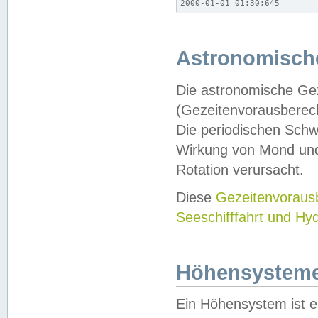
2000-01-01 01:30;645
Astronomische
Die astronomische Gez
(Gezeitenvorausberec
Die periodischen Schw
Wirkung von Mond und
Rotation verursacht.
Diese
Gezeitenvorau
Seeschifffahrt und Hy
Höhensystem
Ein Höhensystem ist e