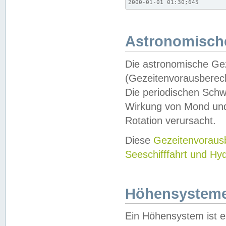
2000-01-01 01:30;645
Astronomische
Die astronomische Gez
(Gezeitenvorausberec
Die periodischen Schw
Wirkung von Mond und
Rotation verursacht.
Diese
Gezeitenvorau
Seeschifffahrt und Hy
Höhensystem
Ein Höhensystem ist e