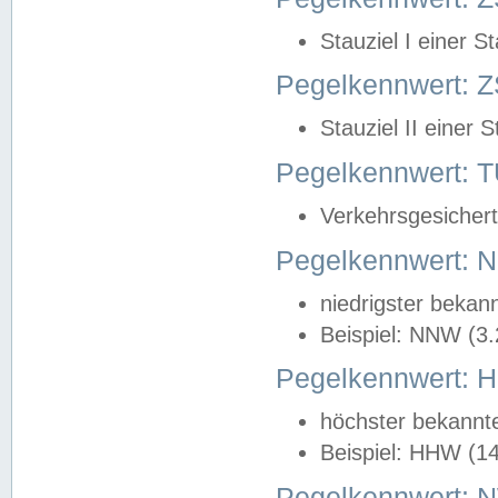
Stauziel I einer S
Pegelkennwert: Z
Stauziel II einer 
Pegelkennwert:
Verkehrsgesichert
Pegelkennwert:
niedrigster bekan
Beispiel: NNW (3
Pegelkennwert:
höchster bekannt
Beispiel: HHW (1
Pegelkennwert: 