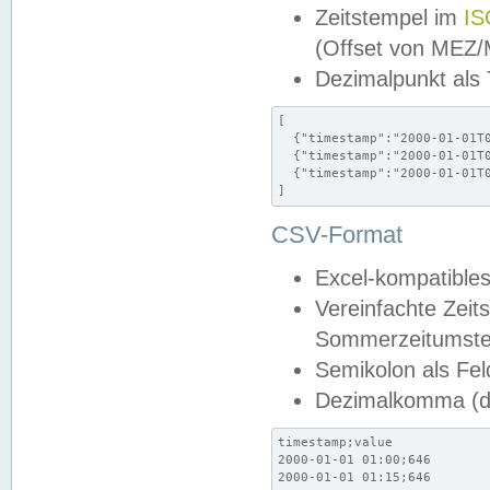
Zeitstempel im
IS
(Offset von MEZ
Dezimalpunkt als
[

  {"timestamp":"2000-01-01T0
  {"timestamp":"2000-01-01T0
  {"timestamp":"2000-01-01T0
]
CSV-Format
Excel-kompatibles
Vereinfachte Zeit
Sommerzeitumstel
Semikolon als Fel
Dezimalkomma (de
timestamp;value

2000-01-01 01:00;646

2000-01-01 01:15;646
