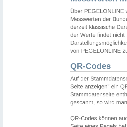
Über PEGELONLINE wer
Messwerten der Bundes
derzeit klassische Da
der Werte findet nicht 
Darstellungsmöglichkei
von PEGELONLINE zu 
QR-Codes
Auf der Stammdatensei
Seite anzeigen" ein Q
Stammdatenseite enthä
gescannt, so wird man
QR-Codes können auc
Seite eines Pegels be