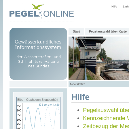
Hilfe
Link
Start
Pegelauswahl über Karte
Newsletter
Hilfe
Elbe - Cuxhaven Steubenhöft
Pegelauswahl übe
Kennzeichnende 
Zeitbezug der Me