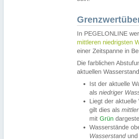
Grenzwertüber
In PEGELONLINE werde
mittleren niedrigsten
einer Zeitspanne in Be
Die farblichen Abstuf
aktuellen Wasserstand
Ist der aktuelle 
als
niedriger Was
Liegt der aktue
gilt dies als
mittle
mit
Grün
dargestel
Wasserstände obe
Wasserstand
und