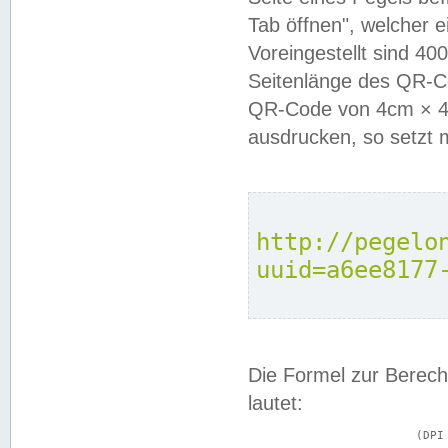
Tab öffnen", welcher 
Voreingestellt sind 4
Seitenlänge des QR-C
QR-Code von 4cm × 4c
ausdrucken, so setzt 
http://pegelo
uuid=a6ee8177
Die Formel zur Berech
lautet:
			(DPI × Druckkantenlänge in cm) ÷ 2,54 = Kantenlänge in Pixel
