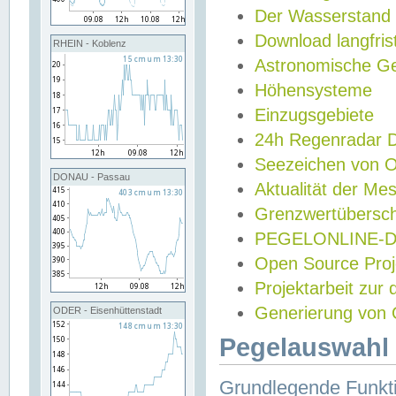
Der Wasserstand
Download langfris
RHEIN - Koblenz
Astronomische Gez
Höhensysteme
Einzugsgebiete
24h Regenradar
Seezeichen von 
DONAU - Passau
Aktualität der Me
Grenzwertübersch
PEGELONLINE-Di
Open Source Projek
Projektarbeit zur
Generierung von 
ODER - Eisenhüttenstadt
Pegelauswahl 
Grundlegende Funkti