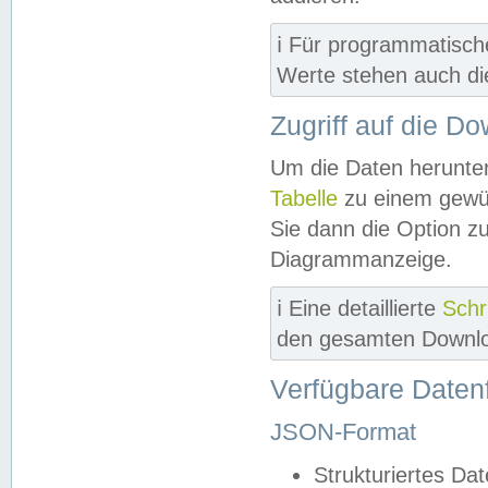
ℹ️ Für programmatisch
Werte stehen auch d
Zugriff auf die D
Um die Daten herunter
Tabelle
zu einem gewün
Sie dann die Option z
Diagrammanzeige.
ℹ️ Eine detaillierte
Schr
den gesamten Downlo
Verfügbare Daten
JSON-Format
Strukturiertes Da