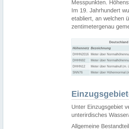
Messpunkten. Höhensy
Im 19. Jahrhundert wu
etabliert, an welchen 
zentimetergenau gem
Deutschland
Höhennetz
Bezeichnung
DHHN2016
Meter über Normalhöhennul
DHHN92
Meter über Normalhöhennul
DHHN12
Meter über Normalnull (m. 
SNN76
Meter über Höhennormal (m
Einzugsgebiet
Unter Einzugsgebiet v
unterirdisches Wasser
Allgemeine Bestandtei