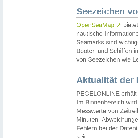
Seezeichen v
OpenSeaMap
↗
biete
nautische Information
Seamarks sind wichtig
Booten und Schiffen i
von Seezeichen wie Le
Aktualität der
PEGELONLINE erhält u
Im Binnenbereich wird 
Messwerte von Zeitreih
Minuten. Abweichungen
Fehlern bei der Daten
sein.