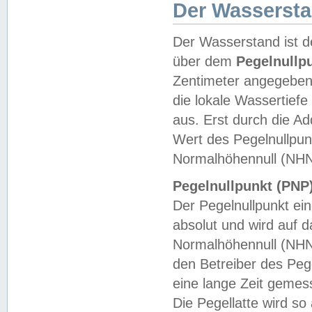
Der Wasserst
Der Wasserstand ist d
über dem
Pegelnullp
Zentimeter angegeben
die lokale Wassertie
aus. Erst durch die A
Wert des Pegelnullpun
Normalhöhennull (NHN
Pegelnullpunkt (PNP)
Der Pegelnullpunkt ei
absolut und wird auf
Normalhöhennull (NHN
den Betreiber des Pege
eine lange Zeit geme
Die Pegellatte wird s