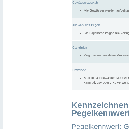
Gewässerauswahl
Alle Gewässer werden aufgelist
Auswahl des Pegels
Die Pegellisten zeigen alle ver
Ganglinien
Zeigt die ausgewählten Messwer
Download
Stellt die ausgewählten Messwer
kann txt, csv oder zrxp verwen
Kennzeichnen
Pegelkennwer
Pegelkennwert: 