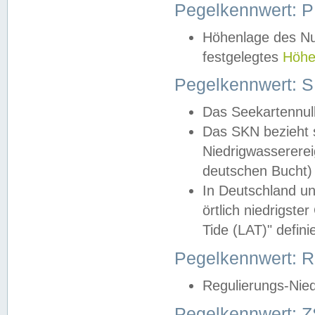
Pegelkennwert: 
Höhenlage des Nul
festgelegtes
Höhe
Pegelkennwert: 
Das Seekartennull
Das SKN bezieht s
Niedrigwassererei
deutschen Bucht) 
In Deutschland un
örtlich niedrigst
Tide (LAT)" definie
Pegelkennwert:
Regulierungs-Nie
Pegelkennwert: Z