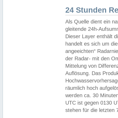
24 Stunden R
Als Quelle dient ein n
gleitende 24h-Aufsum
Dieser Layer enthält
handelt es sich um di
angeeichten“ Radarnie
der Radar- mit den O
Mittelung von Differe
Auflösung. Das Produk
Hochwasservorhersagez
räumlich hoch aufgelö
werden ca. 30 Minuten
UTC ist gegen 0130 UTC
stehen für die letzten