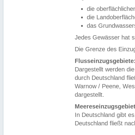
die oberflächlich
die Landoberfläc
das Grundwasser
Jedes Gewässer hat se
Die Grenze des Einzug
Flusseinzugsgebiete
Dargestellt werden die
durch Deutschland fli
Warnow / Peene, Weser
dargestellt.
Meereseinzugsgebiet
In Deutschland gibt 
Deutschland fließt n