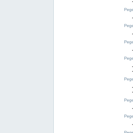
Pege
Pege
Peg
Pege
Pege
Pege
Pege
Peg