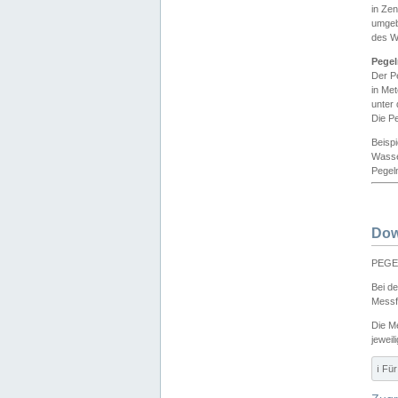
in Ze
umgeb
des W
Pegel
Der P
in Me
unter
Die Pe
Beisp
Wasse
Pegeln
Dow
PEGEL
Bei d
Messf
Die M
jeweil
ℹ️ F