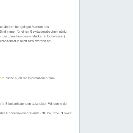
esländern festgelegte Marken des
Sind immer für einen Gewässerabschnitt gültig.
. Bei Erreichen dieser Marken (Hochwasser)
erabschnitt in Kraft bzw. werden bei
tem
. Siehe auch die Informationen zum
 (z.B bei anhaltenden ablandigen Winden in der
drigster Gezeitenwasserstande (NGzW) bzw. "Lowest