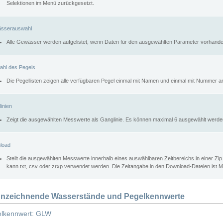
Selektionen im Menü zurückgesetzt.
sserauswahl
Alle Gewässer werden aufgelistet, wenn Daten für den ausgewählten Parameter vorhande
ahl des Pegels
Die Pegellisten zeigen alle verfügbaren Pegel einmal mit Namen und einmal mit Nummer a
inien
Zeigt die ausgewählten Messwerte als Ganglinie. Es können maximal 6 ausgewählt werde
load
Stellt die ausgewählten Messwerte innerhalb eines auswählbaren Zeitbereichs in einer Zi
kann txt, csv oder zrxp verwendet werden. Die Zeitangabe in den Download-Dateien ist 
nzeichnende Wasserstände und Pegelkennwerte
lkennwert: GLW