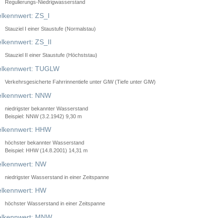
Regulierungs-Niedrigwasserstand
lkennwert: ZS_I
Stauziel I einer Staustufe (Normalstau)
lkennwert: ZS_II
Stauziel II einer Staustufe (Höchststau)
elkennwert: TUGLW
Verkehrsgesicherte Fahrrinnentiefe unter GlW (Tiefe unter GlW)
lkennwert: NNW
niedrigster bekannter Wasserstand
Beispiel: NNW (3.2.1942) 9,30 m
lkennwert: HHW
höchster bekannter Wasserstand
Beispiel: HHW (14.8.2001) 14,31 m
lkennwert: NW
niedrigster Wasserstand in einer Zeitspanne
lkennwert: HW
höchster Wasserstand in einer Zeitspanne
elkennwert: MNW