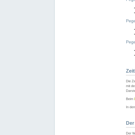
Pege
Peg
Zei
Die Ze
mit d
Darst
Beim
In de
Der
Der W