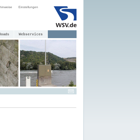
hinweise
Einstellungen
loads
Webservices