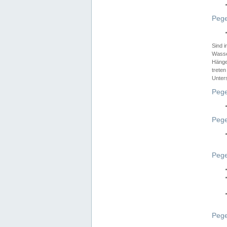
Pege
Sind 
Wasser
Hänge
treten
Unter
Pege
Pege
Pege
Pege