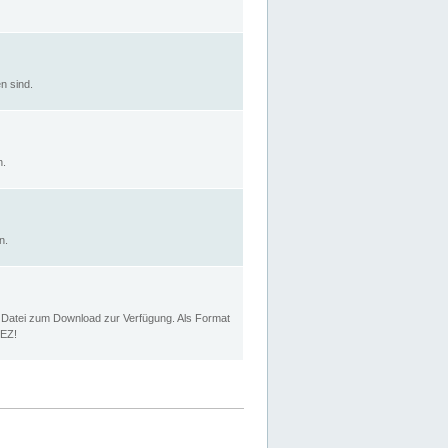
n sind.
n.
n.
p Datei zum Download zur Verfügung. Als Format
MEZ!