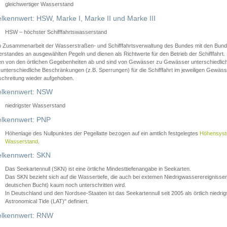
gleichwertiger Wasserstand
lkennwert: HSW, Marke I, Marke II und Marke III
HSW – höchster Schifffahrtswasserstand
in Zusammenarbeit der Wasserstraßen- und Schifffahrtsverwaltung des Bundes mit den Bund
standes an ausgewählten Pegeln und dienen als Richtwerte für den Betrieb der Schifffahrt. 
n von den örtlichen Gegebenheiten ab und sind von Gewässer zu Gewässer unterschiedlich
 unterschiedliche Beschränkungen (z.B. Sperrungen) für die Schifffahrt im jeweiligen Gewäss
schreitung wieder aufgehoben.
lkennwert: NSW
niedrigster Wasserstand
lkennwert: PNP
Höhenlage des Nullpunktes der Pegellatte bezogen auf ein amtlich festgelegtes
Höhensys
Wasserstand
.
lkennwert: SKN
Das Seekartennull (SKN) ist eine örtliche Mindesttiefenangabe in Seekarten.
Das SKN bezieht sich auf die Wassertiefe, die auch bei extemen Niedrigwasserereignissen
deutschen Bucht) kaum noch unterschritten wird.
In Deutschland und den Nordsee-Staaten ist das Seekartennull seit 2005 als örtlich nie
Astronomical Tide (LAT)" definiert.
lkennwert: RNW