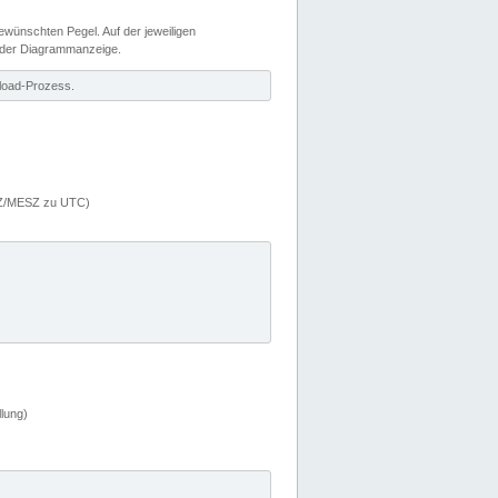
wünschten Pegel. Auf der jeweiligen
 der Diagrammanzeige.
load-Prozess.
MEZ/MESZ zu UTC)
lung)