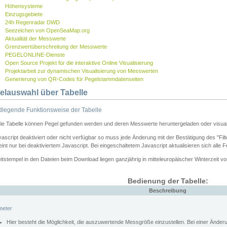
Höhensysteme
Einzugsgebiete
24h Regenradar DWD
Seezeichen von OpenSeaMap.org
Aktualität der Messwerte
Grenzwertüberschreitung der Messwerte
PEGELONLINE-Dienste
Open Source Projekt für die interaktive Online Visualisierung
Projektarbeit zur dynamischen Visualisierung von Messwerten
Generierung von QR-Codes für Pegelstammdatenseiten
elauswahl über Tabelle
legende Funktionsweise der Tabelle
die Tabelle können Pegel gefunden werden und deren Messwerte heruntergeladen oder visuali
vascript deaktiviert oder nicht verfügbar so muss jede Änderung mit der Bestätigung des "Filt
int nur bei deaktiviertem Javascript. Bei eingeschaltetem Javascript aktualisieren sich alle 
itstempel in den Dateien beim Download liegen ganzjährig in mitteleuropäischer Winterzeit vo
Bedienung der Tabelle:
Beschreibung
meter
Hier besteht die Möglichkeit, die auszuwertende Messgröße einzustellen. Bei einer Ände