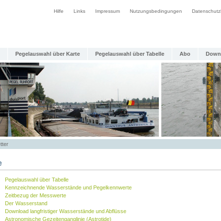
Hilfe
Links
Impressum
Nutzungsbedingungen
Datenschutz
Pegelauswahl über Karte
Pegelauswahl über Tabelle
Abo
Down
tter
e
Pegelauswahl über Tabelle
Kennzeichnende Wasserstände und Pegelkennwerte
Zeitbezug der Messwerte
Der Wasserstand
Download langfristiger Wasserstände und Abflüsse
Astronomische Gezeitenganglinie (Astrotide)