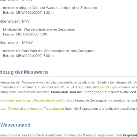
mittlerer niedrigster Wert der Wasserstände in einer Zeitspanne
Beispiel: MNW(1991/2000) 1,22 m
lkennwert: MW
Mittelwert der Wasserstände in einer Zeitspanne
Beispiel: MN(1991/2000) 3,00 m
elkennwert: MHW
mittlerer höchster Wert der Wasserstände in einer Zeitspanne
Beispiel: MHW(1991/2000) 6,00 m
tbezug der Messwerte
itangaben der Messwerte werden standardmäßig in gesetzlicher (lokaler) Zeit dargestellt. D
em Wechsel im Sommer zur Sommerzeit (MESZ, UTC+2). über die
Einstellungen
können Sie d
ellung ohne Sommerzeit einstellen.
Momentan sind alle Zeitangaben auf gesetzliche Zeit e
Download langfristiger Wasserstände und Abflüsse
liegen die Zeitangaben in gesetzlicher Zeit
n zum
Download angebotenen Tagesdateien
liegen die Zeitangaben grundsätzlich ganzjährig in
 Wasserstand
asserstand ist der lotrechte Abstand eines Punktes des Wasserspiegels über dem
Pegelnul