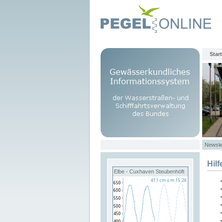
Start
Newsle
Hilf
Elbe - Cuxhaven Steubenhöft