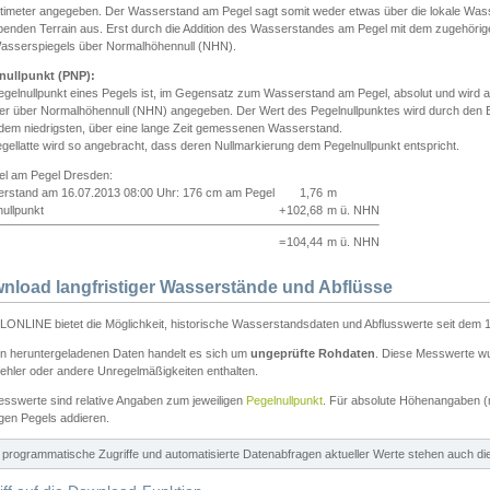
ntimeter angegeben. Der Wasserstand am Pegel sagt somit weder etwas über die lokale Wa
enden Terrain aus. Erst durch die Addition des Wasserstandes am Pegel mit dem zugehörig
asserspiegels über Normalhöhennull (NHN).
nullpunkt (PNP):
egelnullpunkt eines Pegels ist, im Gegensatz zum Wasserstand am Pegel, absolut und wir
ter über Normalhöhennull (NHN) angegeben. Der Wert des Pegelnullpunktes wird durch den Bet
 dem niedrigsten, über eine lange Zeit gemessenen Wasserstand.
gellatte wird so angebracht, dass deren Nullmarkierung dem Pegelnullpunkt entspricht.
iel am Pegel Dresden:
rstand am 16.07.2013 08:00 Uhr: 176 cm am Pegel
1,76
m
ullpunkt
+
102,68
m ü. NHN
=
104,44
m ü. NHN
nload langfristiger Wasserstände und Abflüsse
ONLINE bietet die Möglichkeit, historische Wasserstandsdaten und Abflusswerte seit dem 1
en heruntergeladenen Daten handelt es sich um
ungeprüfte Rohdaten
. Diese Messwerte wur
ehler oder andere Unregelmäßigkeiten enthalten.
esswerte sind relative Angaben zum jeweiligen
Pegelnullpunkt
. Für absolute Höhenangaben 
igen Pegels addieren.
ür programmatische Zugriffe und automatisierte Datenabfragen aktueller Werte stehen auch d