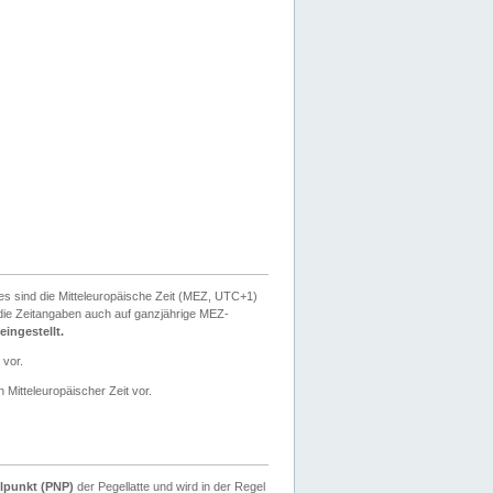
ies sind die Mitteleuropäische Zeit (MEZ, UTC+1)
ie Zeitangaben auch auf ganzjährige MEZ-
ingestellt.
 vor.
 Mitteleuropäischer Zeit vor.
lpunkt (PNP)
der Pegellatte und wird in der Regel