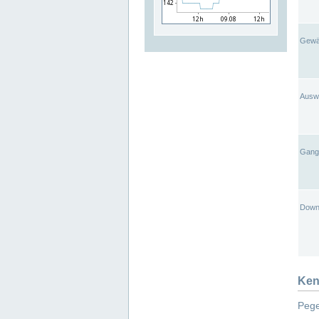
Gewä
Ausw
Gangl
Down
Ken
Pege