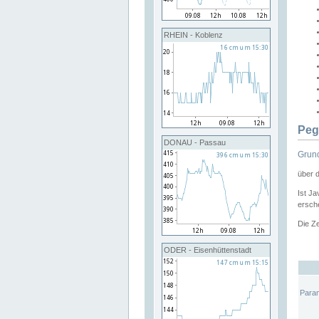
RHEIN - Koblenz
Peg
DONAU - Passau
Grund
über 
Ist Ja
ersche
Die Ze
ODER - Eisenhüttenstadt
Para