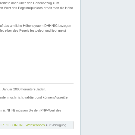
ssertiefe noch über den Höhenbezug zum
en Wert des Pegelnullpunktes erhält man die Höhe
d auf das amtliche Höhensystem DHHN92 bezogen
reiber des Pegels festgelegt und liegt meist
. Januar 2000 herunterzuladen.
den noch nicht validiert und können Ausreißer,
(m ü. NHN) müssen Sie den PNP-Wert des
ie
PEGELONLINE Webservices
zur Verfügung.