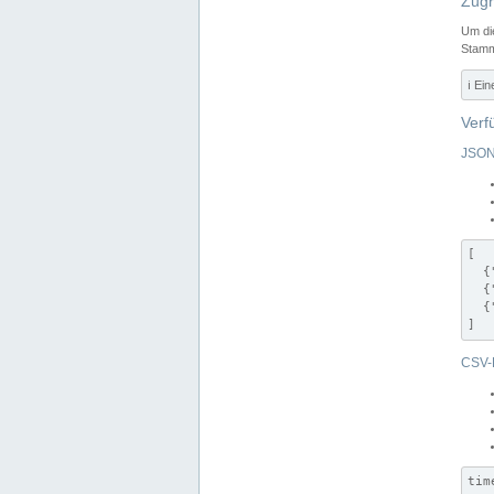
Zugr
Um di
Stamm
ℹ️ Ei
Verf
JSON
[

  {
  {
  {
]
CSV-
tim