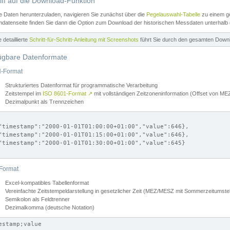
iff auf die Download-Funktion
e Daten herunterzuladen, navigieren Sie zunächst über die
Pegelauswahl-Tabelle
zu einem ge
datenseite finden Sie dann die Option zum Download der historischen Messdaten unterhalb
ne detaillierte
Schritt-für-Schritt-Anleitung mit Screenshots
führt Sie durch den gesamten Down
ügbare Datenformate
-Format
Strukturiertes Datenformat für programmatische Verarbeitung
Zeitstempel im
ISO 8601-Format
↗
mit vollständigen Zeitzoneninformation (Offset von 
Dezimalpunkt als Trennzeichen
"timestamp":"2000-01-01T01:00:00+01:00","value":646},

"timestamp":"2000-01-01T01:15:00+01:00","value":646},

"timestamp":"2000-01-01T01:30:00+01:00","value":645}

Format
Excel-kompatibles Tabellenformat
Vereinfachte Zeitstempeldarstellung in gesetzlicher Zeit (MEZ/MESZ mit Sommerzeitumstel
Semikolon als Feldtrenner
Dezimalkomma (deutsche Notation)
estamp;value
