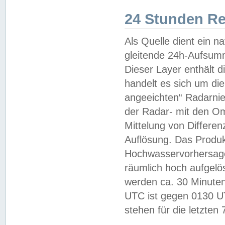
24 Stunden R
Als Quelle dient ein n
gleitende 24h-Aufsum
Dieser Layer enthält
handelt es sich um di
angeeichten“ Radarnie
der Radar- mit den O
Mittelung von Differe
Auflösung. Das Produk
Hochwasservorhersagez
räumlich hoch aufgelö
werden ca. 30 Minuten
UTC ist gegen 0130 UTC
stehen für die letzten