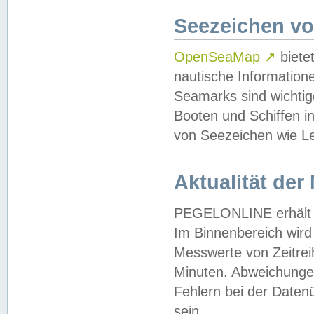
Seezeichen v
OpenSeaMap
↗
biete
nautische Information
Seamarks sind wichtig
Booten und Schiffen i
von Seezeichen wie Le
Aktualität der
PEGELONLINE erhält u
Im Binnenbereich wird 
Messwerte von Zeitreih
Minuten. Abweichungen
Fehlern bei der Daten
sein.