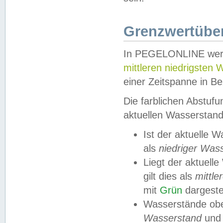
Grenzwertüber
In PEGELONLINE werde
mittleren niedrigsten
einer Zeitspanne in Be
Die farblichen Abstuf
aktuellen Wasserstand
Ist der aktuelle 
als
niedriger Was
Liegt der aktue
gilt dies als
mittle
mit
Grün
dargestel
Wasserstände obe
Wasserstand
und