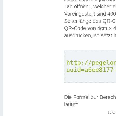
Tab öffnen", welcher 
Voreingestellt sind 4
Seitenlänge des QR-C
QR-Code von 4cm × 4c
ausdrucken, so setzt 
http://pegelo
uuid=a6ee8177
Die Formel zur Berech
lautet:
			(DPI × Druckkantenlänge in cm) ÷ 2,54 = Kantenlänge in Pixel
