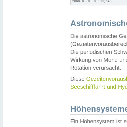
2000-01-01 01:30;645
Astronomische
Die astronomische Gez
(Gezeitenvorausberec
Die periodischen Schw
Wirkung von Mond und
Rotation verursacht.
Diese
Gezeitenvorau
Seeschifffahrt und Hy
Höhensystem
Ein Höhensystem ist e