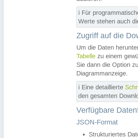
ℹ️ Für programmatisch
Werte stehen auch d
Zugriff auf die D
Um die Daten herunter
Tabelle
zu einem gewün
Sie dann die Option z
Diagrammanzeige.
ℹ️ Eine detaillierte
Schr
den gesamten Downlo
Verfügbare Daten
JSON-Format
Strukturiertes Da