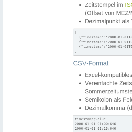
Zeitstempel im
IS
(Offset von MEZ
Dezimalpunkt als
[

  {"timestamp":"2000-01-01T0
  {"timestamp":"2000-01-01T0
  {"timestamp":"2000-01-01T0
]
CSV-Format
Excel-kompatibles
Vereinfachte Zeit
Sommerzeitumstel
Semikolon als Fel
Dezimalkomma (de
timestamp;value

2000-01-01 01:00;646

2000-01-01 01:15;646
