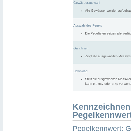
Gewässerauswahl
Alle Gewässer werden aufgelist
Auswahl des Pegels
Die Pegellisten zeigen alle ver
Ganglinien
Zeigt die ausgewählten Messwer
Download
Stellt die ausgewählten Messwer
kann txt, csv oder zrxp verwen
Kennzeichnen
Pegelkennwer
Pegelkennwert: 