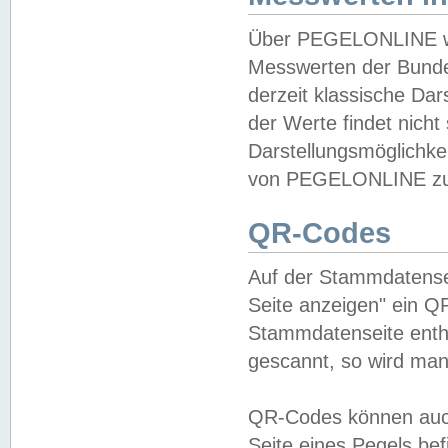
Über PEGELONLINE wer
Messwerten der Bundes
derzeit klassische Da
der Werte findet nicht 
Darstellungsmöglichkei
von PEGELONLINE zu 
QR-Codes
Auf der Stammdatensei
Seite anzeigen" ein Q
Stammdatenseite enthä
gescannt, so wird man
QR-Codes können auc
Seite eines Pegels be