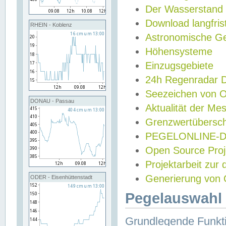
Der Wasserstand
Download langfris
RHEIN - Koblenz
Astronomische Gez
Höhensysteme
Einzugsgebiete
24h Regenradar
Seezeichen von 
DONAU - Passau
Aktualität der Me
Grenzwertübersch
PEGELONLINE-Di
Open Source Projek
Projektarbeit zur
Generierung von 
ODER - Eisenhüttenstadt
Pegelauswahl 
Grundlegende Funkti