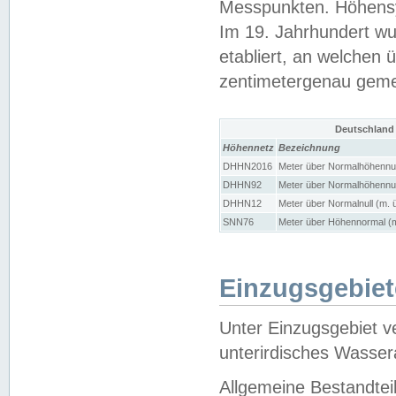
Messpunkten. Höhensy
Im 19. Jahrhundert wu
etabliert, an welchen 
zentimetergenau gem
Deutschland
Höhennetz
Bezeichnung
DHHN2016
Meter über Normalhöhennul
DHHN92
Meter über Normalhöhennul
DHHN12
Meter über Normalnull (m. 
SNN76
Meter über Höhennormal (m
Einzugsgebiet
Unter Einzugsgebiet v
unterirdisches Wasser
Allgemeine Bestandtei