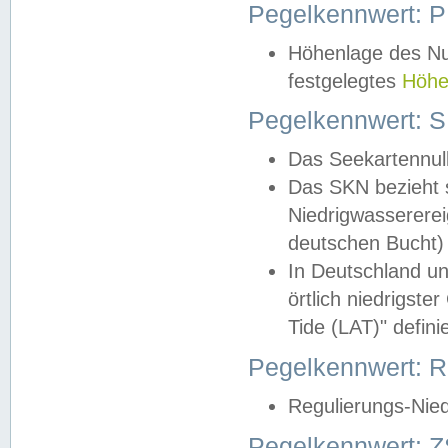
Pegelkennwert: 
Höhenlage des Nul
festgelegtes
Höhe
Pegelkennwert: 
Das Seekartennull
Das SKN bezieht s
Niedrigwassererei
deutschen Bucht) 
In Deutschland un
örtlich niedrigst
Tide (LAT)" definie
Pegelkennwert:
Regulierungs-Nie
Pegelkennwert: Z