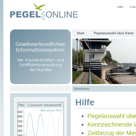
Hilfe
Link
Start
Pegelauswahl über Karte
Newsletter
Hilfe
Elbe - Cuxhaven Steubenhöft
Pegelauswahl übe
Kennzeichnende 
Zeitbezug der Me