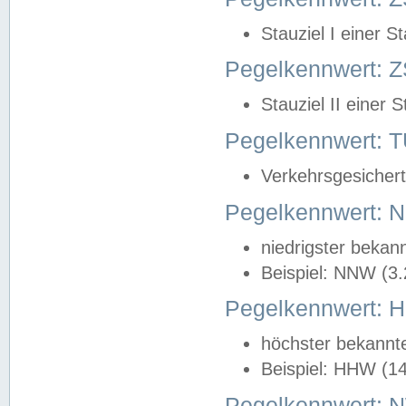
Stauziel I einer S
Pegelkennwert: Z
Stauziel II einer 
Pegelkennwert:
Verkehrsgesichert
Pegelkennwert:
niedrigster bekan
Beispiel: NNW (3
Pegelkennwert:
höchster bekannt
Beispiel: HHW (1
Pegelkennwert: 