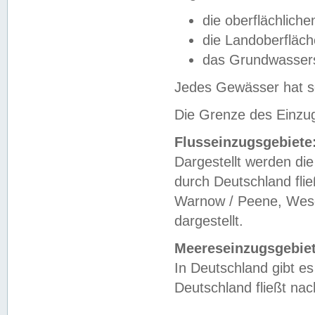
die oberflächlich
die Landoberfläc
das Grundwasser
Jedes Gewässer hat se
Die Grenze des Einzug
Flusseinzugsgebiete
Dargestellt werden die
durch Deutschland fli
Warnow / Peene, Weser
dargestellt.
Meereseinzugsgebiet
In Deutschland gibt 
Deutschland fließt n