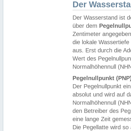
Der Wasserst
Der Wasserstand ist d
über dem
Pegelnullp
Zentimeter angegeben
die lokale Wassertie
aus. Erst durch die A
Wert des Pegelnullpun
Normalhöhennull (NHN
Pegelnullpunkt (PNP)
Der Pegelnullpunkt ei
absolut und wird auf
Normalhöhennull (NHN
den Betreiber des Pege
eine lange Zeit geme
Die Pegellatte wird s