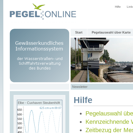
Hilfe
Link
Start
Pegelauswahl über Karte
Newsletter
Hilfe
Elbe - Cuxhaven Steubenhöft
Pegelauswahl übe
Kennzeichnende 
Zeitbezug der Me