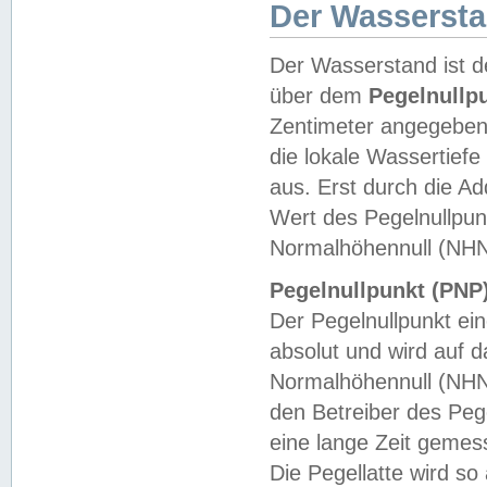
Der Wasserst
Der Wasserstand ist d
über dem
Pegelnullp
Zentimeter angegeben
die lokale Wassertie
aus. Erst durch die A
Wert des Pegelnullpun
Normalhöhennull (NHN
Pegelnullpunkt (PNP)
Der Pegelnullpunkt ei
absolut und wird auf
Normalhöhennull (NHN
den Betreiber des Pege
eine lange Zeit geme
Die Pegellatte wird s