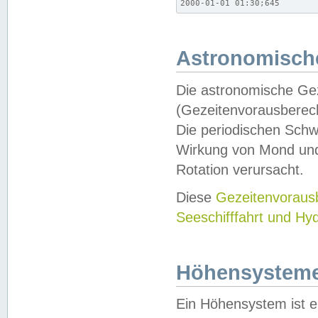
2000-01-01 01:30;645
Astronomische
Die astronomische Gez
(Gezeitenvorausberec
Die periodischen Schw
Wirkung von Mond und
Rotation verursacht.
Diese
Gezeitenvorau
Seeschifffahrt und Hy
Höhensystem
Ein Höhensystem ist e