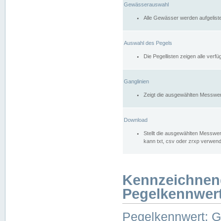
Gewässerauswahl
Alle Gewässer werden aufgelist
Auswahl des Pegels
Die Pegellisten zeigen alle ver
Ganglinien
Zeigt die ausgewählten Messwer
Download
Stellt die ausgewählten Messwer
kann txt, csv oder zrxp verwen
Kennzeichnen
Pegelkennwer
Pegelkennwert: 