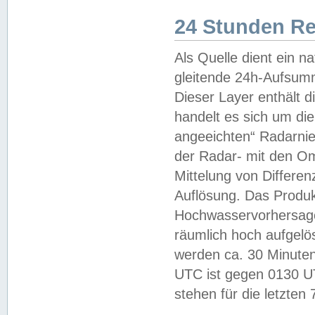
24 Stunden R
Als Quelle dient ein n
gleitende 24h-Aufsum
Dieser Layer enthält
handelt es sich um di
angeeichten“ Radarnie
der Radar- mit den O
Mittelung von Differe
Auflösung. Das Produk
Hochwasservorhersagez
räumlich hoch aufgelö
werden ca. 30 Minuten
UTC ist gegen 0130 UTC
stehen für die letzten