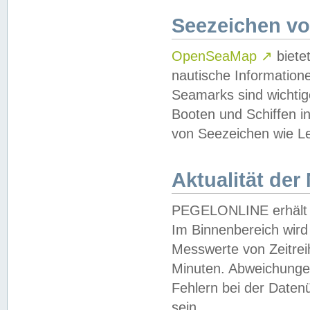
Seezeichen v
OpenSeaMap
↗
biete
nautische Information
Seamarks sind wichtig
Booten und Schiffen i
von Seezeichen wie Le
Aktualität der
PEGELONLINE erhält u
Im Binnenbereich wird 
Messwerte von Zeitreih
Minuten. Abweichungen
Fehlern bei der Daten
sein.