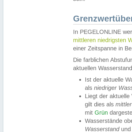
Grenzwertüber
In PEGELONLINE werde
mittleren niedrigsten
einer Zeitspanne in Be
Die farblichen Abstuf
aktuellen Wasserstand
Ist der aktuelle 
als
niedriger Was
Liegt der aktue
gilt dies als
mittle
mit
Grün
dargestel
Wasserstände obe
Wasserstand
und