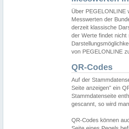
Über PEGELONLINE wer
Messwerten der Bundes
derzeit klassische Da
der Werte findet nicht 
Darstellungsmöglichkei
von PEGELONLINE zu 
QR-Codes
Auf der Stammdatensei
Seite anzeigen" ein Q
Stammdatenseite enthä
gescannt, so wird man
QR-Codes können auc
Seite eines Pegels be