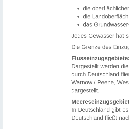
die oberflächlich
die Landoberfläc
das Grundwasser
Jedes Gewässer hat se
Die Grenze des Einzug
Flusseinzugsgebiete
Dargestellt werden die
durch Deutschland fli
Warnow / Peene, Weser
dargestellt.
Meereseinzugsgebiet
In Deutschland gibt 
Deutschland fließt n