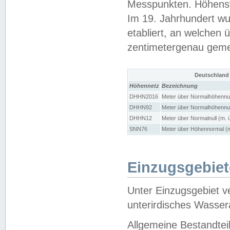
Messpunkten. Höhensy
Im 19. Jahrhundert wu
etabliert, an welchen 
zentimetergenau gem
Deutschland
Höhennetz
Bezeichnung
DHHN2016
Meter über Normalhöhennul
DHHN92
Meter über Normalhöhennul
DHHN12
Meter über Normalnull (m. 
SNN76
Meter über Höhennormal (m
Einzugsgebiet
Unter Einzugsgebiet v
unterirdisches Wasser
Allgemeine Bestandtei