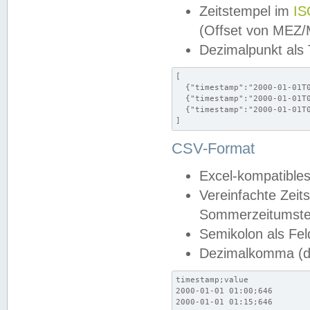
Zeitstempel im
IS
(Offset von MEZ
Dezimalpunkt als
[

  {"timestamp":"2000-01-01T0
  {"timestamp":"2000-01-01T0
  {"timestamp":"2000-01-01T0
]
CSV-Format
Excel-kompatibles
Vereinfachte Zeit
Sommerzeitumstel
Semikolon als Fel
Dezimalkomma (de
timestamp;value

2000-01-01 01:00;646

2000-01-01 01:15;646
