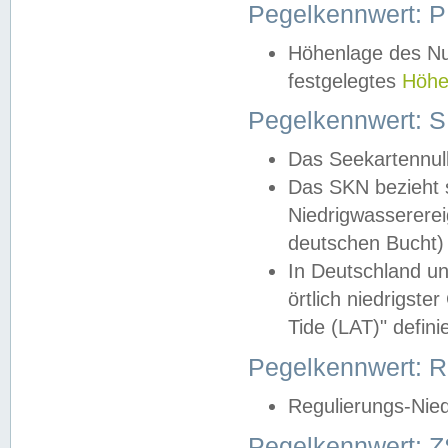
Pegelkennwert: 
Höhenlage des Nul
festgelegtes
Höhe
Pegelkennwert: 
Das Seekartennull
Das SKN bezieht s
Niedrigwassererei
deutschen Bucht) 
In Deutschland un
örtlich niedrigst
Tide (LAT)" definie
Pegelkennwert:
Regulierungs-Nie
Pegelkennwert: Z