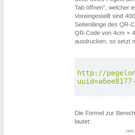
Tab öffnen", welcher 
Voreingestellt sind 4
Seitenlänge des QR-C
QR-Code von 4cm × 4c
ausdrucken, so setzt 
http://pegelo
uuid=a6ee8177
Die Formel zur Berech
lautet:
			(DPI × Druckkantenlänge in cm) ÷ 2,54 = Kantenlänge in Pixel
