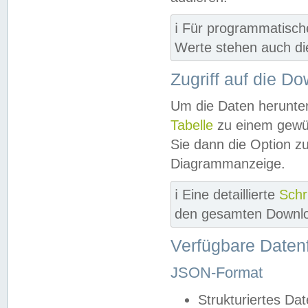
ℹ️ Für programmatisch
Werte stehen auch d
Zugriff auf die D
Um die Daten herunter
Tabelle
zu einem gewün
Sie dann die Option z
Diagrammanzeige.
ℹ️ Eine detaillierte
Schr
den gesamten Downlo
Verfügbare Daten
JSON-Format
Strukturiertes Da