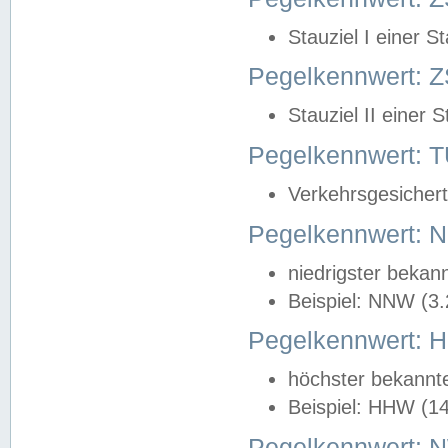
Stauziel I einer S
Pegelkennwert: Z
Stauziel II einer 
Pegelkennwert:
Verkehrsgesichert
Pegelkennwert:
niedrigster bekan
Beispiel: NNW (3
Pegelkennwert:
höchster bekannt
Beispiel: HHW (1
Pegelkennwert: 