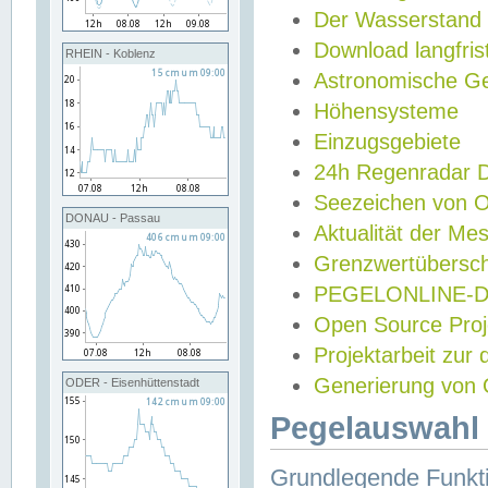
Der Wasserstand
Download langfris
RHEIN - Koblenz
Astronomische Gez
Höhensysteme
Einzugsgebiete
24h Regenradar
Seezeichen von 
DONAU - Passau
Aktualität der Me
Grenzwertübersch
PEGELONLINE-Di
Open Source Projek
Projektarbeit zur
Generierung von 
ODER - Eisenhüttenstadt
Pegelauswahl 
Grundlegende Funkti