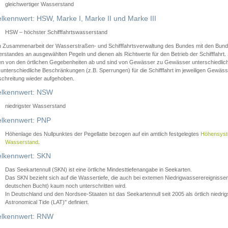
gleichwertiger Wasserstand
lkennwert: HSW, Marke I, Marke II und Marke III
HSW – höchster Schifffahrtswasserstand
in Zusammenarbeit der Wasserstraßen- und Schifffahrtsverwaltung des Bundes mit den Bund
standes an ausgewählten Pegeln und dienen als Richtwerte für den Betrieb der Schifffahrt. 
n von den örtlichen Gegebenheiten ab und sind von Gewässer zu Gewässer unterschiedlich
 unterschiedliche Beschränkungen (z.B. Sperrungen) für die Schifffahrt im jeweiligen Gewäss
schreitung wieder aufgehoben.
lkennwert: NSW
niedrigster Wasserstand
lkennwert: PNP
Höhenlage des Nullpunktes der Pegellatte bezogen auf ein amtlich festgelegtes
Höhensys
Wasserstand
.
lkennwert: SKN
Das Seekartennull (SKN) ist eine örtliche Mindesttiefenangabe in Seekarten.
Das SKN bezieht sich auf die Wassertiefe, die auch bei extemen Niedrigwasserereignissen
deutschen Bucht) kaum noch unterschritten wird.
In Deutschland und den Nordsee-Staaten ist das Seekartennull seit 2005 als örtlich nie
Astronomical Tide (LAT)" definiert.
lkennwert: RNW