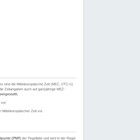
ies sind die Mitteleuropäische Zeit (MEZ, UTC+1)
ie Zeitangaben auch auf ganzjährige MEZ-
ingestellt.
 vor.
 Mitteleuropäischer Zeit vor.
lpunkt (PNP)
der Pegellatte und wird in der Regel