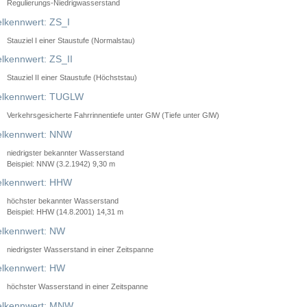
Regulierungs-Niedrigwasserstand
lkennwert: ZS_I
Stauziel I einer Staustufe (Normalstau)
lkennwert: ZS_II
Stauziel II einer Staustufe (Höchststau)
elkennwert: TUGLW
Verkehrsgesicherte Fahrrinnentiefe unter GlW (Tiefe unter GlW)
lkennwert: NNW
niedrigster bekannter Wasserstand
Beispiel: NNW (3.2.1942) 9,30 m
lkennwert: HHW
höchster bekannter Wasserstand
Beispiel: HHW (14.8.2001) 14,31 m
lkennwert: NW
niedrigster Wasserstand in einer Zeitspanne
lkennwert: HW
höchster Wasserstand in einer Zeitspanne
elkennwert: MNW