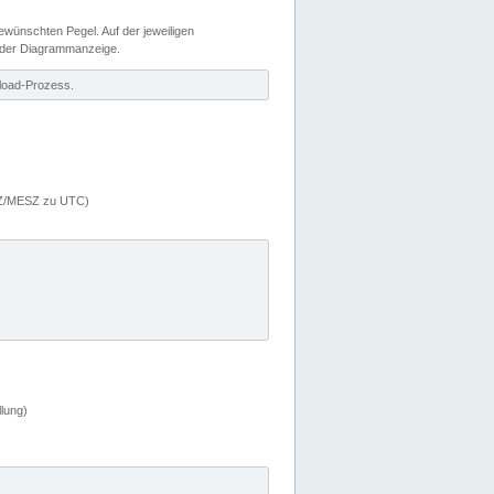
wünschten Pegel. Auf der jeweiligen
 der Diagrammanzeige.
load-Prozess.
MEZ/MESZ zu UTC)
lung)