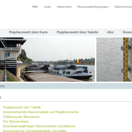
Hilfe
Links
Impressum
Nutzungsbedingungen
Datenschutz
Pegelauswahl über Karte
Pegelauswahl über Tabelle
Abo
Down
tter
e
Pegelauswahl über Tabelle
Kennzeichnende Wasserstände und Pegelkennwerte
Zeitbezug der Messwerte
Der Wasserstand
Download langfristiger Wasserstände und Abflüsse
Astronomische Gezeitenganglinie (Astrotide)