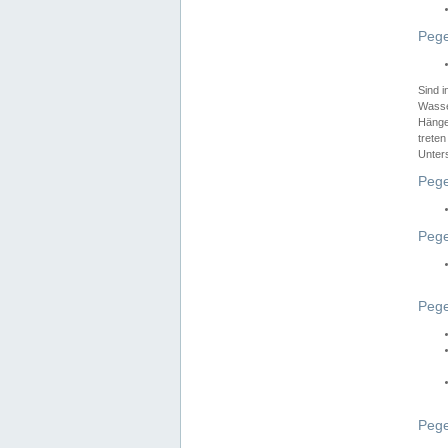
Pege
Sind 
Wasser
Hänge
treten
Unter
Pege
Pege
Pege
Pege