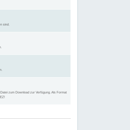
n sind.
n.
n.
p Datei zum Download zur Verfügung. Als Format
MEZ!