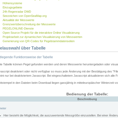
Höhensysteme
Einzugsgebiete
24h Regenradar DWD
Seezeichen von OpenSeaMap.org
Aktualität der Messwerte
Grenzwertüberschreitung der Messwerte
PEGELONLINE-Dienste
Open Source Projekt für die interaktive Online Visualisierung
Projektarbeit zur dynamischen Visualisierung von Messwerten
Generierung von QR-Codes für Pegelstammdatenseiten
elauswahl über Tabelle
legende Funktionsweise der Tabelle
die Tabelle können Pegel gefunden werden und deren Messwerte heruntergeladen oder visuali
vascript deaktiviert oder nicht verfügbar so muss jede Änderung mit der Bestätigung des "Filt
int nur bei deaktiviertem Javascript. Bei eingeschaltetem Javascript aktualisieren sich alle 
itstempel in den Dateien beim Download liegen ganzjährig in mitteleuropäischer Winterzeit vo
Bedienung der Tabelle:
Beschreibung
meter
Hier besteht die Möglichkeit, die auszuwertende Messgröße einzustellen. Bei einer Ände