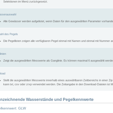
Selektionen im Menü zurückgesetzt.
sserauswahl
Alle Gewässer werden aufgelistet, wenn Daten für den ausgewählten Parameter vorhande
ahl des Pegels
Die Pegellisten zeigen alle verfügbaren Pegel einmal mit Namen und einmal mit Nummer a
inien
Zeigt die ausgewählten Messwerte als Ganglinie. Es können maximal 6 ausgewählt werde
load
Stellt die ausgewählten Messwerte innerhalb eines auswählbaren Zeitbereichs in einer Zi
kann txt, csv oder zrxp verwendet werden. Die Zeitangabe in den Download-Dateien ist 
nzeichnende Wasserstände und Pegelkennwerte
lkennwert: GLW