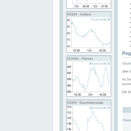
RHEIN - Koblenz
Peg
DONAU - Passau
Grund
über 
Ist Ja
ersche
Die Ze
ODER - Eisenhüttenstadt
Para