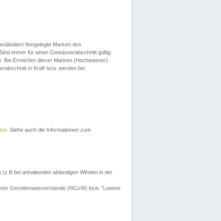
esländern festgelegte Marken des
Sind immer für einen Gewässerabschnitt gültig.
. Bei Erreichen dieser Marken (Hochwasser)
erabschnitt in Kraft bzw. werden bei
tem
. Siehe auch die Informationen zum
 (z.B bei anhaltenden ablandigen Winden in der
drigster Gezeitenwasserstande (NGzW) bzw. "Lowest