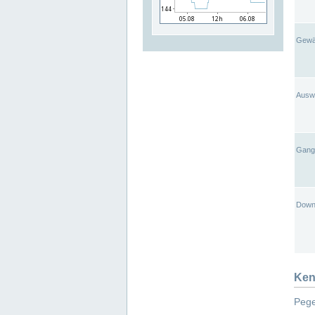
Gewä
Ausw
Gangl
Down
Ken
Pege