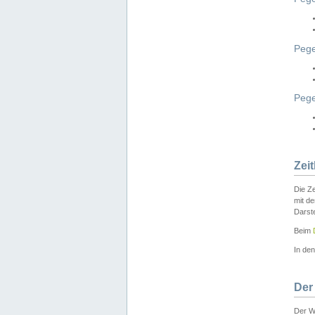
Pege
Peg
Zei
Die Ze
mit d
Darst
Beim
In de
Der
Der W