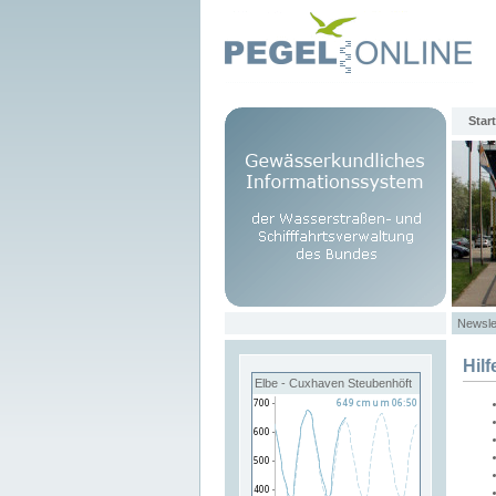
Start
Newsle
Hilf
Elbe - Cuxhaven Steubenhöft