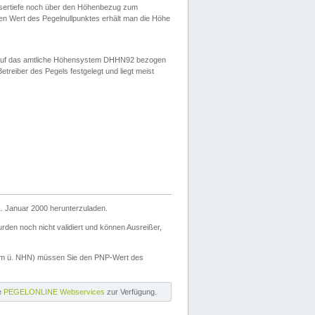
ssertiefe noch über den Höhenbezug zum
en Wert des Pegelnullpunktes erhält man die Höhe
d auf das amtliche Höhensystem DHHN92 bezogen
reiber des Pegels festgelegt und liegt meist
. Januar 2000 herunterzuladen.
den noch nicht validiert und können Ausreißer,
(m ü. NHN) müssen Sie den PNP-Wert des
ie
PEGELONLINE Webservices
zur Verfügung.