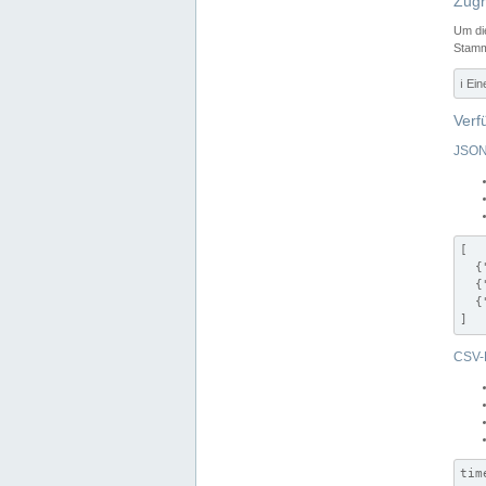
Zugr
Um di
Stamm
ℹ️ Ei
Verf
JSON
[

  {
  {
  {
]
CSV-
tim