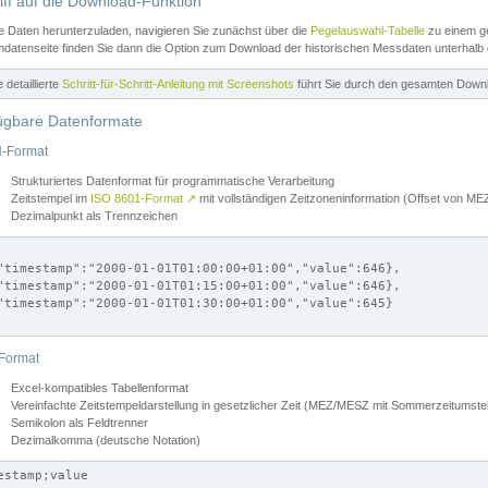
iff auf die Download-Funktion
e Daten herunterzuladen, navigieren Sie zunächst über die
Pegelauswahl-Tabelle
zu einem ge
datenseite finden Sie dann die Option zum Download der historischen Messdaten unterhalb
ne detaillierte
Schritt-für-Schritt-Anleitung mit Screenshots
führt Sie durch den gesamten Down
ügbare Datenformate
-Format
Strukturiertes Datenformat für programmatische Verarbeitung
Zeitstempel im
ISO 8601-Format
↗
mit vollständigen Zeitzoneninformation (Offset von 
Dezimalpunkt als Trennzeichen
"timestamp":"2000-01-01T01:00:00+01:00","value":646},

"timestamp":"2000-01-01T01:15:00+01:00","value":646},

"timestamp":"2000-01-01T01:30:00+01:00","value":645}

Format
Excel-kompatibles Tabellenformat
Vereinfachte Zeitstempeldarstellung in gesetzlicher Zeit (MEZ/MESZ mit Sommerzeitumstel
Semikolon als Feldtrenner
Dezimalkomma (deutsche Notation)
estamp;value
