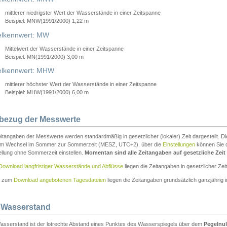
mittlerer niedrigster Wert der Wasserstände in einer Zeitspanne
Beispiel: MNW(1991/2000) 1,22 m
lkennwert: MW
Mittelwert der Wasserstände in einer Zeitspanne
Beispiel: MN(1991/2000) 3,00 m
elkennwert: MHW
mittlerer höchster Wert der Wasserstände in einer Zeitspanne
Beispiel: MHW(1991/2000) 6,00 m
tbezug der Messwerte
itangaben der Messwerte werden standardmäßig in gesetzlicher (lokaler) Zeit dargestellt. D
em Wechsel im Sommer zur Sommerzeit (MESZ, UTC+2). über die
Einstellungen
können Sie d
ellung ohne Sommerzeit einstellen.
Momentan sind alle Zeitangaben auf gesetzliche Zeit e
Download langfristiger Wasserstände und Abflüsse
liegen die Zeitangaben in gesetzlicher Zeit
n zum
Download angebotenen Tagesdateien
liegen die Zeitangaben grundsätzlich ganzjährig in
 Wasserstand
asserstand ist der lotrechte Abstand eines Punktes des Wasserspiegels über dem
Pegelnul