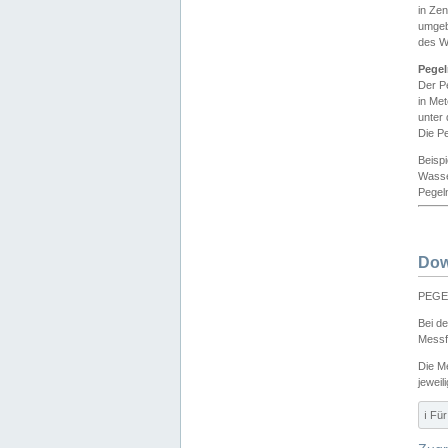
in Ze
umgeb
des W
Pegel
Der P
in Me
unter
Die Pe
Beisp
Wasse
Pegeln
Dow
PEGEL
Bei d
Messf
Die M
jeweil
ℹ️ F