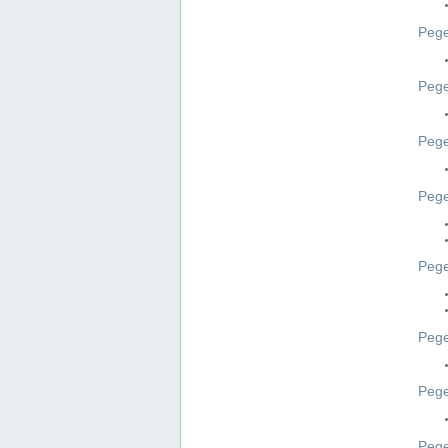
Pege
Pege
Peg
Pege
Pege
Pege
Pege
Peg