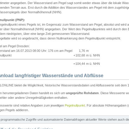
ntimeter angegeben. Der Wasserstand am Pegel sagt somit weder etwas über die lokale Wa
enden Terrain aus. Erst durch die Addition des Wasserstandes am Pegel mit dem zugehörig
asserspiegels über Normalhöhennull (NHN).
nullpunkt (PNP):
egelnullpunkt eines Pegels ist, im Gegensatz zum Wasserstand am Pegel, absolut und wir
ter über Normalhöhennull (NHN) angegeben. Der Wert des Pegelnullpunktes wird durch den Bet
 dem niedrigsten, über eine lange Zeit gemessenen Wasserstand.
gellatte wird so angebracht, dass deren Nullmarkierung dem Pegelnullpunkt entspricht.
iel am Pegel Dresden:
rstand am 16.07.2013 08:00 Uhr: 176 cm am Pegel
1,76
m
ullpunkt
+
102,68
m ü. NHN
=
104,44
m ü. NHN
nload langfristiger Wasserstände und Abflüsse
ONLINE bietet die Möglichkeit, historische Wasserstandsdaten und Abflusswerte seit dem 1
en heruntergeladenen Daten handelt es sich um
ungeprüfte Rohdaten
. Diese Messwerte wur
ehler oder andere Unregelmäßigkeiten enthalten.
esswerte sind relative Angaben zum jeweiligen
Pegelnullpunkt
. Für absolute Höhenangaben 
igen Pegels addieren.
ür programmatische Zugriffe und automatisierte Datenabfragen aktueller Werte stehen auch d