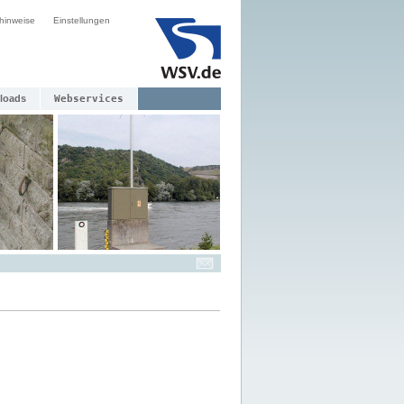
hinweise
Einstellungen
loads
Webservices