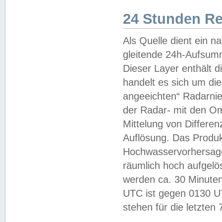
24 Stunden R
Als Quelle dient ein n
gleitende 24h-Aufsum
Dieser Layer enthält
handelt es sich um di
angeeichten“ Radarnie
der Radar- mit den O
Mittelung von Differe
Auflösung. Das Produk
Hochwasservorhersagez
räumlich hoch aufgelö
werden ca. 30 Minuten
UTC ist gegen 0130 UTC
stehen für die letzten