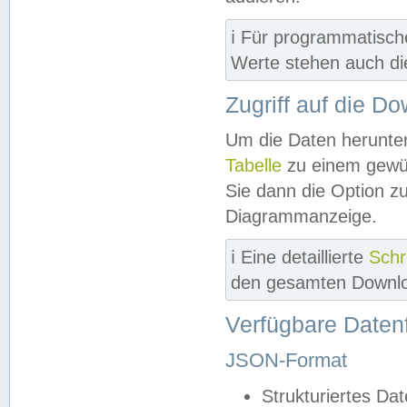
ℹ️ Für programmatisch
Werte stehen auch d
Zugriff auf die D
Um die Daten herunter
Tabelle
zu einem gewün
Sie dann die Option z
Diagrammanzeige.
ℹ️ Eine detaillierte
Schr
den gesamten Downlo
Verfügbare Daten
JSON-Format
Strukturiertes Da