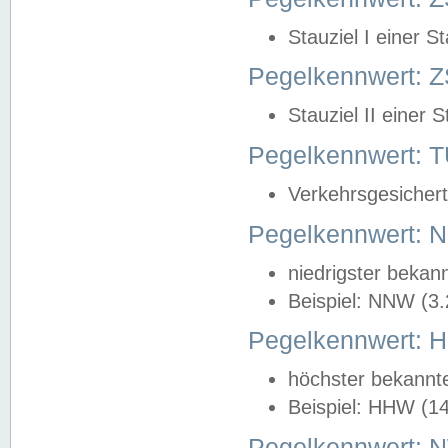
Stauziel I einer S
Pegelkennwert: Z
Stauziel II einer 
Pegelkennwert:
Verkehrsgesichert
Pegelkennwert:
niedrigster bekan
Beispiel: NNW (3
Pegelkennwert:
höchster bekannt
Beispiel: HHW (1
Pegelkennwert: 