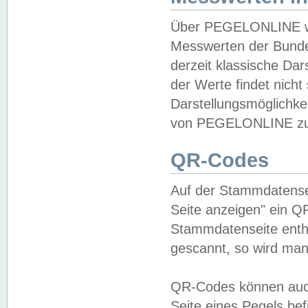
Über PEGELONLINE wer
Messwerten der Bundes
derzeit klassische Da
der Werte findet nicht 
Darstellungsmöglichkei
von PEGELONLINE zu 
QR-Codes
Auf der Stammdatensei
Seite anzeigen" ein Q
Stammdatenseite enthä
gescannt, so wird man
QR-Codes können auc
Seite eines Pegels be