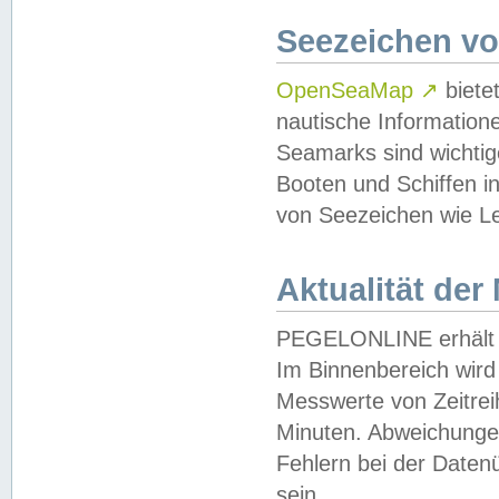
Seezeichen v
OpenSeaMap
↗
biete
nautische Information
Seamarks sind wichtig
Booten und Schiffen i
von Seezeichen wie Le
Aktualität der
PEGELONLINE erhält u
Im Binnenbereich wird 
Messwerte von Zeitreih
Minuten. Abweichungen
Fehlern bei der Daten
sein.