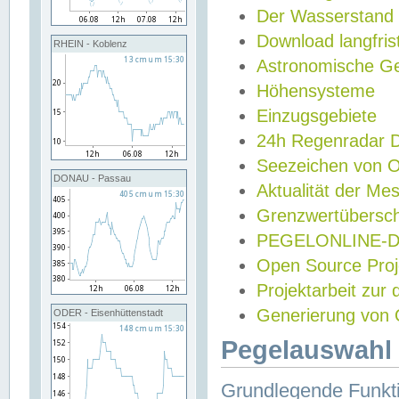
Der Wasserstand
Download langfris
RHEIN - Koblenz
Astronomische Gez
Höhensysteme
Einzugsgebiete
24h Regenradar
Seezeichen von 
DONAU - Passau
Aktualität der Me
Grenzwertübersch
PEGELONLINE-Di
Open Source Projek
Projektarbeit zur
Generierung von 
ODER - Eisenhüttenstadt
Pegelauswahl 
Grundlegende Funkti