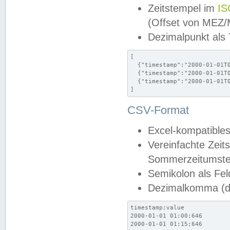
Zeitstempel im
IS
(Offset von MEZ
Dezimalpunkt als
[

  {"timestamp":"2000-01-01T0
  {"timestamp":"2000-01-01T0
  {"timestamp":"2000-01-01T0
]
CSV-Format
Excel-kompatibles
Vereinfachte Zeit
Sommerzeitumstel
Semikolon als Fel
Dezimalkomma (de
timestamp;value

2000-01-01 01:00;646

2000-01-01 01:15;646
