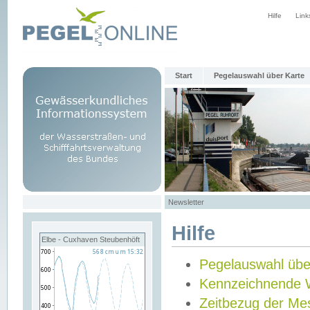
Hilfe
Link
Start
Pegelauswahl über Karte
Newsletter
Hilfe
Elbe - Cuxhaven Steubenhöft
Pegelauswahl übe
Kennzeichnende 
Zeitbezug der Me