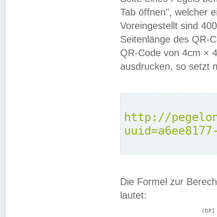
Tab öffnen", welcher 
Voreingestellt sind 4
Seitenlänge des QR-C
QR-Code von 4cm × 4c
ausdrucken, so setzt 
http://pegelo
uuid=a6ee8177
Die Formel zur Berech
lautet:
			(DPI × Druckkantenlänge in cm) ÷ 2,54 = Kantenlänge in Pixel
