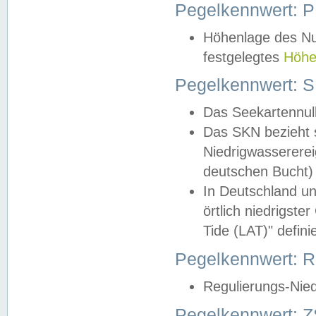
Pegelkennwert: 
Höhenlage des Nul
festgelegtes
Höhe
Pegelkennwert: 
Das Seekartennull
Das SKN bezieht s
Niedrigwassererei
deutschen Bucht) 
In Deutschland un
örtlich niedrigst
Tide (LAT)" definie
Pegelkennwert:
Regulierungs-Nie
Pegelkennwert: Z