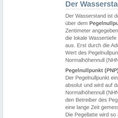
Der Wasserst
Der Wasserstand ist d
über dem
Pegelnullp
Zentimeter angegeben
die lokale Wassertie
aus. Erst durch die A
Wert des Pegelnullpun
Normalhöhennull (NHN
Pegelnullpunkt (PNP)
Der Pegelnullpunkt ei
absolut und wird auf
Normalhöhennull (NHN
den Betreiber des Pege
eine lange Zeit geme
Die Pegellatte wird s