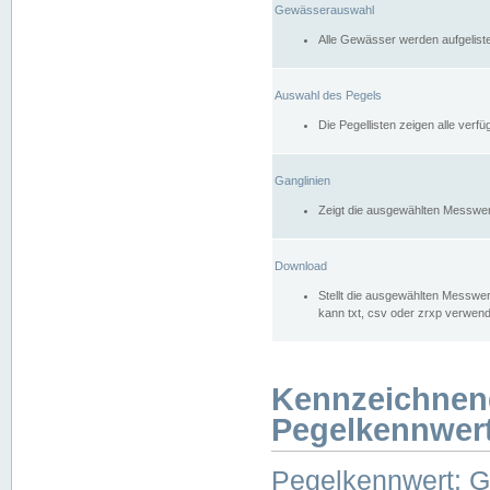
Gewässerauswahl
Alle Gewässer werden aufgelist
Auswahl des Pegels
Die Pegellisten zeigen alle ver
Ganglinien
Zeigt die ausgewählten Messwer
Download
Stellt die ausgewählten Messwer
kann txt, csv oder zrxp verwen
Kennzeichnen
Pegelkennwer
Pegelkennwert: 