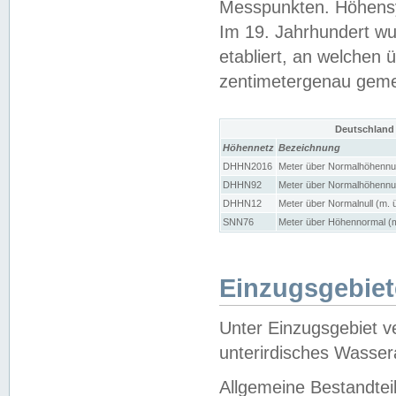
Messpunkten. Höhensy
Im 19. Jahrhundert wu
etabliert, an welchen 
zentimetergenau gem
Deutschland
Höhennetz
Bezeichnung
DHHN2016
Meter über Normalhöhennul
DHHN92
Meter über Normalhöhennul
DHHN12
Meter über Normalnull (m. 
SNN76
Meter über Höhennormal (m
Einzugsgebiet
Unter Einzugsgebiet v
unterirdisches Wasser
Allgemeine Bestandtei