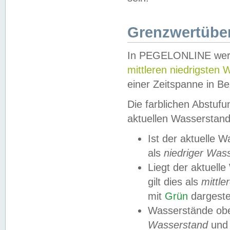
Grenzwertüber
In PEGELONLINE werde
mittleren niedrigsten
einer Zeitspanne in Be
Die farblichen Abstuf
aktuellen Wasserstand
Ist der aktuelle 
als
niedriger Was
Liegt der aktue
gilt dies als
mittle
mit
Grün
dargestel
Wasserstände obe
Wasserstand
und