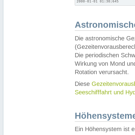
2000-01-01 01:30;645
Astronomische
Die astronomische Gez
(Gezeitenvorausberec
Die periodischen Schw
Wirkung von Mond und
Rotation verursacht.
Diese
Gezeitenvorau
Seeschifffahrt und Hy
Höhensystem
Ein Höhensystem ist e