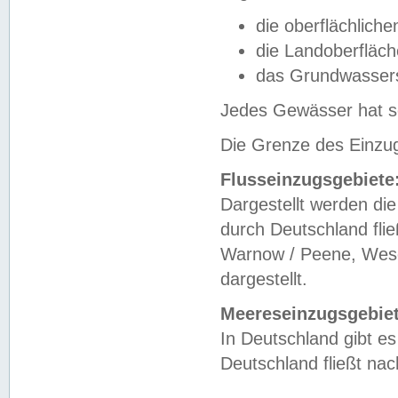
die oberflächlich
die Landoberfläc
das Grundwasser
Jedes Gewässer hat se
Die Grenze des Einzug
Flusseinzugsgebiete
Dargestellt werden die
durch Deutschland fli
Warnow / Peene, Weser
dargestellt.
Meereseinzugsgebiet
In Deutschland gibt 
Deutschland fließt n