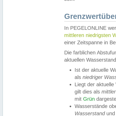
Grenzwertüber
In PEGELONLINE werde
mittleren niedrigsten
einer Zeitspanne in Be
Die farblichen Abstuf
aktuellen Wasserstand
Ist der aktuelle 
als
niedriger Was
Liegt der aktue
gilt dies als
mittle
mit
Grün
dargestel
Wasserstände obe
Wasserstand
und