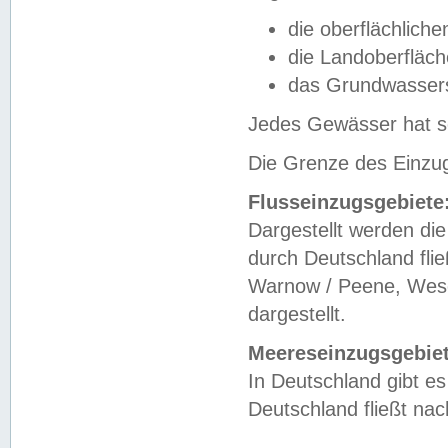
die oberflächlich
die Landoberfläc
das Grundwasser
Jedes Gewässer hat se
Die Grenze des Einzug
Flusseinzugsgebiete
Dargestellt werden die
durch Deutschland fli
Warnow / Peene, Weser
dargestellt.
Meereseinzugsgebiet
In Deutschland gibt 
Deutschland fließt n