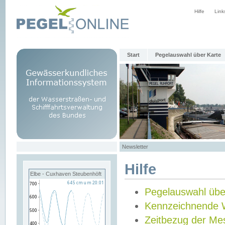
Hilfe
Link
Start
Pegelauswahl über Karte
Newsletter
Hilfe
Elbe - Cuxhaven Steubenhöft
Pegelauswahl übe
Kennzeichnende 
Zeitbezug der Me