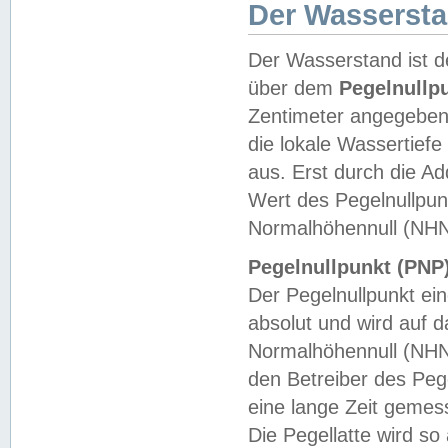
Der Wasserst
Der Wasserstand ist d
über dem
Pegelnullp
Zentimeter angegeben
die lokale Wassertie
aus. Erst durch die A
Wert des Pegelnullpun
Normalhöhennull (NHN
Pegelnullpunkt (PNP)
Der Pegelnullpunkt ei
absolut und wird auf
Normalhöhennull (NHN
den Betreiber des Pege
eine lange Zeit geme
Die Pegellatte wird s