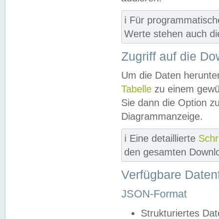
ℹ️ Für programmatisch
Werte stehen auch d
Zugriff auf die D
Um die Daten herunter
Tabelle
zu einem gewün
Sie dann die Option z
Diagrammanzeige.
ℹ️ Eine detaillierte
Schr
den gesamten Downlo
Verfügbare Daten
JSON-Format
Strukturiertes Da