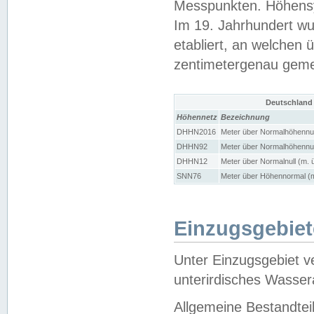
Messpunkten. Höhensy
Im 19. Jahrhundert wu
etabliert, an welchen 
zentimetergenau gem
Deutschland
Höhennetz
Bezeichnung
DHHN2016
Meter über Normalhöhennul
DHHN92
Meter über Normalhöhennul
DHHN12
Meter über Normalnull (m. 
SNN76
Meter über Höhennormal (m
Einzugsgebiet
Unter Einzugsgebiet v
unterirdisches Wasser
Allgemeine Bestandtei