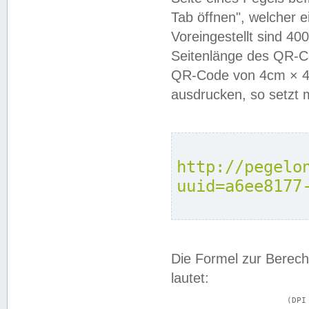
Tab öffnen", welcher 
Voreingestellt sind 4
Seitenlänge des QR-C
QR-Code von 4cm × 4c
ausdrucken, so setzt 
http://pegelo
uuid=a6ee8177
Die Formel zur Berech
lautet:
			(DPI × Druckkantenlänge in cm) ÷ 2,54 = Kantenlänge in Pixel
