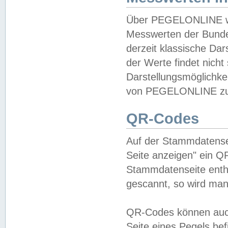
Über PEGELONLINE wer
Messwerten der Bundes
derzeit klassische Da
der Werte findet nicht 
Darstellungsmöglichkei
von PEGELONLINE zu 
QR-Codes
Auf der Stammdatensei
Seite anzeigen" ein Q
Stammdatenseite enthä
gescannt, so wird man
QR-Codes können auc
Seite eines Pegels be