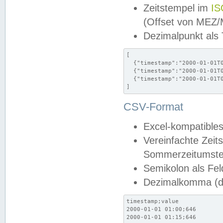
Zeitstempel im
IS
(Offset von MEZ
Dezimalpunkt als
[

  {"timestamp":"2000-01-01T0
  {"timestamp":"2000-01-01T0
  {"timestamp":"2000-01-01T0
]
CSV-Format
Excel-kompatibles
Vereinfachte Zeit
Sommerzeitumstel
Semikolon als Fel
Dezimalkomma (de
timestamp;value

2000-01-01 01:00;646

2000-01-01 01:15;646
