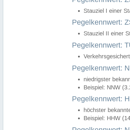
Stauziel I einer S
Pegelkennwert: Z
Stauziel II einer 
Pegelkennwert:
Verkehrsgesichert
Pegelkennwert:
niedrigster bekan
Beispiel: NNW (3
Pegelkennwert:
höchster bekannt
Beispiel: HHW (1
Pegelkennwert: 