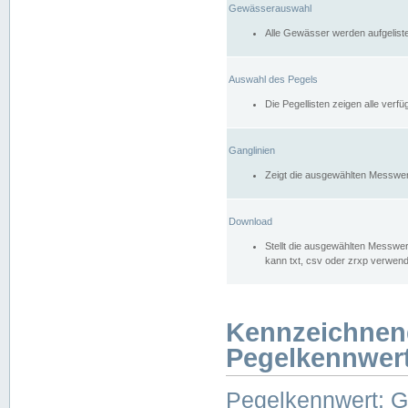
Gewässerauswahl
Alle Gewässer werden aufgelist
Auswahl des Pegels
Die Pegellisten zeigen alle ver
Ganglinien
Zeigt die ausgewählten Messwer
Download
Stellt die ausgewählten Messwer
kann txt, csv oder zrxp verwen
Kennzeichnen
Pegelkennwer
Pegelkennwert: 