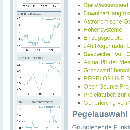
Der Wasserstand
Download langfris
RHEIN - Koblenz
Astronomische Gez
Höhensysteme
Einzugsgebiete
24h Regenradar
Seezeichen von 
DONAU - Passau
Aktualität der Me
Grenzwertübersch
PEGELONLINE-Di
Open Source Projek
Projektarbeit zur
Generierung von 
ODER - Eisenhüttenstadt
Pegelauswahl 
Grundlegende Funkti