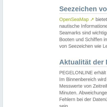
Seezeichen v
OpenSeaMap
↗
biete
nautische Information
Seamarks sind wichtig
Booten und Schiffen i
von Seezeichen wie Le
Aktualität der
PEGELONLINE erhält u
Im Binnenbereich wird 
Messwerte von Zeitreih
Minuten. Abweichungen
Fehlern bei der Daten
sein.