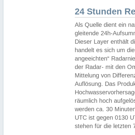
24 Stunden R
Als Quelle dient ein n
gleitende 24h-Aufsum
Dieser Layer enthält
handelt es sich um di
angeeichten“ Radarnie
der Radar- mit den O
Mittelung von Differe
Auflösung. Das Produk
Hochwasservorhersagez
räumlich hoch aufgelö
werden ca. 30 Minuten
UTC ist gegen 0130 UTC
stehen für die letzten