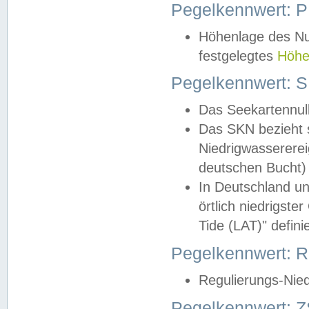
Pegelkennwert: 
Höhenlage des Nul
festgelegtes
Höhe
Pegelkennwert: 
Das Seekartennull
Das SKN bezieht s
Niedrigwassererei
deutschen Bucht) 
In Deutschland un
örtlich niedrigst
Tide (LAT)" definie
Pegelkennwert:
Regulierungs-Nie
Pegelkennwert: Z