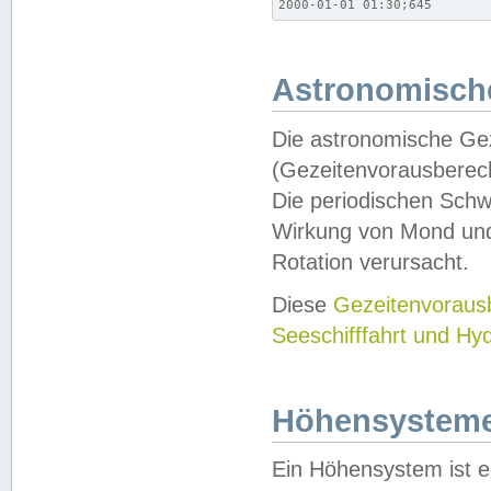
2000-01-01 01:30;645
Astronomische
Die astronomische Gez
(Gezeitenvorausberec
Die periodischen Schw
Wirkung von Mond und
Rotation verursacht.
Diese
Gezeitenvorau
Seeschifffahrt und Hy
Höhensystem
Ein Höhensystem ist e