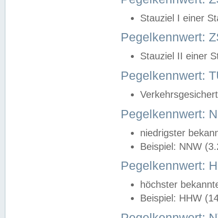
Stauziel I einer S
Pegelkennwert: Z
Stauziel II einer 
Pegelkennwert:
Verkehrsgesichert
Pegelkennwert:
niedrigster bekan
Beispiel: NNW (3
Pegelkennwert:
höchster bekannt
Beispiel: HHW (1
Pegelkennwert: 