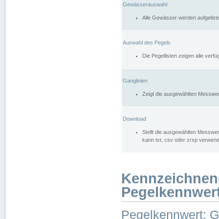
Gewässerauswahl
Alle Gewässer werden aufgelist
Auswahl des Pegels
Die Pegellisten zeigen alle ver
Ganglinien
Zeigt die ausgewählten Messwer
Download
Stellt die ausgewählten Messwer
kann txt, csv oder zrxp verwen
Kennzeichnen
Pegelkennwer
Pegelkennwert: 