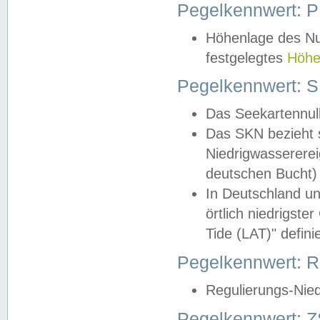
Pegelkennwert: 
Höhenlage des Nul
festgelegtes
Höhe
Pegelkennwert: 
Das Seekartennull
Das SKN bezieht s
Niedrigwassererei
deutschen Bucht) 
In Deutschland un
örtlich niedrigst
Tide (LAT)" definie
Pegelkennwert:
Regulierungs-Nie
Pegelkennwert: Z