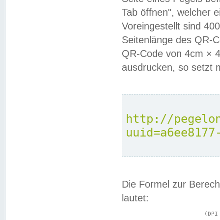
Tab öffnen", welcher 
Voreingestellt sind 4
Seitenlänge des QR-C
QR-Code von 4cm × 4c
ausdrucken, so setzt 
http://pegelo
uuid=a6ee8177
Die Formel zur Berech
lautet:
			(DPI × Druckkantenlänge in cm) ÷ 2,54 = Kantenlänge in Pixel
