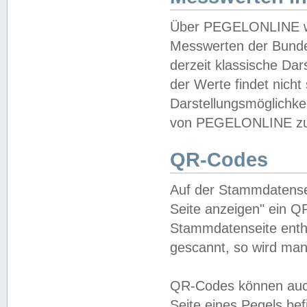
Über PEGELONLINE wer
Messwerten der Bundes
derzeit klassische Da
der Werte findet nicht 
Darstellungsmöglichkei
von PEGELONLINE zu 
QR-Codes
Auf der Stammdatensei
Seite anzeigen" ein Q
Stammdatenseite enthä
gescannt, so wird man
QR-Codes können auc
Seite eines Pegels be