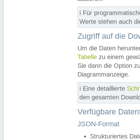
ℹ️ Für programmatisch
Werte stehen auch d
Zugriff auf die D
Um die Daten herunter
Tabelle
zu einem gewün
Sie dann die Option z
Diagrammanzeige.
ℹ️ Eine detaillierte
Schr
den gesamten Downlo
Verfügbare Daten
JSON-Format
Strukturiertes Da