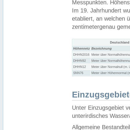
Messpunkten. Höhensy
Im 19. Jahrhundert wu
etabliert, an welchen 
zentimetergenau gem
Deutschland
Höhennetz
Bezeichnung
DHHN2016
Meter über Normalhöhennul
DHHN92
Meter über Normalhöhennul
DHHN12
Meter über Normalnull (m. 
SNN76
Meter über Höhennormal (m
Einzugsgebiet
Unter Einzugsgebiet v
unterirdisches Wasser
Allgemeine Bestandtei