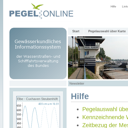
Hilfe
Link
Start
Pegelauswahl über Karte
Newsletter
Hilfe
Elbe - Cuxhaven Steubenhöft
Pegelauswahl übe
Kennzeichnende 
Zeitbezug der Me