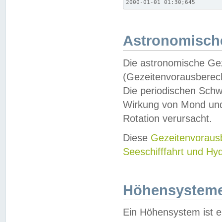
2000-01-01 01:30;645
Astronomische
Die astronomische Gez
(Gezeitenvorausberec
Die periodischen Schw
Wirkung von Mond und
Rotation verursacht.
Diese
Gezeitenvorau
Seeschifffahrt und Hy
Höhensystem
Ein Höhensystem ist e