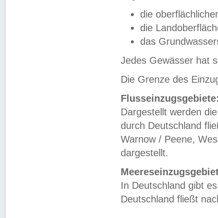
die oberflächlich
die Landoberfläc
das Grundwasser
Jedes Gewässer hat se
Die Grenze des Einzug
Flusseinzugsgebiete
Dargestellt werden die
durch Deutschland fli
Warnow / Peene, Weser
dargestellt.
Meereseinzugsgebiet
In Deutschland gibt 
Deutschland fließt n