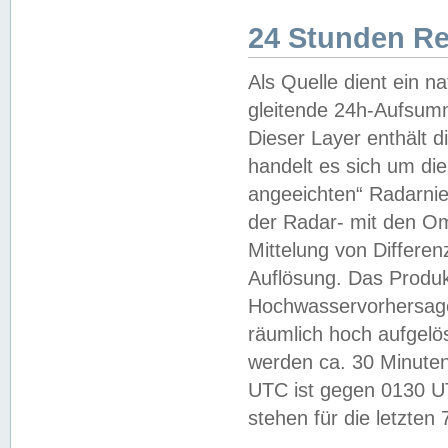
24 Stunden R
Als Quelle dient ein n
gleitende 24h-Aufsum
Dieser Layer enthält
handelt es sich um di
angeeichten“ Radarnie
der Radar- mit den O
Mittelung von Differe
Auflösung. Das Produk
Hochwasservorhersagez
räumlich hoch aufgelö
werden ca. 30 Minuten
UTC ist gegen 0130 UTC
stehen für die letzten