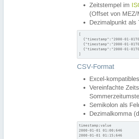
Zeitstempel im
IS
(Offset von MEZ
Dezimalpunkt als
[

  {"timestamp":"2000-01-01T0
  {"timestamp":"2000-01-01T0
  {"timestamp":"2000-01-01T0
]
CSV-Format
Excel-kompatibles
Vereinfachte Zeit
Sommerzeitumstel
Semikolon als Fel
Dezimalkomma (de
timestamp;value

2000-01-01 01:00;646

2000-01-01 01:15;646
