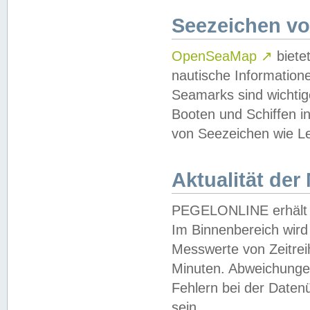
Seezeichen v
OpenSeaMap
↗
biete
nautische Information
Seamarks sind wichtig
Booten und Schiffen i
von Seezeichen wie Le
Aktualität der
PEGELONLINE erhält u
Im Binnenbereich wird 
Messwerte von Zeitreih
Minuten. Abweichungen
Fehlern bei der Daten
sein.