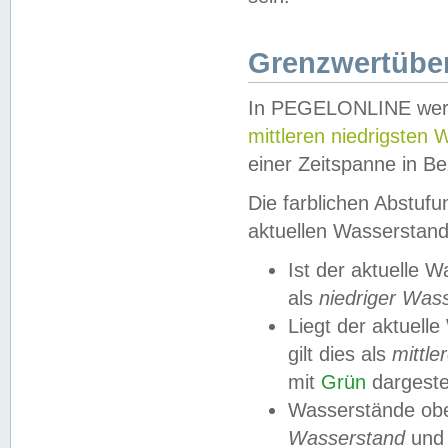
Grenzwertüber
In PEGELONLINE werde
mittleren niedrigsten
einer Zeitspanne in Be
Die farblichen Abstuf
aktuellen Wasserstand
Ist der aktuelle 
als
niedriger Was
Liegt der aktue
gilt dies als
mittle
mit
Grün
dargestel
Wasserstände obe
Wasserstand
und