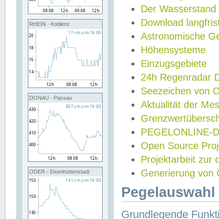
Der Wasserstand
Download langfris
RHEIN - Koblenz
Astronomische Gez
Höhensysteme
Einzugsgebiete
24h Regenradar
Seezeichen von 
DONAU - Passau
Aktualität der Me
Grenzwertübersch
PEGELONLINE-Di
Open Source Projek
Projektarbeit zur
Generierung von 
ODER - Eisenhüttenstadt
Pegelauswahl 
Grundlegende Funkti