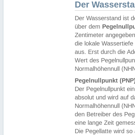
Der Wasserst
Der Wasserstand ist d
über dem
Pegelnullp
Zentimeter angegeben
die lokale Wassertie
aus. Erst durch die A
Wert des Pegelnullpun
Normalhöhennull (NHN
Pegelnullpunkt (PNP)
Der Pegelnullpunkt ei
absolut und wird auf
Normalhöhennull (NHN
den Betreiber des Pege
eine lange Zeit geme
Die Pegellatte wird s