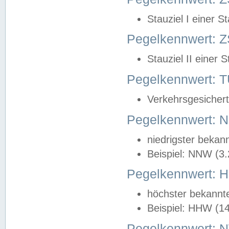
Stauziel I einer S
Pegelkennwert: Z
Stauziel II einer 
Pegelkennwert:
Verkehrsgesichert
Pegelkennwert:
niedrigster bekan
Beispiel: NNW (3
Pegelkennwert:
höchster bekannt
Beispiel: HHW (1
Pegelkennwert: 