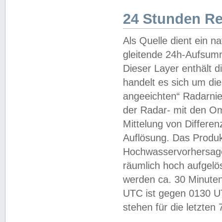
24 Stunden R
Als Quelle dient ein n
gleitende 24h-Aufsum
Dieser Layer enthält
handelt es sich um di
angeeichten“ Radarnie
der Radar- mit den O
Mittelung von Differe
Auflösung. Das Produk
Hochwasservorhersagez
räumlich hoch aufgelö
werden ca. 30 Minuten
UTC ist gegen 0130 UTC
stehen für die letzten