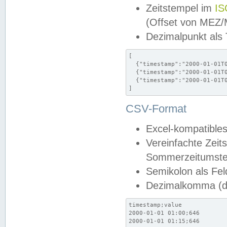
Zeitstempel im
IS
(Offset von MEZ
Dezimalpunkt als
[

  {"timestamp":"2000-01-01T0
  {"timestamp":"2000-01-01T0
  {"timestamp":"2000-01-01T0
]
CSV-Format
Excel-kompatibles
Vereinfachte Zeit
Sommerzeitumstel
Semikolon als Fel
Dezimalkomma (de
timestamp;value

2000-01-01 01:00;646

2000-01-01 01:15;646
