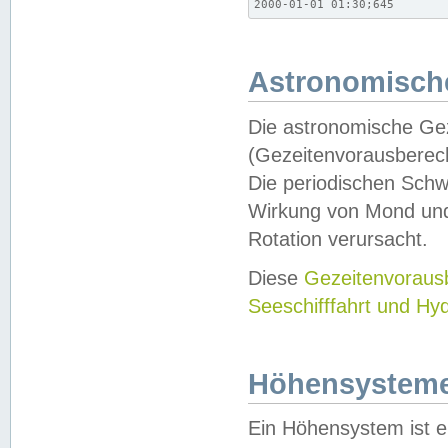
2000-01-01 01:30;645
Astronomische
Die astronomische Gez
(Gezeitenvorausberec
Die periodischen Schw
Wirkung von Mond und
Rotation verursacht.
Diese
Gezeitenvorau
Seeschifffahrt und Hy
Höhensystem
Ein Höhensystem ist e