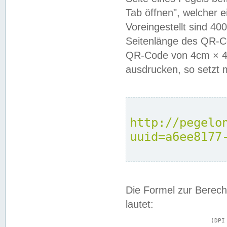
Tab öffnen", welcher 
Voreingestellt sind 4
Seitenlänge des QR-C
QR-Code von 4cm × 4c
ausdrucken, so setzt 
http://pegelo
uuid=a6ee8177
Die Formel zur Berech
lautet:
			(DPI × Druckkantenlänge in cm) ÷ 2,54 = Kantenlänge in Pixel
