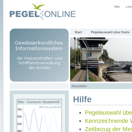
Hilfe
Link
Start
Pegelauswahl über Karte
Newsletter
Hilfe
Elbe - Cuxhaven Steubenhöft
Pegelauswahl übe
Kennzeichnende 
Zeitbezug der Me