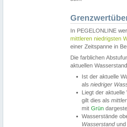
Grenzwertüber
In PEGELONLINE werde
mittleren niedrigsten
einer Zeitspanne in Be
Die farblichen Abstuf
aktuellen Wasserstand
Ist der aktuelle 
als
niedriger Was
Liegt der aktue
gilt dies als
mittle
mit
Grün
dargestel
Wasserstände obe
Wasserstand
und