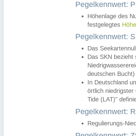
Pegelkennwert: 
Höhenlage des Nul
festgelegtes
Höhe
Pegelkennwert: 
Das Seekartennull
Das SKN bezieht s
Niedrigwassererei
deutschen Bucht) 
In Deutschland un
örtlich niedrigst
Tide (LAT)" definie
Pegelkennwert:
Regulierungs-Nie
Pegelkennwert: Z