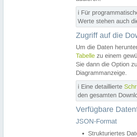
ℹ️ Für programmatisch
Werte stehen auch d
Zugriff auf die D
Um die Daten herunter
Tabelle
zu einem gewün
Sie dann die Option z
Diagrammanzeige.
ℹ️ Eine detaillierte
Schr
den gesamten Downlo
Verfügbare Daten
JSON-Format
Strukturiertes Da