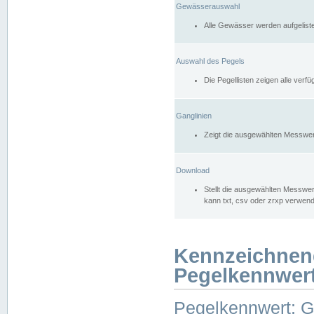
Gewässerauswahl
Alle Gewässer werden aufgelist
Auswahl des Pegels
Die Pegellisten zeigen alle ver
Ganglinien
Zeigt die ausgewählten Messwer
Download
Stellt die ausgewählten Messwer
kann txt, csv oder zrxp verwen
Kennzeichnen
Pegelkennwer
Pegelkennwert: 