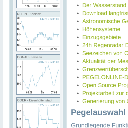
Der Wasserstand
Download langfris
RHEIN - Koblenz
Astronomische Gez
Höhensysteme
Einzugsgebiete
24h Regenradar
Seezeichen von 
DONAU - Passau
Aktualität der Me
Grenzwertübersch
PEGELONLINE-Di
Open Source Projek
Projektarbeit zur
Generierung von 
ODER - Eisenhüttenstadt
Pegelauswahl 
Grundlegende Funkti