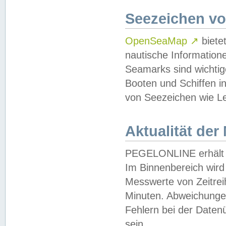
Seezeichen v
OpenSeaMap
↗
biete
nautische Information
Seamarks sind wichtig
Booten und Schiffen i
von Seezeichen wie Le
Aktualität der
PEGELONLINE erhält u
Im Binnenbereich wird 
Messwerte von Zeitreih
Minuten. Abweichungen
Fehlern bei der Daten
sein.