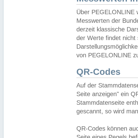
Über PEGELONLINE wer
Messwerten der Bundes
derzeit klassische Da
der Werte findet nicht 
Darstellungsmöglichkei
von PEGELONLINE zu 
QR-Codes
Auf der Stammdatensei
Seite anzeigen" ein Q
Stammdatenseite enthä
gescannt, so wird man
QR-Codes können auc
Seite eines Pegels be