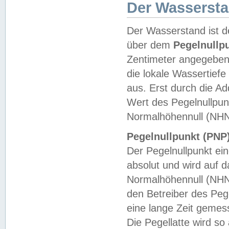
Der Wasserst
Der Wasserstand ist d
über dem
Pegelnullp
Zentimeter angegeben
die lokale Wassertie
aus. Erst durch die A
Wert des Pegelnullpun
Normalhöhennull (NHN
Pegelnullpunkt (PNP)
Der Pegelnullpunkt ei
absolut und wird auf
Normalhöhennull (NHN
den Betreiber des Pege
eine lange Zeit geme
Die Pegellatte wird s