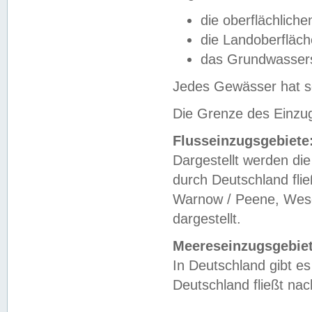
die oberflächlich
die Landoberfläc
das Grundwasser
Jedes Gewässer hat se
Die Grenze des Einzug
Flusseinzugsgebiete
Dargestellt werden die
durch Deutschland fli
Warnow / Peene, Weser
dargestellt.
Meereseinzugsgebiet
In Deutschland gibt 
Deutschland fließt n