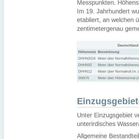
Messpunkten. Höhensy
Im 19. Jahrhundert wu
etabliert, an welchen 
zentimetergenau gem
Deutschland
Höhennetz
Bezeichnung
DHHN2016
Meter über Normalhöhennul
DHHN92
Meter über Normalhöhennul
DHHN12
Meter über Normalnull (m. 
SNN76
Meter über Höhennormal (m
Einzugsgebiet
Unter Einzugsgebiet v
unterirdisches Wasser
Allgemeine Bestandtei