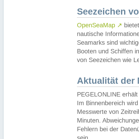
Seezeichen v
OpenSeaMap
↗
biete
nautische Information
Seamarks sind wichtig
Booten und Schiffen i
von Seezeichen wie Le
Aktualität der
PEGELONLINE erhält u
Im Binnenbereich wird 
Messwerte von Zeitreih
Minuten. Abweichungen
Fehlern bei der Daten
sein.