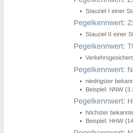
Stauziel I einer S
Pegelkennwert: Z
Stauziel II einer 
Pegelkennwert:
Verkehrsgesichert
Pegelkennwert:
niedrigster bekan
Beispiel: NNW (3
Pegelkennwert:
höchster bekannt
Beispiel: HHW (1
Pegelkennwert: 