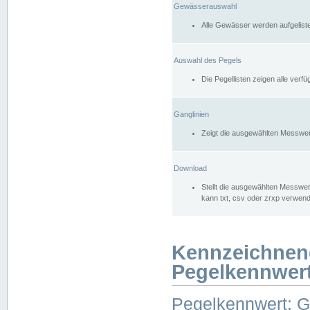
Gewässerauswahl
Alle Gewässer werden aufgelist
Auswahl des Pegels
Die Pegellisten zeigen alle ver
Ganglinien
Zeigt die ausgewählten Messwer
Download
Stellt die ausgewählten Messwer
kann txt, csv oder zrxp verwen
Kennzeichnen
Pegelkennwer
Pegelkennwert: 