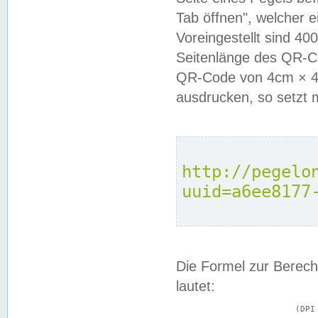
Tab öffnen", welcher 
Voreingestellt sind 4
Seitenlänge des QR-C
QR-Code von 4cm × 4c
ausdrucken, so setzt 
http://pegelo
uuid=a6ee8177
Die Formel zur Berech
lautet:
			(DPI × Druckkantenlänge in cm) ÷ 2,54 = Kantenlänge in Pixel
