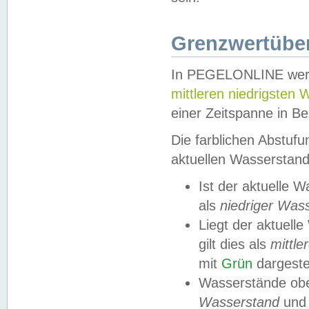
Grenzwertüber
In PEGELONLINE werde
mittleren niedrigsten
einer Zeitspanne in Be
Die farblichen Abstuf
aktuellen Wasserstand
Ist der aktuelle 
als
niedriger Was
Liegt der aktue
gilt dies als
mittle
mit
Grün
dargestel
Wasserstände obe
Wasserstand
und