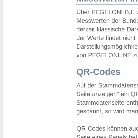
Über PEGELONLINE wer
Messwerten der Bundes
derzeit klassische Da
der Werte findet nicht 
Darstellungsmöglichkei
von PEGELONLINE zu 
QR-Codes
Auf der Stammdatensei
Seite anzeigen" ein Q
Stammdatenseite enthä
gescannt, so wird man
QR-Codes können auc
Seite eines Pegels be