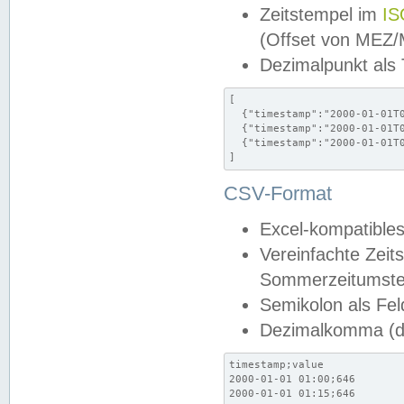
Zeitstempel im
IS
(Offset von MEZ
Dezimalpunkt als
[

  {"timestamp":"2000-01-01T0
  {"timestamp":"2000-01-01T0
  {"timestamp":"2000-01-01T0
]
CSV-Format
Excel-kompatibles
Vereinfachte Zeit
Sommerzeitumstel
Semikolon als Fel
Dezimalkomma (de
timestamp;value

2000-01-01 01:00;646

2000-01-01 01:15;646
