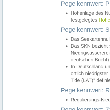
Pegelkennwert: 
Höhenlage des Nul
festgelegtes
Höhe
Pegelkennwert: 
Das Seekartennull
Das SKN bezieht s
Niedrigwassererei
deutschen Bucht) 
In Deutschland un
örtlich niedrigst
Tide (LAT)" definie
Pegelkennwert:
Regulierungs-Nie
Pegelkennwert: Z