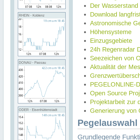
Der Wasserstand
Download langfris
RHEIN - Koblenz
Astronomische Gez
Höhensysteme
Einzugsgebiete
24h Regenradar
Seezeichen von 
DONAU - Passau
Aktualität der Me
Grenzwertübersch
PEGELONLINE-Di
Open Source Projek
Projektarbeit zur
Generierung von 
ODER - Eisenhüttenstadt
Pegelauswahl 
Grundlegende Funkti