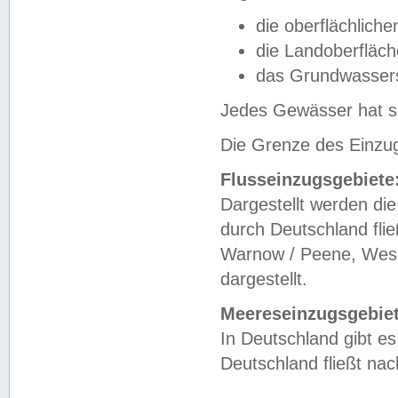
die oberflächlich
die Landoberfläc
das Grundwasser
Jedes Gewässer hat se
Die Grenze des Einzug
Flusseinzugsgebiete
Dargestellt werden die
durch Deutschland fli
Warnow / Peene, Weser
dargestellt.
Meereseinzugsgebiet
In Deutschland gibt 
Deutschland fließt n