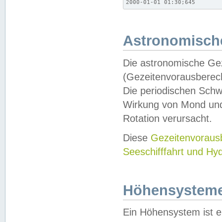
2000-01-01 01:30;645
Astronomische
Die astronomische Gez
(Gezeitenvorausberec
Die periodischen Schw
Wirkung von Mond und
Rotation verursacht.
Diese
Gezeitenvorau
Seeschifffahrt und Hy
Höhensystem
Ein Höhensystem ist e