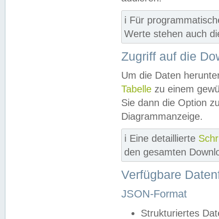
ℹ️ Für programmatisch
Werte stehen auch d
Zugriff auf die D
Um die Daten herunter
Tabelle
zu einem gewün
Sie dann die Option z
Diagrammanzeige.
ℹ️ Eine detaillierte
Schr
den gesamten Downlo
Verfügbare Daten
JSON-Format
Strukturiertes Da