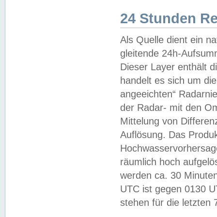
24 Stunden R
Als Quelle dient ein n
gleitende 24h-Aufsum
Dieser Layer enthält
handelt es sich um di
angeeichten“ Radarnie
der Radar- mit den O
Mittelung von Differe
Auflösung. Das Produk
Hochwasservorhersagez
räumlich hoch aufgelö
werden ca. 30 Minuten
UTC ist gegen 0130 UTC
stehen für die letzten