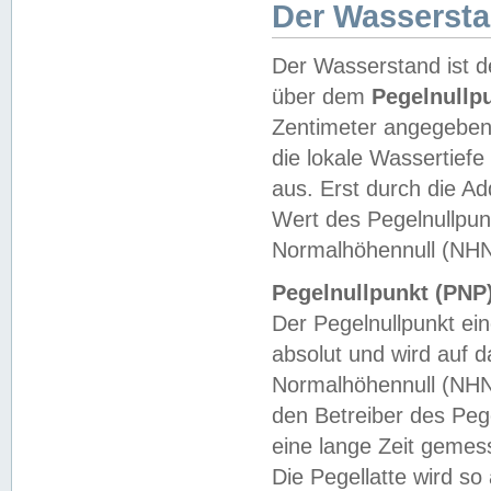
Der Wasserst
Der Wasserstand ist d
über dem
Pegelnullp
Zentimeter angegeben
die lokale Wassertie
aus. Erst durch die A
Wert des Pegelnullpun
Normalhöhennull (NHN
Pegelnullpunkt (PNP)
Der Pegelnullpunkt ei
absolut und wird auf
Normalhöhennull (NHN
den Betreiber des Pege
eine lange Zeit geme
Die Pegellatte wird s