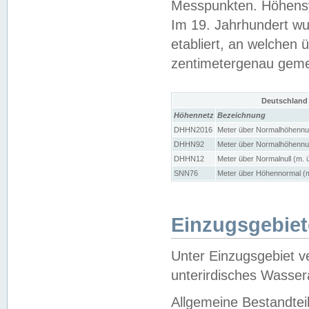
Messpunkten. Höhensy
Im 19. Jahrhundert wu
etabliert, an welchen 
zentimetergenau gem
Deutschland
Höhennetz
Bezeichnung
DHHN2016
Meter über Normalhöhennul
DHHN92
Meter über Normalhöhennul
DHHN12
Meter über Normalnull (m. 
SNN76
Meter über Höhennormal (m
Einzugsgebiet
Unter Einzugsgebiet v
unterirdisches Wasser
Allgemeine Bestandtei