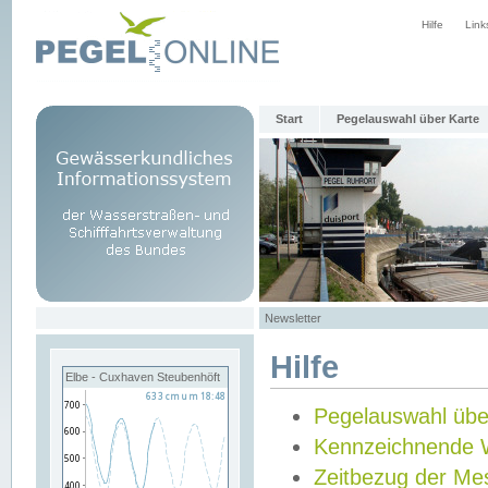
Hilfe
Link
Start
Pegelauswahl über Karte
Newsletter
Hilfe
Elbe - Cuxhaven Steubenhöft
Pegelauswahl übe
Kennzeichnende 
Zeitbezug der Me