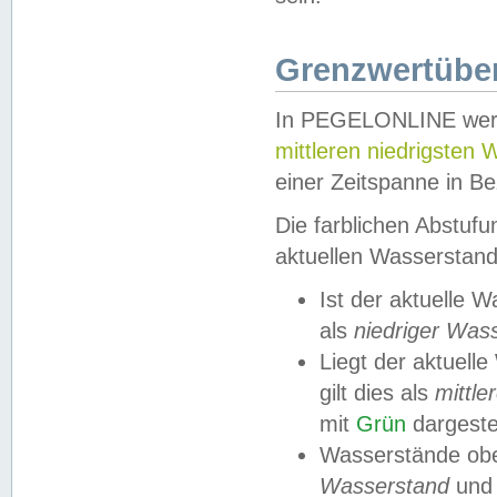
Grenzwertüber
In PEGELONLINE werde
mittleren niedrigsten
einer Zeitspanne in Be
Die farblichen Abstuf
aktuellen Wasserstand
Ist der aktuelle 
als
niedriger Was
Liegt der aktue
gilt dies als
mittle
mit
Grün
dargestel
Wasserstände obe
Wasserstand
und