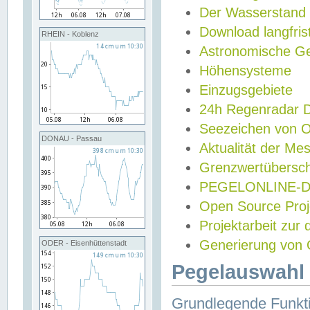
Der Wasserstand
Download langfris
RHEIN - Koblenz
Astronomische Gez
Höhensysteme
Einzugsgebiete
24h Regenradar
Seezeichen von 
DONAU - Passau
Aktualität der Me
Grenzwertübersch
PEGELONLINE-Di
Open Source Projek
Projektarbeit zur
Generierung von 
ODER - Eisenhüttenstadt
Pegelauswahl 
Grundlegende Funkti