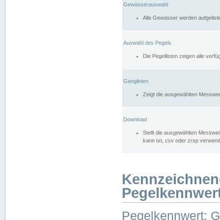
Gewässerauswahl
Alle Gewässer werden aufgelist
Auswahl des Pegels
Die Pegellisten zeigen alle ver
Ganglinien
Zeigt die ausgewählten Messwer
Download
Stellt die ausgewählten Messwer
kann txt, csv oder zrxp verwen
Kennzeichnen
Pegelkennwer
Pegelkennwert: 