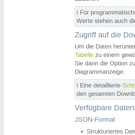
ℹ️ Für programmatisch
Werte stehen auch d
Zugriff auf die D
Um die Daten herunter
Tabelle
zu einem gewün
Sie dann die Option z
Diagrammanzeige.
ℹ️ Eine detaillierte
Schr
den gesamten Downlo
Verfügbare Daten
JSON-Format
Strukturiertes Da