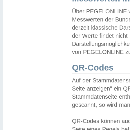
Über PEGELONLINE wer
Messwerten der Bundes
derzeit klassische Da
der Werte findet nicht 
Darstellungsmöglichkei
von PEGELONLINE zu 
QR-Codes
Auf der Stammdatensei
Seite anzeigen" ein Q
Stammdatenseite enthä
gescannt, so wird man
QR-Codes können auc
Seite eines Pegels be