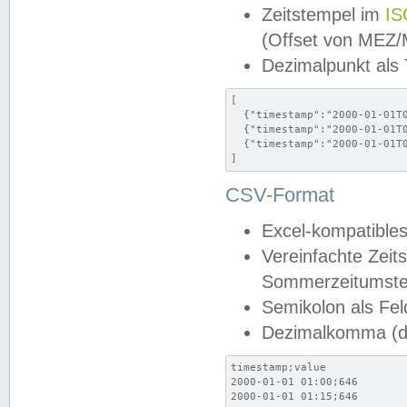
Zeitstempel im
IS
(Offset von MEZ
Dezimalpunkt als
[

  {"timestamp":"2000-01-01T0
  {"timestamp":"2000-01-01T0
  {"timestamp":"2000-01-01T0
]
CSV-Format
Excel-kompatibles
Vereinfachte Zeit
Sommerzeitumstel
Semikolon als Fel
Dezimalkomma (de
timestamp;value

2000-01-01 01:00;646

2000-01-01 01:15;646
