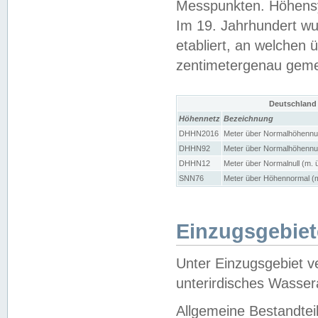
Messpunkten. Höhensy
Im 19. Jahrhundert wu
etabliert, an welchen 
zentimetergenau gem
Deutschland
Höhennetz
Bezeichnung
DHHN2016
Meter über Normalhöhennul
DHHN92
Meter über Normalhöhennul
DHHN12
Meter über Normalnull (m. 
SNN76
Meter über Höhennormal (m
Einzugsgebiet
Unter Einzugsgebiet v
unterirdisches Wasser
Allgemeine Bestandtei