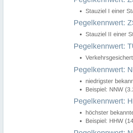
Stauziel I einer S
Pegelkennwert: Z
Stauziel II einer 
Pegelkennwert:
Verkehrsgesichert
Pegelkennwert:
niedrigster bekan
Beispiel: NNW (3
Pegelkennwert:
höchster bekannt
Beispiel: HHW (1
Pegelkennwert: 