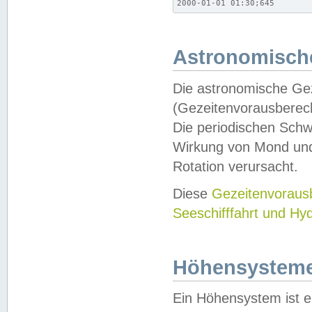
2000-01-01 01:30;645
Astronomische
Die astronomische Gez
(Gezeitenvorausberec
Die periodischen Schw
Wirkung von Mond und
Rotation verursacht.
Diese
Gezeitenvorau
Seeschifffahrt und Hy
Höhensystem
Ein Höhensystem ist e