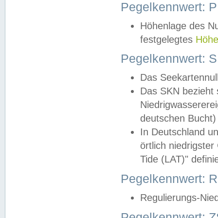
Pegelkennwert: 
Höhenlage des Nul
festgelegtes
Höhe
Pegelkennwert: 
Das Seekartennull
Das SKN bezieht s
Niedrigwassererei
deutschen Bucht) 
In Deutschland un
örtlich niedrigst
Tide (LAT)" definie
Pegelkennwert:
Regulierungs-Nie
Pegelkennwert: Z