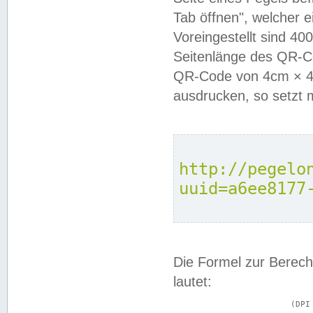
Tab öffnen", welcher 
Voreingestellt sind 4
Seitenlänge des QR-C
QR-Code von 4cm × 4c
ausdrucken, so setzt 
http://pegelo
uuid=a6ee8177
Die Formel zur Berech
lautet:
			(DPI × Druckkantenlänge in cm) ÷ 2,54 = Kantenlänge in Pixel
