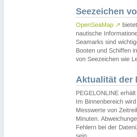
Seezeichen v
OpenSeaMap
↗
biete
nautische Information
Seamarks sind wichtig
Booten und Schiffen i
von Seezeichen wie Le
Aktualität der
PEGELONLINE erhält u
Im Binnenbereich wird 
Messwerte von Zeitreih
Minuten. Abweichungen
Fehlern bei der Daten
sein.