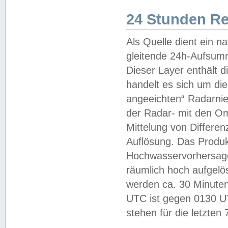
24 Stunden R
Als Quelle dient ein n
gleitende 24h-Aufsum
Dieser Layer enthält
handelt es sich um di
angeeichten“ Radarnie
der Radar- mit den O
Mittelung von Differe
Auflösung. Das Produk
Hochwasservorhersagez
räumlich hoch aufgelö
werden ca. 30 Minuten
UTC ist gegen 0130 UTC
stehen für die letzten