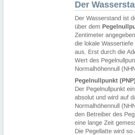
Der Wasserst
Der Wasserstand ist d
über dem
Pegelnullp
Zentimeter angegeben
die lokale Wassertie
aus. Erst durch die A
Wert des Pegelnullpun
Normalhöhennull (NHN
Pegelnullpunkt (PNP)
Der Pegelnullpunkt ei
absolut und wird auf
Normalhöhennull (NHN
den Betreiber des Pege
eine lange Zeit geme
Die Pegellatte wird s