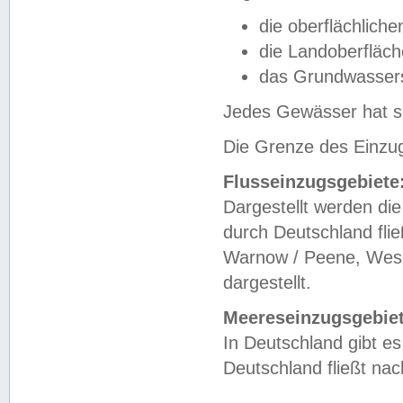
die oberflächlich
die Landoberfläc
das Grundwasser
Jedes Gewässer hat se
Die Grenze des Einzug
Flusseinzugsgebiete
Dargestellt werden die
durch Deutschland fli
Warnow / Peene, Weser
dargestellt.
Meereseinzugsgebiet
In Deutschland gibt 
Deutschland fließt n