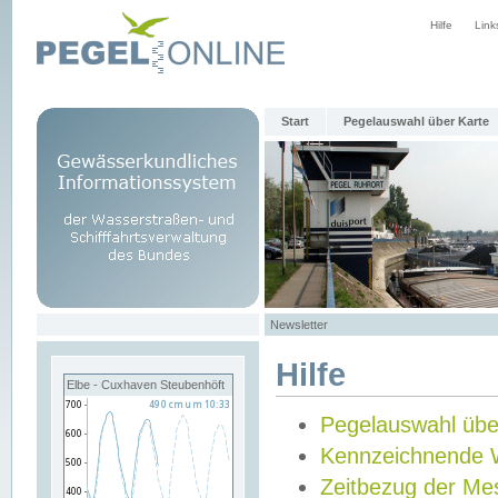
Hilfe
Link
Start
Pegelauswahl über Karte
Newsletter
Hilfe
Elbe - Cuxhaven Steubenhöft
Pegelauswahl übe
Kennzeichnende 
Zeitbezug der Me