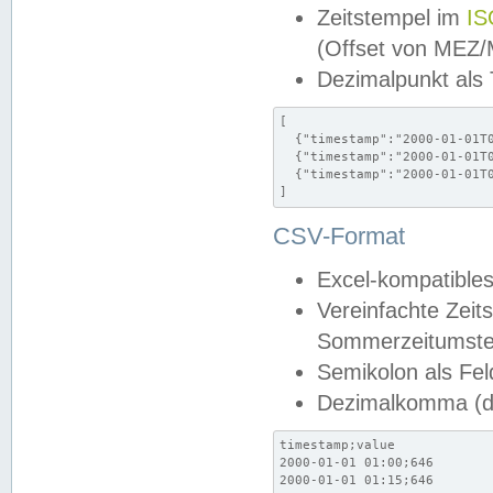
Zeitstempel im
IS
(Offset von MEZ
Dezimalpunkt als
[

  {"timestamp":"2000-01-01T0
  {"timestamp":"2000-01-01T0
  {"timestamp":"2000-01-01T0
]
CSV-Format
Excel-kompatibles
Vereinfachte Zeit
Sommerzeitumstel
Semikolon als Fel
Dezimalkomma (de
timestamp;value

2000-01-01 01:00;646

2000-01-01 01:15;646
