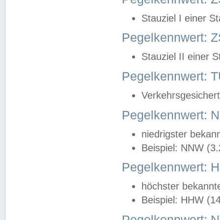
Stauziel I einer S
Pegelkennwert: Z
Stauziel II einer 
Pegelkennwert:
Verkehrsgesichert
Pegelkennwert:
niedrigster bekan
Beispiel: NNW (3
Pegelkennwert:
höchster bekannt
Beispiel: HHW (1
Pegelkennwert: 