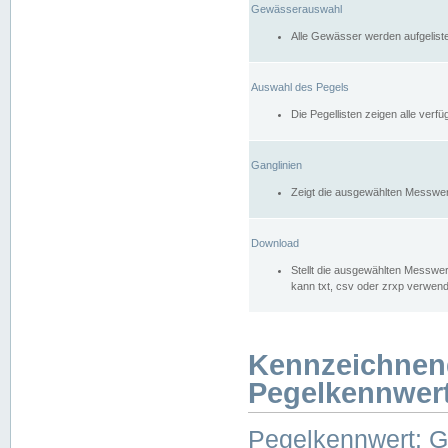
Gewässerauswahl
Alle Gewässer werden aufgelist
Auswahl des Pegels
Die Pegellisten zeigen alle ver
Ganglinien
Zeigt die ausgewählten Messwer
Download
Stellt die ausgewählten Messwer
kann txt, csv oder zrxp verwen
Kennzeichnen
Pegelkennwer
Pegelkennwert: 