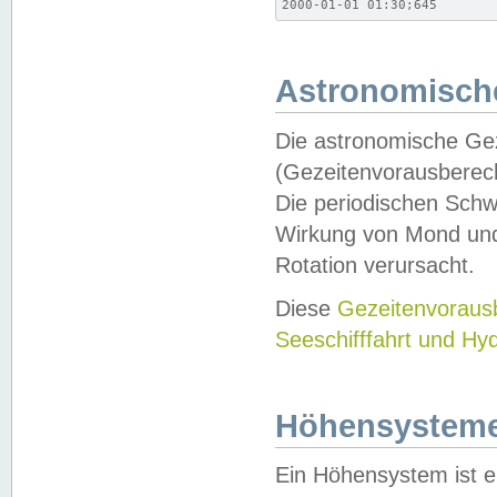
2000-01-01 01:30;645
Astronomische
Die astronomische Gez
(Gezeitenvorausberec
Die periodischen Schw
Wirkung von Mond und
Rotation verursacht.
Diese
Gezeitenvorau
Seeschifffahrt und Hy
Höhensystem
Ein Höhensystem ist e