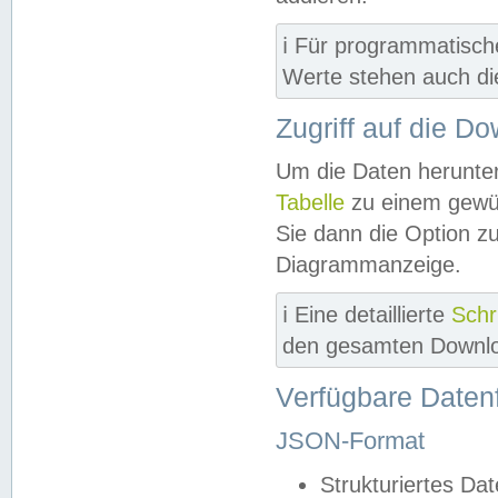
ℹ️ Für programmatisch
Werte stehen auch d
Zugriff auf die D
Um die Daten herunter
Tabelle
zu einem gewün
Sie dann die Option z
Diagrammanzeige.
ℹ️ Eine detaillierte
Schr
den gesamten Downlo
Verfügbare Daten
JSON-Format
Strukturiertes Da