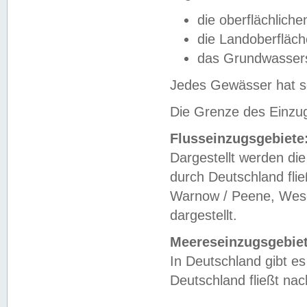
die oberflächlich
die Landoberfläc
das Grundwasser
Jedes Gewässer hat se
Die Grenze des Einzug
Flusseinzugsgebiete
Dargestellt werden die
durch Deutschland fli
Warnow / Peene, Weser
dargestellt.
Meereseinzugsgebiet
In Deutschland gibt 
Deutschland fließt n