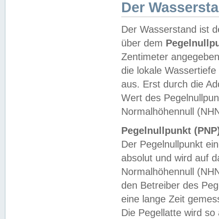
Der Wasserst
Der Wasserstand ist d
über dem
Pegelnullp
Zentimeter angegeben
die lokale Wassertie
aus. Erst durch die A
Wert des Pegelnullpun
Normalhöhennull (NHN
Pegelnullpunkt (PNP)
Der Pegelnullpunkt ei
absolut und wird auf
Normalhöhennull (NHN
den Betreiber des Pege
eine lange Zeit geme
Die Pegellatte wird s