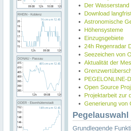
Der Wasserstand
Download langfris
RHEIN - Koblenz
Astronomische Gez
Höhensysteme
Einzugsgebiete
24h Regenradar
Seezeichen von 
DONAU - Passau
Aktualität der Me
Grenzwertübersch
PEGELONLINE-Di
Open Source Projek
Projektarbeit zur
Generierung von 
ODER - Eisenhüttenstadt
Pegelauswahl 
Grundlegende Funkti