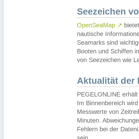
Seezeichen v
OpenSeaMap
↗
biete
nautische Information
Seamarks sind wichtig
Booten und Schiffen i
von Seezeichen wie Le
Aktualität der
PEGELONLINE erhält u
Im Binnenbereich wird 
Messwerte von Zeitreih
Minuten. Abweichungen
Fehlern bei der Daten
sein.