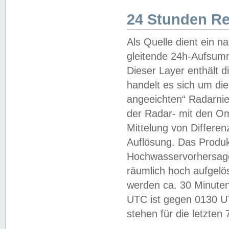
24 Stunden R
Als Quelle dient ein n
gleitende 24h-Aufsum
Dieser Layer enthält
handelt es sich um di
angeeichten“ Radarnie
der Radar- mit den O
Mittelung von Differe
Auflösung. Das Produk
Hochwasservorhersagez
räumlich hoch aufgelö
werden ca. 30 Minuten
UTC ist gegen 0130 UTC
stehen für die letzten