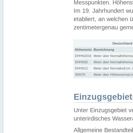
Messpunkten. Höhensy
Im 19. Jahrhundert wu
etabliert, an welchen 
zentimetergenau gem
Deutschland
Höhennetz
Bezeichnung
DHHN2016
Meter über Normalhöhennul
DHHN92
Meter über Normalhöhennul
DHHN12
Meter über Normalnull (m. 
SNN76
Meter über Höhennormal (m
Einzugsgebiet
Unter Einzugsgebiet v
unterirdisches Wasser
Allgemeine Bestandtei