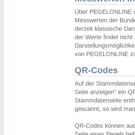
Über PEGELONLINE wer
Messwerten der Bundes
derzeit klassische Da
der Werte findet nicht 
Darstellungsmöglichkei
von PEGELONLINE zu 
QR-Codes
Auf der Stammdatensei
Seite anzeigen" ein Q
Stammdatenseite enthä
gescannt, so wird man
QR-Codes können auc
Seite eines Pegels be