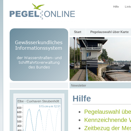
Hilfe
Link
Start
Pegelauswahl über Karte
Newsletter
Hilfe
Elbe - Cuxhaven Steubenhöft
Pegelauswahl übe
Kennzeichnende 
Zeitbezug der Me