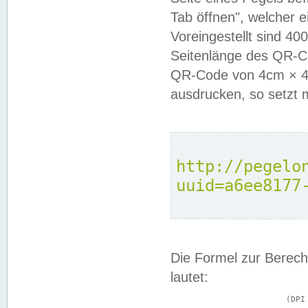
Tab öffnen", welcher 
Voreingestellt sind 4
Seitenlänge des QR-C
QR-Code von 4cm × 4c
ausdrucken, so setzt 
http://pegelo
uuid=a6ee8177
Die Formel zur Berech
lautet:
			(DPI × Druckkantenlänge in cm) ÷ 2,54 = Kantenlänge in Pixel
