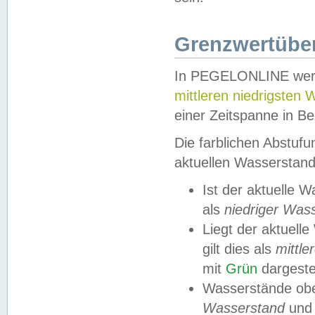
Grenzwertüber
In PEGELONLINE werde
mittleren niedrigsten
einer Zeitspanne in Be
Die farblichen Abstuf
aktuellen Wasserstand
Ist der aktuelle 
als
niedriger Was
Liegt der aktue
gilt dies als
mittle
mit
Grün
dargestel
Wasserstände obe
Wasserstand
und