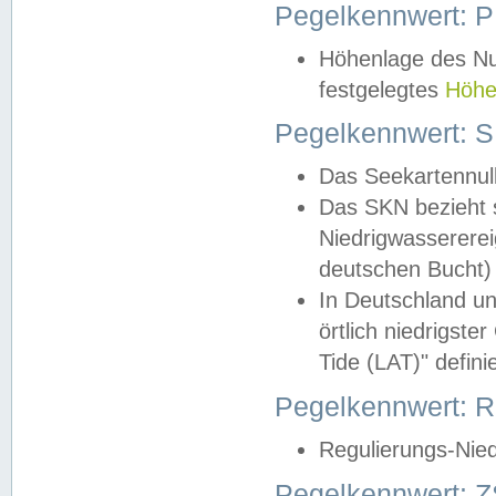
Pegelkennwert: 
Höhenlage des Nul
festgelegtes
Höhe
Pegelkennwert: 
Das Seekartennull
Das SKN bezieht s
Niedrigwassererei
deutschen Bucht) 
In Deutschland un
örtlich niedrigst
Tide (LAT)" definie
Pegelkennwert:
Regulierungs-Nie
Pegelkennwert: Z