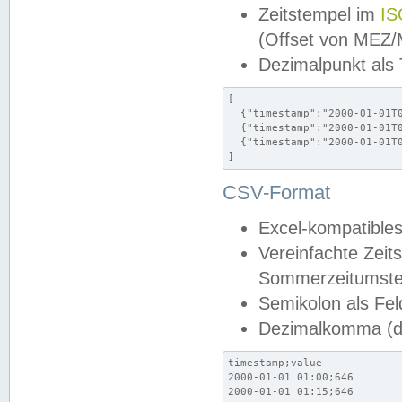
Zeitstempel im
IS
(Offset von MEZ
Dezimalpunkt als
[

  {"timestamp":"2000-01-01T0
  {"timestamp":"2000-01-01T0
  {"timestamp":"2000-01-01T0
]
CSV-Format
Excel-kompatibles
Vereinfachte Zeit
Sommerzeitumstel
Semikolon als Fel
Dezimalkomma (de
timestamp;value

2000-01-01 01:00;646

2000-01-01 01:15;646
