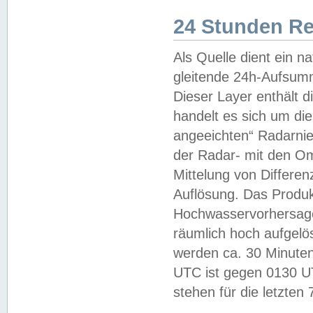
24 Stunden R
Als Quelle dient ein n
gleitende 24h-Aufsum
Dieser Layer enthält
handelt es sich um di
angeeichten“ Radarnie
der Radar- mit den O
Mittelung von Differe
Auflösung. Das Produk
Hochwasservorhersagez
räumlich hoch aufgelö
werden ca. 30 Minuten
UTC ist gegen 0130 UTC
stehen für die letzten