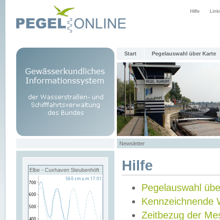
Hilfe
Link
Start
Pegelauswahl über Karte
Newsletter
Hilfe
Elbe - Cuxhaven Steubenhöft
Pegelauswahl übe
Kennzeichnende 
Zeitbezug der Me