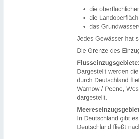
die oberflächlich
die Landoberfläc
das Grundwasser
Jedes Gewässer hat se
Die Grenze des Einzug
Flusseinzugsgebiete
Dargestellt werden die
durch Deutschland fli
Warnow / Peene, Weser
dargestellt.
Meereseinzugsgebiet
In Deutschland gibt 
Deutschland fließt n