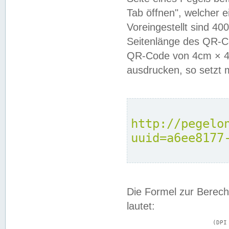
Tab öffnen", welcher 
Voreingestellt sind 4
Seitenlänge des QR-C
QR-Code von 4cm × 4c
ausdrucken, so setzt 
http://pegelo
uuid=a6ee8177
Die Formel zur Berech
lautet:
			(DPI × Druckkantenlänge in cm) ÷ 2,54 = Kantenlänge in Pixel
