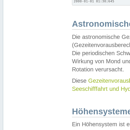
2000-01-01 01:30;645
Astronomische
Die astronomische Gez
(Gezeitenvorausberec
Die periodischen Schw
Wirkung von Mond und
Rotation verursacht.
Diese
Gezeitenvorau
Seeschifffahrt und Hy
Höhensystem
Ein Höhensystem ist e