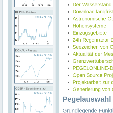
Der Wasserstand
Download langfris
RHEIN - Koblenz
Astronomische Gez
Höhensysteme
Einzugsgebiete
24h Regenradar
Seezeichen von 
DONAU - Passau
Aktualität der Me
Grenzwertübersch
PEGELONLINE-Di
Open Source Projek
Projektarbeit zur
Generierung von 
ODER - Eisenhüttenstadt
Pegelauswahl 
Grundlegende Funkti