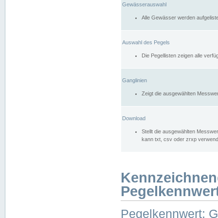
Gewässerauswahl
Alle Gewässer werden aufgelist
Auswahl des Pegels
Die Pegellisten zeigen alle ver
Ganglinien
Zeigt die ausgewählten Messwer
Download
Stellt die ausgewählten Messwer
kann txt, csv oder zrxp verwen
Kennzeichnen
Pegelkennwer
Pegelkennwert: 