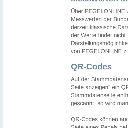
Über PEGELONLINE wer
Messwerten der Bundes
derzeit klassische Da
der Werte findet nicht 
Darstellungsmöglichkei
von PEGELONLINE zu 
QR-Codes
Auf der Stammdatensei
Seite anzeigen" ein Q
Stammdatenseite enthä
gescannt, so wird man
QR-Codes können auc
Seite eines Pegels be