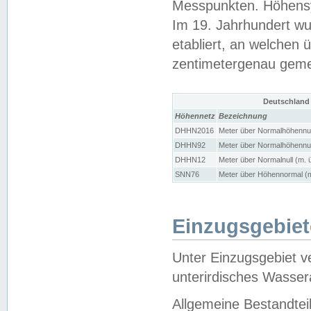
Messpunkten. Höhensy
Im 19. Jahrhundert wu
etabliert, an welchen 
zentimetergenau gem
Deutschland
Höhennetz
Bezeichnung
DHHN2016
Meter über Normalhöhennul
DHHN92
Meter über Normalhöhennul
DHHN12
Meter über Normalnull (m. 
SNN76
Meter über Höhennormal (m
Einzugsgebiet
Unter Einzugsgebiet v
unterirdisches Wasser
Allgemeine Bestandtei