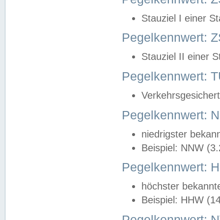
Stauziel I einer S
Pegelkennwert: Z
Stauziel II einer 
Pegelkennwert:
Verkehrsgesichert
Pegelkennwert:
niedrigster bekan
Beispiel: NNW (3
Pegelkennwert:
höchster bekannt
Beispiel: HHW (1
Pegelkennwert: 