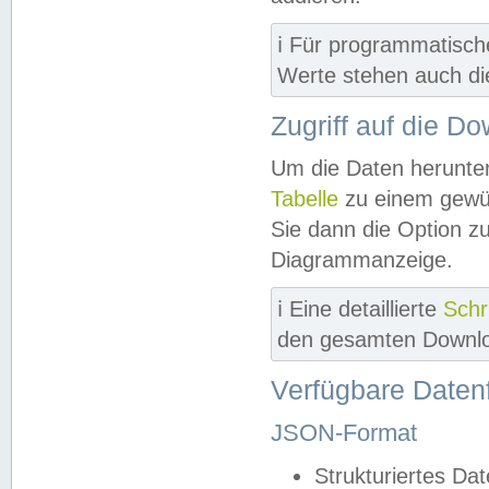
ℹ️ Für programmatisch
Werte stehen auch d
Zugriff auf die D
Um die Daten herunter
Tabelle
zu einem gewün
Sie dann die Option z
Diagrammanzeige.
ℹ️ Eine detaillierte
Schr
den gesamten Downlo
Verfügbare Daten
JSON-Format
Strukturiertes Da