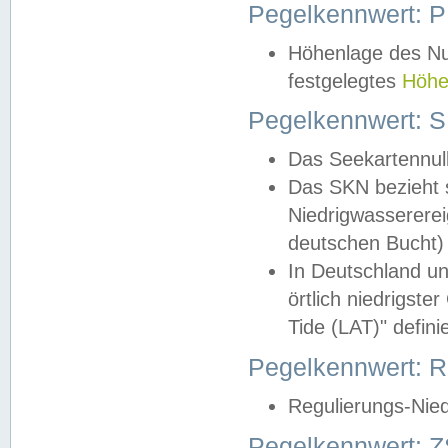
Pegelkennwert: 
Höhenlage des Nul
festgelegtes
Höhe
Pegelkennwert: 
Das Seekartennull
Das SKN bezieht s
Niedrigwassererei
deutschen Bucht) 
In Deutschland un
örtlich niedrigst
Tide (LAT)" definie
Pegelkennwert:
Regulierungs-Nie
Pegelkennwert: Z