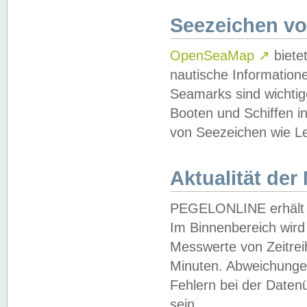
Seezeichen v
OpenSeaMap
↗
biete
nautische Information
Seamarks sind wichtig
Booten und Schiffen i
von Seezeichen wie Le
Aktualität der
PEGELONLINE erhält u
Im Binnenbereich wird 
Messwerte von Zeitreih
Minuten. Abweichungen
Fehlern bei der Daten
sein.