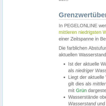
Grenzwertüber
In PEGELONLINE werde
mittleren niedrigsten
einer Zeitspanne in Be
Die farblichen Abstuf
aktuellen Wasserstand
Ist der aktuelle 
als
niedriger Was
Liegt der aktue
gilt dies als
mittle
mit
Grün
dargestel
Wasserstände obe
Wasserstand
und