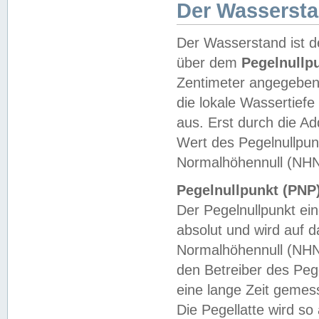
Der Wasserst
Der Wasserstand ist d
über dem
Pegelnullp
Zentimeter angegeben
die lokale Wassertie
aus. Erst durch die A
Wert des Pegelnullpun
Normalhöhennull (NHN
Pegelnullpunkt (PNP)
Der Pegelnullpunkt ei
absolut und wird auf
Normalhöhennull (NHN
den Betreiber des Pege
eine lange Zeit geme
Die Pegellatte wird s