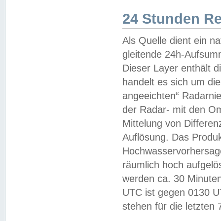
24 Stunden R
Als Quelle dient ein n
gleitende 24h-Aufsum
Dieser Layer enthält
handelt es sich um di
angeeichten“ Radarnie
der Radar- mit den O
Mittelung von Differe
Auflösung. Das Produk
Hochwasservorhersagez
räumlich hoch aufgelö
werden ca. 30 Minuten
UTC ist gegen 0130 UTC
stehen für die letzten