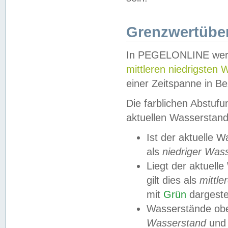
Grenzwertüber
In PEGELONLINE werde
mittleren niedrigsten
einer Zeitspanne in Be
Die farblichen Abstuf
aktuellen Wasserstand
Ist der aktuelle 
als
niedriger Was
Liegt der aktue
gilt dies als
mittle
mit
Grün
dargestel
Wasserstände obe
Wasserstand
und