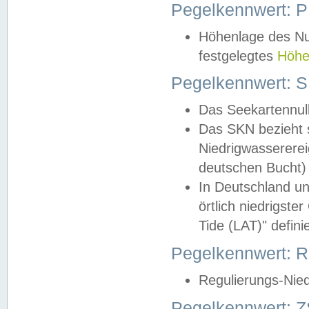
Pegelkennwert: 
Höhenlage des Nul
festgelegtes
Höhe
Pegelkennwert: 
Das Seekartennull
Das SKN bezieht s
Niedrigwassererei
deutschen Bucht) 
In Deutschland un
örtlich niedrigst
Tide (LAT)" definie
Pegelkennwert:
Regulierungs-Nie
Pegelkennwert: Z