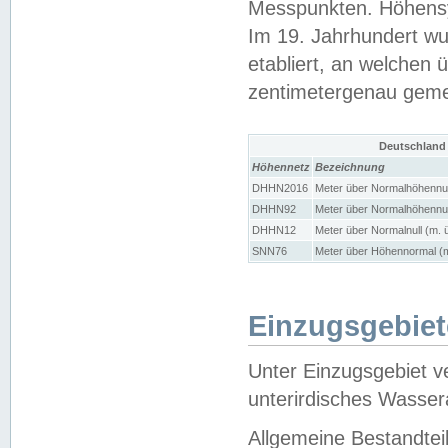
Messpunkten. Höhensy
Im 19. Jahrhundert wu
etabliert, an welchen 
zentimetergenau gem
Deutschland
Höhennetz
Bezeichnung
DHHN2016
Meter über Normalhöhennul
DHHN92
Meter über Normalhöhennul
DHHN12
Meter über Normalnull (m. 
SNN76
Meter über Höhennormal (m
Einzugsgebiet
Unter Einzugsgebiet v
unterirdisches Wasser
Allgemeine Bestandtei