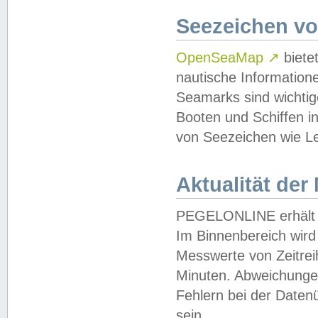
Seezeichen v
OpenSeaMap
↗
biete
nautische Information
Seamarks sind wichtig
Booten und Schiffen i
von Seezeichen wie Le
Aktualität der
PEGELONLINE erhält u
Im Binnenbereich wird 
Messwerte von Zeitreih
Minuten. Abweichungen
Fehlern bei der Daten
sein.