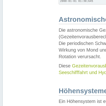
2000-01-01 01:30;645
Astronomische
Die astronomische Gez
(Gezeitenvorausberec
Die periodischen Schw
Wirkung von Mond und
Rotation verursacht.
Diese
Gezeitenvorau
Seeschifffahrt und Hy
Höhensystem
Ein Höhensystem ist e