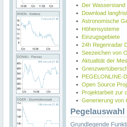
Der Wasserstand
Download langfris
RHEIN - Koblenz
Astronomische Gez
Höhensysteme
Einzugsgebiete
24h Regenradar
Seezeichen von 
DONAU - Passau
Aktualität der Me
Grenzwertübersch
PEGELONLINE-Di
Open Source Projek
Projektarbeit zur
Generierung von 
ODER - Eisenhüttenstadt
Pegelauswahl 
Grundlegende Funkti