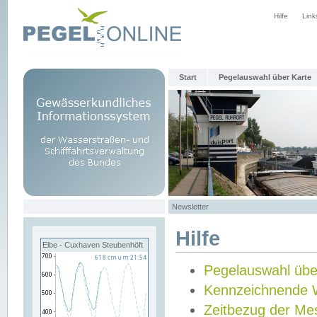
Hilfe
Link
Start
Pegelauswahl über Karte
Newsletter
Hilfe
Elbe - Cuxhaven Steubenhöft
Pegelauswahl übe
Kennzeichnende 
Zeitbezug der Me