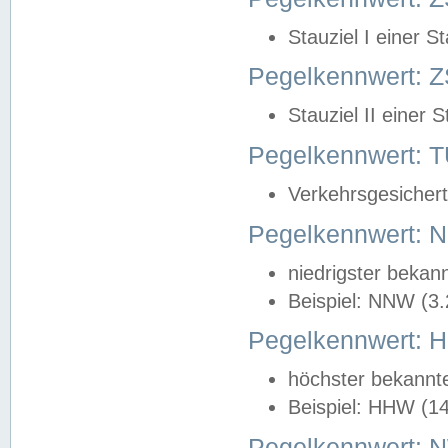
Stauziel I einer S
Pegelkennwert: Z
Stauziel II einer 
Pegelkennwert:
Verkehrsgesichert
Pegelkennwert:
niedrigster bekan
Beispiel: NNW (3
Pegelkennwert:
höchster bekannt
Beispiel: HHW (1
Pegelkennwert: 