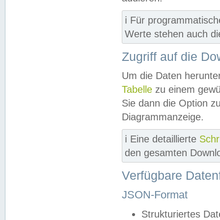
ℹ️ Für programmatisch
Werte stehen auch d
Zugriff auf die D
Um die Daten herunter
Tabelle
zu einem gewün
Sie dann die Option z
Diagrammanzeige.
ℹ️ Eine detaillierte
Schr
den gesamten Downlo
Verfügbare Daten
JSON-Format
Strukturiertes Da