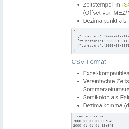
Zeitstempel im
IS
(Offset von MEZ
Dezimalpunkt als
[

  {"timestamp":"2000-01-01T0
  {"timestamp":"2000-01-01T0
  {"timestamp":"2000-01-01T0
]
CSV-Format
Excel-kompatibles
Vereinfachte Zeit
Sommerzeitumstel
Semikolon als Fel
Dezimalkomma (de
timestamp;value

2000-01-01 01:00;646

2000-01-01 01:15;646
