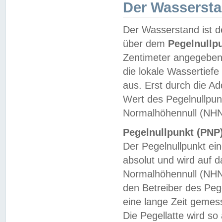
Der Wasserst
Der Wasserstand ist d
über dem
Pegelnullp
Zentimeter angegeben
die lokale Wassertie
aus. Erst durch die A
Wert des Pegelnullpun
Normalhöhennull (NHN
Pegelnullpunkt (PNP)
Der Pegelnullpunkt ei
absolut und wird auf
Normalhöhennull (NHN
den Betreiber des Pege
eine lange Zeit geme
Die Pegellatte wird s