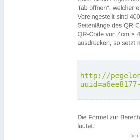
Tab öffnen", welcher 
Voreingestellt sind 4
Seitenlänge des QR-C
QR-Code von 4cm × 4c
ausdrucken, so setzt 
http://pegelo
uuid=a6ee8177
Die Formel zur Berech
lautet:
			(DPI × Druckkantenlänge in cm) ÷ 2,54 = Kantenlänge in Pixel
