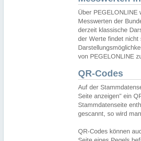
Über PEGELONLINE wer
Messwerten der Bundes
derzeit klassische Da
der Werte findet nicht 
Darstellungsmöglichkei
von PEGELONLINE zu 
QR-Codes
Auf der Stammdatensei
Seite anzeigen" ein Q
Stammdatenseite enthä
gescannt, so wird man
QR-Codes können auc
Seite eines Pegels be