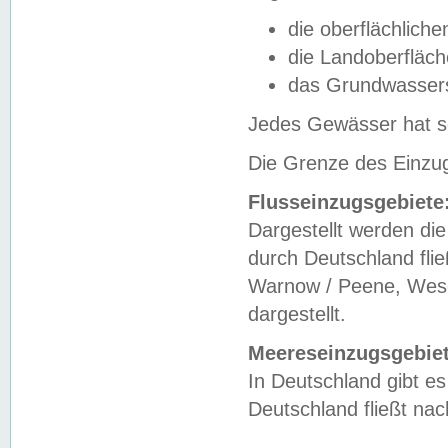
die oberflächlich
die Landoberfläc
das Grundwasser
Jedes Gewässer hat se
Die Grenze des Einzug
Flusseinzugsgebiete
Dargestellt werden die
durch Deutschland fli
Warnow / Peene, Weser
dargestellt.
Meereseinzugsgebiet
In Deutschland gibt 
Deutschland fließt n