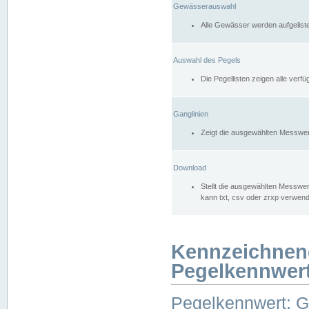
Gewässerauswahl
Alle Gewässer werden aufgelist
Auswahl des Pegels
Die Pegellisten zeigen alle ver
Ganglinien
Zeigt die ausgewählten Messwer
Download
Stellt die ausgewählten Messwer
kann txt, csv oder zrxp verwen
Kennzeichnen
Pegelkennwer
Pegelkennwert: 