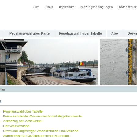
Hilfe
Links
Impressum
Nutzungsbedingungen
Datenschutz
Pegelauswahl über Karte
Pegelauswahl über Tabelle
Abo
Down
tter
e
Pegelauswahl über Tabelle
Kennzeichnende Wasserstände und Pegelkennwerte
Zeitbezug der Messwerte
Der Wasserstand
Download langfristiger Wasserstände und Abflüsse
Astronomische Gezeitenganglinie (Astrotide)