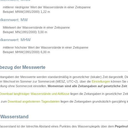
mittlerer niedrigster Wert der Wasserstände in einer Zeitspanne
Beispiel: MNW(1991/2000) 1,22 m
lkennwert: MW
Mittelwert der Wasserstände in einer Zeitspanne
Beispiel: MN(1991/2000) 3,00 m
elkennwert: MHW
mittlerer höchster Wert der Wasserstände in einer Zeitspanne
Beispiel: MHW(1991/2000) 6,00 m
tbezug der Messwerte
itangaben der Messwerte werden standardmäßig in gesetzlicher (lokaler) Zeit dargestellt. D
em Wechsel im Sommer zur Sommerzeit (MESZ, UTC+2). über die
Einstellungen
können Sie d
ellung ohne Sommerzeit einstellen.
Momentan sind alle Zeitangaben auf gesetzliche Zeit e
Download langfristiger Wasserstände und Abflüsse
liegen die Zeitangaben in gesetzlicher Zeit
n zum
Download angebotenen Tagesdateien
liegen die Zeitangaben grundsätzlich ganzjährig in
 Wasserstand
asserstand ist der lotrechte Abstand eines Punktes des Wasserspiegels über dem
Pegelnul