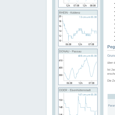
RHEIN - Koblenz
Peg
DONAU - Passau
Grund
über 
Ist Ja
ersche
Die Ze
ODER - Eisenhüttenstadt
Para