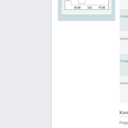
Gewä
Ausw
Gangl
Down
Ken
Pege