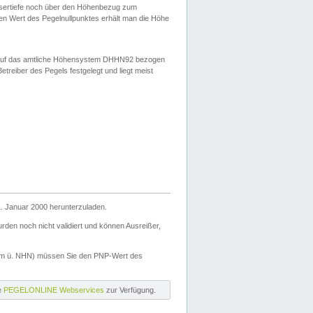
ssertiefe noch über den Höhenbezug zum
en Wert des Pegelnullpunktes erhält man die Höhe
d auf das amtliche Höhensystem DHHN92 bezogen
reiber des Pegels festgelegt und liegt meist
. Januar 2000 herunterzuladen.
den noch nicht validiert und können Ausreißer,
(m ü. NHN) müssen Sie den PNP-Wert des
ie
PEGELONLINE Webservices
zur Verfügung.