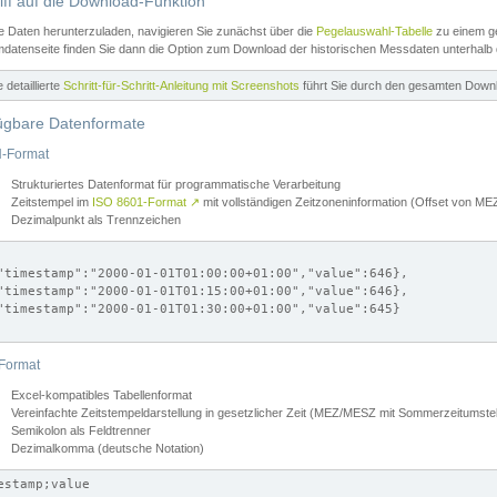
iff auf die Download-Funktion
e Daten herunterzuladen, navigieren Sie zunächst über die
Pegelauswahl-Tabelle
zu einem ge
datenseite finden Sie dann die Option zum Download der historischen Messdaten unterhalb
ne detaillierte
Schritt-für-Schritt-Anleitung mit Screenshots
führt Sie durch den gesamten Down
ügbare Datenformate
-Format
Strukturiertes Datenformat für programmatische Verarbeitung
Zeitstempel im
ISO 8601-Format
↗
mit vollständigen Zeitzoneninformation (Offset von 
Dezimalpunkt als Trennzeichen
"timestamp":"2000-01-01T01:00:00+01:00","value":646},

"timestamp":"2000-01-01T01:15:00+01:00","value":646},

"timestamp":"2000-01-01T01:30:00+01:00","value":645}

Format
Excel-kompatibles Tabellenformat
Vereinfachte Zeitstempeldarstellung in gesetzlicher Zeit (MEZ/MESZ mit Sommerzeitumstel
Semikolon als Feldtrenner
Dezimalkomma (deutsche Notation)
estamp;value
