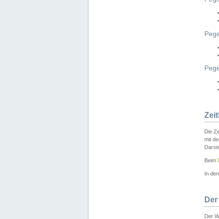
Pege
Peg
Zei
Die Ze
mit d
Darst
Beim
In de
Der
Der W