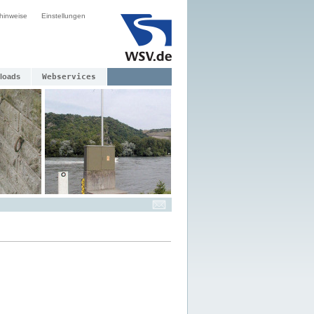
hinweise
Einstellungen
loads
Webservices