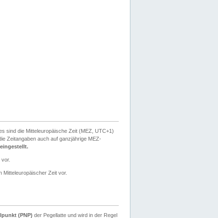
ies sind die Mitteleuropäische Zeit (MEZ, UTC+1)
ie Zeitangaben auch auf ganzjährige MEZ-
ingestellt.
 vor.
 Mitteleuropäischer Zeit vor.
lpunkt (PNP)
der Pegellatte und wird in der Regel