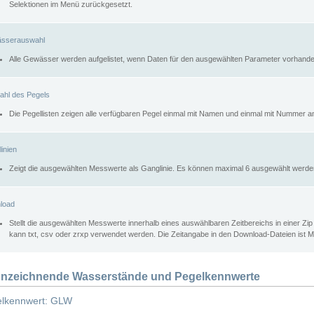
Selektionen im Menü zurückgesetzt.
sserauswahl
Alle Gewässer werden aufgelistet, wenn Daten für den ausgewählten Parameter vorhande
ahl des Pegels
Die Pegellisten zeigen alle verfügbaren Pegel einmal mit Namen und einmal mit Nummer a
inien
Zeigt die ausgewählten Messwerte als Ganglinie. Es können maximal 6 ausgewählt werde
load
Stellt die ausgewählten Messwerte innerhalb eines auswählbaren Zeitbereichs in einer Zi
kann txt, csv oder zrxp verwendet werden. Die Zeitangabe in den Download-Dateien ist 
nzeichnende Wasserstände und Pegelkennwerte
lkennwert: GLW