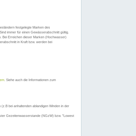
esländern festgelegte Marken des
Sind immer für einen Gewässerabschnitt gültig.
. Bei Erreichen dieser Marken (Hochwasser)
erabschnitt in Kraft bzw. werden bei
tem
. Siehe auch die Informationen zum
 (z.B bei anhaltenden ablandigen Winden in der
drigster Gezeitenwasserstande (NGzW) bzw. "Lowest