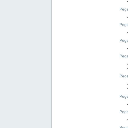
Pege
Pege
Peg
Pege
Pege
Pege
Pege
Peg