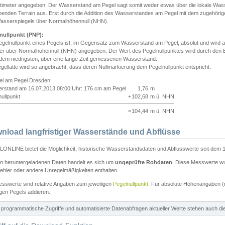
ntimeter angegeben. Der Wasserstand am Pegel sagt somit weder etwas über die lokale Wa
enden Terrain aus. Erst durch die Addition des Wasserstandes am Pegel mit dem zugehörig
asserspiegels über Normalhöhennull (NHN).
nullpunkt (PNP):
egelnullpunkt eines Pegels ist, im Gegensatz zum Wasserstand am Pegel, absolut und wir
ter über Normalhöhennull (NHN) angegeben. Der Wert des Pegelnullpunktes wird durch den Bet
 dem niedrigsten, über eine lange Zeit gemessenen Wasserstand.
gellatte wird so angebracht, dass deren Nullmarkierung dem Pegelnullpunkt entspricht.
iel am Pegel Dresden:
rstand am 16.07.2013 08:00 Uhr: 176 cm am Pegel
1,76
m
ullpunkt
+
102,68
m ü. NHN
=
104,44
m ü. NHN
nload langfristiger Wasserstände und Abflüsse
ONLINE bietet die Möglichkeit, historische Wasserstandsdaten und Abflusswerte seit dem 1
en heruntergeladenen Daten handelt es sich um
ungeprüfte Rohdaten
. Diese Messwerte wur
ehler oder andere Unregelmäßigkeiten enthalten.
esswerte sind relative Angaben zum jeweiligen
Pegelnullpunkt
. Für absolute Höhenangaben 
igen Pegels addieren.
ür programmatische Zugriffe und automatisierte Datenabfragen aktueller Werte stehen auch d