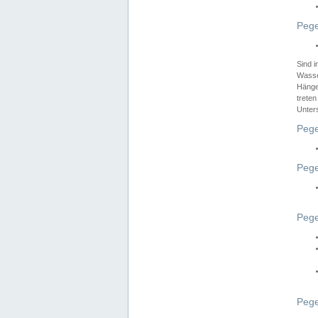
Pege
Sind 
Wasser
Hänge
treten
Unter
Pege
Pege
Pege
Pege