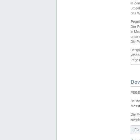
in Ze
umgeb
des W
Pegel
Der P
in Me
unter
Die Pe
Beisp
Wasse
Pegeln
Dow
PEGEL
Bei d
Messf
Die M
jeweil
ℹ️ F