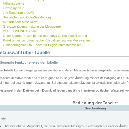
Höhensysteme
Einzugsgebiete
24h Regenradar DWD
Seezeichen von OpenSeaMap.org
Aktualität der Messwerte
Grenzwertüberschreitung der Messwerte
PEGELONLINE-Dienste
Open Source Projekt für die interaktive Online Visualisierung
Projektarbeit zur dynamischen Visualisierung von Messwerten
Generierung von QR-Codes für Pegelstammdatenseiten
elauswahl über Tabelle
legende Funktionsweise der Tabelle
die Tabelle können Pegel gefunden werden und deren Messwerte heruntergeladen oder visuali
vascript deaktiviert oder nicht verfügbar so muss jede Änderung mit der Bestätigung des "Filt
int nur bei deaktiviertem Javascript. Bei eingeschaltetem Javascript aktualisieren sich alle 
itstempel in den Dateien beim Download liegen ganzjährig in mitteleuropäischer Winterzeit vo
Bedienung der Tabelle:
Beschreibung
meter
Hier besteht die Möglichkeit, die auszuwertende Messgröße einzustellen. Bei einer Ände