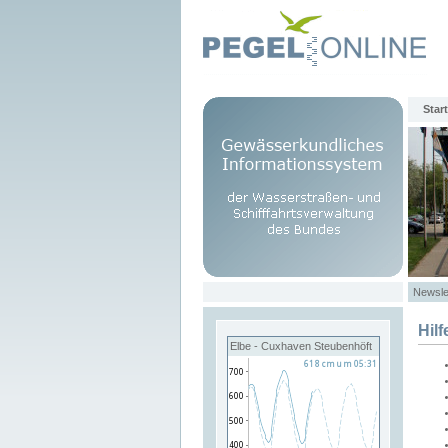
Start
Newsle
Hilf
Elbe - Cuxhaven Steubenhöft