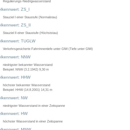
Regulierungs-Niedrigwasserstand
lkennwert: ZS_I
Stauziel I einer Staustufe (Normalstau)
lkennwert: ZS_II
Stauziel II einer Staustufe (Höchststau)
elkennwert: TUGLW
Verkehrsgesicherte Fahrrinnentiefe unter GlW (Tiefe unter GlW)
lkennwert: NNW
niedrigster bekannter Wasserstand
Beispiel: NNW (3.2.1942) 9,30 m
lkennwert: HHW
höchster bekannter Wasserstand
Beispiel: HHW (14.8.2001) 14,31 m
lkennwert: NW
niedrigster Wasserstand in einer Zeitspanne
lkennwert: HW
höchster Wasserstand in einer Zeitspanne
elkennwert: MNW