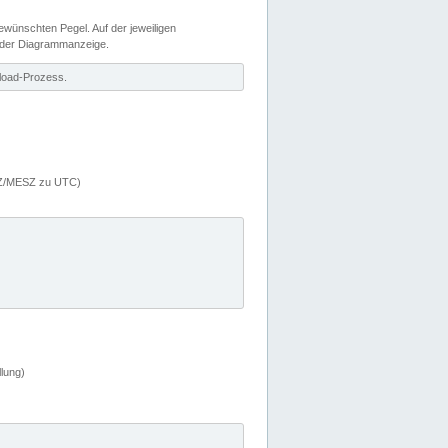
wünschten Pegel. Auf der jeweiligen
 der Diagrammanzeige.
load-Prozess.
MEZ/MESZ zu UTC)
lung)