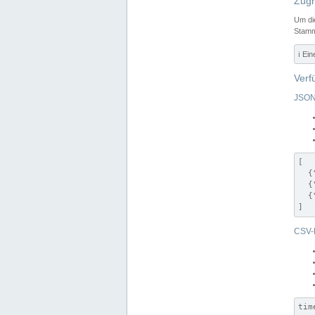
Zugr
Um di
Stamm
ℹ️ Ei
Verf
JSON
[

  {
  {
  {
]
CSV-
tim