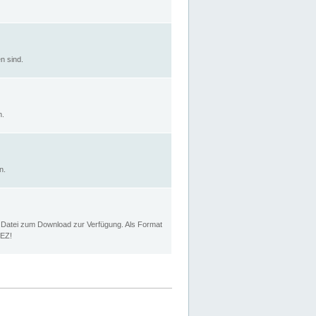
n sind.
n.
n.
p Datei zum Download zur Verfügung. Als Format
MEZ!