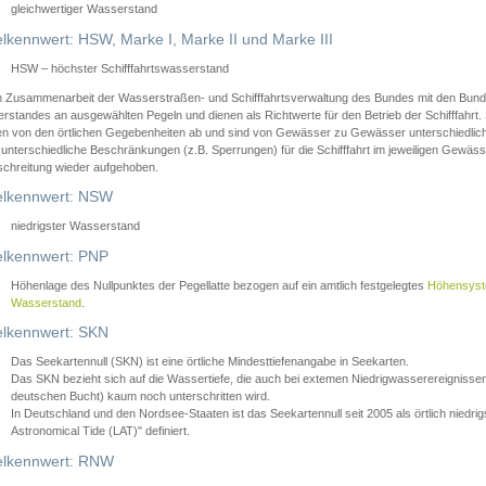
gleichwertiger Wasserstand
lkennwert: HSW, Marke I, Marke II und Marke III
HSW – höchster Schifffahrtswasserstand
in Zusammenarbeit der Wasserstraßen- und Schifffahrtsverwaltung des Bundes mit den Bund
standes an ausgewählten Pegeln und dienen als Richtwerte für den Betrieb der Schifffahrt. 
n von den örtlichen Gegebenheiten ab und sind von Gewässer zu Gewässer unterschiedlich
 unterschiedliche Beschränkungen (z.B. Sperrungen) für die Schifffahrt im jeweiligen Gewäss
schreitung wieder aufgehoben.
lkennwert: NSW
niedrigster Wasserstand
lkennwert: PNP
Höhenlage des Nullpunktes der Pegellatte bezogen auf ein amtlich festgelegtes
Höhensys
Wasserstand
.
lkennwert: SKN
Das Seekartennull (SKN) ist eine örtliche Mindesttiefenangabe in Seekarten.
Das SKN bezieht sich auf die Wassertiefe, die auch bei extemen Niedrigwasserereignissen
deutschen Bucht) kaum noch unterschritten wird.
In Deutschland und den Nordsee-Staaten ist das Seekartennull seit 2005 als örtlich nie
Astronomical Tide (LAT)" definiert.
lkennwert: RNW