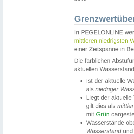
Grenzwertüber
In PEGELONLINE werde
mittleren niedrigsten
einer Zeitspanne in Be
Die farblichen Abstuf
aktuellen Wasserstand
Ist der aktuelle 
als
niedriger Was
Liegt der aktue
gilt dies als
mittle
mit
Grün
dargestel
Wasserstände obe
Wasserstand
und