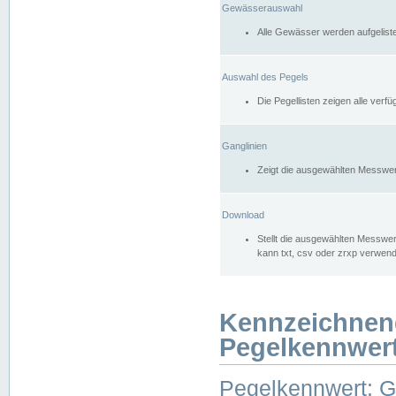
Gewässerauswahl
Alle Gewässer werden aufgelist
Auswahl des Pegels
Die Pegellisten zeigen alle ver
Ganglinien
Zeigt die ausgewählten Messwer
Download
Stellt die ausgewählten Messwer
kann txt, csv oder zrxp verwen
Kennzeichnen
Pegelkennwer
Pegelkennwert: 