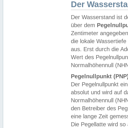
Der Wasserst
Der Wasserstand ist d
über dem
Pegelnullp
Zentimeter angegeben
die lokale Wassertie
aus. Erst durch die A
Wert des Pegelnullpun
Normalhöhennull (NHN
Pegelnullpunkt (PNP)
Der Pegelnullpunkt ei
absolut und wird auf
Normalhöhennull (NHN
den Betreiber des Pege
eine lange Zeit geme
Die Pegellatte wird s