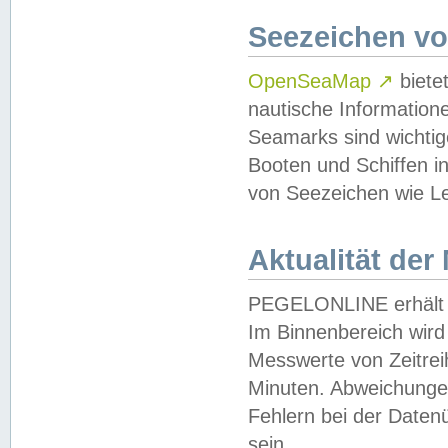
Seezeichen v
OpenSeaMap
↗
biete
nautische Information
Seamarks sind wichtig
Booten und Schiffen i
von Seezeichen wie Le
Aktualität der
PEGELONLINE erhält u
Im Binnenbereich wird 
Messwerte von Zeitreih
Minuten. Abweichungen
Fehlern bei der Daten
sein.