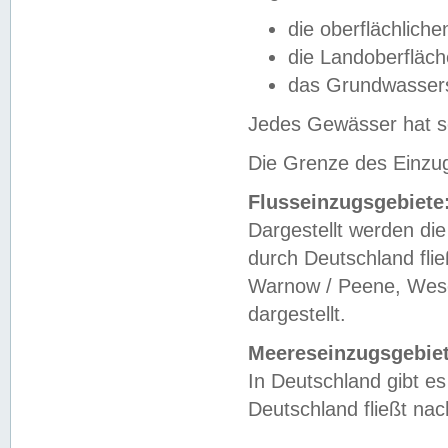
die oberflächlich
die Landoberfläc
das Grundwasser
Jedes Gewässer hat se
Die Grenze des Einzug
Flusseinzugsgebiete
Dargestellt werden die
durch Deutschland fli
Warnow / Peene, Weser
dargestellt.
Meereseinzugsgebiet
In Deutschland gibt 
Deutschland fließt n