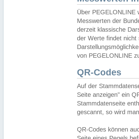
Über PEGELONLINE wer
Messwerten der Bundes
derzeit klassische Da
der Werte findet nicht 
Darstellungsmöglichkei
von PEGELONLINE zu 
QR-Codes
Auf der Stammdatensei
Seite anzeigen" ein Q
Stammdatenseite enthä
gescannt, so wird man
QR-Codes können auc
Seite eines Pegels be