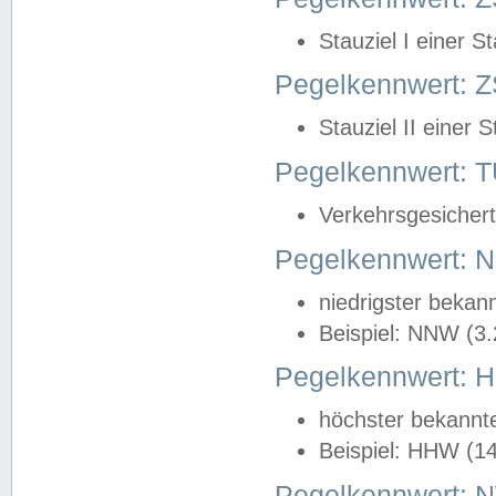
Stauziel I einer S
Pegelkennwert: Z
Stauziel II einer 
Pegelkennwert:
Verkehrsgesichert
Pegelkennwert:
niedrigster bekan
Beispiel: NNW (3
Pegelkennwert:
höchster bekannt
Beispiel: HHW (1
Pegelkennwert: 