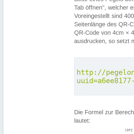
Tab öffnen", welcher 
Voreingestellt sind 4
Seitenlänge des QR-C
QR-Code von 4cm × 4c
ausdrucken, so setzt 
http://pegelo
uuid=a6ee8177
Die Formel zur Berech
lautet:
			(DPI × Druckkantenlänge in cm) ÷ 2,54 = Kantenlänge in Pixel
