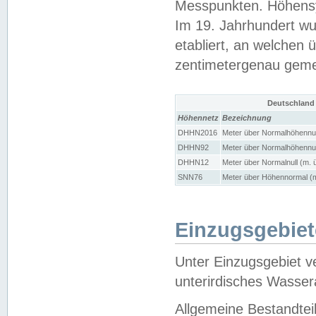
Messpunkten. Höhensy
Im 19. Jahrhundert wu
etabliert, an welchen 
zentimetergenau gem
Deutschland
Höhennetz
Bezeichnung
DHHN2016
Meter über Normalhöhennul
DHHN92
Meter über Normalhöhennul
DHHN12
Meter über Normalnull (m. 
SNN76
Meter über Höhennormal (m
Einzugsgebiet
Unter Einzugsgebiet v
unterirdisches Wasser
Allgemeine Bestandtei