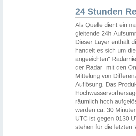
24 Stunden R
Als Quelle dient ein n
gleitende 24h-Aufsum
Dieser Layer enthält
handelt es sich um di
angeeichten“ Radarnie
der Radar- mit den O
Mittelung von Differe
Auflösung. Das Produk
Hochwasservorhersagez
räumlich hoch aufgelö
werden ca. 30 Minuten
UTC ist gegen 0130 UTC
stehen für die letzten