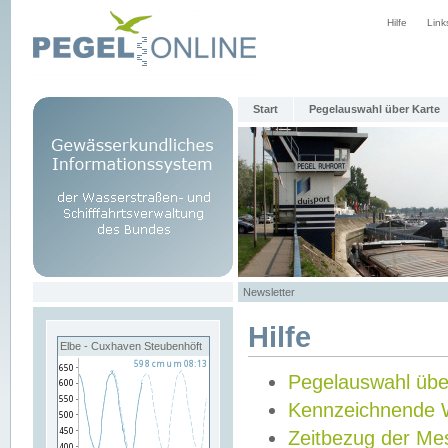
Hilfe
Link
Start
Pegelauswahl über Karte
Newsletter
Hilfe
Elbe - Cuxhaven Steubenhöft
Pegelauswahl übe
Kennzeichnende 
Zeitbezug der Me