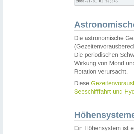
2000-01-01 01:30;645
Astronomische
Die astronomische Gez
(Gezeitenvorausberec
Die periodischen Schw
Wirkung von Mond und
Rotation verursacht.
Diese
Gezeitenvorau
Seeschifffahrt und Hy
Höhensystem
Ein Höhensystem ist e