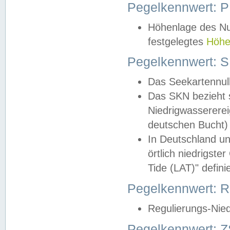
Pegelkennwert: 
Höhenlage des Nul
festgelegtes
Höhe
Pegelkennwert: 
Das Seekartennull
Das SKN bezieht s
Niedrigwassererei
deutschen Bucht) 
In Deutschland un
örtlich niedrigst
Tide (LAT)" definie
Pegelkennwert:
Regulierungs-Nie
Pegelkennwert: Z