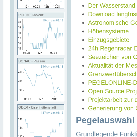
Der Wasserstand
Download langfris
RHEIN - Koblenz
Astronomische Gez
Höhensysteme
Einzugsgebiete
24h Regenradar
Seezeichen von 
DONAU - Passau
Aktualität der Me
Grenzwertübersch
PEGELONLINE-Di
Open Source Projek
Projektarbeit zur
Generierung von 
ODER - Eisenhüttenstadt
Pegelauswahl 
Grundlegende Funkti