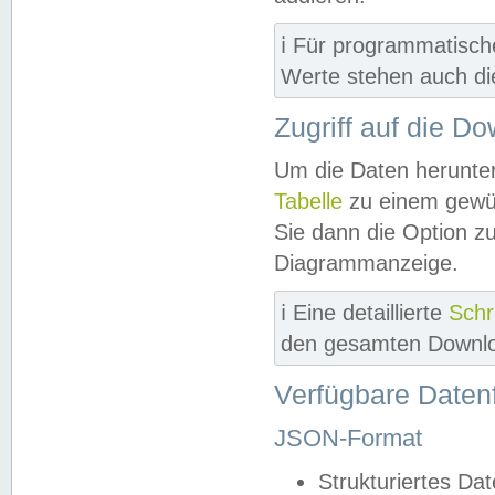
ℹ️ Für programmatisch
Werte stehen auch d
Zugriff auf die D
Um die Daten herunter
Tabelle
zu einem gewün
Sie dann die Option z
Diagrammanzeige.
ℹ️ Eine detaillierte
Schr
den gesamten Downlo
Verfügbare Daten
JSON-Format
Strukturiertes Da