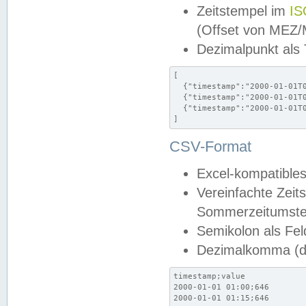
Zeitstempel im
IS
(Offset von MEZ
Dezimalpunkt als
[

  {"timestamp":"2000-01-01T0
  {"timestamp":"2000-01-01T0
  {"timestamp":"2000-01-01T0
]
CSV-Format
Excel-kompatibles
Vereinfachte Zeit
Sommerzeitumstel
Semikolon als Fel
Dezimalkomma (de
timestamp;value

2000-01-01 01:00;646

2000-01-01 01:15;646
