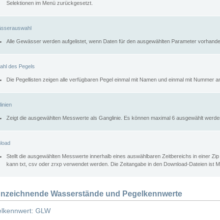
Selektionen im Menü zurückgesetzt.
sserauswahl
Alle Gewässer werden aufgelistet, wenn Daten für den ausgewählten Parameter vorhande
ahl des Pegels
Die Pegellisten zeigen alle verfügbaren Pegel einmal mit Namen und einmal mit Nummer a
inien
Zeigt die ausgewählten Messwerte als Ganglinie. Es können maximal 6 ausgewählt werde
load
Stellt die ausgewählten Messwerte innerhalb eines auswählbaren Zeitbereichs in einer Zi
kann txt, csv oder zrxp verwendet werden. Die Zeitangabe in den Download-Dateien ist 
nzeichnende Wasserstände und Pegelkennwerte
lkennwert: GLW