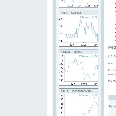
RHEIN - Koblenz
Peg
DONAU - Passau
Grund
über 
Ist Ja
ersche
Die Ze
ODER - Eisenhüttenstadt
Para