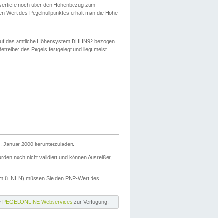
ssertiefe noch über den Höhenbezug zum
en Wert des Pegelnullpunktes erhält man die Höhe
d auf das amtliche Höhensystem DHHN92 bezogen
reiber des Pegels festgelegt und liegt meist
. Januar 2000 herunterzuladen.
den noch nicht validiert und können Ausreißer,
(m ü. NHN) müssen Sie den PNP-Wert des
ie
PEGELONLINE Webservices
zur Verfügung.