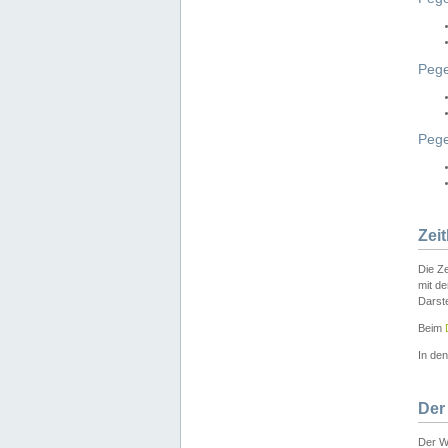
Pege
Peg
Zei
Die Ze
mit d
Darst
Beim
In de
Der
Der W