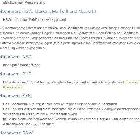
gleichwertiger Wasserstand
lkennwert: HSW, Marke I, Marke II und Marke III
HSW – höchster Schifffahrtswasserstand
in Zusammenarbeit der Wasserstraßen- und Schifffahrtsverwaltung des Bundes mit den Bund
standes an ausgewählten Pegeln und dienen als Richtwerte für den Betrieb der Schifffahrt. 
n von den örtlichen Gegebenheiten ab und sind von Gewässer zu Gewässer unterschiedlich
 unterschiedliche Beschränkungen (z.B. Sperrungen) für die Schifffahrt im jeweiligen Gewäss
schreitung wieder aufgehoben.
lkennwert: NSW
niedrigster Wasserstand
lkennwert: PNP
Höhenlage des Nullpunktes der Pegellatte bezogen auf ein amtlich festgelegtes
Höhensys
Wasserstand
.
lkennwert: SKN
Das Seekartennull (SKN) ist eine örtliche Mindesttiefenangabe in Seekarten.
Das SKN bezieht sich auf die Wassertiefe, die auch bei extemen Niedrigwasserereignissen
deutschen Bucht) kaum noch unterschritten wird.
In Deutschland und den Nordsee-Staaten ist das Seekartennull seit 2005 als örtlich nie
Astronomical Tide (LAT)" definiert.
lkennwert: RNW