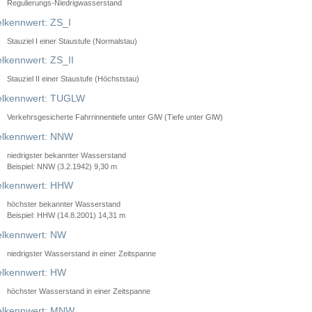
Regulierungs-Niedrigwasserstand
lkennwert: ZS_I
Stauziel I einer Staustufe (Normalstau)
lkennwert: ZS_II
Stauziel II einer Staustufe (Höchststau)
elkennwert: TUGLW
Verkehrsgesicherte Fahrrinnentiefe unter GlW (Tiefe unter GlW)
lkennwert: NNW
niedrigster bekannter Wasserstand
Beispiel: NNW (3.2.1942) 9,30 m
lkennwert: HHW
höchster bekannter Wasserstand
Beispiel: HHW (14.8.2001) 14,31 m
lkennwert: NW
niedrigster Wasserstand in einer Zeitspanne
lkennwert: HW
höchster Wasserstand in einer Zeitspanne
elkennwert: MNW