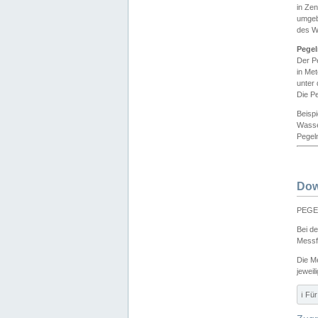
in Ze
umgeb
des W
Pegel
Der P
in Me
unter
Die Pe
Beisp
Wasse
Pegeln
Dow
PEGEL
Bei d
Messf
Die M
jeweil
ℹ️ F