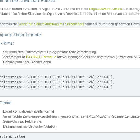
iff auf die Download-Funktion
e Daten herunterzuladen, navigieren Sie zunächst über die
Pegelauswahl-Tabelle
zu einem ge
datenseite finden Sie dann die Option zum Download der historischen Messdaten unterhalb
ne detaillierte
Schritt-für-Schritt-Anleitung mit Screenshots
führt Sie durch den gesamten Down
ügbare Datenformate
-Format
Strukturiertes Datenformat für programmatische Verarbeitung
Zeitstempel im
ISO 8601-Format
↗
mit vollständigen Zeitzoneninformation (Offset von 
Dezimalpunkt als Trennzeichen
"timestamp":"2000-01-01T01:00:00+01:00","value":646},

"timestamp":"2000-01-01T01:15:00+01:00","value":646},

"timestamp":"2000-01-01T01:30:00+01:00","value":645}

Format
Excel-kompatibles Tabellenformat
Vereinfachte Zeitstempeldarstellung in gesetzlicher Zeit (MEZ/MESZ mit Sommerzeitumstel
Semikolon als Feldtrenner
Dezimalkomma (deutsche Notation)
estamp;value
