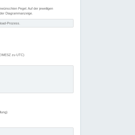
wünschten Pegel. Auf der jeweiligen
 der Diagrammanzeige.
load-Prozess.
MEZ/MESZ zu UTC)
lung)