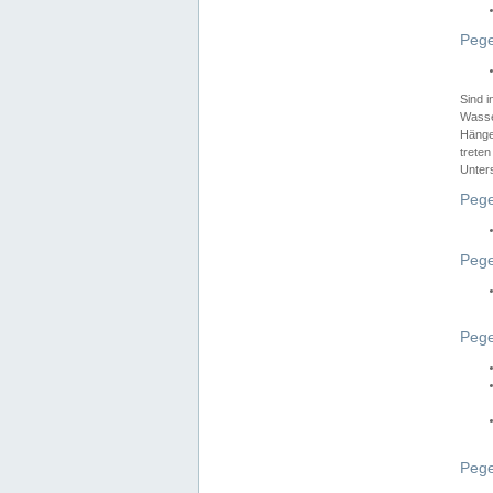
Pege
Sind 
Wasser
Hänge
treten
Unter
Pege
Pege
Pege
Pege