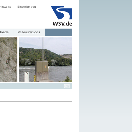
hinweise
Einstellungen
loads
Webservices