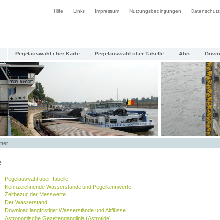
Hilfe
Links
Impressum
Nutzungsbedingungen
Datenschutz
Pegelauswahl über Karte
Pegelauswahl über Tabelle
Abo
Down
tter
e
Pegelauswahl über Tabelle
Kennzeichnende Wasserstände und Pegelkennwerte
Zeitbezug der Messwerte
Der Wasserstand
Download langfristiger Wasserstände und Abflüsse
Astronomische Gezeitenganglinie (Astrotide)