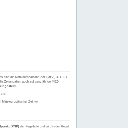
ies sind die Mitteleuropäische Zeit (MEZ, UTC+1)
ie Zeitangaben auch auf ganzjährige MEZ-
ingestellt.
 vor.
 Mitteleuropäischer Zeit vor.
lpunkt (PNP)
der Pegellatte und wird in der Regel