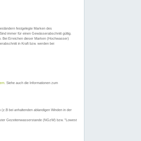
esländern festgelegte Marken des
Sind immer für einen Gewässerabschnitt gültig.
. Bei Erreichen dieser Marken (Hochwasser)
erabschnitt in Kraft bzw. werden bei
tem
. Siehe auch die Informationen zum
 (z.B bei anhaltenden ablandigen Winden in der
drigster Gezeitenwasserstande (NGzW) bzw. "Lowest