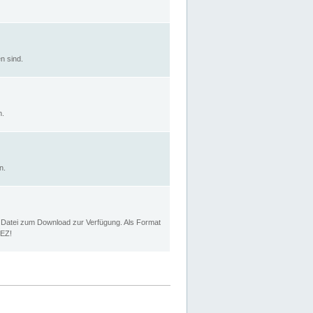
n sind.
n.
n.
p Datei zum Download zur Verfügung. Als Format
MEZ!