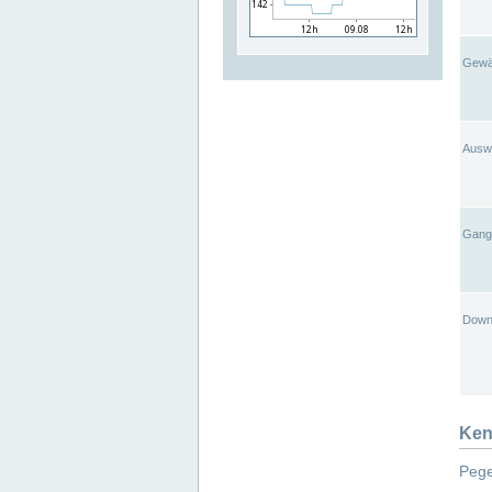
Gewä
Ausw
Gangl
Down
Ken
Pege