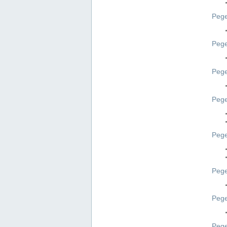
Pege
Pege
Peg
Pege
Pege
Pege
Pege
Peg