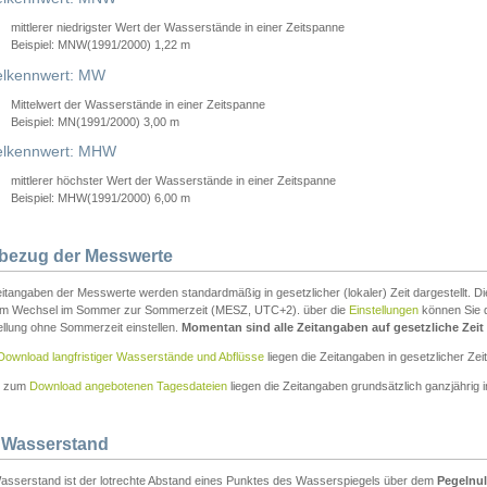
mittlerer niedrigster Wert der Wasserstände in einer Zeitspanne
Beispiel: MNW(1991/2000) 1,22 m
lkennwert: MW
Mittelwert der Wasserstände in einer Zeitspanne
Beispiel: MN(1991/2000) 3,00 m
elkennwert: MHW
mittlerer höchster Wert der Wasserstände in einer Zeitspanne
Beispiel: MHW(1991/2000) 6,00 m
tbezug der Messwerte
itangaben der Messwerte werden standardmäßig in gesetzlicher (lokaler) Zeit dargestellt. D
em Wechsel im Sommer zur Sommerzeit (MESZ, UTC+2). über die
Einstellungen
können Sie d
ellung ohne Sommerzeit einstellen.
Momentan sind alle Zeitangaben auf gesetzliche Zeit e
Download langfristiger Wasserstände und Abflüsse
liegen die Zeitangaben in gesetzlicher Zeit
n zum
Download angebotenen Tagesdateien
liegen die Zeitangaben grundsätzlich ganzjährig in
 Wasserstand
asserstand ist der lotrechte Abstand eines Punktes des Wasserspiegels über dem
Pegelnul