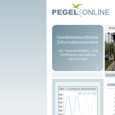
Start
Newsle
Hilf
Elbe - Cuxhaven Steubenhöft