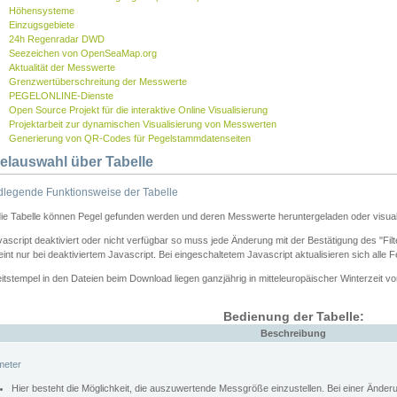
Höhensysteme
Einzugsgebiete
24h Regenradar DWD
Seezeichen von OpenSeaMap.org
Aktualität der Messwerte
Grenzwertüberschreitung der Messwerte
PEGELONLINE-Dienste
Open Source Projekt für die interaktive Online Visualisierung
Projektarbeit zur dynamischen Visualisierung von Messwerten
Generierung von QR-Codes für Pegelstammdatenseiten
elauswahl über Tabelle
legende Funktionsweise der Tabelle
die Tabelle können Pegel gefunden werden und deren Messwerte heruntergeladen oder visuali
vascript deaktiviert oder nicht verfügbar so muss jede Änderung mit der Bestätigung des "Filt
int nur bei deaktiviertem Javascript. Bei eingeschaltetem Javascript aktualisieren sich alle 
itstempel in den Dateien beim Download liegen ganzjährig in mitteleuropäischer Winterzeit vo
Bedienung der Tabelle:
Beschreibung
meter
Hier besteht die Möglichkeit, die auszuwertende Messgröße einzustellen. Bei einer Ände