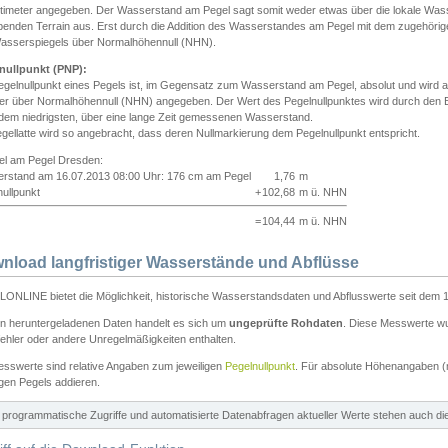
ntimeter angegeben. Der Wasserstand am Pegel sagt somit weder etwas über die lokale Wa
enden Terrain aus. Erst durch die Addition des Wasserstandes am Pegel mit dem zugehörig
asserspiegels über Normalhöhennull (NHN).
nullpunkt (PNP):
egelnullpunkt eines Pegels ist, im Gegensatz zum Wasserstand am Pegel, absolut und wir
ter über Normalhöhennull (NHN) angegeben. Der Wert des Pegelnullpunktes wird durch den Bet
 dem niedrigsten, über eine lange Zeit gemessenen Wasserstand.
gellatte wird so angebracht, dass deren Nullmarkierung dem Pegelnullpunkt entspricht.
iel am Pegel Dresden:
rstand am 16.07.2013 08:00 Uhr: 176 cm am Pegel
1,76
m
ullpunkt
+
102,68
m ü. NHN
=
104,44
m ü. NHN
nload langfristiger Wasserstände und Abflüsse
ONLINE bietet die Möglichkeit, historische Wasserstandsdaten und Abflusswerte seit dem 1
en heruntergeladenen Daten handelt es sich um
ungeprüfte Rohdaten
. Diese Messwerte wur
ehler oder andere Unregelmäßigkeiten enthalten.
esswerte sind relative Angaben zum jeweiligen
Pegelnullpunkt
. Für absolute Höhenangaben 
igen Pegels addieren.
ür programmatische Zugriffe und automatisierte Datenabfragen aktueller Werte stehen auch d