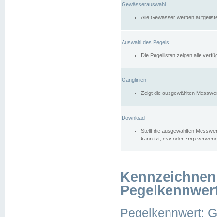
Gewässerauswahl
Alle Gewässer werden aufgelist
Auswahl des Pegels
Die Pegellisten zeigen alle ver
Ganglinien
Zeigt die ausgewählten Messwer
Download
Stellt die ausgewählten Messwer
kann txt, csv oder zrxp verwen
Kennzeichnen
Pegelkennwer
Pegelkennwert: 