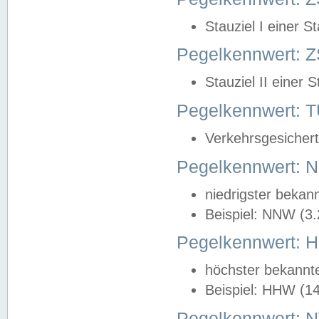
Stauziel I einer S
Pegelkennwert: Z
Stauziel II einer 
Pegelkennwert:
Verkehrsgesichert
Pegelkennwert:
niedrigster bekan
Beispiel: NNW (3
Pegelkennwert:
höchster bekannt
Beispiel: HHW (1
Pegelkennwert: 