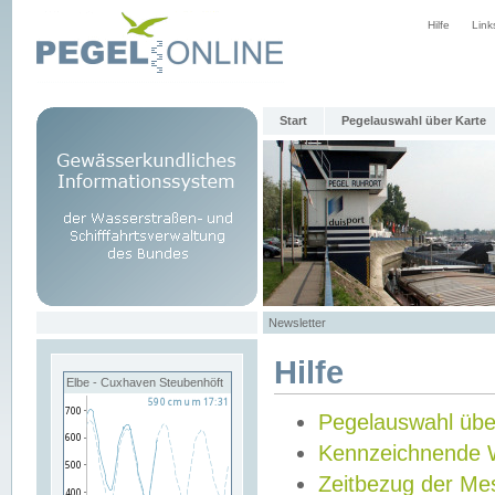
Hilfe
Link
Start
Pegelauswahl über Karte
Newsletter
Hilfe
Elbe - Cuxhaven Steubenhöft
Pegelauswahl übe
Kennzeichnende 
Zeitbezug der Me