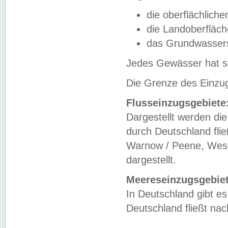
die oberflächlich
die Landoberfläc
das Grundwasser
Jedes Gewässer hat se
Die Grenze des Einzug
Flusseinzugsgebiete
Dargestellt werden die
durch Deutschland fli
Warnow / Peene, Weser
dargestellt.
Meereseinzugsgebiet
In Deutschland gibt 
Deutschland fließt n