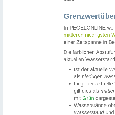
Grenzwertüber
In PEGELONLINE werde
mittleren niedrigsten
einer Zeitspanne in Be
Die farblichen Abstuf
aktuellen Wasserstand
Ist der aktuelle 
als
niedriger Was
Liegt der aktue
gilt dies als
mittle
mit
Grün
dargestel
Wasserstände obe
Wasserstand
und