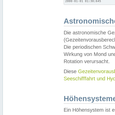
2000-01-01 01:30;645
Astronomische
Die astronomische Gez
(Gezeitenvorausberec
Die periodischen Schw
Wirkung von Mond und
Rotation verursacht.
Diese
Gezeitenvorau
Seeschifffahrt und Hy
Höhensystem
Ein Höhensystem ist e