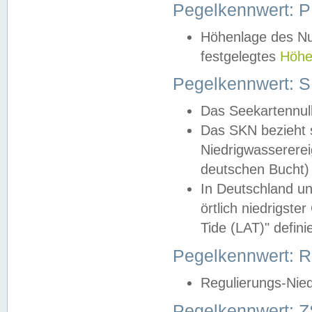
Pegelkennwert: 
Höhenlage des Nul
festgelegtes
Höhe
Pegelkennwert: 
Das Seekartennull
Das SKN bezieht s
Niedrigwassererei
deutschen Bucht) 
In Deutschland un
örtlich niedrigst
Tide (LAT)" definie
Pegelkennwert:
Regulierungs-Nie
Pegelkennwert: Z