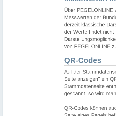
Über PEGELONLINE wer
Messwerten der Bundes
derzeit klassische Da
der Werte findet nicht 
Darstellungsmöglichkei
von PEGELONLINE zu 
QR-Codes
Auf der Stammdatensei
Seite anzeigen" ein Q
Stammdatenseite enthä
gescannt, so wird man
QR-Codes können auc
Seite eines Pegels be