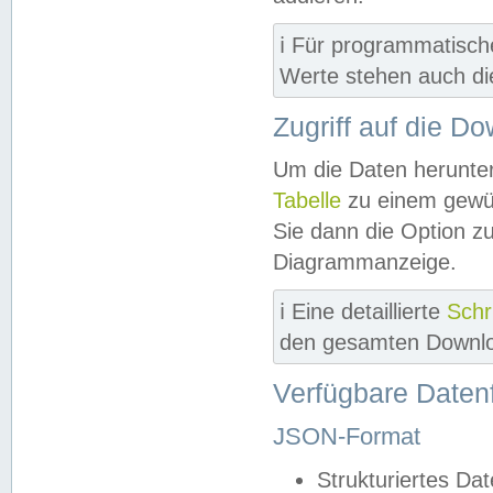
ℹ️ Für programmatisch
Werte stehen auch d
Zugriff auf die D
Um die Daten herunter
Tabelle
zu einem gewün
Sie dann die Option z
Diagrammanzeige.
ℹ️ Eine detaillierte
Schr
den gesamten Downlo
Verfügbare Daten
JSON-Format
Strukturiertes Da