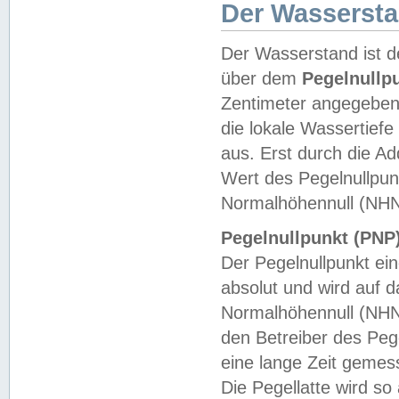
Der Wasserst
Der Wasserstand ist d
über dem
Pegelnullp
Zentimeter angegeben
die lokale Wassertie
aus. Erst durch die A
Wert des Pegelnullpun
Normalhöhennull (NHN
Pegelnullpunkt (PNP)
Der Pegelnullpunkt ei
absolut und wird auf
Normalhöhennull (NHN
den Betreiber des Pege
eine lange Zeit geme
Die Pegellatte wird s