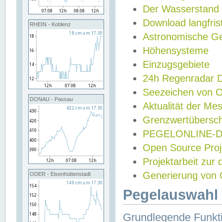
Der Wasserstand
Download langfris
RHEIN - Koblenz
Astronomische Gez
Höhensysteme
Einzugsgebiete
24h Regenradar
Seezeichen von 
DONAU - Passau
Aktualität der Me
Grenzwertübersch
PEGELONLINE-Di
Open Source Projek
Projektarbeit zur
Generierung von 
ODER - Eisenhüttenstadt
Pegelauswahl 
Grundlegende Funkti