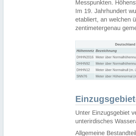
Messpunkten. Höhensy
Im 19. Jahrhundert wu
etabliert, an welchen 
zentimetergenau gem
Deutschland
Höhennetz
Bezeichnung
DHHN2016
Meter über Normalhöhennul
DHHN92
Meter über Normalhöhennul
DHHN12
Meter über Normalnull (m. 
SNN76
Meter über Höhennormal (m
Einzugsgebiet
Unter Einzugsgebiet v
unterirdisches Wasser
Allgemeine Bestandtei