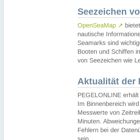
Seezeichen v
OpenSeaMap
↗
biete
nautische Information
Seamarks sind wichtig
Booten und Schiffen i
von Seezeichen wie Le
Aktualität der
PEGELONLINE erhält u
Im Binnenbereich wird 
Messwerte von Zeitreih
Minuten. Abweichungen
Fehlern bei der Daten
sein.