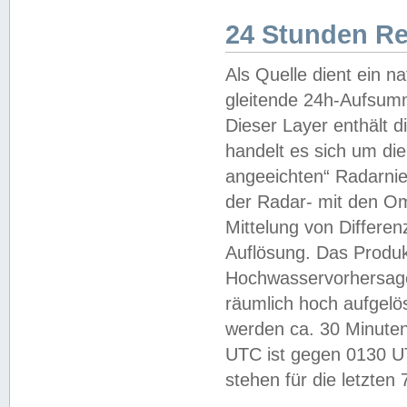
24 Stunden R
Als Quelle dient ein n
gleitende 24h-Aufsum
Dieser Layer enthält
handelt es sich um di
angeeichten“ Radarnie
der Radar- mit den O
Mittelung von Differe
Auflösung. Das Produk
Hochwasservorhersagez
räumlich hoch aufgelö
werden ca. 30 Minuten
UTC ist gegen 0130 UTC
stehen für die letzten