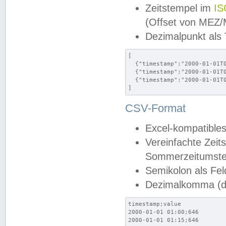
Zeitstempel im
IS
(Offset von MEZ
Dezimalpunkt als
[

  {"timestamp":"2000-01-01T0
  {"timestamp":"2000-01-01T0
  {"timestamp":"2000-01-01T0
]
CSV-Format
Excel-kompatibles
Vereinfachte Zeit
Sommerzeitumstel
Semikolon als Fel
Dezimalkomma (de
timestamp;value

2000-01-01 01:00;646

2000-01-01 01:15;646
