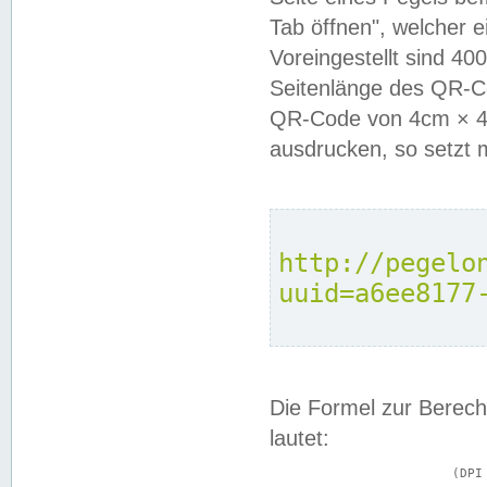
Tab öffnen", welcher 
Voreingestellt sind 4
Seitenlänge des QR-C
QR-Code von 4cm × 4c
ausdrucken, so setzt 
http://pegelo
uuid=a6ee8177
Die Formel zur Berech
lautet:
			(DPI × Druckkantenlänge in cm) ÷ 2,54 = Kantenlänge in Pixel
