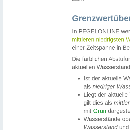
Grenzwertüber
In PEGELONLINE werde
mittleren niedrigsten
einer Zeitspanne in Be
Die farblichen Abstuf
aktuellen Wasserstand
Ist der aktuelle 
als
niedriger Was
Liegt der aktue
gilt dies als
mittle
mit
Grün
dargestel
Wasserstände obe
Wasserstand
und