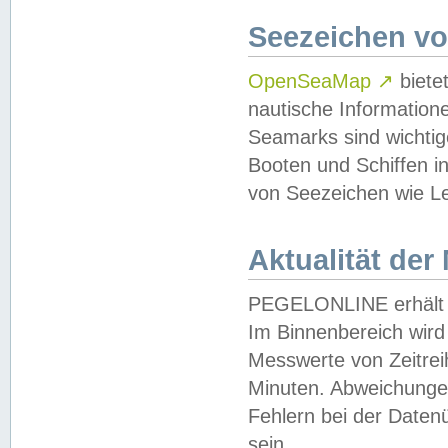
Seezeichen v
OpenSeaMap
↗
biete
nautische Information
Seamarks sind wichtig
Booten und Schiffen i
von Seezeichen wie Le
Aktualität der
PEGELONLINE erhält u
Im Binnenbereich wird 
Messwerte von Zeitreih
Minuten. Abweichungen
Fehlern bei der Daten
sein.