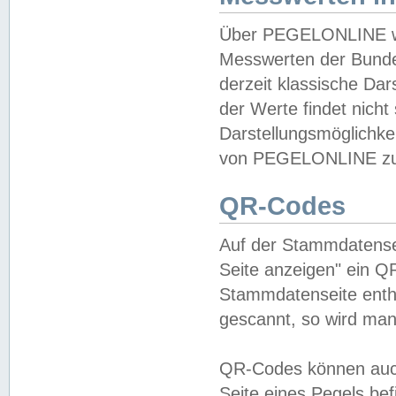
Über PEGELONLINE wer
Messwerten der Bundes
derzeit klassische Da
der Werte findet nicht 
Darstellungsmöglichkei
von PEGELONLINE zu 
QR-Codes
Auf der Stammdatensei
Seite anzeigen" ein Q
Stammdatenseite enthä
gescannt, so wird man
QR-Codes können auc
Seite eines Pegels be