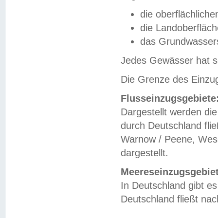
die oberflächlich
die Landoberfläc
das Grundwasser
Jedes Gewässer hat se
Die Grenze des Einzug
Flusseinzugsgebiete
Dargestellt werden die
durch Deutschland fli
Warnow / Peene, Weser
dargestellt.
Meereseinzugsgebiet
In Deutschland gibt 
Deutschland fließt n