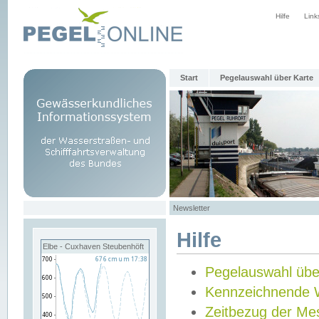
Hilfe
Link
Start
Pegelauswahl über Karte
Newsletter
Hilfe
Elbe - Cuxhaven Steubenhöft
Pegelauswahl übe
Kennzeichnende 
Zeitbezug der Me