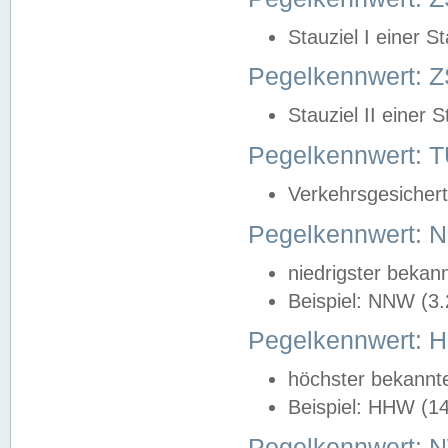
Stauziel I einer S
Pegelkennwert: Z
Stauziel II einer 
Pegelkennwert:
Verkehrsgesichert
Pegelkennwert:
niedrigster bekan
Beispiel: NNW (3
Pegelkennwert:
höchster bekannt
Beispiel: HHW (1
Pegelkennwert: 