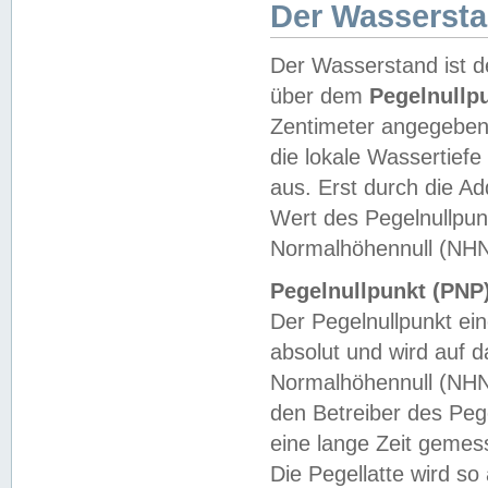
Der Wasserst
Der Wasserstand ist d
über dem
Pegelnullp
Zentimeter angegeben
die lokale Wassertie
aus. Erst durch die A
Wert des Pegelnullpun
Normalhöhennull (NHN
Pegelnullpunkt (PNP)
Der Pegelnullpunkt ei
absolut und wird auf
Normalhöhennull (NHN
den Betreiber des Pege
eine lange Zeit geme
Die Pegellatte wird s