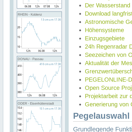
Der Wasserstand
Download langfris
RHEIN - Koblenz
Astronomische Gez
Höhensysteme
Einzugsgebiete
24h Regenradar
Seezeichen von 
DONAU - Passau
Aktualität der Me
Grenzwertübersch
PEGELONLINE-Di
Open Source Projek
Projektarbeit zur
Generierung von 
ODER - Eisenhüttenstadt
Pegelauswahl 
Grundlegende Funkti