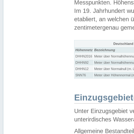
Messpunkten. Höhensy
Im 19. Jahrhundert wu
etabliert, an welchen 
zentimetergenau gem
Deutschland
Höhennetz
Bezeichnung
DHHN2016
Meter über Normalhöhennul
DHHN92
Meter über Normalhöhennul
DHHN12
Meter über Normalnull (m. 
SNN76
Meter über Höhennormal (m
Einzugsgebiet
Unter Einzugsgebiet v
unterirdisches Wasser
Allgemeine Bestandtei