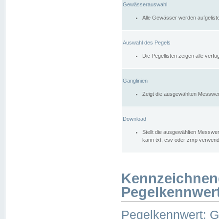
Gewässerauswahl
Alle Gewässer werden aufgelist
Auswahl des Pegels
Die Pegellisten zeigen alle ver
Ganglinien
Zeigt die ausgewählten Messwer
Download
Stellt die ausgewählten Messwer
kann txt, csv oder zrxp verwen
Kennzeichnen
Pegelkennwer
Pegelkennwert: 