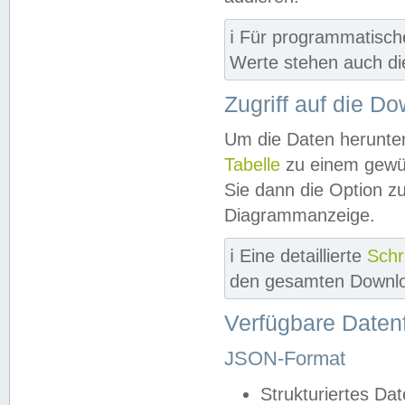
ℹ️ Für programmatisch
Werte stehen auch d
Zugriff auf die D
Um die Daten herunter
Tabelle
zu einem gewün
Sie dann die Option z
Diagrammanzeige.
ℹ️ Eine detaillierte
Schr
den gesamten Downlo
Verfügbare Daten
JSON-Format
Strukturiertes Da