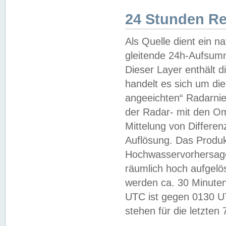
24 Stunden R
Als Quelle dient ein n
gleitende 24h-Aufsum
Dieser Layer enthält
handelt es sich um di
angeeichten“ Radarnie
der Radar- mit den O
Mittelung von Differe
Auflösung. Das Produk
Hochwasservorhersagez
räumlich hoch aufgelö
werden ca. 30 Minuten
UTC ist gegen 0130 UTC
stehen für die letzten