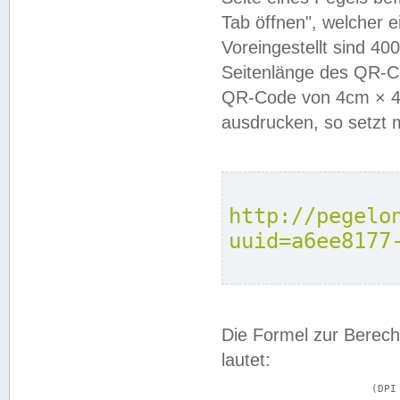
Tab öffnen", welcher 
Voreingestellt sind 4
Seitenlänge des QR-C
QR-Code von 4cm × 4c
ausdrucken, so setzt 
http://pegelo
uuid=a6ee8177
Die Formel zur Berech
lautet:
			(DPI × Druckkantenlänge in cm) ÷ 2,54 = Kantenlänge in Pixel
