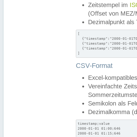
Zeitstempel im
IS
(Offset von MEZ
Dezimalpunkt als
[

  {"timestamp":"2000-01-01T0
  {"timestamp":"2000-01-01T0
  {"timestamp":"2000-01-01T0
]
CSV-Format
Excel-kompatibles
Vereinfachte Zeit
Sommerzeitumstel
Semikolon als Fel
Dezimalkomma (de
timestamp;value

2000-01-01 01:00;646

2000-01-01 01:15;646
