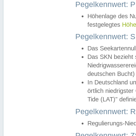
Pegelkennwert: 
Höhenlage des Nul
festgelegtes
Höhe
Pegelkennwert: 
Das Seekartennull
Das SKN bezieht s
Niedrigwassererei
deutschen Bucht) 
In Deutschland un
örtlich niedrigst
Tide (LAT)" definie
Pegelkennwert:
Regulierungs-Nie
Pegelkennwert: Z