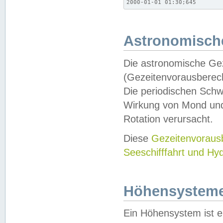
2000-01-01 01:30;645
Astronomische
Die astronomische Gez
(Gezeitenvorausberec
Die periodischen Schw
Wirkung von Mond und
Rotation verursacht.
Diese
Gezeitenvorau
Seeschifffahrt und Hy
Höhensystem
Ein Höhensystem ist e