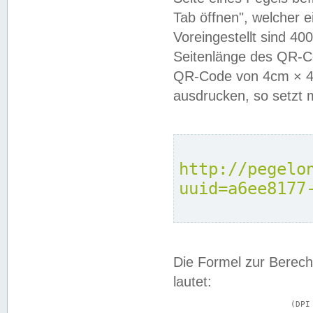
Tab öffnen", welcher 
Voreingestellt sind 4
Seitenlänge des QR-C
QR-Code von 4cm × 4c
ausdrucken, so setzt 
http://pegelo
uuid=a6ee8177
Die Formel zur Berech
lautet:
			(DPI × Druckkantenlänge in cm) ÷ 2,54 = Kantenlänge in Pixel
