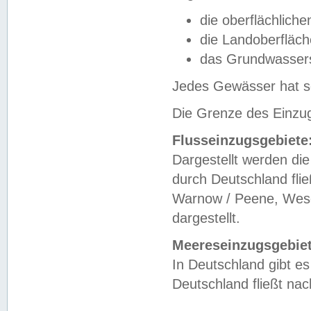
die oberflächlich
die Landoberfläc
das Grundwasser
Jedes Gewässer hat se
Die Grenze des Einzug
Flusseinzugsgebiete
Dargestellt werden die
durch Deutschland fli
Warnow / Peene, Weser
dargestellt.
Meereseinzugsgebiet
In Deutschland gibt 
Deutschland fließt n