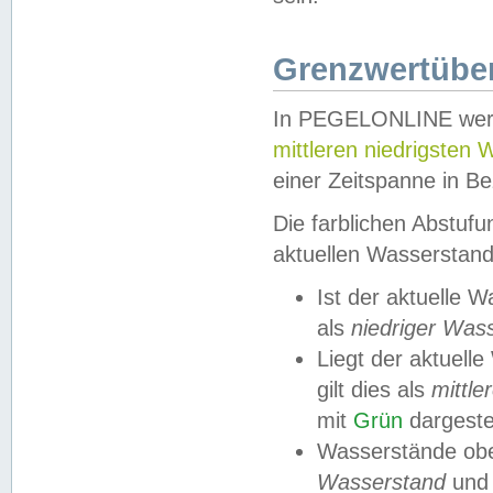
Grenzwertüber
In PEGELONLINE werde
mittleren niedrigsten
einer Zeitspanne in Be
Die farblichen Abstuf
aktuellen Wasserstand
Ist der aktuelle 
als
niedriger Was
Liegt der aktue
gilt dies als
mittle
mit
Grün
dargestel
Wasserstände obe
Wasserstand
und