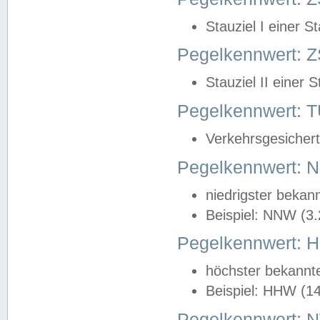
Stauziel I einer S
Pegelkennwert: Z
Stauziel II einer 
Pegelkennwert:
Verkehrsgesichert
Pegelkennwert:
niedrigster bekan
Beispiel: NNW (3
Pegelkennwert:
höchster bekannt
Beispiel: HHW (1
Pegelkennwert: 