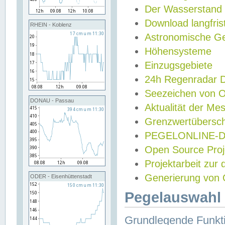
Der Wasserstand
Download langfris
RHEIN - Koblenz
Astronomische Gez
Höhensysteme
Einzugsgebiete
24h Regenradar
Seezeichen von 
DONAU - Passau
Aktualität der Me
Grenzwertübersch
PEGELONLINE-Di
Open Source Projek
Projektarbeit zur
Generierung von 
ODER - Eisenhüttenstadt
Pegelauswahl 
Grundlegende Funkti