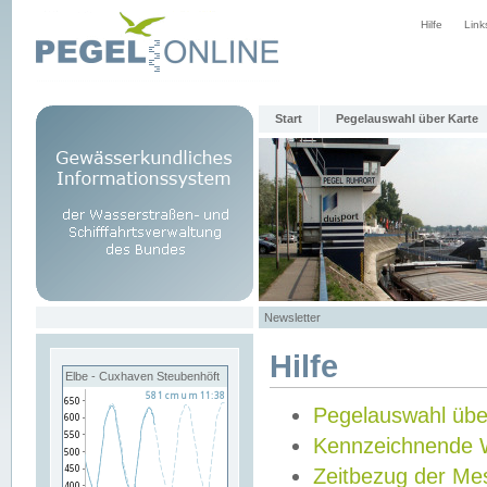
Hilfe
Link
Start
Pegelauswahl über Karte
Newsletter
Hilfe
Elbe - Cuxhaven Steubenhöft
Pegelauswahl übe
Kennzeichnende 
Zeitbezug der Me