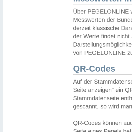
Über PEGELONLINE wer
Messwerten der Bundes
derzeit klassische Da
der Werte findet nicht 
Darstellungsmöglichkei
von PEGELONLINE zu 
QR-Codes
Auf der Stammdatensei
Seite anzeigen" ein Q
Stammdatenseite enthä
gescannt, so wird man
QR-Codes können auc
Seite eines Pegels be