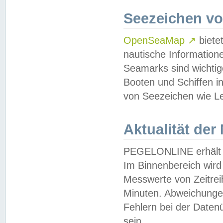
Seezeichen v
OpenSeaMap
↗
biete
nautische Information
Seamarks sind wichtig
Booten und Schiffen i
von Seezeichen wie Le
Aktualität der
PEGELONLINE erhält u
Im Binnenbereich wird 
Messwerte von Zeitreih
Minuten. Abweichungen
Fehlern bei der Daten
sein.