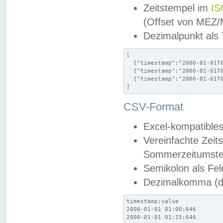
Zeitstempel im
IS
(Offset von MEZ
Dezimalpunkt als
[

  {"timestamp":"2000-01-01T0
  {"timestamp":"2000-01-01T0
  {"timestamp":"2000-01-01T0
]
CSV-Format
Excel-kompatibles
Vereinfachte Zeit
Sommerzeitumstel
Semikolon als Fel
Dezimalkomma (de
timestamp;value

2000-01-01 01:00;646

2000-01-01 01:15;646
