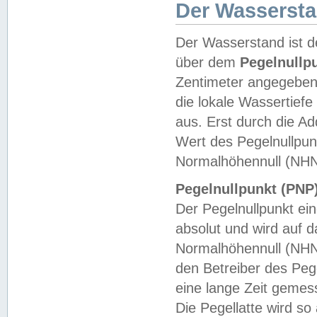
Der Wasserst
Der Wasserstand ist d
über dem
Pegelnullp
Zentimeter angegeben
die lokale Wassertie
aus. Erst durch die A
Wert des Pegelnullpun
Normalhöhennull (NHN
Pegelnullpunkt (PNP)
Der Pegelnullpunkt ei
absolut und wird auf
Normalhöhennull (NHN
den Betreiber des Pege
eine lange Zeit geme
Die Pegellatte wird s