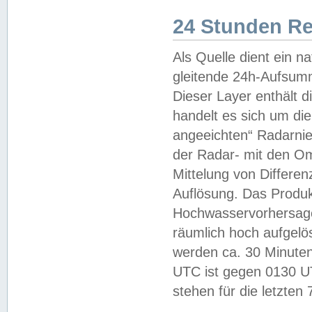
24 Stunden R
Als Quelle dient ein n
gleitende 24h-Aufsum
Dieser Layer enthält
handelt es sich um di
angeeichten“ Radarnie
der Radar- mit den O
Mittelung von Differe
Auflösung. Das Produk
Hochwasservorhersagez
räumlich hoch aufgelö
werden ca. 30 Minuten
UTC ist gegen 0130 UTC
stehen für die letzten