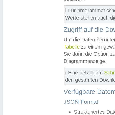
ℹ️ Für programmatisch
Werte stehen auch d
Zugriff auf die D
Um die Daten herunter
Tabelle
zu einem gewün
Sie dann die Option z
Diagrammanzeige.
ℹ️ Eine detaillierte
Schr
den gesamten Downlo
Verfügbare Daten
JSON-Format
Strukturiertes Da