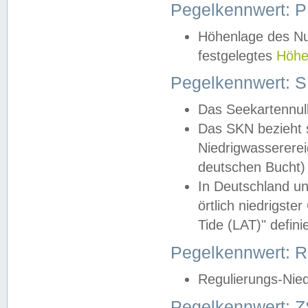
Pegelkennwert: 
Höhenlage des Nul
festgelegtes
Höhe
Pegelkennwert: 
Das Seekartennull
Das SKN bezieht s
Niedrigwassererei
deutschen Bucht) 
In Deutschland un
örtlich niedrigst
Tide (LAT)" definie
Pegelkennwert:
Regulierungs-Nie
Pegelkennwert: Z