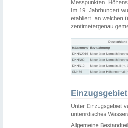
Messpunkten. Höhensy
Im 19. Jahrhundert wu
etabliert, an welchen 
zentimetergenau gem
Deutschland
Höhennetz
Bezeichnung
DHHN2016
Meter über Normalhöhennul
DHHN92
Meter über Normalhöhennul
DHHN12
Meter über Normalnull (m. 
SNN76
Meter über Höhennormal (m
Einzugsgebiet
Unter Einzugsgebiet v
unterirdisches Wasser
Allgemeine Bestandtei