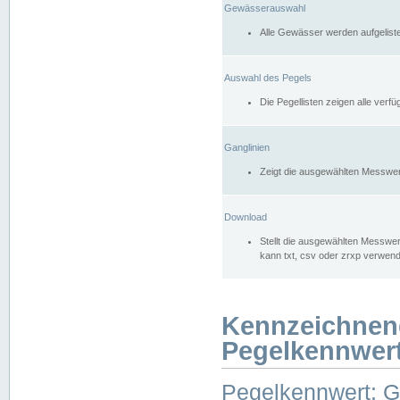
Gewässerauswahl
Alle Gewässer werden aufgelist
Auswahl des Pegels
Die Pegellisten zeigen alle ver
Ganglinien
Zeigt die ausgewählten Messwer
Download
Stellt die ausgewählten Messwer
kann txt, csv oder zrxp verwen
Kennzeichnen
Pegelkennwer
Pegelkennwert: 