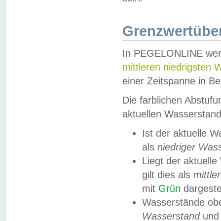
Grenzwertüber
In PEGELONLINE werde
mittleren niedrigsten
einer Zeitspanne in Be
Die farblichen Abstuf
aktuellen Wasserstand
Ist der aktuelle 
als
niedriger Was
Liegt der aktue
gilt dies als
mittle
mit
Grün
dargestel
Wasserstände obe
Wasserstand
und