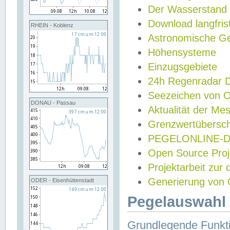
Der Wasserstand
Download langfris
RHEIN - Koblenz
Astronomische Gez
Höhensysteme
Einzugsgebiete
24h Regenradar
Seezeichen von 
DONAU - Passau
Aktualität der Me
Grenzwertübersch
PEGELONLINE-Di
Open Source Projek
Projektarbeit zur
Generierung von 
ODER - Eisenhüttenstadt
Pegelauswahl 
Grundlegende Funkti