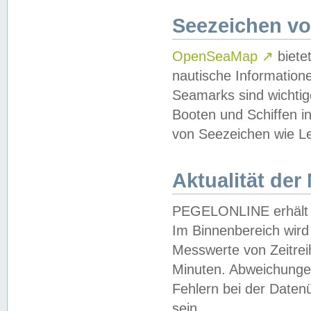
Seezeichen v
OpenSeaMap
↗
biete
nautische Information
Seamarks sind wichtig
Booten und Schiffen i
von Seezeichen wie Le
Aktualität der
PEGELONLINE erhält u
Im Binnenbereich wird 
Messwerte von Zeitreih
Minuten. Abweichungen
Fehlern bei der Daten
sein.