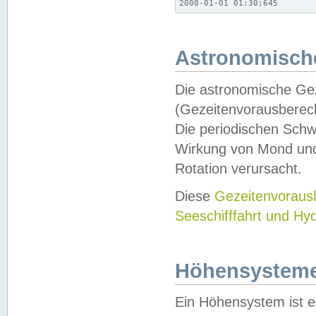
2000-01-01 01:30;645
Astronomische
Die astronomische Gez
(Gezeitenvorausberec
Die periodischen Schw
Wirkung von Mond und
Rotation verursacht.
Diese
Gezeitenvorau
Seeschifffahrt und Hy
Höhensystem
Ein Höhensystem ist e