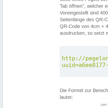
Tab öffnen", welcher 
Voreingestellt sind 4
Seitenlänge des QR-C
QR-Code von 4cm × 4c
ausdrucken, so setzt 
http://pegelo
uuid=a6ee8177
Die Formel zur Berech
lautet:
			(DPI × Druckkantenlänge in cm) ÷ 2,54 = Kantenlänge in Pixel
