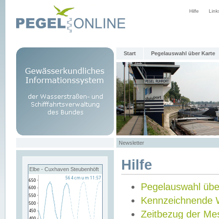
Hilfe
Link
Start
Pegelauswahl über Karte
Newsletter
Hilfe
Elbe - Cuxhaven Steubenhöft
Pegelauswahl übe
Kennzeichnende 
Zeitbezug der Me