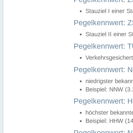
Stauziel I einer S
Pegelkennwert: Z
Stauziel II einer 
Pegelkennwert:
Verkehrsgesichert
Pegelkennwert:
niedrigster bekan
Beispiel: NNW (3
Pegelkennwert:
höchster bekannt
Beispiel: HHW (1
Pegelkennwert: 