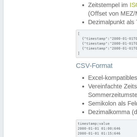
Zeitstempel im
IS
(Offset von MEZ
Dezimalpunkt als
[

  {"timestamp":"2000-01-01T0
  {"timestamp":"2000-01-01T0
  {"timestamp":"2000-01-01T0
]
CSV-Format
Excel-kompatibles
Vereinfachte Zeit
Sommerzeitumstel
Semikolon als Fel
Dezimalkomma (de
timestamp;value

2000-01-01 01:00;646

2000-01-01 01:15;646
