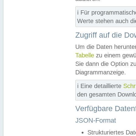
ℹ️ Für programmatisch
Werte stehen auch d
Zugriff auf die D
Um die Daten herunter
Tabelle
zu einem gewün
Sie dann die Option z
Diagrammanzeige.
ℹ️ Eine detaillierte
Schr
den gesamten Downlo
Verfügbare Daten
JSON-Format
Strukturiertes Da