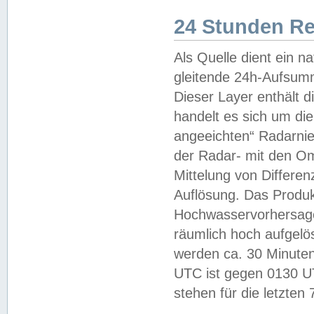
24 Stunden R
Als Quelle dient ein n
gleitende 24h-Aufsum
Dieser Layer enthält
handelt es sich um di
angeeichten“ Radarnie
der Radar- mit den O
Mittelung von Differe
Auflösung. Das Produk
Hochwasservorhersagez
räumlich hoch aufgelö
werden ca. 30 Minuten
UTC ist gegen 0130 UTC
stehen für die letzten