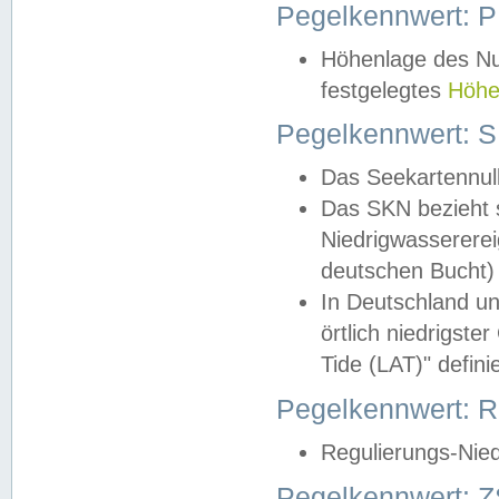
Pegelkennwert: 
Höhenlage des Nul
festgelegtes
Höhe
Pegelkennwert: 
Das Seekartennull
Das SKN bezieht s
Niedrigwassererei
deutschen Bucht) 
In Deutschland un
örtlich niedrigst
Tide (LAT)" definie
Pegelkennwert:
Regulierungs-Nie
Pegelkennwert: Z