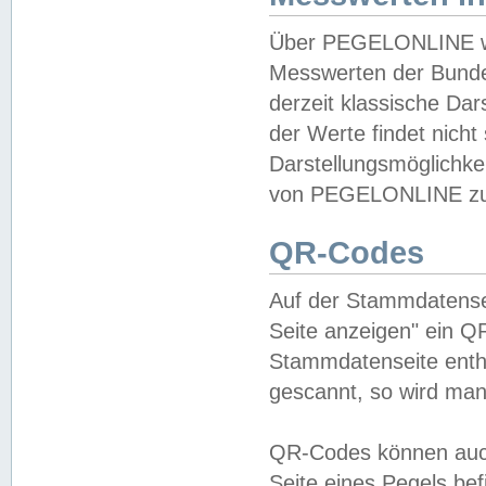
Über PEGELONLINE wer
Messwerten der Bundes
derzeit klassische Da
der Werte findet nicht 
Darstellungsmöglichkei
von PEGELONLINE zu 
QR-Codes
Auf der Stammdatensei
Seite anzeigen" ein Q
Stammdatenseite enthä
gescannt, so wird man
QR-Codes können auc
Seite eines Pegels be