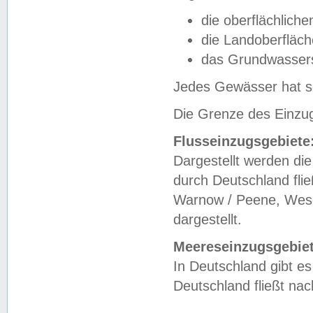
die oberflächlich
die Landoberfläc
das Grundwasser
Jedes Gewässer hat se
Die Grenze des Einzug
Flusseinzugsgebiete
Dargestellt werden die
durch Deutschland fli
Warnow / Peene, Weser
dargestellt.
Meereseinzugsgebiet
In Deutschland gibt 
Deutschland fließt n