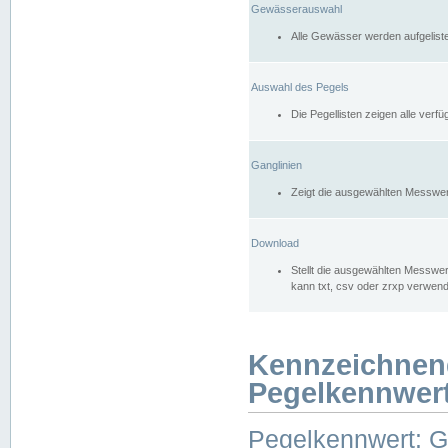
Gewässerauswahl
Alle Gewässer werden aufgelist
Auswahl des Pegels
Die Pegellisten zeigen alle ver
Ganglinien
Zeigt die ausgewählten Messwer
Download
Stellt die ausgewählten Messwer
kann txt, csv oder zrxp verwen
Kennzeichnen
Pegelkennwer
Pegelkennwert: 