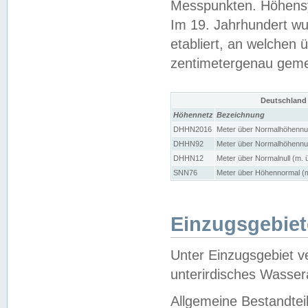
Messpunkten. Höhensy
Im 19. Jahrhundert wu
etabliert, an welchen 
zentimetergenau gem
Deutschland
Höhennetz
Bezeichnung
DHHN2016
Meter über Normalhöhennul
DHHN92
Meter über Normalhöhennul
DHHN12
Meter über Normalnull (m. 
SNN76
Meter über Höhennormal (m
Einzugsgebiet
Unter Einzugsgebiet v
unterirdisches Wasser
Allgemeine Bestandtei