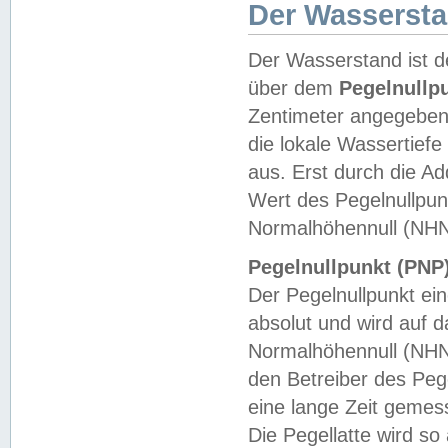
Der Wasserst
Der Wasserstand ist d
über dem
Pegelnullp
Zentimeter angegeben
die lokale Wassertie
aus. Erst durch die A
Wert des Pegelnullpun
Normalhöhennull (NHN
Pegelnullpunkt (PNP)
Der Pegelnullpunkt ei
absolut und wird auf
Normalhöhennull (NHN
den Betreiber des Pege
eine lange Zeit geme
Die Pegellatte wird s