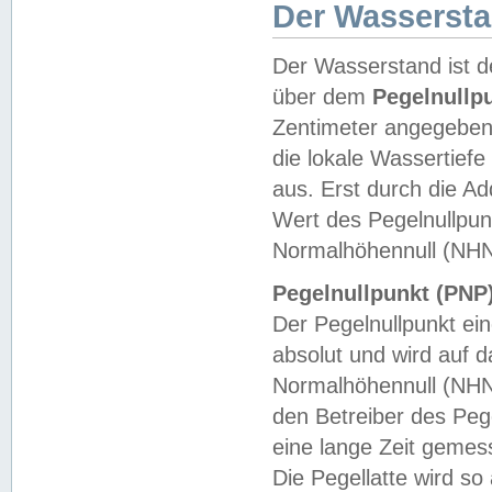
Der Wasserst
Der Wasserstand ist d
über dem
Pegelnullp
Zentimeter angegeben
die lokale Wassertie
aus. Erst durch die A
Wert des Pegelnullpun
Normalhöhennull (NHN
Pegelnullpunkt (PNP)
Der Pegelnullpunkt ei
absolut und wird auf
Normalhöhennull (NHN
den Betreiber des Pege
eine lange Zeit geme
Die Pegellatte wird s