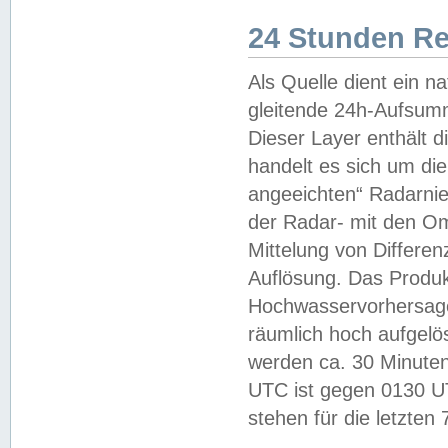
24 Stunden R
Als Quelle dient ein n
gleitende 24h-Aufsum
Dieser Layer enthält
handelt es sich um di
angeeichten“ Radarnie
der Radar- mit den O
Mittelung von Differe
Auflösung. Das Produk
Hochwasservorhersagez
räumlich hoch aufgelö
werden ca. 30 Minuten
UTC ist gegen 0130 UTC
stehen für die letzten