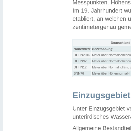
Messpunkten. Höhensy
Im 19. Jahrhundert wu
etabliert, an welchen 
zentimetergenau gem
Deutschland
Höhennetz
Bezeichnung
DHHN2016
Meter über Normalhöhennul
DHHN92
Meter über Normalhöhennul
DHHN12
Meter über Normalnull (m. 
SNN76
Meter über Höhennormal (m
Einzugsgebiet
Unter Einzugsgebiet v
unterirdisches Wasser
Allgemeine Bestandtei