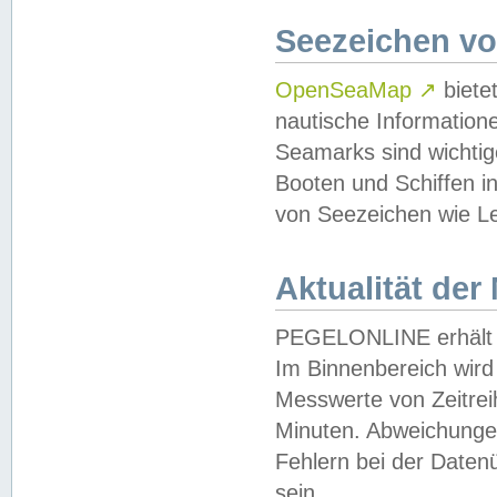
Seezeichen v
OpenSeaMap
↗
biete
nautische Information
Seamarks sind wichtig
Booten und Schiffen i
von Seezeichen wie Le
Aktualität der
PEGELONLINE erhält u
Im Binnenbereich wird 
Messwerte von Zeitreih
Minuten. Abweichungen
Fehlern bei der Daten
sein.