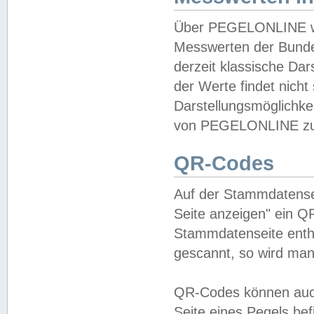
Über PEGELONLINE wer
Messwerten der Bundes
derzeit klassische Da
der Werte findet nicht 
Darstellungsmöglichkei
von PEGELONLINE zu 
QR-Codes
Auf der Stammdatensei
Seite anzeigen" ein Q
Stammdatenseite enthä
gescannt, so wird man
QR-Codes können auc
Seite eines Pegels be