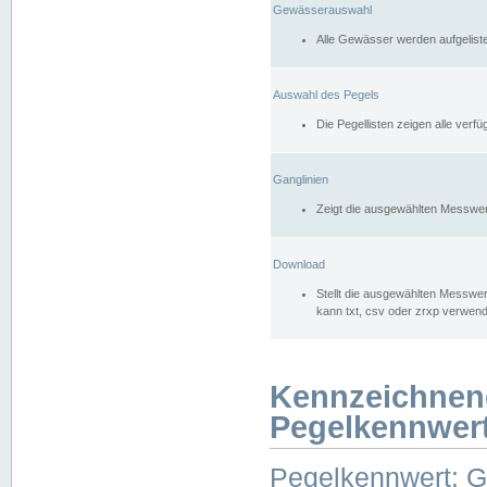
Gewässerauswahl
Alle Gewässer werden aufgelist
Auswahl des Pegels
Die Pegellisten zeigen alle ver
Ganglinien
Zeigt die ausgewählten Messwer
Download
Stellt die ausgewählten Messwer
kann txt, csv oder zrxp verwen
Kennzeichnen
Pegelkennwer
Pegelkennwert: 