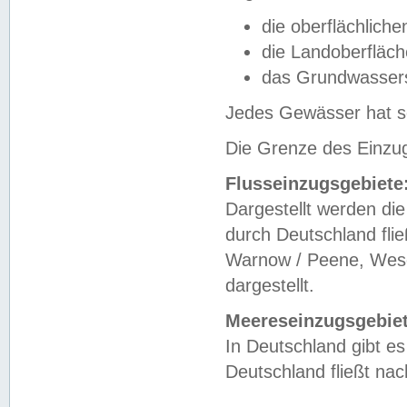
die oberflächlich
die Landoberfläc
das Grundwasser
Jedes Gewässer hat se
Die Grenze des Einzug
Flusseinzugsgebiete
Dargestellt werden die
durch Deutschland fli
Warnow / Peene, Weser
dargestellt.
Meereseinzugsgebiet
In Deutschland gibt 
Deutschland fließt n