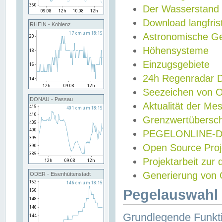
Der Wasserstand
Download langfris
RHEIN - Koblenz
Astronomische Gez
Höhensysteme
Einzugsgebiete
24h Regenradar
Seezeichen von 
DONAU - Passau
Aktualität der Me
Grenzwertübersch
PEGELONLINE-Di
Open Source Projek
Projektarbeit zur
Generierung von 
ODER - Eisenhüttenstadt
Pegelauswahl 
Grundlegende Funkti