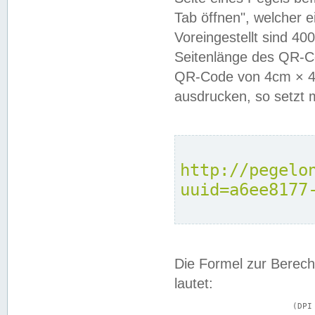
Tab öffnen", welcher 
Voreingestellt sind 4
Seitenlänge des QR-C
QR-Code von 4cm × 4c
ausdrucken, so setzt 
http://pegelo
uuid=a6ee8177
Die Formel zur Berech
lautet:
			(DPI × Druckkantenlänge in cm) ÷ 2,54 = Kantenlänge in Pixel
