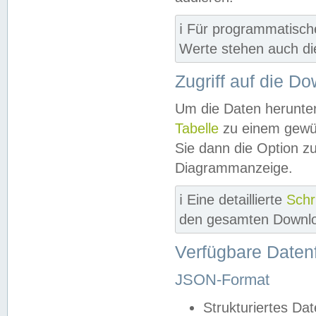
ℹ️ Für programmatisch
Werte stehen auch d
Zugriff auf die D
Um die Daten herunter
Tabelle
zu einem gewün
Sie dann die Option z
Diagrammanzeige.
ℹ️ Eine detaillierte
Schr
den gesamten Downlo
Verfügbare Daten
JSON-Format
Strukturiertes Da