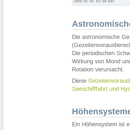
2000-01-01 01:30;645
Astronomische
Die astronomische Gez
(Gezeitenvorausberec
Die periodischen Schw
Wirkung von Mond und
Rotation verursacht.
Diese
Gezeitenvorau
Seeschifffahrt und Hy
Höhensystem
Ein Höhensystem ist e