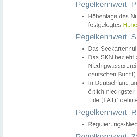
Pegelkennwert: 
Höhenlage des Nul
festgelegtes
Höhe
Pegelkennwert: 
Das Seekartennull
Das SKN bezieht s
Niedrigwassererei
deutschen Bucht) 
In Deutschland un
örtlich niedrigst
Tide (LAT)" definie
Pegelkennwert:
Regulierungs-Nie
Pegelkennwert: Z