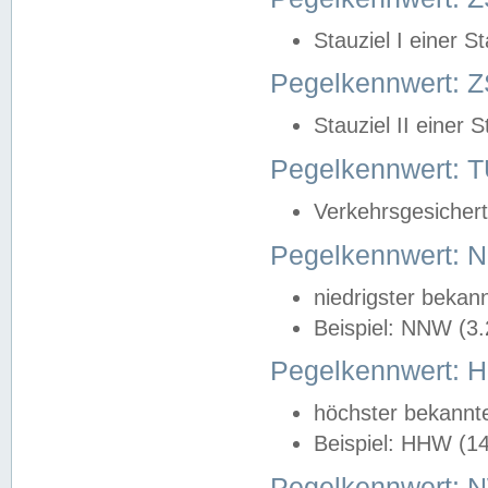
Stauziel I einer S
Pegelkennwert: Z
Stauziel II einer 
Pegelkennwert:
Verkehrsgesichert
Pegelkennwert:
niedrigster bekan
Beispiel: NNW (3
Pegelkennwert:
höchster bekannt
Beispiel: HHW (1
Pegelkennwert: 