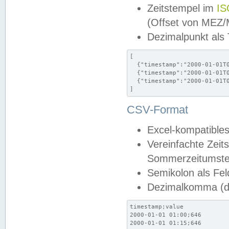
Zeitstempel im
IS
(Offset von MEZ
Dezimalpunkt als
[

  {"timestamp":"2000-01-01T0
  {"timestamp":"2000-01-01T0
  {"timestamp":"2000-01-01T0
]
CSV-Format
Excel-kompatibles
Vereinfachte Zeit
Sommerzeitumstel
Semikolon als Fel
Dezimalkomma (de
timestamp;value

2000-01-01 01:00;646

2000-01-01 01:15;646
