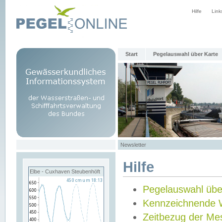
Hilfe
Link
Start
Pegelauswahl über Karte
Newsletter
Hilfe
Elbe - Cuxhaven Steubenhöft
Pegelauswahl übe
Kennzeichnende 
Zeitbezug der Me