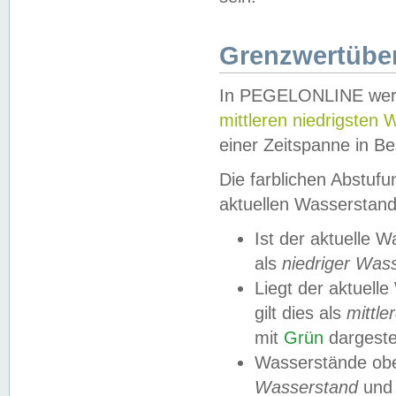
Grenzwertüber
In PEGELONLINE werde
mittleren niedrigsten
einer Zeitspanne in Be
Die farblichen Abstuf
aktuellen Wasserstand
Ist der aktuelle 
als
niedriger Was
Liegt der aktue
gilt dies als
mittle
mit
Grün
dargestel
Wasserstände obe
Wasserstand
und