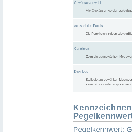
Gewässerauswahl
Alle Gewässer werden aufgelist
Auswahl des Pegels
Die Pegellisten zeigen alle ver
Ganglinien
Zeigt die ausgewählten Messwer
Download
Stellt die ausgewählten Messwer
kann txt, csv oder zrxp verwen
Kennzeichnen
Pegelkennwer
Pegelkennwert: 