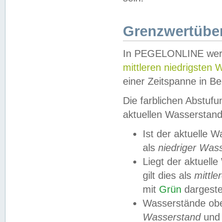
Grenzwertüber
In PEGELONLINE werde
mittleren niedrigsten
einer Zeitspanne in Be
Die farblichen Abstuf
aktuellen Wasserstand
Ist der aktuelle 
als
niedriger Was
Liegt der aktue
gilt dies als
mittle
mit
Grün
dargestel
Wasserstände obe
Wasserstand
und