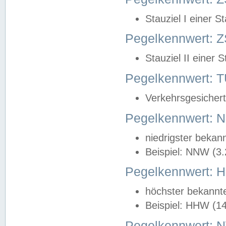
Stauziel I einer S
Pegelkennwert: Z
Stauziel II einer 
Pegelkennwert:
Verkehrsgesichert
Pegelkennwert:
niedrigster bekan
Beispiel: NNW (3
Pegelkennwert:
höchster bekannt
Beispiel: HHW (1
Pegelkennwert: 