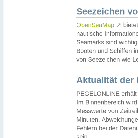
Seezeichen v
OpenSeaMap
↗
biete
nautische Information
Seamarks sind wichtig
Booten und Schiffen i
von Seezeichen wie Le
Aktualität der
PEGELONLINE erhält u
Im Binnenbereich wird 
Messwerte von Zeitreih
Minuten. Abweichungen
Fehlern bei der Daten
sein.