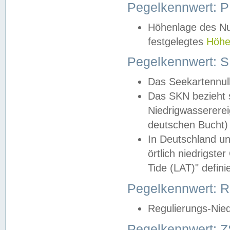
Pegelkennwert: 
Höhenlage des Nul
festgelegtes
Höhe
Pegelkennwert: 
Das Seekartennull
Das SKN bezieht s
Niedrigwassererei
deutschen Bucht) 
In Deutschland un
örtlich niedrigst
Tide (LAT)" definie
Pegelkennwert:
Regulierungs-Nie
Pegelkennwert: Z