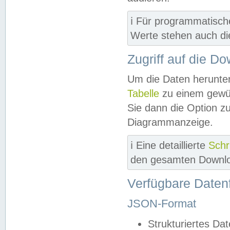
ℹ️ Für programmatisch
Werte stehen auch d
Zugriff auf die D
Um die Daten herunter
Tabelle
zu einem gewün
Sie dann die Option z
Diagrammanzeige.
ℹ️ Eine detaillierte
Schr
den gesamten Downlo
Verfügbare Daten
JSON-Format
Strukturiertes Da