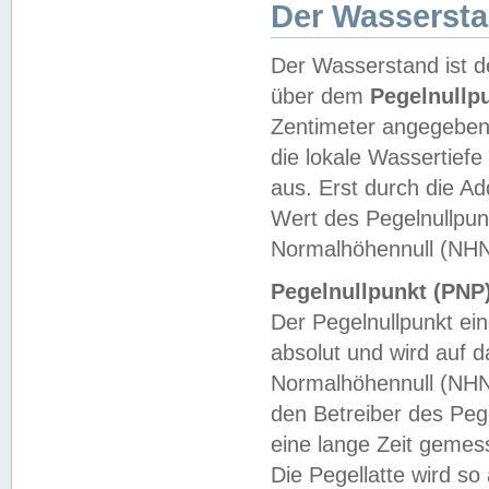
Der Wasserst
Der Wasserstand ist d
über dem
Pegelnullp
Zentimeter angegeben
die lokale Wassertie
aus. Erst durch die A
Wert des Pegelnullpun
Normalhöhennull (NHN
Pegelnullpunkt (PNP)
Der Pegelnullpunkt ei
absolut und wird auf
Normalhöhennull (NHN
den Betreiber des Pege
eine lange Zeit geme
Die Pegellatte wird s