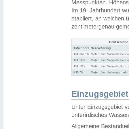
Messpunkten. Höhensy
Im 19. Jahrhundert wu
etabliert, an welchen 
zentimetergenau gem
Deutschland
Höhennetz
Bezeichnung
DHHN2016
Meter über Normalhöhennul
DHHN92
Meter über Normalhöhennul
DHHN12
Meter über Normalnull (m. 
SNN76
Meter über Höhennormal (m
Einzugsgebiet
Unter Einzugsgebiet v
unterirdisches Wasser
Allgemeine Bestandtei