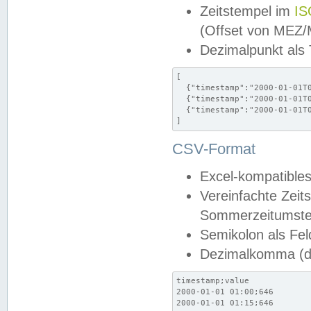
Zeitstempel im
IS
(Offset von MEZ
Dezimalpunkt als
[

  {"timestamp":"2000-01-01T0
  {"timestamp":"2000-01-01T0
  {"timestamp":"2000-01-01T0
]
CSV-Format
Excel-kompatibles
Vereinfachte Zeit
Sommerzeitumstel
Semikolon als Fel
Dezimalkomma (de
timestamp;value

2000-01-01 01:00;646

2000-01-01 01:15;646
