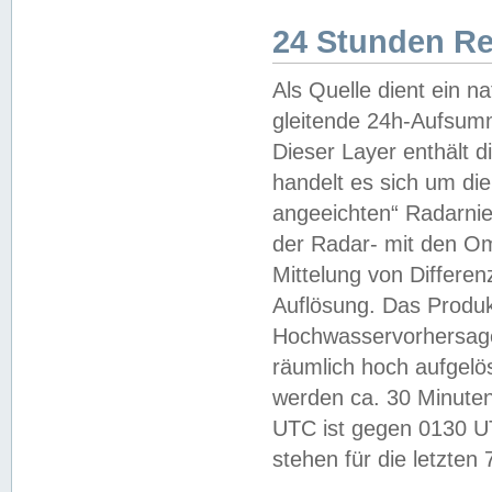
24 Stunden R
Als Quelle dient ein n
gleitende 24h-Aufsum
Dieser Layer enthält
handelt es sich um di
angeeichten“ Radarnie
der Radar- mit den O
Mittelung von Differe
Auflösung. Das Produk
Hochwasservorhersagez
räumlich hoch aufgelö
werden ca. 30 Minuten
UTC ist gegen 0130 UTC
stehen für die letzten