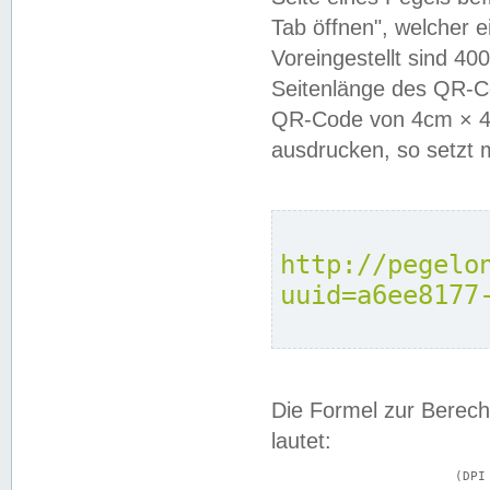
Tab öffnen", welcher 
Voreingestellt sind 4
Seitenlänge des QR-C
QR-Code von 4cm × 4c
ausdrucken, so setzt 
http://pegelo
uuid=a6ee8177
Die Formel zur Berech
lautet:
			(DPI × Druckkantenlänge in cm) ÷ 2,54 = Kantenlänge in Pixel
