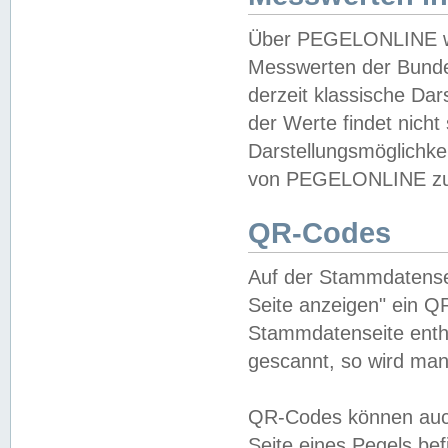
Über PEGELONLINE wer
Messwerten der Bundes
derzeit klassische Da
der Werte findet nicht 
Darstellungsmöglichkei
von PEGELONLINE zu 
QR-Codes
Auf der Stammdatensei
Seite anzeigen" ein Q
Stammdatenseite enthä
gescannt, so wird man
QR-Codes können auc
Seite eines Pegels be