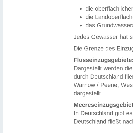
die oberflächlich
die Landoberfläc
das Grundwasser
Jedes Gewässer hat se
Die Grenze des Einzug
Flusseinzugsgebiete
Dargestellt werden die
durch Deutschland fli
Warnow / Peene, Weser
dargestellt.
Meereseinzugsgebiet
In Deutschland gibt 
Deutschland fließt n