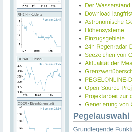
Der Wasserstand
Download langfris
RHEIN - Koblenz
Astronomische Gez
Höhensysteme
Einzugsgebiete
24h Regenradar
Seezeichen von 
DONAU - Passau
Aktualität der Me
Grenzwertübersch
PEGELONLINE-Di
Open Source Projek
Projektarbeit zur
Generierung von 
ODER - Eisenhüttenstadt
Pegelauswahl 
Grundlegende Funkti