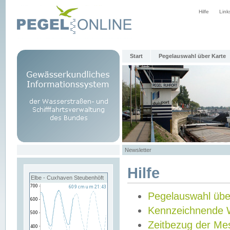
Hilfe
Link
Start
Pegelauswahl über Karte
Newsletter
Hilfe
Elbe - Cuxhaven Steubenhöft
Pegelauswahl übe
Kennzeichnende 
Zeitbezug der Me