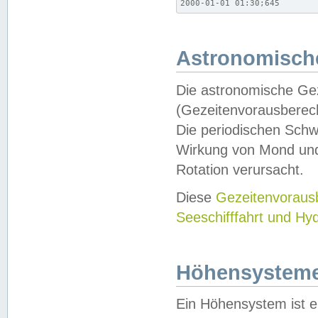
2000-01-01 01:30;645
Astronomische
Die astronomische Gez
(Gezeitenvorausberec
Die periodischen Schw
Wirkung von Mond und
Rotation verursacht.
Diese
Gezeitenvorau
Seeschifffahrt und Hy
Höhensystem
Ein Höhensystem ist e