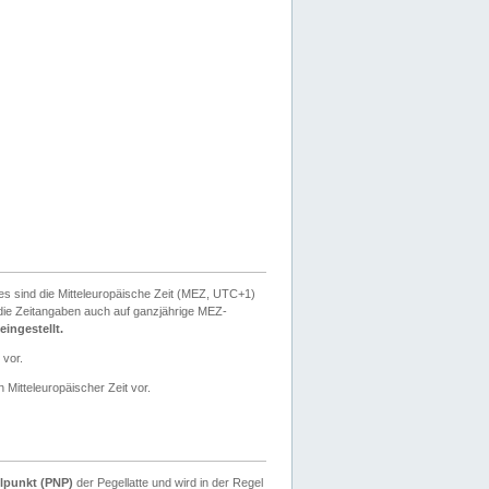
ies sind die Mitteleuropäische Zeit (MEZ, UTC+1)
ie Zeitangaben auch auf ganzjährige MEZ-
ingestellt.
 vor.
 Mitteleuropäischer Zeit vor.
lpunkt (PNP)
der Pegellatte und wird in der Regel