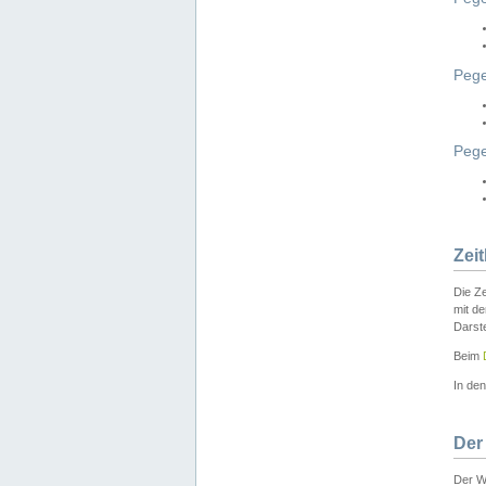
Pege
Peg
Zei
Die Ze
mit d
Darst
Beim
In de
Der
Der W