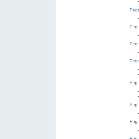
Pege
Pege
Peg
Pege
Pege
Pege
Pege
Peg