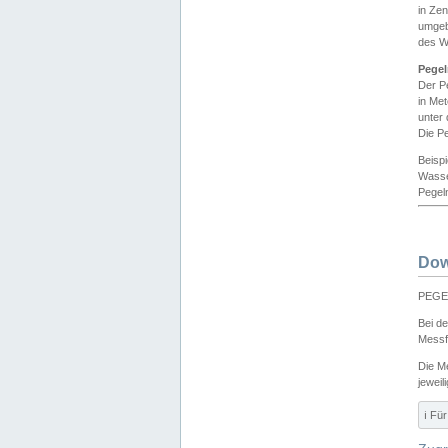
in Ze
umgeb
des W
Pegel
Der P
in Me
unter
Die Pe
Beisp
Wasse
Pegeln
Dow
PEGEL
Bei d
Messf
Die M
jeweil
ℹ️ F