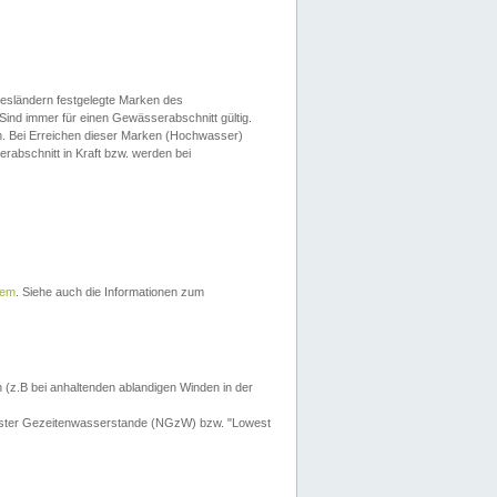
esländern festgelegte Marken des
Sind immer für einen Gewässerabschnitt gültig.
. Bei Erreichen dieser Marken (Hochwasser)
erabschnitt in Kraft bzw. werden bei
tem
. Siehe auch die Informationen zum
 (z.B bei anhaltenden ablandigen Winden in der
drigster Gezeitenwasserstande (NGzW) bzw. "Lowest