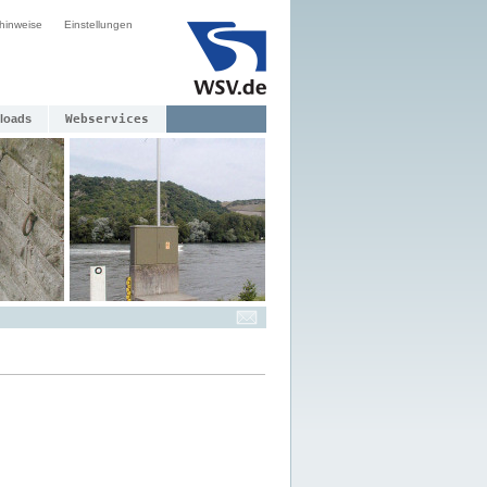
hinweise
Einstellungen
loads
Webservices