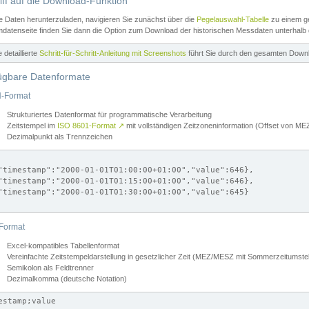
iff auf die Download-Funktion
e Daten herunterzuladen, navigieren Sie zunächst über die
Pegelauswahl-Tabelle
zu einem ge
datenseite finden Sie dann die Option zum Download der historischen Messdaten unterhalb
ne detaillierte
Schritt-für-Schritt-Anleitung mit Screenshots
führt Sie durch den gesamten Down
ügbare Datenformate
-Format
Strukturiertes Datenformat für programmatische Verarbeitung
Zeitstempel im
ISO 8601-Format
↗
mit vollständigen Zeitzoneninformation (Offset von 
Dezimalpunkt als Trennzeichen
"timestamp":"2000-01-01T01:00:00+01:00","value":646},

"timestamp":"2000-01-01T01:15:00+01:00","value":646},

"timestamp":"2000-01-01T01:30:00+01:00","value":645}

Format
Excel-kompatibles Tabellenformat
Vereinfachte Zeitstempeldarstellung in gesetzlicher Zeit (MEZ/MESZ mit Sommerzeitumstel
Semikolon als Feldtrenner
Dezimalkomma (deutsche Notation)
estamp;value
