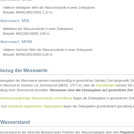
mittlerer niedrigster Wert der Wasserstände in einer Zeitspanne
Beispiel: MNW(1991/2000) 1,22 m
lkennwert: MW
Mittelwert der Wasserstände in einer Zeitspanne
Beispiel: MN(1991/2000) 3,00 m
elkennwert: MHW
mittlerer höchster Wert der Wasserstände in einer Zeitspanne
Beispiel: MHW(1991/2000) 6,00 m
tbezug der Messwerte
itangaben der Messwerte werden standardmäßig in gesetzlicher (lokaler) Zeit dargestellt. D
em Wechsel im Sommer zur Sommerzeit (MESZ, UTC+2). über die
Einstellungen
können Sie d
ellung ohne Sommerzeit einstellen.
Momentan sind alle Zeitangaben auf gesetzliche Zeit e
Download langfristiger Wasserstände und Abflüsse
liegen die Zeitangaben in gesetzlicher Zeit
n zum
Download angebotenen Tagesdateien
liegen die Zeitangaben grundsätzlich ganzjährig in
 Wasserstand
asserstand ist der lotrechte Abstand eines Punktes des Wasserspiegels über dem
Pegelnul