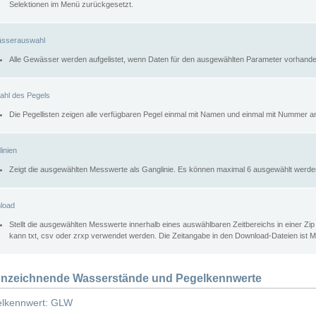
Selektionen im Menü zurückgesetzt.
sserauswahl
Alle Gewässer werden aufgelistet, wenn Daten für den ausgewählten Parameter vorhande
ahl des Pegels
Die Pegellisten zeigen alle verfügbaren Pegel einmal mit Namen und einmal mit Nummer a
inien
Zeigt die ausgewählten Messwerte als Ganglinie. Es können maximal 6 ausgewählt werde
load
Stellt die ausgewählten Messwerte innerhalb eines auswählbaren Zeitbereichs in einer Zi
kann txt, csv oder zrxp verwendet werden. Die Zeitangabe in den Download-Dateien ist 
nzeichnende Wasserstände und Pegelkennwerte
lkennwert: GLW