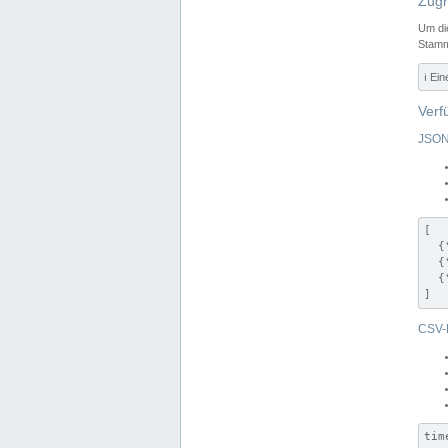
Zugr
Um di
Stamm
ℹ️ Ei
Verf
JSON
[

  {
  {
  {
]
CSV-
tim