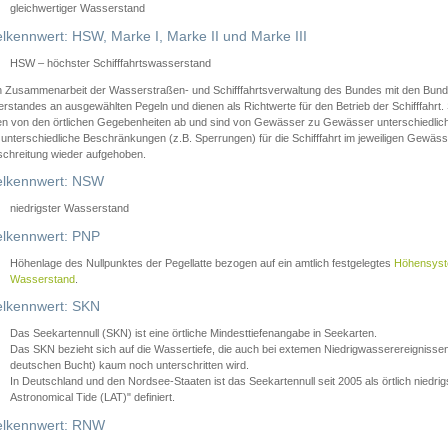
gleichwertiger Wasserstand
lkennwert: HSW, Marke I, Marke II und Marke III
HSW – höchster Schifffahrtswasserstand
in Zusammenarbeit der Wasserstraßen- und Schifffahrtsverwaltung des Bundes mit den Bund
standes an ausgewählten Pegeln und dienen als Richtwerte für den Betrieb der Schifffahrt. 
n von den örtlichen Gegebenheiten ab und sind von Gewässer zu Gewässer unterschiedlich
 unterschiedliche Beschränkungen (z.B. Sperrungen) für die Schifffahrt im jeweiligen Gewäss
schreitung wieder aufgehoben.
lkennwert: NSW
niedrigster Wasserstand
lkennwert: PNP
Höhenlage des Nullpunktes der Pegellatte bezogen auf ein amtlich festgelegtes
Höhensys
Wasserstand
.
lkennwert: SKN
Das Seekartennull (SKN) ist eine örtliche Mindesttiefenangabe in Seekarten.
Das SKN bezieht sich auf die Wassertiefe, die auch bei extemen Niedrigwasserereignissen
deutschen Bucht) kaum noch unterschritten wird.
In Deutschland und den Nordsee-Staaten ist das Seekartennull seit 2005 als örtlich nie
Astronomical Tide (LAT)" definiert.
lkennwert: RNW