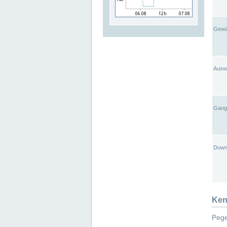
Gewä
Ausw
Gangl
Down
Ken
Pege