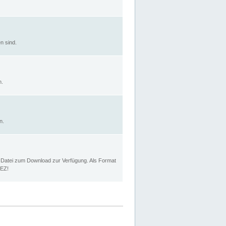
n sind.
n.
n.
p Datei zum Download zur Verfügung. Als Format
MEZ!