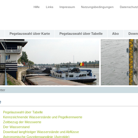
Hilfe
Links
Impressum
Nutzungsbedingungen
Datenschutz
Pegelauswahl über Karte
Pegelauswahl über Tabelle
Abo
Down
tter
e
Pegelauswahl über Tabelle
Kennzeichnende Wasserstände und Pegelkennwerte
Zeitbezug der Messwerte
Der Wasserstand
Download langfristiger Wasserstände und Abflüsse
Astronomische Gezeitenganglinie (Astrotide)