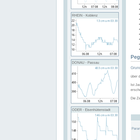
RHEIN - Koblenz
Peg
DONAU - Passau
Grund
über 
Ist Ja
ersche
Die Ze
ODER - Eisenhüttenstadt
Para