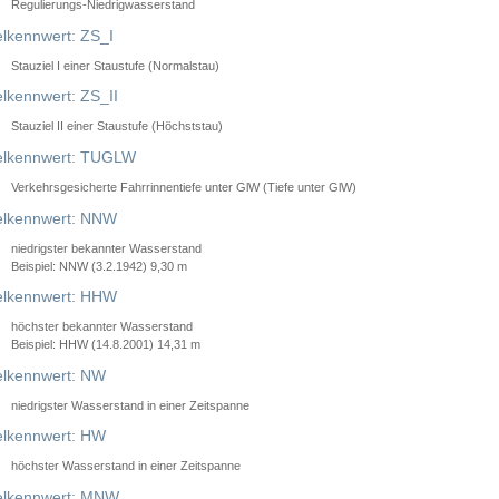
Regulierungs-Niedrigwasserstand
lkennwert: ZS_I
Stauziel I einer Staustufe (Normalstau)
lkennwert: ZS_II
Stauziel II einer Staustufe (Höchststau)
elkennwert: TUGLW
Verkehrsgesicherte Fahrrinnentiefe unter GlW (Tiefe unter GlW)
lkennwert: NNW
niedrigster bekannter Wasserstand
Beispiel: NNW (3.2.1942) 9,30 m
lkennwert: HHW
höchster bekannter Wasserstand
Beispiel: HHW (14.8.2001) 14,31 m
lkennwert: NW
niedrigster Wasserstand in einer Zeitspanne
lkennwert: HW
höchster Wasserstand in einer Zeitspanne
elkennwert: MNW