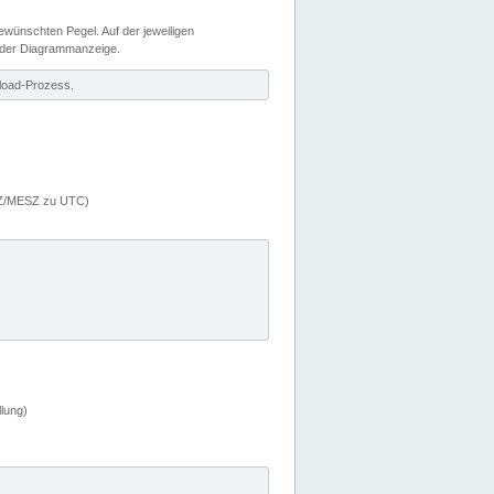
wünschten Pegel. Auf der jeweiligen
 der Diagrammanzeige.
load-Prozess.
MEZ/MESZ zu UTC)
lung)