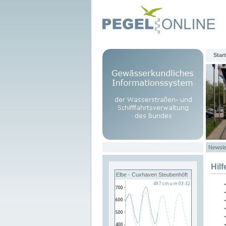
Start
Newsle
Hilf
Elbe - Cuxhaven Steubenhöft