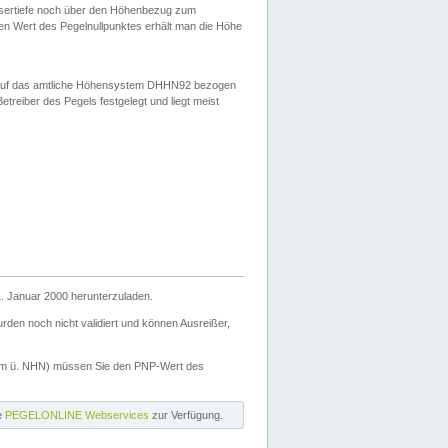
ssertiefe noch über den Höhenbezug zum
en Wert des Pegelnullpunktes erhält man die Höhe
d auf das amtliche Höhensystem DHHN92 bezogen
reiber des Pegels festgelegt und liegt meist
. Januar 2000 herunterzuladen.
den noch nicht validiert und können Ausreißer,
(m ü. NHN) müssen Sie den PNP-Wert des
ie
PEGELONLINE Webservices
zur Verfügung.