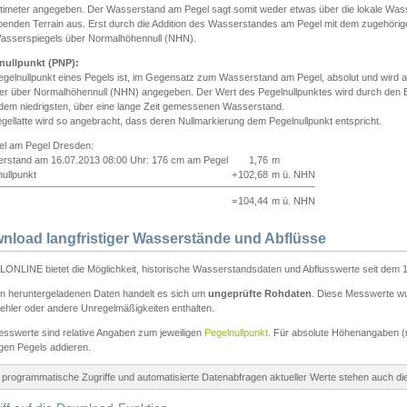
ntimeter angegeben. Der Wasserstand am Pegel sagt somit weder etwas über die lokale Wa
enden Terrain aus. Erst durch die Addition des Wasserstandes am Pegel mit dem zugehörig
asserspiegels über Normalhöhennull (NHN).
nullpunkt (PNP):
egelnullpunkt eines Pegels ist, im Gegensatz zum Wasserstand am Pegel, absolut und wir
ter über Normalhöhennull (NHN) angegeben. Der Wert des Pegelnullpunktes wird durch den Bet
 dem niedrigsten, über eine lange Zeit gemessenen Wasserstand.
gellatte wird so angebracht, dass deren Nullmarkierung dem Pegelnullpunkt entspricht.
iel am Pegel Dresden:
rstand am 16.07.2013 08:00 Uhr: 176 cm am Pegel
1,76
m
ullpunkt
+
102,68
m ü. NHN
=
104,44
m ü. NHN
nload langfristiger Wasserstände und Abflüsse
ONLINE bietet die Möglichkeit, historische Wasserstandsdaten und Abflusswerte seit dem 1
en heruntergeladenen Daten handelt es sich um
ungeprüfte Rohdaten
. Diese Messwerte wur
ehler oder andere Unregelmäßigkeiten enthalten.
esswerte sind relative Angaben zum jeweiligen
Pegelnullpunkt
. Für absolute Höhenangaben 
igen Pegels addieren.
ür programmatische Zugriffe und automatisierte Datenabfragen aktueller Werte stehen auch d