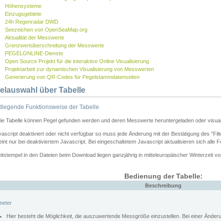
Höhensysteme
Einzugsgebiete
24h Regenradar DWD
Seezeichen von OpenSeaMap.org
Aktualität der Messwerte
Grenzwertüberschreitung der Messwerte
PEGELONLINE-Dienste
Open Source Projekt für die interaktive Online Visualisierung
Projektarbeit zur dynamischen Visualisierung von Messwerten
Generierung von QR-Codes für Pegelstammdatenseiten
elauswahl über Tabelle
legende Funktionsweise der Tabelle
die Tabelle können Pegel gefunden werden und deren Messwerte heruntergeladen oder visuali
vascript deaktiviert oder nicht verfügbar so muss jede Änderung mit der Bestätigung des "Filt
int nur bei deaktiviertem Javascript. Bei eingeschaltetem Javascript aktualisieren sich alle 
itstempel in den Dateien beim Download liegen ganzjährig in mitteleuropäischer Winterzeit vo
Bedienung der Tabelle:
Beschreibung
meter
Hier besteht die Möglichkeit, die auszuwertende Messgröße einzustellen. Bei einer Ände