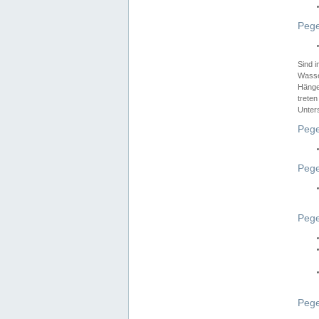
Pege
Sind 
Wasser
Hänge
treten
Unter
Pege
Pege
Pege
Pege