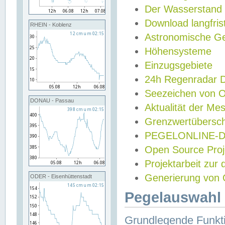
Der Wasserstand
Download langfris
RHEIN - Koblenz
Astronomische Gez
Höhensysteme
Einzugsgebiete
24h Regenradar
Seezeichen von 
DONAU - Passau
Aktualität der Me
Grenzwertübersch
PEGELONLINE-Di
Open Source Projek
Projektarbeit zur
Generierung von 
ODER - Eisenhüttenstadt
Pegelauswahl 
Grundlegende Funkti