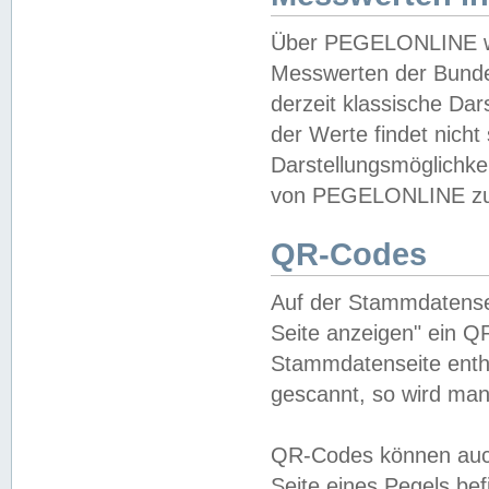
Über PEGELONLINE wer
Messwerten der Bundes
derzeit klassische Da
der Werte findet nicht 
Darstellungsmöglichkei
von PEGELONLINE zu 
QR-Codes
Auf der Stammdatensei
Seite anzeigen" ein Q
Stammdatenseite enthä
gescannt, so wird man
QR-Codes können auc
Seite eines Pegels be