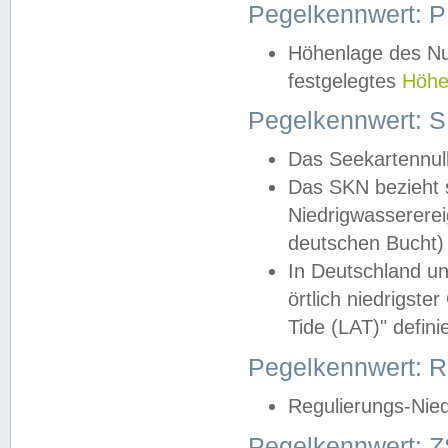
Pegelkennwert: 
Höhenlage des Nul
festgelegtes
Höhe
Pegelkennwert: 
Das Seekartennull
Das SKN bezieht s
Niedrigwassererei
deutschen Bucht) 
In Deutschland un
örtlich niedrigst
Tide (LAT)" definie
Pegelkennwert:
Regulierungs-Nie
Pegelkennwert: Z