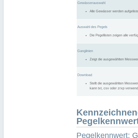
Gewässerauswahl
Alle Gewässer werden aufgelist
Auswahl des Pegels
Die Pegellisten zeigen alle ver
Ganglinien
Zeigt die ausgewählten Messwer
Download
Stellt die ausgewählten Messwer
kann txt, csv oder zrxp verwen
Kennzeichnen
Pegelkennwer
Pegelkennwert: 