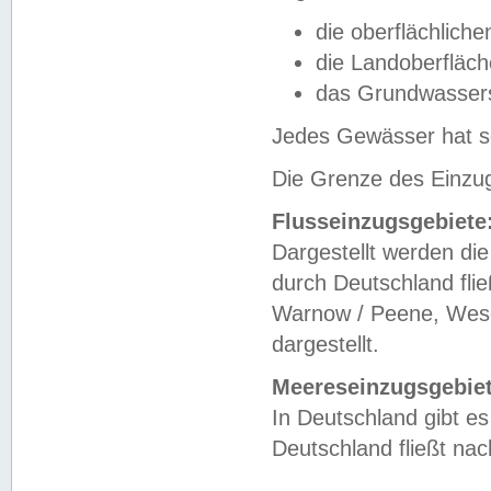
die oberflächlich
die Landoberfläc
das Grundwasser
Jedes Gewässer hat se
Die Grenze des Einzug
Flusseinzugsgebiete
Dargestellt werden die
durch Deutschland fli
Warnow / Peene, Weser
dargestellt.
Meereseinzugsgebiet
In Deutschland gibt 
Deutschland fließt n