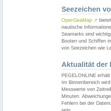
Seezeichen v
OpenSeaMap
↗
biete
nautische Information
Seamarks sind wichtig
Booten und Schiffen i
von Seezeichen wie Le
Aktualität der
PEGELONLINE erhält u
Im Binnenbereich wird 
Messwerte von Zeitreih
Minuten. Abweichungen
Fehlern bei der Daten
sein.