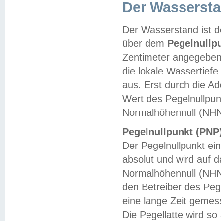
Der Wasserst
Der Wasserstand ist d
über dem
Pegelnullp
Zentimeter angegeben
die lokale Wassertie
aus. Erst durch die A
Wert des Pegelnullpun
Normalhöhennull (NHN
Pegelnullpunkt (PNP)
Der Pegelnullpunkt ei
absolut und wird auf
Normalhöhennull (NHN
den Betreiber des Pege
eine lange Zeit geme
Die Pegellatte wird s