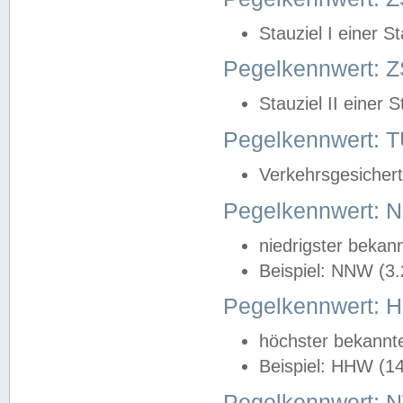
Stauziel I einer S
Pegelkennwert: Z
Stauziel II einer 
Pegelkennwert:
Verkehrsgesichert
Pegelkennwert:
niedrigster bekan
Beispiel: NNW (3
Pegelkennwert:
höchster bekannt
Beispiel: HHW (1
Pegelkennwert: 