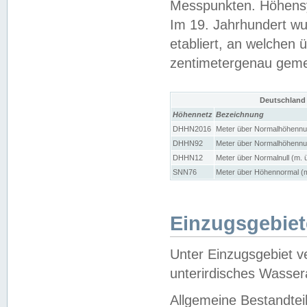
Messpunkten. Höhensy
Im 19. Jahrhundert wu
etabliert, an welchen 
zentimetergenau gem
Deutschland
Höhennetz
Bezeichnung
DHHN2016
Meter über Normalhöhennul
DHHN92
Meter über Normalhöhennul
DHHN12
Meter über Normalnull (m. 
SNN76
Meter über Höhennormal (m
Einzugsgebiet
Unter Einzugsgebiet v
unterirdisches Wasser
Allgemeine Bestandtei