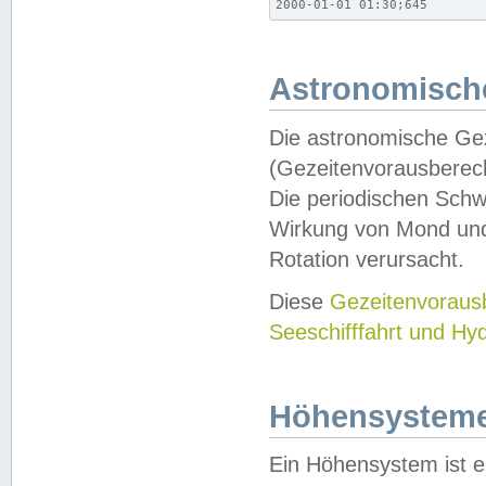
2000-01-01 01:30;645
Astronomische
Die astronomische Gez
(Gezeitenvorausberec
Die periodischen Schw
Wirkung von Mond und
Rotation verursacht.
Diese
Gezeitenvorau
Seeschifffahrt und Hy
Höhensystem
Ein Höhensystem ist e