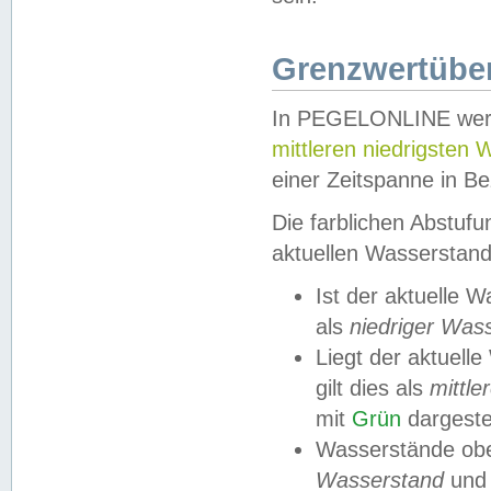
Grenzwertüber
In PEGELONLINE werde
mittleren niedrigsten
einer Zeitspanne in Be
Die farblichen Abstuf
aktuellen Wasserstand
Ist der aktuelle 
als
niedriger Was
Liegt der aktue
gilt dies als
mittle
mit
Grün
dargestel
Wasserstände obe
Wasserstand
und