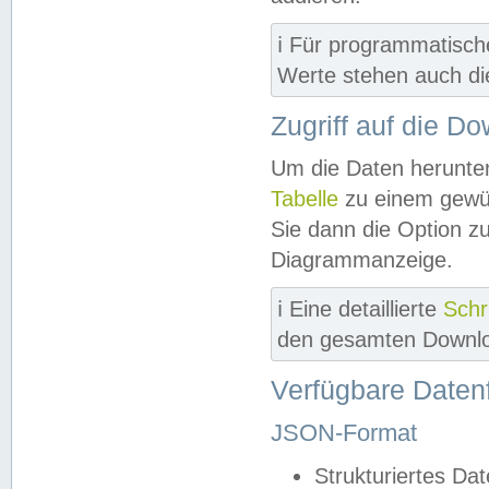
ℹ️ Für programmatisch
Werte stehen auch d
Zugriff auf die D
Um die Daten herunter
Tabelle
zu einem gewün
Sie dann die Option z
Diagrammanzeige.
ℹ️ Eine detaillierte
Schr
den gesamten Downlo
Verfügbare Daten
JSON-Format
Strukturiertes Da