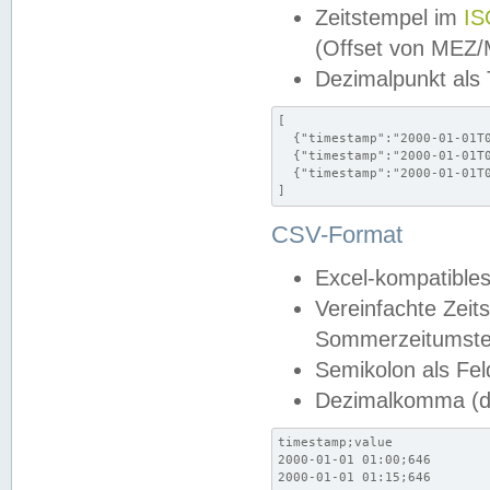
Zeitstempel im
IS
(Offset von MEZ
Dezimalpunkt als
[

  {"timestamp":"2000-01-01T0
  {"timestamp":"2000-01-01T0
  {"timestamp":"2000-01-01T0
]
CSV-Format
Excel-kompatibles
Vereinfachte Zeit
Sommerzeitumstel
Semikolon als Fel
Dezimalkomma (de
timestamp;value

2000-01-01 01:00;646

2000-01-01 01:15;646
