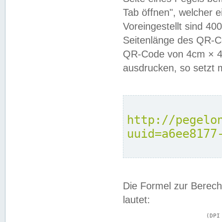
Tab öffnen", welcher 
Voreingestellt sind 4
Seitenlänge des QR-C
QR-Code von 4cm × 4c
ausdrucken, so setzt 
http://pegelo
uuid=a6ee8177
Die Formel zur Berech
lautet:
			(DPI × Druckkantenlänge in cm) ÷ 2,54 = Kantenlänge in Pixel
