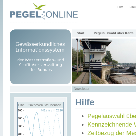
Hilfe
Link
Start
Pegelauswahl über Karte
Newsletter
Hilfe
Elbe - Cuxhaven Steubenhöft
Pegelauswahl übe
Kennzeichnende 
Zeitbezug der Me