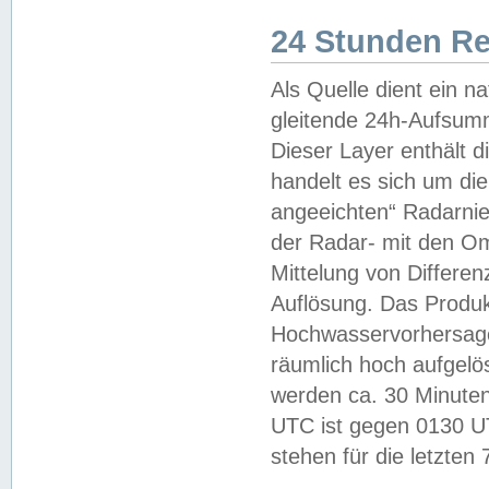
24 Stunden R
Als Quelle dient ein n
gleitende 24h-Aufsum
Dieser Layer enthält
handelt es sich um di
angeeichten“ Radarnie
der Radar- mit den O
Mittelung von Differe
Auflösung. Das Produk
Hochwasservorhersagez
räumlich hoch aufgelö
werden ca. 30 Minuten
UTC ist gegen 0130 UTC
stehen für die letzten