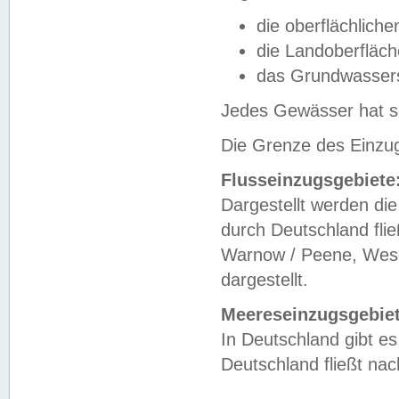
die oberflächlich
die Landoberfläc
das Grundwasser
Jedes Gewässer hat se
Die Grenze des Einzug
Flusseinzugsgebiete
Dargestellt werden die
durch Deutschland fli
Warnow / Peene, Weser
dargestellt.
Meereseinzugsgebiet
In Deutschland gibt 
Deutschland fließt n