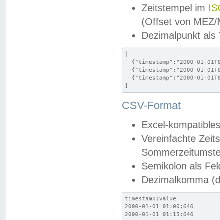
Zeitstempel im
IS
(Offset von MEZ
Dezimalpunkt als
[

  {"timestamp":"2000-01-01T0
  {"timestamp":"2000-01-01T0
  {"timestamp":"2000-01-01T0
]
CSV-Format
Excel-kompatibles
Vereinfachte Zeit
Sommerzeitumstel
Semikolon als Fel
Dezimalkomma (de
timestamp;value

2000-01-01 01:00;646

2000-01-01 01:15;646
