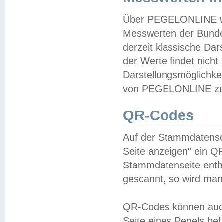
Über PEGELONLINE wer
Messwerten der Bundes
derzeit klassische Da
der Werte findet nicht 
Darstellungsmöglichkei
von PEGELONLINE zu 
QR-Codes
Auf der Stammdatensei
Seite anzeigen" ein Q
Stammdatenseite enthä
gescannt, so wird man
QR-Codes können auc
Seite eines Pegels be