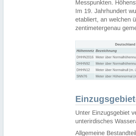
Messpunkten. Höhensy
Im 19. Jahrhundert wu
etabliert, an welchen 
zentimetergenau gem
Deutschland
Höhennetz
Bezeichnung
DHHN2016
Meter über Normalhöhennul
DHHN92
Meter über Normalhöhennul
DHHN12
Meter über Normalnull (m. 
SNN76
Meter über Höhennormal (m
Einzugsgebiet
Unter Einzugsgebiet v
unterirdisches Wasser
Allgemeine Bestandtei