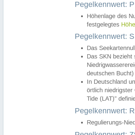
Pegelkennwert: 
Höhenlage des Nul
festgelegtes
Höhe
Pegelkennwert: 
Das Seekartennull
Das SKN bezieht s
Niedrigwassererei
deutschen Bucht) 
In Deutschland un
örtlich niedrigst
Tide (LAT)" definie
Pegelkennwert:
Regulierungs-Nie
Pegelkennwert: Z