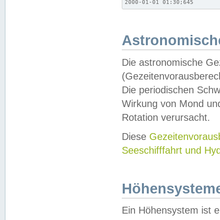
2000-01-01 01:30;645
Astronomische
Die astronomische Gez
(Gezeitenvorausberec
Die periodischen Schw
Wirkung von Mond und
Rotation verursacht.
Diese
Gezeitenvorau
Seeschifffahrt und Hy
Höhensystem
Ein Höhensystem ist e