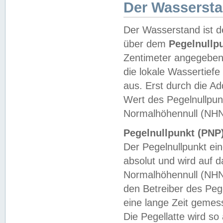
Der Wasserst
Der Wasserstand ist d
über dem
Pegelnullp
Zentimeter angegeben
die lokale Wassertie
aus. Erst durch die A
Wert des Pegelnullpun
Normalhöhennull (NHN
Pegelnullpunkt (PNP)
Der Pegelnullpunkt ei
absolut und wird auf
Normalhöhennull (NHN
den Betreiber des Pege
eine lange Zeit geme
Die Pegellatte wird s