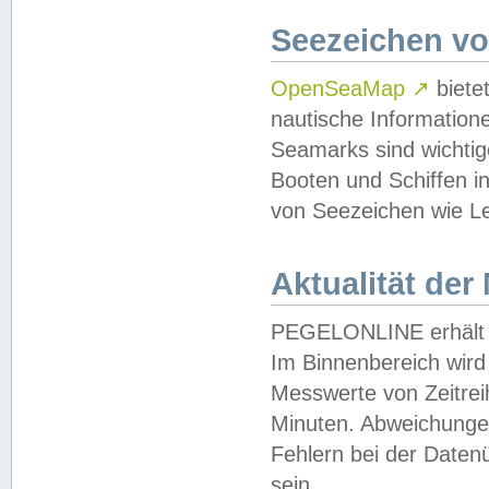
Seezeichen v
OpenSeaMap
↗
biete
nautische Information
Seamarks sind wichtig
Booten und Schiffen i
von Seezeichen wie Le
Aktualität der
PEGELONLINE erhält u
Im Binnenbereich wird 
Messwerte von Zeitreih
Minuten. Abweichungen
Fehlern bei der Daten
sein.