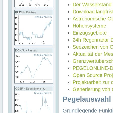
Der Wasserstand
Download langfris
RHEIN - Koblenz
Astronomische Gez
Höhensysteme
Einzugsgebiete
24h Regenradar
Seezeichen von 
DONAU - Passau
Aktualität der Me
Grenzwertübersch
PEGELONLINE-Di
Open Source Projek
Projektarbeit zur
Generierung von 
ODER - Eisenhüttenstadt
Pegelauswahl 
Grundlegende Funkti