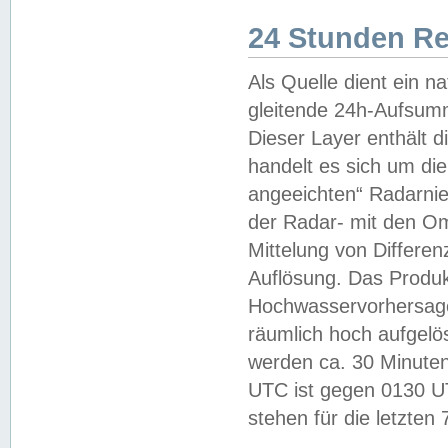
24 Stunden R
Als Quelle dient ein n
gleitende 24h-Aufsum
Dieser Layer enthält
handelt es sich um di
angeeichten“ Radarnie
der Radar- mit den O
Mittelung von Differe
Auflösung. Das Produk
Hochwasservorhersagez
räumlich hoch aufgelö
werden ca. 30 Minuten
UTC ist gegen 0130 UTC
stehen für die letzten