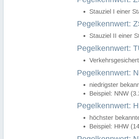
Stauziel I einer S
Pegelkennwert: Z
Stauziel II einer 
Pegelkennwert:
Verkehrsgesichert
Pegelkennwert:
niedrigster bekan
Beispiel: NNW (3
Pegelkennwert:
höchster bekannt
Beispiel: HHW (1
Pegelkennwert: 