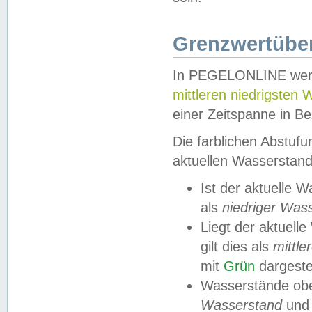
Grenzwertüber
In PEGELONLINE werde
mittleren niedrigsten
einer Zeitspanne in Be
Die farblichen Abstuf
aktuellen Wasserstand
Ist der aktuelle 
als
niedriger Was
Liegt der aktue
gilt dies als
mittle
mit
Grün
dargestel
Wasserstände obe
Wasserstand
und