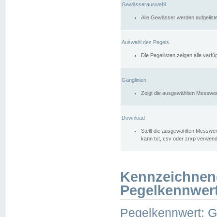
Gewässerauswahl
Alle Gewässer werden aufgelist
Auswahl des Pegels
Die Pegellisten zeigen alle ver
Ganglinien
Zeigt die ausgewählten Messwer
Download
Stellt die ausgewählten Messwer
kann txt, csv oder zrxp verwen
Kennzeichnen
Pegelkennwer
Pegelkennwert: 