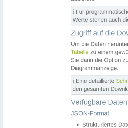
ℹ️ Für programmatisch
Werte stehen auch d
Zugriff auf die D
Um die Daten herunter
Tabelle
zu einem gewün
Sie dann die Option z
Diagrammanzeige.
ℹ️ Eine detaillierte
Schr
den gesamten Downlo
Verfügbare Daten
JSON-Format
Strukturiertes Da