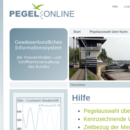
Hilfe
Link
Start
Pegelauswahl über Karte
Newsletter
Hilfe
Elbe - Cuxhaven Steubenhöft
Pegelauswahl übe
Kennzeichnende 
Zeitbezug der Me