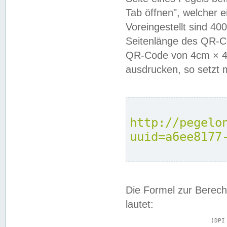
Tab öffnen", welcher 
Voreingestellt sind 4
Seitenlänge des QR-C
QR-Code von 4cm × 4c
ausdrucken, so setzt 
http://pegelo
uuid=a6ee8177
Die Formel zur Berech
lautet:
			(DPI × Druckkantenlänge in cm) ÷ 2,54 = Kantenlänge in Pixel
